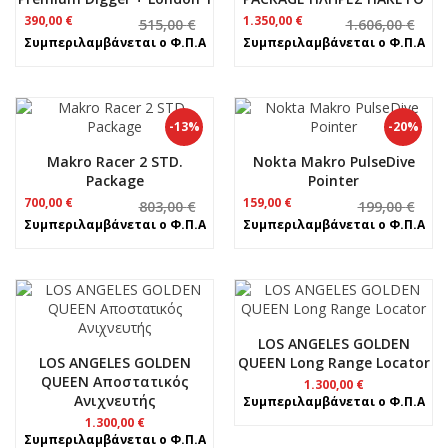
Original
Η
Original
Η
390,00
€
1.350,00
€
515,00
€
1.606,00
€
price
τρέχουσα
price
τρέχουσα
Συμπεριλαμβάνεται ο Φ.Π.Α
Συμπεριλαμβάνεται ο Φ.Π.Α
was:
τιμή
was:
τιμή
515,00 €.
είναι:
1.606,00 €.
είναι:
390,00 €.
1.350,00 €.
-13%
-20%
Makro Racer 2 STD.
Nokta Makro PulseDive
Package
Pointer
Original
Η
Original
Η
700,00
€
159,00
€
803,00
€
199,00
€
price
τρέχουσα
price
τρέχουσα
Συμπεριλαμβάνεται ο Φ.Π.Α
Συμπεριλαμβάνεται ο Φ.Π.Α
was:
τιμή
was:
τιμή
803,00 €.
είναι:
199,00 €.
είναι:
700,00 €.
159,00 €.
LOS ANGELES GOLDEN
LOS ANGELES GOLDEN
QUEEN Long Range Locator
QUEEN Αποστατικός
1.300,00
€
Ανιχνευτής
Συμπεριλαμβάνεται ο Φ.Π.Α
1.300,00
€
Συμπεριλαμβάνεται ο Φ.Π.Α