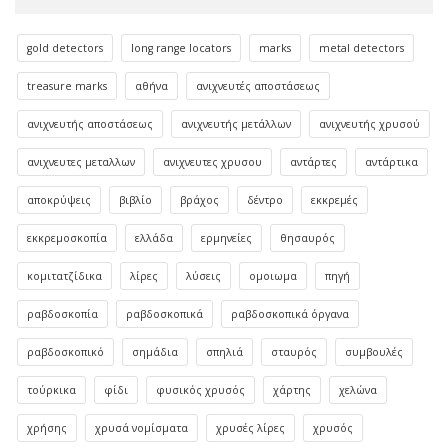
gold detectors
long range locators
marks
metal detectors
treasure marks
αθήνα
ανιχνευτές αποστάσεως
ανιχνευτής αποστάσεως
ανιχνευτής μετάλλων
ανιχνευτής χρυσού
ανιχνευτες μεταλλων
ανιχνευτες χρυσου
αντάρτες
αντάρτικα
αποκρύψεις
βιβλίο
βράχος
δέντρο
εκκρεμές
εκκρεμοσκοπία
ελλάδα
ερμηνείες
θησαυρός
κομιτατζίδικα
λίρες
λύσεις
ομοιωμα
πηγή
ραβδοσκοπία
ραβδοσκοπικά
ραβδοσκοπικά όργανα
ραβδοσκοπικό
σημάδια
σπηλιά
σταυρός
συμβουλές
τούρκικα
φίδι
φυσικός χρυσός
χάρτης
χελώνα
χρήσης
χρυσά νομίσματα
χρυσές λίρες
χρυσός