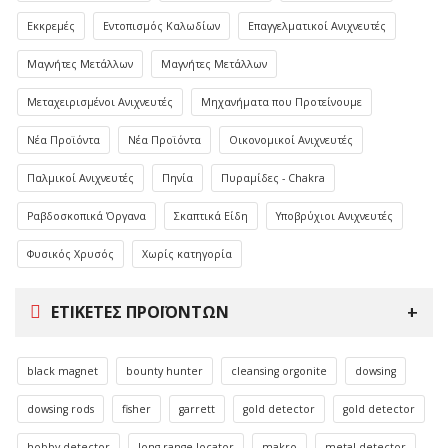
Εκκρεμές
Εντοπισμός Καλωδίων
Επαγγελματικοί Ανιχνευτές
Μαγνήτες Μετάλλων
Μαγνήτες Μετάλλων
Μεταχειρισμένοι Ανιχνευτές
Μηχανήματα που Προτείνουμε
Νέα Προϊόντα
Νέα Προϊόντα
Οικονομικοί Ανιχνευτές
Παλμικοί Ανιχνευτές
Πηνία
Πυραμίδες - Chakra
Ραβδοσκοπικά Όργανα
Σκαπτικά Είδη
Υποβρύχιοι Ανιχνευτές
Φυσικός Χρυσός
Χωρίς κατηγορία
ΕΤΙΚΈΤΕΣ ΠΡΟΪΌΝΤΩΝ
black magnet
bounty hunter
cleansing orgonite
dowsing
dowsing rods
fisher
garrett
gold detector
gold detector
hobby detector
long range locator
makro
metal detector