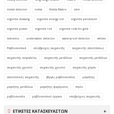
metal detector
nokta
Nokta Makro
okm
orgonite dowsing
orgonite energy rod
orgonite pendulum
orgonite power
orgonite rod
orgonite rods for gold
teknetics
underwater detector
waterproof detector
whites
Ραβδοσκοπικά
αδιάβροχος ανιχνευτής
ανιχνευτής αποστάσεως
ανιχνευτής ασφαλείας
ανιχνευτής μετάλλων
ανιχνευτής μετάλλων
ανιχνευτής χρυσού
ανιχνευτής χρυσού
ανιχνευτής χόμπυ
αποστατικός ανιχνευτής
βέργες ραβδοσκοπίας
μαγνήτης
μαγνήτης μετάλλων
μαγνήτης ψαρέματος
πηνίο
ραβδοσκοπία
ραβδοσκοπικό όργανο
υποβρύχιος ανιχνευτής
ΕΤΙΚΈΤΕΣ ΚΑΤΑΣΚΕΥΑΣΤΏΝ