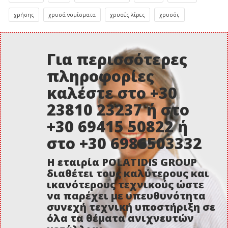
χρήσης
χρυσά νομίσματα
χρυσές λίρες
χρυσός
Για περισσότερες
πληροφορίες
καλέστε στο +30
23810 23237 ή στο
+30 69415 50822 ή
στο +30 6986503332
Η εταιρία POLATIDIS GROUP
διαθέτει τους καλύτερους και
ικανότερους τεχνικούς ώστε
να παρέχει με υπευθυνότητα
συνεχή τεχνική υποστήριξη σε
όλα τα θέματα ανιχνευτών