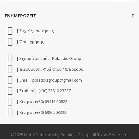
ΕΝΗΜΕΡΩΣΕΙΣ
| Συχνές ερωτήσεις
| Όροι χρήσης
| Σχετικά με εμάς : Polatidis Group
| Διεύθυνση : Φιλίππου 10, Έδεσσα
| Email : polatidisgroup@gmail.com
| Σταθερό : (+30) 23810 23237
| Κινητό : (+30) 69415 50822
| Κινητό : (+30) 6986503332
©2025 Metal Detectors by Polatidis Group. All Rights Reserved.