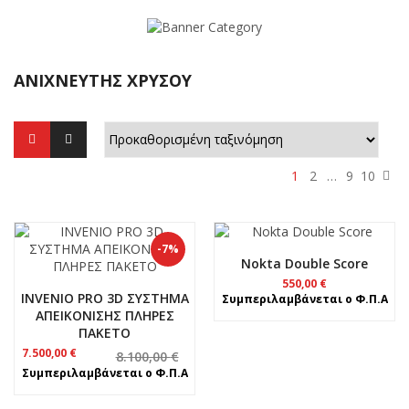
ΑΝΙΧΝΕΥΤΉΣ ΧΡΥΣΟΎ
1
2
…
9
10
-7%
Nokta Double Score
550,00
€
INVENIO PRO 3D ΣΥΣΤΗΜΑ
Συμπεριλαμβάνεται ο Φ.Π.Α
ΑΠΕΙΚΟΝΙΣΗΣ ΠΛΗΡΕΣ
ΠΑΚΕΤΟ
Original
Η
7.500,00
€
8.100,00
€
price
τρέχουσα
Συμπεριλαμβάνεται ο Φ.Π.Α
was:
τιμή
8.100,00 €.
είναι: