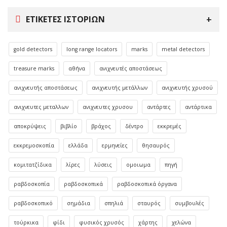
ΕΤΙΚΈΤΕΣ ΙΣΤΟΡΙΏΝ
gold detectors
long range locators
marks
metal detectors
treasure marks
αθήνα
ανιχνευτές αποστάσεως
ανιχνευτής αποστάσεως
ανιχνευτής μετάλλων
ανιχνευτής χρυσού
ανιχνευτες μεταλλων
ανιχνευτες χρυσου
αντάρτες
αντάρτικα
αποκρύψεις
βιβλίο
βράχος
δέντρο
εκκρεμές
εκκρεμοσκοπία
ελλάδα
ερμηνείες
θησαυρός
κομιτατζίδικα
λίρες
λύσεις
ομοιωμα
πηγή
ραβδοσκοπία
ραβδοσκοπικά
ραβδοσκοπικά όργανα
ραβδοσκοπικό
σημάδια
σπηλιά
σταυρός
συμβουλές
τούρκικα
φίδι
φυσικός χρυσός
χάρτης
χελώνα