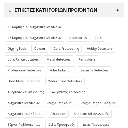
ΕΤΙΚΈΤΕΣ ΚΑΤΗΓΟΡΙΏΝ ΠΡΟΪΌΝΤΩΝ
15 Κορυφαίοι Ανιχνευτές Μετάλλων
15 Κορυφαίοι Ανιχνευτές Μετάλλων
Accessories
Coils
Digging Tools
Dowser
Gold Prospecting
Hobby Detectors
Long Range Locators
Metal detectors
Pendulums
Professional Detectors
Pulse Induction
Security Detectors
Used Metal Detectors
Waterproof Detectors
Αμερικάνικοι Ανιχνευτές
Ανιχνευτές Ασφαλείας
Ανιχνευτές Μετάλλων
Ανιχνευτές Χόμπυ
Ανιχνευτές του Κόσμου
Ανιχνευτές του Κόσμου
Αξεσουάρ
Αποστατικοί Ανιχνευτές
Βέργες Ραβδοσκοπίας
Δείτε Προσφορές
Δείτε Προσφορές