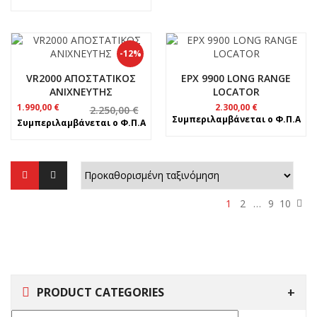
-12%
VR2000 ΑΠΟΣΤΑΤΙΚΟΣ
EPX 9900 LONG RANGE
ΑΝΙΧΝΕΥΤΗΣ
LOCATOR
Original
Η
1.990,00
€
2.300,00
€
2.250,00
€
price
τρέχουσα
Συμπεριλαμβάνεται ο Φ.Π.Α
Συμπεριλαμβάνεται ο Φ.Π.Α
was:
τιμή
2.250,00 €.
είναι:
1.990,00 €.
1
2
…
9
10
PRODUCT CATEGORIES