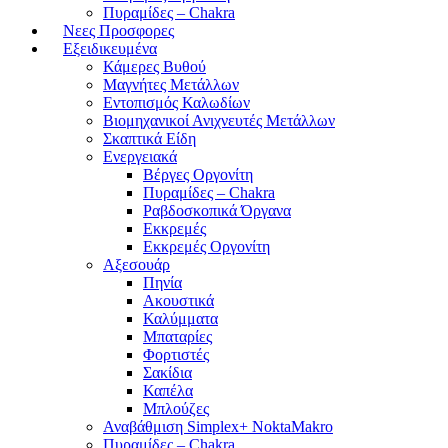
Πυραμίδες – Chakra
Νεες Προσφορες
Εξειδικευμένα
Κάμερες Βυθού
Μαγνήτες Μετάλλων
Εντοπισμός Καλωδίων
Βιομηχανικοί Ανιχνευτές Μετάλλων
Σκαπτικά Είδη
Ενεργειακά
Βέργες Οργονίτη
Πυραμίδες – Chakra
Ραβδοσκοπικά Όργανα
Εκκρεμές
Εκκρεμές Οργονίτη
Αξεσουάρ
Πηνία
Ακουστικά
Καλύμματα
Μπαταρίες
Φορτιστές
Σακίδια
Καπέλα
Μπλούζες
Αναβάθμιση Simplex+ NoktaMakro
Πυραμίδες – Chakra