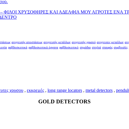
σού.
– ΦΙΛΟΙ ΧΡΥΣΟΘΗΡΕΣ ΚΑΙ ΑΔΕΛΦΙΑ ΜΟΥ ΑΓΡΟΤΕΣ ΕΝΑ Τ
 ΔΕΝΤΡΟ
οστάσεως
ανιχνευτής αποστάσεως
ανιχνευτής μετάλλων
ανιχνευτής χρυσού
ανιχνευτες μεταλλων
ανι
κοπία
ραβδοσκοπικά
ραβδοσκοπικά όργανα
ραβδοσκοπικό
σημάδια
σπηλιά
σταυρός
συμβουλές
ευτες χρυσου
,
εκκρεμές
,
long range locators
,
metal detectors
,
pendu
GOLD DETECTORS