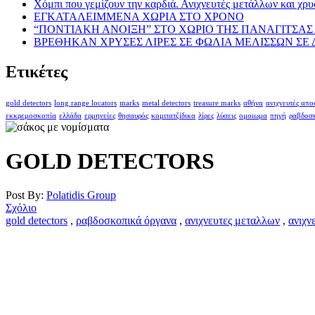
Χόμπι που γεμίζουν την καρδιά. Ανιχνευτές μετάλλων και χρυ
ΕΓΚΑΤΑΛΕΙΜΜΕΝΑ ΧΩΡΙΑ ΣΤΟ ΧΡΟΝΟ
“ΠΟΝΤΙΑΚΗ ΑΝΟΙΞΗ” ΣΤΟ ΧΩΡΙΟ ΤΗΣ ΠΑΝΑΓΙΤΣΑΣ 
ΒΡΕΘΗΚΑΝ ΧΡΥΣΕΣ ΛΙΡΕΣ ΣΕ ΦΩΛΙΑ ΜΕΛΙΣΣΩΝ ΣΕ
Ετικέτες
gold detectors
long range locators
marks
metal detectors
treasure marks
αθήνα
ανιχνευτές απ
εκκρεμοσκοπία
ελλάδα
ερμηνείες
θησαυρός
κομιτατζίδικα
λίρες
λύσεις
ομοιωμα
πηγή
ραβδοσ
GOLD DETECTORS
Post By:
Polatidis Group
Σχόλιο
gold detectors
,
ραβδοσκοπικά όργανα
,
ανιχνευτες μεταλλων
,
ανιχν