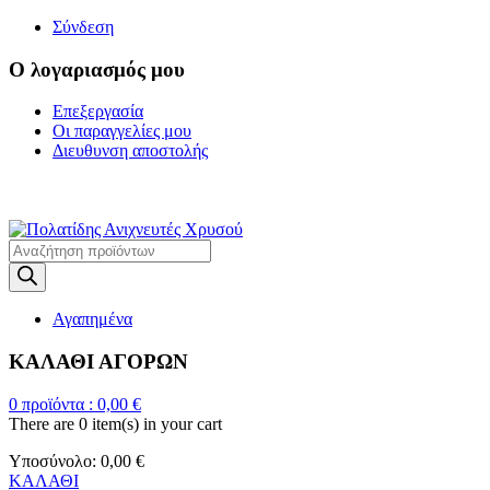
Σύνδεση
Ο λογαριασμός μου
Επεξεργασία
Οι παραγγελίες μου
Διευθυνση αποστολής
Η ΜΕΓΑΛΥΤΕΡΗ ΓΚΑΜΑ Α
Products
search
Αγαπημένα
ΚΑΛΑΘΙ ΑΓΟΡΩΝ
0
προϊόντα :
0,00
€
There are
0 item(s)
in your cart
Υποσύνολο:
0,00
€
ΚΑΛΑΘΙ