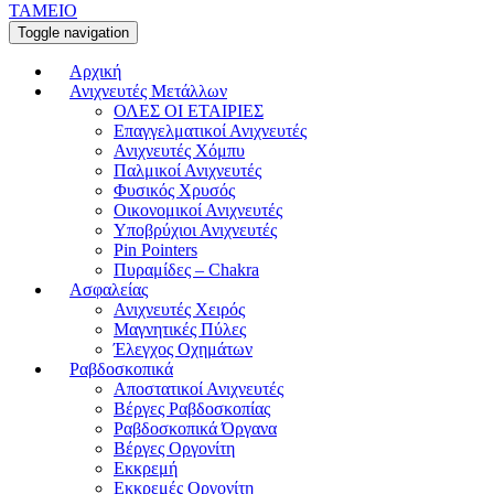
ΤΑΜΕΙΟ
Toggle navigation
Αρχική
Ανιχνευτές Μετάλλων
ΟΛΕΣ ΟΙ ΕΤΑΙΡΙΕΣ
Επαγγελματικοί Ανιχνευτές
Ανιχνευτές Χόμπυ
Παλμικοί Ανιχνευτές
Φυσικός Χρυσός
Οικονομικοί Ανιχνευτές
Υποβρύχιοι Ανιχνευτές
Pin Pointers
Πυραμίδες – Chakra
Ασφαλείας
Ανιχνευτές Χειρός
Μαγνητικές Πύλες
Έλεγχος Οχημάτων
Ραβδοσκοπικά
Αποστατικοί Ανιχνευτές
Βέργες Ραβδοσκοπίας
Ραβδοσκοπικά Όργανα
Βέργες Οργονίτη
Εκκρεμή
Εκκρεμές Οργονίτη