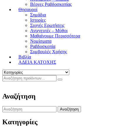
Βέργες Ραβδοσκοπίας
Θησαυροί
Σημάδια
Ιστορίες
Συχνές Ερωτήσεις
Ανιχνευτές – Μύθοι
Μαθαίνουμε Περισσότερα
Νομίσματα
Ραβδοσκοπία
Συμβουλές Χρήσης
Βιβλία
ΑΔΕΙΑ ΚΑΤΟΧΗΣ
Αναζήτηση
Search
for:
Κατηγορίες