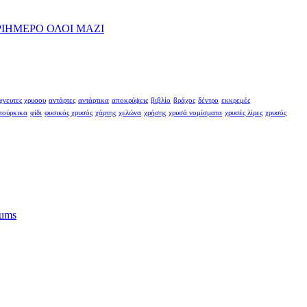
ΡΙΗΜΕΡΟ ΟΛΟΙ ΜΑΖΙ
χνευτες χρυσου
αντάρτες
αντάρτικα
αποκρύψεις
βιβλίο
βράχος
δέντρο
εκκρεμές
τούρκικα
φίδι
φυσικός χρυσός
χάρτης
χελώνα
χρήσης
χρυσά νομίσματα
χρυσές λίρες
χρυσός
lums