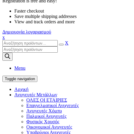
Registration is free and easy!
Faster checkout
Save multiple shipping addresses
View and track orders and more
Δημιουργία λογαριασμού
x
X
Products
search
Menu
Toggle navigation
Αρχική
Ανιχνευτές Μετάλλων
ΟΛΕΣ ΟΙ ΕΤΑΙΡΙΕΣ
Επαγγελματικοί Ανιχνευτές
Ανιχνευτές Χόμπυ
Παλμικοί Ανιχνευτές
Φυσικός Χρυσός
Οικονομικοί Ανιχνευτές
Υποβρύχιοι Ανιχνευτές