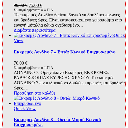
Original
Η
90,00
€
75,00
€
price
τρέχουσα
Συμπεριλαμβάνεται ο Φ.Π.Α
Το εκκρεμές Λονδίνο 6 είναι ιδανικό να δουλέυει πρωινές
was:
τιμή
και βραδινές ώρες. Είναι κατασκευασμένο χειροποίητα από
90,00 €.
είναι:
ευγενή μέταλλα εδικά σχεδιασμένο…
75,00 €.
Διαβάστε περισσότερα
Quick
View
Εκκρεμές Λονδίνο 7 – Επτά: Κωνικό Επιχρυσωμένο
70,00
€
Συμπεριλαμβάνεται ο Φ.Π.Α
ΛΟΝΔΙΝΟ 7: Ορειχαλκινο Εκκρεμες ΕΚΚΡΕΜΕΣ
ΡΑΒΔΟΣΚΟΠΙΑΣ ΕΥΡΕΣΗΣ ΧΡΥΣΟΥ Το εκκρεμές
ΛΟΝΔΙΝΟ 7 είναι ιδανικό να δουλέυει πρωινές και βραδινές
ώρες.…
Προσθήκη στο καλάθι
Quick View
Εκκρεμές Λονδίνο 8 – Οκτώ: Μικρό Κωνικό
Επιχρυσωμένο