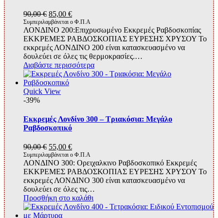
Original
Η
90,00
€
85,00
€
price
τρέχουσα
Συμπεριλαμβάνεται ο Φ.Π.Α
ΛΟΝΔΙΝΟ 200:Επιχρυσωμένο Εκκρεμές Ραβδοσκοπίας
was:
τιμή
ΕΚΚΡΕΜΕΣ ΡΑΒΔΟΣΚΟΠΙΑΣ ΕΥΡΕΣΗΣ ΧΡΥΣΟΥ Το
90,00 €.
είναι:
εκκρεμές ΛΟΝΔΙΝΟ 200 είναι κατασκευασμένο να
85,00 €.
δουλεύει σε όλες τις θερμοκρασίες.…
Διαβάστε περισσότερα
Quick View
-39%
Εκκρεμές Λονδίνο 300 – Τριακόσια: Μεγάλο
Ραβδοσκοπικό
Original
Η
90,00
€
55,00
€
price
τρέχουσα
Συμπεριλαμβάνεται ο Φ.Π.Α
ΛΟΝΔΙΝΟ 300: Ορειχαλκινο Ραβδοσκοπικό Εκκρεμές
was:
τιμή
ΕΚΚΡΕΜΕΣ ΡΑΒΔΟΣΚΟΠΙΑΣ ΕΥΡΕΣΗΣ ΧΡΥΣΟΥ Το
90,00 €.
είναι:
εκκρεμές ΛΟΝΔΙΝΟ 300 είναι κατασκευασμένο να
55,00 €.
δουλεύει σε όλες τις…
Προσθήκη στο καλάθι