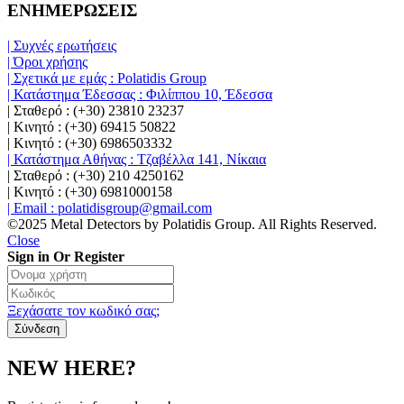
ΕΝΗΜΕΡΩΣΕΙΣ
| Συχνές ερωτήσεις
| Όροι χρήσης
| Σχετικά με εμάς : Polatidis Group
| Κατάστημα Έδεσσας : Φιλίππου 10, Έδεσσα
| Σταθερό : (+30) 23810 23237
| Κινητό : (+30) 69415 50822
| Κινητό : (+30) 6986503332
| Κατάστημα Αθήνας : Τζαβέλλα 141, Νίκαια
| Σταθερό : (+30) 210 4250162
| Κινητό : (+30) 6981000158
| Email : polatidisgroup@gmail.com
©2025 Metal Detectors by Polatidis Group. All Rights Reserved.
Close
Sign in Or Register
Ξεχάσατε τον κωδικό σας;
NEW HERE?