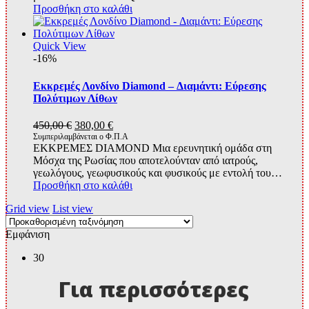
Προσθήκη στο καλάθι
Quick View
-16%
Εκκρεμές Λονδίνο Diamond – Διαμάντι: Εύρεσης
Πολύτιμων Λίθων
Original
Η
450,00
€
380,00
€
price
τρέχουσα
Συμπεριλαμβάνεται ο Φ.Π.Α
ΕΚΚΡΕΜΕΣ DIAMOND Μια ερευνητική ομάδα στη
was:
τιμή
Μόσχα της Ρωσίας που αποτελούνταν από ιατρούς,
450,00 €.
είναι:
γεωλόγους, γεωφυσικούς και φυσικούς με εντολή του…
380,00 €.
Προσθήκη στο καλάθι
Grid view
List view
Εμφάνιση
30
Για περισσότερες