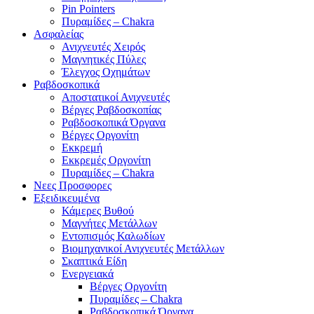
Pin Pointers
Πυραμίδες – Chakra
Ασφαλείας
Ανιχνευτές Χειρός
Μαγνητικές Πύλες
Έλεγχος Οχημάτων
Ραβδοσκοπικά
Αποστατικοί Ανιχνευτές
Βέργες Ραβδοσκοπίας
Ραβδοσκοπικά Όργανα
Βέργες Οργονίτη
Εκκρεμή
Εκκρεμές Οργονίτη
Πυραμίδες – Chakra
Νεες Προσφορες
Εξειδικευμένα
Κάμερες Βυθού
Μαγνήτες Μετάλλων
Εντοπισμός Καλωδίων
Βιομηχανικοί Ανιχνευτές Μετάλλων
Σκαπτικά Είδη
Ενεργειακά
Βέργες Οργονίτη
Πυραμίδες – Chakra
Ραβδοσκοπικά Όργανα