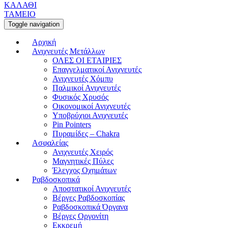
ΚΑΛΑΘΙ
ΤΑΜΕΙΟ
Toggle navigation
Αρχική
Ανιχνευτές Μετάλλων
ΟΛΕΣ ΟΙ ΕΤΑΙΡΙΕΣ
Επαγγελματικοί Ανιχνευτές
Ανιχνευτές Χόμπυ
Παλμικοί Ανιχνευτές
Φυσικός Χρυσός
Οικονομικοί Ανιχνευτές
Υποβρύχιοι Ανιχνευτές
Pin Pointers
Πυραμίδες – Chakra
Ασφαλείας
Ανιχνευτές Χειρός
Μαγνητικές Πύλες
Έλεγχος Οχημάτων
Ραβδοσκοπικά
Αποστατικοί Ανιχνευτές
Βέργες Ραβδοσκοπίας
Ραβδοσκοπικά Όργανα
Βέργες Οργονίτη
Εκκρεμή