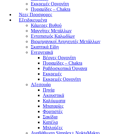
Εκκρεμές Οργονίτη
Πυραμίδες – Chakra
Νεες Προσφορες
Εξειδικευμένα
Κάμερες Βυθού
Μαγνήτες Μετάλλων
Εντοπισμός Καλωδίων
Βιομηχανικοί Ανιχνευτές Μετάλλων
Σκαπτικά Είδη
Ενεργειακά
Βέργες Οργονίτη
Πυραμίδες – Chakra
Ραβδοσκοπικά Όργανα
Εκκρεμές
Εκκρεμές Οργονίτη
Αξεσουάρ
Πηνία
Ακουστικά
Καλύμματα
Μπαταρίες
Φορτιστές
Σακίδια
Καπέλα
Μπλούζες
Αναβάθμιση Simplex+ NoktaMakro