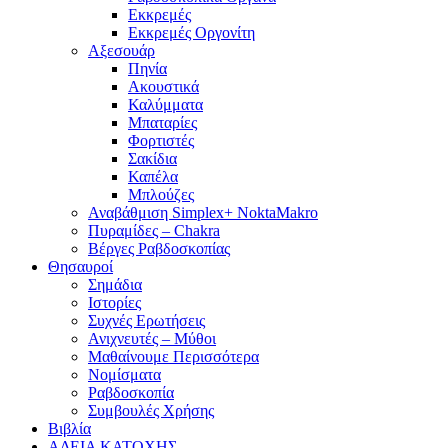
Εκκρεμές
Εκκρεμές Οργονίτη
Αξεσουάρ
Πηνία
Ακουστικά
Καλύμματα
Μπαταρίες
Φορτιστές
Σακίδια
Καπέλα
Μπλούζες
Αναβάθμιση Simplex+ NoktaMakro
Πυραμίδες – Chakra
Βέργες Ραβδοσκοπίας
Θησαυροί
Σημάδια
Ιστορίες
Συχνές Ερωτήσεις
Ανιχνευτές – Μύθοι
Μαθαίνουμε Περισσότερα
Νομίσματα
Ραβδοσκοπία
Συμβουλές Χρήσης
Βιβλία
ΑΔΕΙΑ ΚΑΤΟΧΗΣ