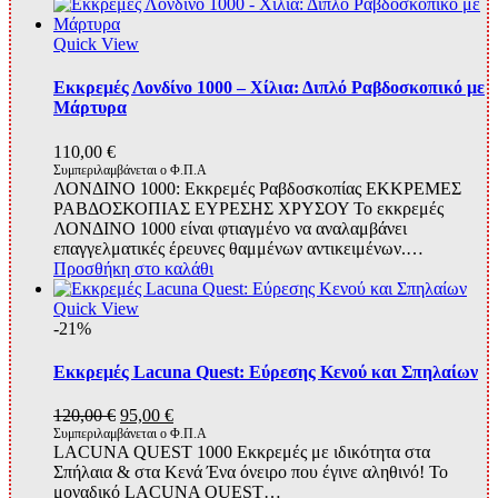
Quick View
Εκκρεμές Λονδίνο 1000 – Χίλια: Διπλό Ραβδοσκοπικό με
Μάρτυρα
110,00
€
Συμπεριλαμβάνεται ο Φ.Π.Α
ΛΟΝΔΙΝΟ 1000: Εκκρεμές Ραβδοσκοπίας ΕΚΚΡΕΜΕΣ
ΡΑΒΔΟΣΚΟΠΙΑΣ ΕΥΡΕΣΗΣ ΧΡΥΣΟΥ Το εκκρεμές
ΛΟΝΔΙΝΟ 1000 είναι φτιαγμένο να αναλαμβάνει
επαγγελματικές έρευνες θαμμένων αντικειμένων.…
Προσθήκη στο καλάθι
Quick View
-21%
Εκκρεμές Lacuna Quest: Εύρεσης Κενού και Σπηλαίων
Original
Η
120,00
€
95,00
€
price
τρέχουσα
Συμπεριλαμβάνεται ο Φ.Π.Α
LACUNA QUEST 1000 Εκκρεμές με ιδικότητα στα
was:
τιμή
Σπήλαια & στα Κενά Ένα όνειρο που έγινε αληθινό! Το
120,00 €.
είναι:
μοναδικό LACUNA QUEST…
95,00 €.