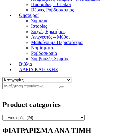
Πυραμίδες – Chakra
Βέργες Ραβδοσκοπίας
Θησαυροί
Σημάδια
Ιστορίες
Συχνές Ερωτήσεις
Ανιχνευτές – Μύθοι
Μαθαίνουμε Περισσότερα
Νομίσματα
Ραβδοσκοπία
Συμβουλές Χρήσης
Βιβλία
ΑΔΕΙΑ ΚΑΤΟΧΗΣ
Product categories
ΦΙΛΤΡΑΡΙΣΜΑ ΑΝΑ ΤΙΜΗ