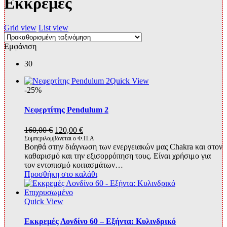
Εκκρεμές
Grid view
List view
Εμφάνιση
30
Quick View
-25%
Νεφερτίτης Pendulum 2
Original
Η
160,00
€
120,00
€
price
τρέχουσα
Συμπεριλαμβάνεται ο Φ.Π.Α
Βοηθά στην διάγνωση των ενεργειακών μας Chakra και στον
was:
τιμή
καθαρισμό και την εξισορρόπηση τους. Είναι χρήσιμο για
160,00 €.
είναι:
τον εντοπισμό κοιτασμάτων…
120,00 €.
Προσθήκη στο καλάθι
Quick View
Εκκρεμές Λονδίνο 60 – Εξήντα: Kυλινδρικό