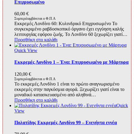
Επιχρυσωμένο
60,00
€
Συμπεριλαμβάνεται ο Φ.Π.Α
Εκκρεμές Λονδίνο 60: Kυλινδρικό Επιχρυσωμένο Το
συγκεκριμένο ραβδοσκοπικό όργανο έχει εγγύηση καλής
λειτουργίας εφόρου ζωής. Το Λονδίνο 60 ξεχωρίζει γιατί…
Προσθήκη στο καλάθι
Quick View
Εκκρεμές Λονδίνο 1 – Ένα: Επιχρυσωμένο με Mάρτυρα
120,00
€
Συμπεριλαμβάνεται ο Φ.Π.Α
Το εκκρεμές Λονδίνο 1 είναι το πρώτο αναγνωρισμένο
εκκρεμές στην παγκόσμια αγορά. Ξεχωρίζει γιατί είναι το
μοναδικό κατασκευασμένο από αληθινά…
Προσθήκη στο καλάθι
Quick
View
Πολατίδης Εκκρεμές Λονδίνο 99 – Ενενήντα εννέα