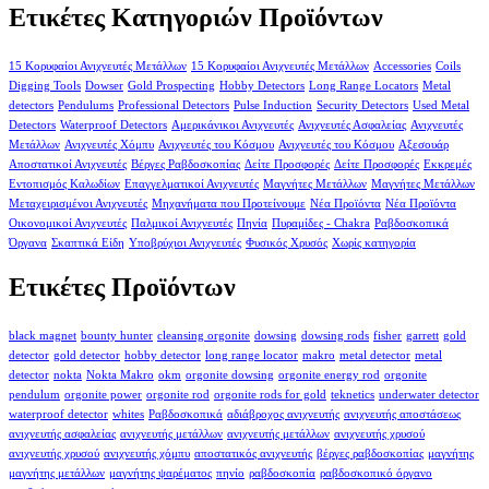
Ετικέτες Κατηγοριών Προϊόντων
15 Κορυφαίοι Ανιχνευτές Μετάλλων
15 Κορυφαίοι Ανιχνευτές Μετάλλων
Accessories
Coils
Digging Tools
Dowser
Gold Prospecting
Hobby Detectors
Long Range Locators
Metal
detectors
Pendulums
Professional Detectors
Pulse Induction
Security Detectors
Used Metal
Detectors
Waterproof Detectors
Αμερικάνικοι Ανιχνευτές
Ανιχνευτές Ασφαλείας
Ανιχνευτές
Μετάλλων
Ανιχνευτές Χόμπυ
Ανιχνευτές του Κόσμου
Ανιχνευτές του Κόσμου
Αξεσουάρ
Αποστατικοί Ανιχνευτές
Βέργες Ραβδοσκοπίας
Δείτε Προσφορές
Δείτε Προσφορές
Εκκρεμές
Εντοπισμός Καλωδίων
Επαγγελματικοί Ανιχνευτές
Μαγνήτες Μετάλλων
Μαγνήτες Μετάλλων
Μεταχειρισμένοι Ανιχνευτές
Μηχανήματα που Προτείνουμε
Νέα Προϊόντα
Νέα Προϊόντα
Οικονομικοί Ανιχνευτές
Παλμικοί Ανιχνευτές
Πηνία
Πυραμίδες - Chakra
Ραβδοσκοπικά
Όργανα
Σκαπτικά Είδη
Υποβρύχιοι Ανιχνευτές
Φυσικός Χρυσός
Χωρίς κατηγορία
Ετικέτες Προϊόντων
black magnet
bounty hunter
cleansing orgonite
dowsing
dowsing rods
fisher
garrett
gold
detector
gold detector
hobby detector
long range locator
makro
metal detector
metal
detector
nokta
Nokta Makro
okm
orgonite dowsing
orgonite energy rod
orgonite
pendulum
orgonite power
orgonite rod
orgonite rods for gold
teknetics
underwater detector
waterproof detector
whites
Ραβδοσκοπικά
αδιάβροχος ανιχνευτής
ανιχνευτής αποστάσεως
ανιχνευτής ασφαλείας
ανιχνευτής μετάλλων
ανιχνευτής μετάλλων
ανιχνευτής χρυσού
ανιχνευτής χρυσού
ανιχνευτής χόμπυ
αποστατικός ανιχνευτής
βέργες ραβδοσκοπίας
μαγνήτης
μαγνήτης μετάλλων
μαγνήτης ψαρέματος
πηνίο
ραβδοσκοπία
ραβδοσκοπικό όργανο