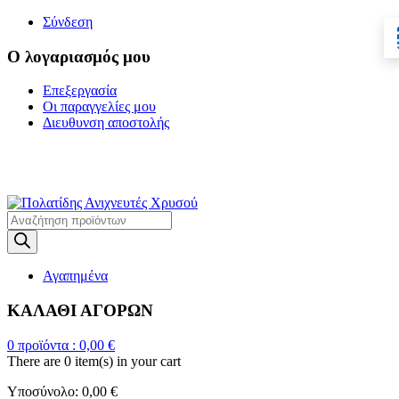
Σύνδεση
Ο λογαριασμός μου
Επεξεργασία
Οι παραγγελίες μου
Διευθυνση αποστολής
Η ΜΕΓΑΛΥΤΕΡΗ
ΓΚΑΜΑ ΑΝΙΧΝΕΥΤΩΝ ΜΕΤΑΛΛΩΝ
Products
search
Αγαπημένα
ΚΑΛΑΘΙ ΑΓΟΡΩΝ
0
προϊόντα :
0,00
€
There are
0 item(s)
in your cart
Υποσύνολο:
0,00
€