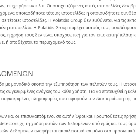
ν, επιχειρήσεων κ.λ.π. Οι συσχετιζόμενες αυτές ιστοσελίδες δεν βρί
ριεχόμενα οποιασδήποτε τέτοιας ιστοσελίδας ή οποιουδήποτε συνδέ
 τέτοιες ιστοσελίδες. Η Polatidis Group δεν ευθύνεται για τις εκ
η ιστοσελίδα. Η Polatidis Group παρέχει αυτούς τους συνδέσμους 
ς, η χρήση τους δεν είναι υποχρεωτική για τον επισκέπτη/πελάτη κ
νει ή αποδέχεται το περιεχόμενό τους.
ΕΔΟΜΕΝΩΝ
δα με μοναδικό σκοπό την εξυπηρέτηση των πελατών τους. Η ιστοσελ
τις συγκεκριμένες ανάγκες του κάθε χρήστη. Για να επιτευχθεί η καλ
τε συγκεκριμένες πληροφορίες που αφορούν την διεκπεραίωση της π
 και οι επισυναπτόμενοι σε αυτήν Όροι και Προϋποθέσεις Χρήση
etectors.gr, τη χρήση αυτών των δεδομένων από εμάς και τους όρ
ών Δεδομένων αναφέρεται αποκλειστικά και μόνο στα προσωπικά σα