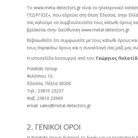
Το www.meta-detectors.gr είναι το ηλεκτρονικό κατά
ΓΕΩΡΓΙΟΣ», που εδρεύει στη Θεση Έδεσσα, στην Ελλάδ
σας καλούμε να συμβουλευτείτε τους κάτωθι όρους και
βρίσκεται στην διεύθυνση www.metal-detectors.gr.
Βεβαιωθείτε ότι συμφωνείτε με τους κάτωθι όρους και
τους παρακάτω όρους και η συναλλαγή σας μαζί μας σ
Η ιστοσελίδα λειτουργεί από τον:
Γεώργιος Πολατίδ
Polatidis Group
Φιλίππου 10,
Έδεσσα, Πέλλα 58200
Τηλ.: 23810 23237
Φαξ: 23810 23969
email: sales@metal-detectors.gr
2. ΓΕΝΙΚΟΙ ΟΡΟΙ
Η Polatidis Group διατηρεί το δικαίωμα να τροποποιε