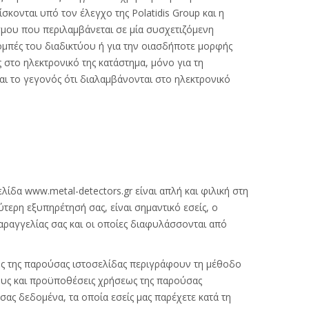
σκονται υπό τον έλεγχο της Polatidis Group και η
σμου που περιλαμβάνεται σε μία συσχετιζόμενη
πομπές του διαδικτύου ή για την οιασδήποτε μορφής
στο ηλεκτρονικό της κατάστημα, μόνο για τη
αι το γεγονός ότι διαλαμβάνονται στο ηλεκτρονικό
ίδα www.metal-detectors.gr είναι απλή και φιλική στη
ύτερη εξυπηρέτησή σας, είναι σημαντικό εσείς, ο
αραγγελίας σας και οι οποίες διαφυλάσσονται από
ς της παρούσας ιστοσελίδας περιγράφουν τη μέθοδο
ους και προϋποθέσεις χρήσεως της παρούσας
ς δεδομένα, τα οποία εσείς μας παρέχετε κατά τη