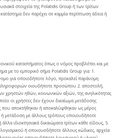
υσιακά στοιχεία της Polatidis Group ή των τρίτων
κατάστημα δεν παρέχει σε καμμία περίπτωση άδεια ή
τρονικού καταστήματος όπως ο νόμος προβλέπει και με
α με το εμπορικό σήμα Polatidis Group για: 1.
νομο για οποιοδήποτε λόγο, προκαλεί παράνομη
το πληροφοριών οιουδήποτε προσώπου 2. αποστολή,
ν χρηστών ηθών, κοινωνικών αξιών, της ανηλικότητας
οποίο οι χρήστες δεν έχουν δικαίωμα μετάδοσης
ίες που αποκτήθηκαν ή αποκαλύφθηκαν ως μέρος
il ή μετάδοση με άλλους τρόπους οποιουδήποτε
άλλα ιδιοκτησιακά δικαιώματα τρίτων κάθε είδους, 5.
 λογισμικού ή οποιουσδήποτε άλλους κώδικες, αρχεία
 λειτουργίας οποιουδήποτε λογισμικού ή υλικού