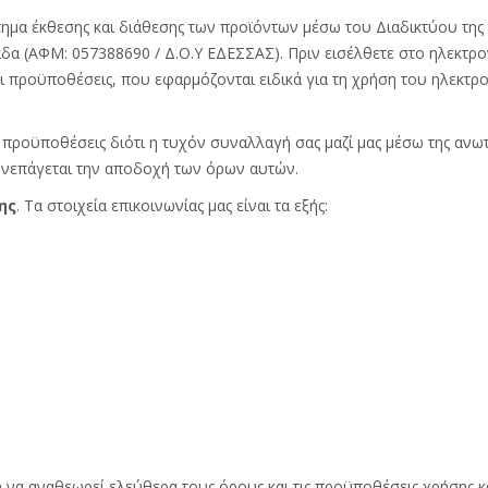
στημα έκθεσης και διάθεσης των προϊόντων μέσω του Διαδικτύου τη
α (ΑΦΜ: 057388690 / Δ.Ο.Υ ΕΔΕΣΣΑΣ). Πριν εισέλθετε στο ηλεκτρονι
 προϋποθέσεις, που εφαρμόζονται ειδικά για τη χρήση του ηλεκτρον
 προϋποθέσεις διότι η τυχόν συναλλαγή σας μαζί μας μέσω της ανω
υνεπάγεται την αποδοχή των όρων αυτών.
ης
. Τα στοιχεία επικοινωνίας μας είναι τα εξής:
ί ή να αναθεωρεί ελεύθερα τους όρους και τις προϋποθέσεις χρήσης