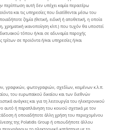
ην περίπτωση αυτή δεν υπέχει καμία περαιτέρω
ϊόντα και τις υπηρεσίες που διατίθενται μέσω του
οιαδήποτε ζημία (θετική, ειδική ή αποθετική, η οποία
δη, χρηματική ικανοποίηση κλπ.) που τυχόν θα υποστεί
ιαδικτυακού τόπου ή/και σε αδυναμία παροχής
 τρίτων σε προϊόντα ή/και υπηρεσίες ή/και
ν, γραφικών, φωτογραφιών, σχεδίων, κειμένων κ.λ.π.
ικαίου, του ευρωπαϊκού δικαίου και των διεθνών
ειστικά ανάγκες και για τη λειτουργία του ηλεκτρονικού
ο αυτό ή παραπλάνηση του κοινού σχετικά με τον
ετάδοση ή οποιαδήποτε άλλη χρήση του περιεχομένου
νεσης της Polatidis Group ή οπιουδήποτε άλλου
αι περιγράφουν το ηλεκτρονικό κατάστημα με το