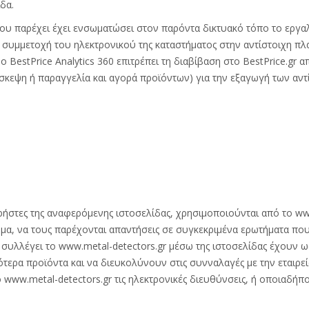
δα.
ου παρέχει έχει ενσωματώσει στον παρόντα δικτυακό τόπο το εργαλε
η συμμετοχή του ηλεκτρονικού της καταστήματος στην αντίστοιχη π
Το BestPrice Analytics 360 επιτρέπει τη διαβίβαση στο BestPrice.g
σκεψη ή παραγγελία και αγορά προϊόντων) για την εξαγωγή των αντί
ήστες της αναφερόμενης ιστοσελίδας, χρησιμοποιούνται από το www
ημα, να τους παρέχονται απαντήσεις σε συγκεκριμένα ερωτήματα που
 συλλέγει το www.metal-detectors.gr μέσω της ιστοσελίδας έχουν ω
τερα προϊόντα και να διευκολύνουν στις συνναλαγές με την εταιρεί
 www.metal-detectors.gr τις ηλεκτρονικές διευθύνσεις, ή οποιαδή