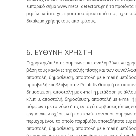
εμπορικό σήμα www.metal-detectors.gr ή τα προϊόντα ή 
μερών αντίστοιχα, προστατευόμενα από τους σχετικού
δικαίωμα χρήσης τους από τρίτους.
6. ΕΥΘΥΝΗ ΧΡΗΣΤΗ
Ο χρήστης/πελάτης συμφωνεί και αναλαμβάνει να χρησι
βάση τους κανόνες της καλής πίστης και των συναλλακτ
αποστολή, δημοσίευση, αποστολή με e-mail ή μετάδο
προσβολή και βλάβη στην Polatidis Group ή σε οποιο
δημοσίευση, αποστολή με e-mail ή μετάδοση με άλλο
κ.λ.π. 3. αποστολή, δημοσίευση, αποστολή με e-mail
σύμφωνα με το νόμο ή τις εν ισχύ συμβάσεις (όπως ε
εργασιακών σχέσεων ή που καλύπτονται σε συμφωνίες
περιεχομένου το οποίο παραβιάζει οποιαδήποτε ευρεσι
αποστολή, δημοσίευση, αποστολή με e-mail ή μετάδοσ
ή προγράμματα που έχουν σχεδιαστεί με σκοπό την δι