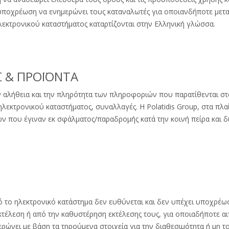
 υποχρέωση να ενημερώνει τους καταναλωτές για οποιανδήποτε μετα
λεκτρονικού καταστήματος καταρτίζονται στην Ελληνική γλώσσα.
Σ & ΠΡΟΪΟΝΤΑ
την αλήθεια και την πληρότητα των πληροφοριών που παρατίθενται στ
ηλεκτρονικού καταστήματος, συναλλαγές. Η Polatidis Group, στα πλαί
 που έγιναν εκ σφάλματος/παραδρομής κατά την κοινή πείρα και δ
πό το ηλεκτρονικό κατάστημα δεν ευθύνεται και δεν υπέχει υποχρέ
τέλεση ή από την καθυστέρηση εκτέλεσης τους, για οποιαδήποτε αιτ
ερώνει με βάση τα τηρούμενα στοιχεία για την διαθεσιμότητα ή μη 