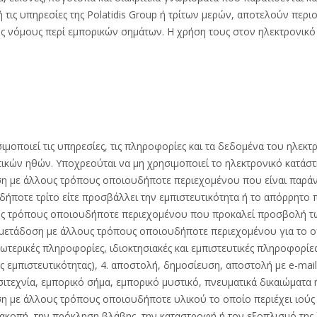
τις υπηρεσίες της Polatidis Group ή τρίτων μερών, αποτελούν περιο
ς νόμους περί εμπορικών σημάτων. Η χρήση τους στον ηλεκτρονικό 
μοποιεί τις υπηρεσίες, τις πληροφορίες και τα δεδομένα του ηλεκ
ικών ηθών. Υποχρεούται να μη χρησιμοποιεί το ηλεκτρονικό κατάστημ
ση με άλλους τρόπους οποιουδήποτε περιεχομένου που είναι παρά
νδήποτε τρίτο είτε προσβάλλει την εμπιστευτικότητα ή το απόρρη
υς τρόπους οποιουδήποτε περιεχομένου που προκαλεί προσβολή τω
 ή μετάδοση με άλλους τρόπους οποιουδήποτε περιεχομένου για το 
σωτερικές πληροφορίες, ιδιοκτησιακές και εμπιστευτικές πληροφορ
 εμπιστευτικότητας), 4. αποστολή, δημοσίευση, αποστολή με e-ma
τεχνία, εμπορικό σήμα, εμπορικό μυστικό, πνευματικά δικαιώματα ή 
η με άλλους τρόπους οποιουδήποτε υλικού το οποίο περιέχει ιούς
ακοπή, την πρόκληση βλάβης, την καταστροφή ή τον εξοπλισμό της