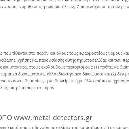
ισχύουσας νομοθεσίας ή των διατάξεων, 7. παρενόχληση τρίτων με
εις που τίθενται στο παρόν και όλους τους εφαρμοστέους νόμους και
βασης, χρήσης και παρουσίασης αυτής της ιστοσελίδας και των περ
ς και υπόκειται στους ακόλουθους περιορισμούς: (1) πρέπει να διατ
ευματικά δικαιώματα και άλλα ιδιοκτησιακά δικαιώματα και (2) δεν μ
αρουσιάσετε δημοσίως, ή να διανείμετε ή με άλλο τρόπο να χρησιμοπ
λως επιτρέπεται με το παρόν.
ΠΟ www.metal-detectors.gr
ονικό κατάστημα, οδηγούν σε σελίδες του καταστήματος ή σε κάποι