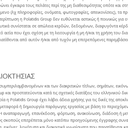
νει έγκαιρα τους πελάτες περί της μη διαθεσιμότητας οπότε και στ
μενο (λχ πληροφορίες, ονόματα, φωτογραφίες, απεικονίσεις), τα προ
ρίπτωση η Polatidis Group δεν ευθύνεται αστικώς ή ποινικώς για οπ
ωρευτικά συνίσταται σε απώλεια κερδών, δεδομένων, διαφυγόντα κέρ
ό αιτία που έχει σχέση με τη λειτουργία ή μη ή/και τη χρήση του δ
τίθενται από αυτόν ή/και από τυχόν μη επιτρεπόμενες παρεμβάσεις
ΔΙΟΚΤΗΣΙΑΣ
συμπεριλαμβανομένων και των διακριτικών τίτλων, σημάτων, εικόνω
oup και προστατεύονται κατά τις σχετικές διατάξεις του ελληνικού δ
α η Polatidis Group έχει λάβει άδεια χρήσης για τις δικές της αποκλ
μεταφορά ή δημιουργία παράγωγης εργασίας με βάση το περιεχόμεν
 Η αναπαραγωγή, επανέκδοση, φόρτωση, ανακοίνωση, διάδοση ή μ
ς σκοπούς επιτρέπεται μόνο κατόπιν προηγούμενης έγγραφης συναί
 εικόνες, λογότυπα και διακριτικά γνωρίσματα που παρατίθενται κ