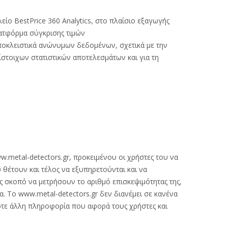
ίο BestPrice 360 Analytics, στο πλαίσιο εξαγωγής
λατφόρμα σύγκρισης τιμών
r αποκλειστικά ανώνυμων δεδομένων, σχετικά με την
στοιχων στατιστικών αποτελεσμάτων και για τη
.metal-detectors.gr, προκειμένου οι χρήστες του να
 θέτουν και τέλος να εξυπηρετούνται και να
ς σκοπό να μετρήσουν το αριθμό επισκεψιμότητας της,
α. Το www.metal-detectors.gr δεν διανέμει σε κανένα
ποτε άλλη πληροφορία που αφορά τους χρήστες και