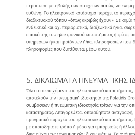
περίπτωση μεταβολής των στοιχείων αυτών, να ενημερώ
ευθύνη. Το ηλεκτρονικό κατάστημα παρέχει το περιεχό
διαδικτυακού τόπου «όπως ακριβώς έχουν». Σε καμία πε
ενδεικτικά και όχι περιοριστικά, διαζευκτικά ή/και σ
επισκέπτης του ηλεκτρονικού καταστήματος ή τρίτος απ
υπηρεσιών ή/και προϊόντων ή/και πληροφοριών που δια
πληροφορίες που διατίθενται μέσω αυτού.
5. ΔΙΚΑΙΩΜΑΤΑ ΠΝΕΥΜΑΤΙΚΗΣ Ι
Όλο το περιεχόμενο του ηλεκτρονικού καταστήματος, 
αποτελούν την πνευματική ιδιοκτησία της Polatidis Gr
συμβάσεων ή πνευματική ιδιοκτησία τρίτων για την οποί
καταστήματος. Απαγορεύεται οποιαδήποτε αντιγραφή, 
πραγματικό παροχέα του ηλεκτρονικού καταστήματος.
με οποιοδήποτε τρόπο ή μέσο για εμπορικούς ή άλλου
δικαιούχου των πνευματικών δικαιωμάτων. Τα ονόματα,