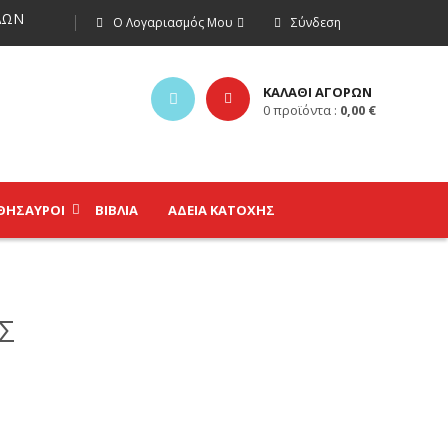
ΩΝ
Ο Λογαριασμός Μου
Σύνδεση
ΚΑΛΑΘΙ ΑΓΟΡΩΝ
0
προϊόντα :
0,00
€
ΘΗΣΑΥΡΟΊ
ΒΙΒΛΊΑ
ΑΔΕΙΑ ΚΑΤΟΧΗΣ
Σ