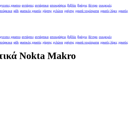
χνευτες χρυσου
αντάρτες
αντάρτικα
αποκρύψεις
βιβλίο
βράχος
δέντρο
εκκρεμές
τούρκικα
φίδι
φυσικός χρυσός
χάρτης
χελώνα
χρήσης
χρυσά νομίσματα
χρυσές λίρες
χρυσός
χνευτες χρυσου
αντάρτες
αντάρτικα
αποκρύψεις
βιβλίο
βράχος
δέντρο
εκκρεμές
τούρκικα
φίδι
φυσικός χρυσός
χάρτης
χελώνα
χρήσης
χρυσά νομίσματα
χρυσές λίρες
χρυσός
τικά Nokta Makro