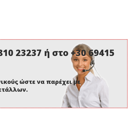
10 23237 ή στο +30 69415
νικούς ώστε να παρέχει με
μετάλλων.