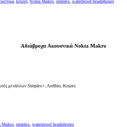
ουστικά
,
kruzer
,
Nokta Makro
,
simplex
,
waterproof headphones
Αδιάβροχα Ακουστικά Nokta Makro
υτές μετάλλων Simplex+, Anfibio, Kruzer.
a Makro
,
simplex
,
waterproof headphones