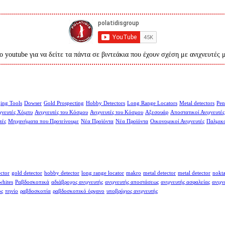
ο youtube για να δείτε τα πάντα σε βιντεάκια που έχουν σχέση με ανιχνευτές 
ing Tools
Dowser
Gold Prospecting
Hobby Detectors
Long Range Locators
Metal detectors
Pen
χνευτές Χόμπυ
Ανιχνευτές του Κόσμου
Ανιχνευτές του Κόσμου
Αξεσουάρ
Αποστατικοί Ανιχνευτές
τές
Μηχανήματα που Προτείνουμε
Νέα Προϊόντα
Νέα Προϊόντα
Οικονομικοί Ανιχνευτές
Παλμικο
ector
gold detector
hobby detector
long range locator
makro
metal detector
metal detector
nokt
whites
Ραβδοσκοπικά
αδιάβροχος ανιχνευτής
ανιχνευτής αποστάσεως
ανιχνευτής ασφαλείας
ανιχν
ος
πηνίο
ραβδοσκοπία
ραβδοσκοπικό όργανο
υποβρύχιος ανιχνευτής