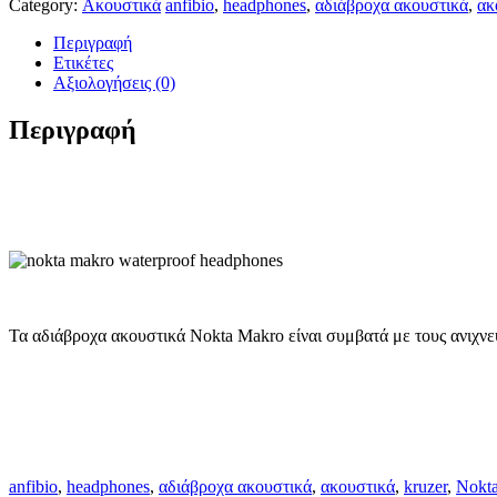
ποσότητα
Category:
Ακουστικά
anfibio
,
headphones
,
αδιάβροχα ακουστικά
,
ακ
Περιγραφή
Ετικέτες
Αξιολογήσεις (0)
Περιγραφή
Τα αδιάβροχα ακουστικά Nokta Makro είναι συμβατά με τους ανιχνε
anfibio
,
headphones
,
αδιάβροχα ακουστικά
,
ακουστικά
,
kruzer
,
Nokt