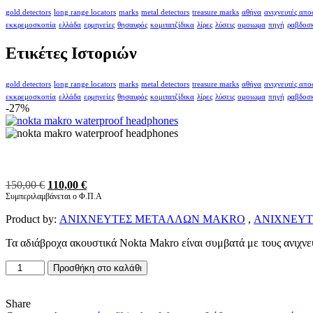
gold detectors
long range locators
marks
metal detectors
treasure marks
αθήνα
ανιχνευτές απ
εκκρεμοσκοπία
ελλάδα
ερμηνείες
θησαυρός
κομιτατζίδικα
λίρες
λύσεις
ομοιωμα
πηγή
ραβδοσ
Ετικέτες Ιστοριών
gold detectors
long range locators
marks
metal detectors
treasure marks
αθήνα
ανιχνευτές απ
εκκρεμοσκοπία
ελλάδα
ερμηνείες
θησαυρός
κομιτατζίδικα
λίρες
λύσεις
ομοιωμα
πηγή
ραβδοσ
-27%
Original
Η
150,00
€
110,00
€
price
τρέχουσα
Συμπεριλαμβάνεται ο Φ.Π.Α
was:
τιμή
Product by:
ΑΝΙΧΝΕΥΤΕΣ ΜΕΤΑΛΛΩΝ MAKRO
,
ΑΝΙΧΝΕΥΤ
150,00 €.
είναι:
110,00 €.
Τα αδιάβροχα ακουστικά Nokta Makro είναι συμβατά με τους ανιχνε
Αδιάβροχα
Προσθήκη στο καλάθι
Ακουστικά
Nokta
Makro
Share