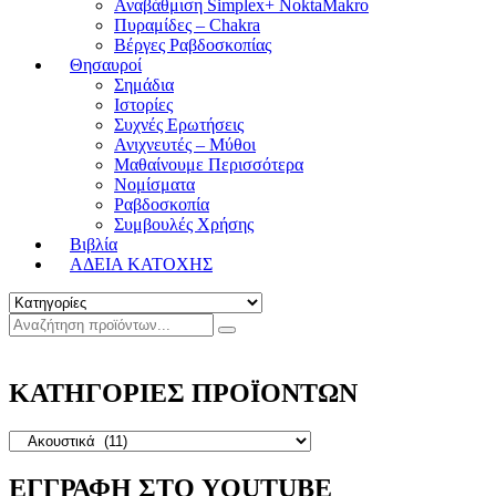
Αναβάθμιση Simplex+ NoktaMakro
Πυραμίδες – Chakra
Βέργες Ραβδοσκοπίας
Θησαυροί
Σημάδια
Ιστορίες
Συχνές Ερωτήσεις
Ανιχνευτές – Μύθοι
Μαθαίνουμε Περισσότερα
Νομίσματα
Ραβδοσκοπία
Συμβουλές Χρήσης
Βιβλία
ΑΔΕΙΑ ΚΑΤΟΧΗΣ
ΚΑΤΗΓΟΡΙΕΣ ΠΡΟΪΟΝΤΩΝ
ΕΓΓΡΑΦΗ ΣΤΟ YOUTUBE