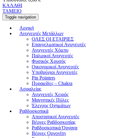
ΚΑΛΑΘΙ
ΤΑΜΕΙΟ
Toggle navigation
Αρχική
Ανιχνευτές Μετάλλων
ΟΛΕΣ ΟΙ ΕΤΑΙΡΙΕΣ
Επαγγελματικοί Ανιχνευτές
Ανιχνευτές Χόμπυ
Παλμικοί Ανιχνευτές
Φυσικός Χρυσός
Οικονομικοί Ανιχνευτές
Υποβρύχιοι Ανιχνευτές
Pin Pointers
Πυραμίδες – Chakra
Ασφαλείας
Ανιχνευτές Χειρός
Μαγνητικές Πύλες
Έλεγχος Οχημάτων
Ραβδοσκοπικά
Αποστατικοί Ανιχνευτές
Βέργες Ραβδοσκοπίας
Ραβδοσκοπικά Όργανα
Βέργες Οργονίτη