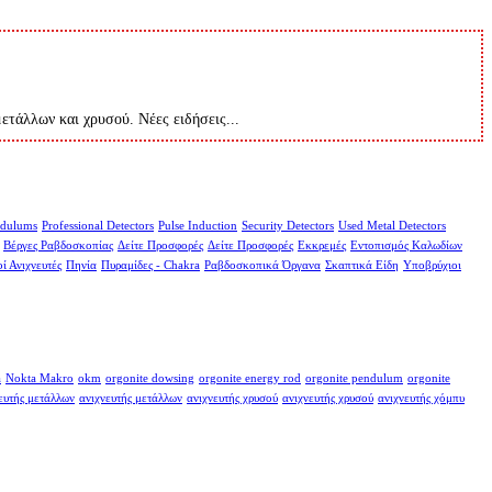
μετάλλων και χρυσού. Νέες ειδήσεις...
dulums
Professional Detectors
Pulse Induction
Security Detectors
Used Metal Detectors
Βέργες Ραβδοσκοπίας
Δείτε Προσφορές
Δείτε Προσφορές
Εκκρεμές
Εντοπισμός Καλωδίων
ί Ανιχνευτές
Πηνία
Πυραμίδες - Chakra
Ραβδοσκοπικά Όργανα
Σκαπτικά Είδη
Υποβρύχιοι
a
Nokta Makro
okm
orgonite dowsing
orgonite energy rod
orgonite pendulum
orgonite
ευτής μετάλλων
ανιχνευτής μετάλλων
ανιχνευτής χρυσού
ανιχνευτής χρυσού
ανιχνευτής χόμπυ