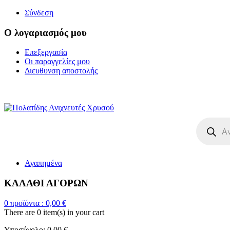
Σύνδεση
Ο λογαριασμός μου
Επεξεργασία
Οι παραγγελίες μου
Διευθυνση αποστολής
Η ΜΕΓΑΛΥΤΕΡΗ ΓΚΑΜΑ Α
Products
search
Αγαπημένα
ΚΑΛΑΘΙ ΑΓΟΡΩΝ
0
προϊόντα :
0,00
€
There are
0 item(s)
in your cart
Υποσύνολο:
0,00
€