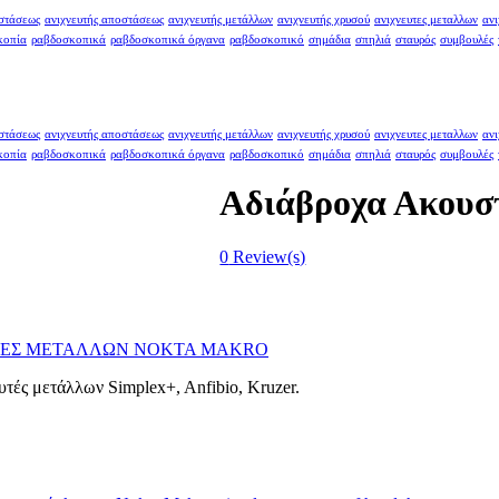
οστάσεως
ανιχνευτής αποστάσεως
ανιχνευτής μετάλλων
ανιχνευτής χρυσού
ανιχνευτες μεταλλων
ανι
κοπία
ραβδοσκοπικά
ραβδοσκοπικά όργανα
ραβδοσκοπικό
σημάδια
σπηλιά
σταυρός
συμβουλές
οστάσεως
ανιχνευτής αποστάσεως
ανιχνευτής μετάλλων
ανιχνευτής χρυσού
ανιχνευτες μεταλλων
ανι
κοπία
ραβδοσκοπικά
ραβδοσκοπικά όργανα
ραβδοσκοπικό
σημάδια
σπηλιά
σταυρός
συμβουλές
Αδιάβροχα Ακουσ
0
Review(s)
ΕΣ ΜΕΤΑΛΛΩΝ NOKTA MAKRO
υτές μετάλλων Simplex+, Anfibio, Kruzer.