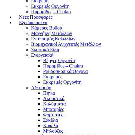
Εκκρεμή
Εκκρεμές Οργονίτη
Πυραμίδες – Chakra
Νεες Προσφορες
Εξειδικευμένα
Κάμερες Βυθού
Μαγνήτες Μετάλλων
Εντοπισμός Καλωδίων
Βιομηχανικοί Ανιχνευτές Μετάλλων
Σκαπτικά Είδη
Ενεργειακά
Βέργες Οργονίτη
Πυραμίδες – Chakra
Ραβδοσκοπικά Όργανα
Εκκρεμές
Εκκρεμές Οργονίτη
Αξεσουάρ
Πηνία
Ακουστικά
Καλύμματα
Μπαταρίες
Φορτιστές
Σακίδια
Καπέλα
Μπλούζες