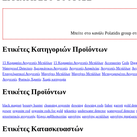
Μπείτε στο κανάλι Polatidis group στ
Ετικέτες Κατηγοριών Προϊόντων
15 Κορυφαίοι Ανιχνευτές Μετάλλων
15 Κορυφαίοι Ανιχνευτές Μετάλλων
Accessories
Coils
Digg
Waterproof Detectors
Αμερικάνικοι Ανιχνευτές
Ανιχνευτές Ασφαλείας
Ανιχνευτές Μετάλλων
Ανι
Επαγγελματικοί Ανιχνευτές
Μαγνήτες Μετάλλων
Μαγνήτες Μετάλλων
Μεταχειρισμένοι Ανιχνευ
Ανιχνευτές
Φυσικός Χρυσός
Χωρίς κατηγορία
Ετικέτες Προϊόντων
black magnet
bounty hunter
cleansing orgonite
dowsing
dowsing rods
fisher
garrett
gold det
power
orgonite rod
orgonite rods for gold
teknetics
underwater detector
waterproof detector
αποστατικός ανιχνευτής
βέργες ραβδοσκοπίας
μαγνήτης
μαγνήτης μετάλλων
μαγνήτης ψαρέματ
Ετικέτες Κατασκευαστών