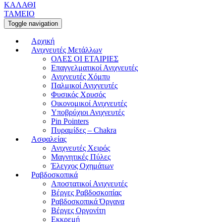
ΚΑΛΑΘΙ
ΤΑΜΕΙΟ
Toggle navigation
Αρχική
Ανιχνευτές Μετάλλων
ΟΛΕΣ ΟΙ ΕΤΑΙΡΙΕΣ
Επαγγελματικοί Ανιχνευτές
Ανιχνευτές Χόμπυ
Παλμικοί Ανιχνευτές
Φυσικός Χρυσός
Οικονομικοί Ανιχνευτές
Υποβρύχιοι Ανιχνευτές
Pin Pointers
Πυραμίδες – Chakra
Ασφαλείας
Ανιχνευτές Χειρός
Μαγνητικές Πύλες
Έλεγχος Οχημάτων
Ραβδοσκοπικά
Αποστατικοί Ανιχνευτές
Βέργες Ραβδοσκοπίας
Ραβδοσκοπικά Όργανα
Βέργες Οργονίτη
Εκκρεμή