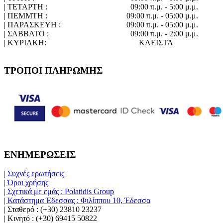
| ΤΕΤΑΡΤΗ :
09:00 π.μ. - 5:00 μ.μ.
| ΠΕΜΜΤΗ :
09:00 π.μ. - 05:00 μ.μ.
| ΠΑΡΑΣΚΕΥΗ :
09:00 π.μ. - 05:00 μ.μ.
| ΣΑΒΒΑΤΟ :
09:00 π.μ. - 2:00 μ.μ.
| ΚΥΡΙΑΚΗ:
ΚΛΕΙΣΤΑ
ΤΡΟΠΟΙ ΠΛΗΡΩΜΗΣ
ΕΝΗΜΕΡΩΣΕΙΣ
| Συχνές ερωτήσεις
| Όροι χρήσης
| Σχετικά με εμάς : Polatidis Group
| Κατάστημα Έδεσσας : Φιλίππου 10, Έδεσσα
| Σταθερό : (+30) 23810 23237
| Κινητό : (+30) 69415 50822