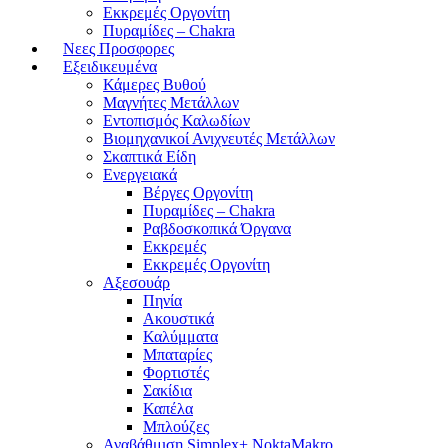
Εκκρεμές Οργονίτη
Πυραμίδες – Chakra
Νεες Προσφορες
Εξειδικευμένα
Κάμερες Βυθού
Μαγνήτες Μετάλλων
Εντοπισμός Καλωδίων
Βιομηχανικοί Ανιχνευτές Μετάλλων
Σκαπτικά Είδη
Ενεργειακά
Βέργες Οργονίτη
Πυραμίδες – Chakra
Ραβδοσκοπικά Όργανα
Εκκρεμές
Εκκρεμές Οργονίτη
Αξεσουάρ
Πηνία
Ακουστικά
Καλύμματα
Μπαταρίες
Φορτιστές
Σακίδια
Καπέλα
Μπλούζες
Αναβάθμιση Simplex+ NoktaMakro