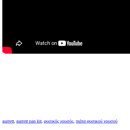
garrett
,
garrett pan kit
,
φυσικός χρυσός
,
πιάτα φυσικού χρυσού