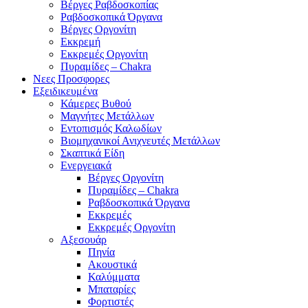
Βέργες Ραβδοσκοπίας
Ραβδοσκοπικά Όργανα
Βέργες Οργονίτη
Εκκρεμή
Εκκρεμές Οργονίτη
Πυραμίδες – Chakra
Νεες Προσφορες
Εξειδικευμένα
Κάμερες Βυθού
Μαγνήτες Μετάλλων
Εντοπισμός Καλωδίων
Βιομηχανικοί Ανιχνευτές Μετάλλων
Σκαπτικά Είδη
Ενεργειακά
Βέργες Οργονίτη
Πυραμίδες – Chakra
Ραβδοσκοπικά Όργανα
Εκκρεμές
Εκκρεμές Οργονίτη
Αξεσουάρ
Πηνία
Ακουστικά
Καλύμματα
Μπαταρίες
Φορτιστές