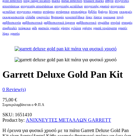
gold detectors
long range locators
marks
metal detectors
treasure marks
αθήνα
ανιχνευτές
αποστάσεως
ανιχνευτής αποστάσεως
ανιχνευτής μετάλλων
ανιχνευτής χρυσού
ανιχνευτες
μεταλλων
ανιχνευτες χρυσου
αντάρτες
αντάρτικα
αποκρύψεις
βιβλίο
βράχος
δέντρο
εκκρεμές
εκκρεμοσκοπία
ελλάδα
ερμηνείες
θησαυρός
κομιτατζίδικα
λίρες
λύσεις
ομοιωμα
πηγή
ραβδοσκοπία
ραβδοσκοπικά
ραβδοσκοπικά όργανα
ραβδοσκοπικό
σημάδια
σπηλιά
σταυρός
συμβουλές
τούρκικα
φίδι
φυσικός χρυσός
χάρτης
χελώνα
χρήσης
χρυσά νομίσματα
χρυσές
λίρες
χρυσός
Garrett Deluxe Gold Pan Kit
0
Review(s)
75,00
€
Συμπεριλαμβάνεται ο Φ.Π.Α
SKU:
1651410
Product by:
ΑΝΙΧΝΕΥΤΕΣ ΜΕΤΑΛΛΩΝ GARRETT
Η έρευνα για φυσικό χρυσό με τα πιάτα Garrett Deluxe Gold Pan
Kit είναι διασκέδαση! Κάθε κυνηγός θησαυρού πρέπει να έχει ένα.