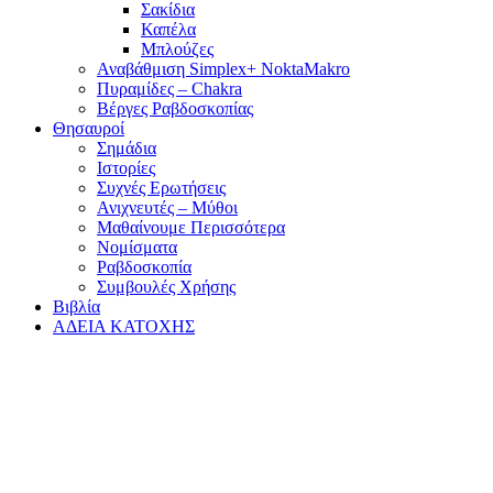
Σακίδια
Καπέλα
Μπλούζες
Αναβάθμιση Simplex+ NoktaMakro
Πυραμίδες – Chakra
Βέργες Ραβδοσκοπίας
Θησαυροί
Σημάδια
Ιστορίες
Συχνές Ερωτήσεις
Ανιχνευτές – Μύθοι
Μαθαίνουμε Περισσότερα
Νομίσματα
Ραβδοσκοπία
Συμβουλές Χρήσης
Βιβλία
ΑΔΕΙΑ ΚΑΤΟΧΗΣ