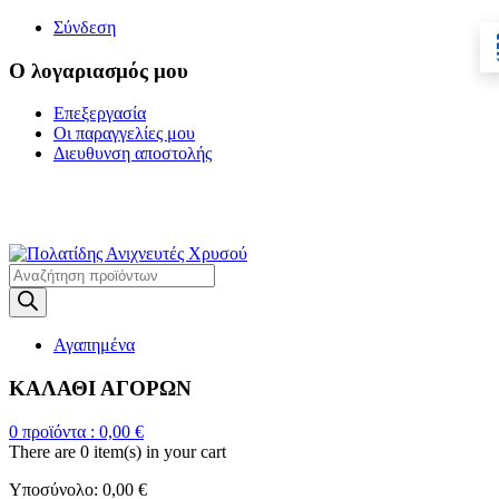
Σύνδεση
Ο λογαριασμός μου
Επεξεργασία
Οι παραγγελίες μου
Διευθυνση αποστολής
Η ΜΕΓΑΛΥΤΕΡΗ
ΓΚΑΜΑ ΑΝΙΧΝΕΥΤΩΝ ΜΕΤΑΛΛΩΝ
Products
search
Αγαπημένα
ΚΑΛΑΘΙ ΑΓΟΡΩΝ
0
προϊόντα :
0,00
€
There are
0 item(s)
in your cart
Υποσύνολο:
0,00
€