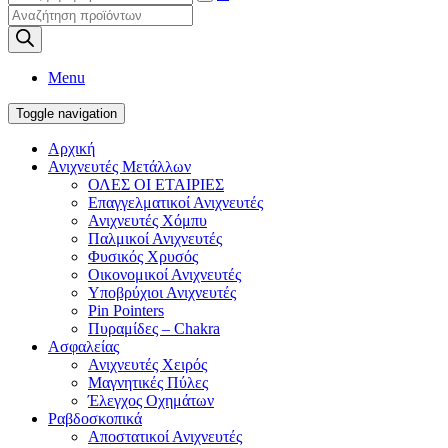
Products
search
Menu
Toggle navigation
Αρχική
Ανιχνευτές Μετάλλων
ΟΛΕΣ ΟΙ ΕΤΑΙΡΙΕΣ
Επαγγελματικοί Ανιχνευτές
Ανιχνευτές Χόμπυ
Παλμικοί Ανιχνευτές
Φυσικός Χρυσός
Οικονομικοί Ανιχνευτές
Υποβρύχιοι Ανιχνευτές
Pin Pointers
Πυραμίδες – Chakra
Ασφαλείας
Ανιχνευτές Χειρός
Μαγνητικές Πύλες
Έλεγχος Οχημάτων
Ραβδοσκοπικά
Αποστατικοί Ανιχνευτές