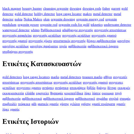
black magnet
bounty hunter
cleansing orgonite
dowsing
dowsing rods
fisher
garrett
gold
detector
gold detector
hobby detector
long range locator
makro
metal detector
metal
detector
nokta
Nokta Makro
okm
orgonite dowsing
orgonite energy rod
orgonite
pendulum
orgonite power
orgonite rod
orgonite rods for gold
teknetics
underwater detector
waterproof detector
whites
Ραβδοσκοπικά
αδιάβροχος ανιχνευτής
ανιχνευτής αποστάσεως
ανιχνευτής ασφαλείας
ανιχνευτής μετάλλων
ανιχνευτής μετάλλων
ανιχνευτής χρυσού
ανιχνευτής χρυσού
ανιχνευτής χόμπυ
αποστατικός ανιχνευτής
βέργες ραβδοσκοπίας
μαγνήτης
μαγνήτης μετάλλων
μαγνήτης ψαρέματος
πηνίο
ραβδοσκοπία
ραβδοσκοπικό όργανο
υποβρύχιος ανιχνευτής
Ετικέτες Κατασκευαστών
gold detectors
long range locators
marks
metal detectors
treasure marks
αθήνα
ανιχνευτές
αποστάσεως
ανιχνευτής αποστάσεως
ανιχνευτής μετάλλων
ανιχνευτής χρυσού
ανιχνευτες
μεταλλων
ανιχνευτες χρυσου
αντάρτες
αντάρτικα
αποκρύψεις
βιβλίο
βράχος
δέντρο
εκκρεμές
εκκρεμοσκοπία
ελλάδα
ερμηνείες
θησαυρός
κομιτατζίδικα
λίρες
λύσεις
ομοιωμα
πηγή
ραβδοσκοπία
ραβδοσκοπικά
ραβδοσκοπικά όργανα
ραβδοσκοπικό
σημάδια
σπηλιά
σταυρός
συμβουλές
τούρκικα
φίδι
φυσικός χρυσός
χάρτης
χελώνα
χρήσης
χρυσά νομίσματα
χρυσές
λίρες
χρυσός
Ετικέτες Ιστοριών