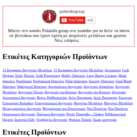
Μπείτε στο κανάλι Polatidis group στο youtube για να δείτε τα πάντα
σε βιντεάκια που έχουν σχέση με ανιχνευτές μετάλλων και χρυσού.
Νέες ειδήσεις...
Ετικέτες Κατηγοριών Προϊόντων
15 Κορυφαίοι Ανιχνευτές Μετάλλων
15 Κορυφαίοι Ανιχνευτές Μετάλλων
Accessories
Coils
Digging Tools
Dowser
Gold Prospecting
Hobby Detectors
Long Range Locators
Metal
detectors
Pendulums
Professional Detectors
Pulse Induction
Security Detectors
Used Metal
Detectors
Waterproof Detectors
Αμερικάνικοι Ανιχνευτές
Ανιχνευτές Ασφαλείας
Ανιχνευτές
Μετάλλων
Ανιχνευτές Χόμπυ
Ανιχνευτές του Κόσμου
Ανιχνευτές του Κόσμου
Αξεσουάρ
Αποστατικοί Ανιχνευτές
Βέργες Ραβδοσκοπίας
Δείτε Προσφορές
Δείτε Προσφορές
Εκκρεμές
Εντοπισμός Καλωδίων
Επαγγελματικοί Ανιχνευτές
Μαγνήτες Μετάλλων
Μαγνήτες Μετάλλων
Μεταχειρισμένοι Ανιχνευτές
Μηχανήματα που Προτείνουμε
Νέα Προϊόντα
Νέα Προϊόντα
Οικονομικοί Ανιχνευτές
Παλμικοί Ανιχνευτές
Πηνία
Πυραμίδες - Chakra
Ραβδοσκοπικά
Όργανα
Σκαπτικά Είδη
Υποβρύχιοι Ανιχνευτές
Φυσικός Χρυσός
Χωρίς κατηγορία
Ετικέτες Προϊόντων