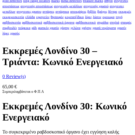
gold detectors
long range locators
marks
metal detectors
treasure marks
αθήνα
ανιχνευτές
αποστάσεως
ανιχνευτής αποστάσεως
ανιχνευτής μετάλλων
ανιχνευτής χρυσού
ανιχνευτες
μεταλλων
ανιχνευτες χρυσου
αντάρτες
αντάρτικα
αποκρύψεις
βιβλίο
βράχος
δέντρο
εκκρεμές
εκκρεμοσκοπία
ελλάδα
ερμηνείες
θησαυρός
κομιτατζίδικα
λίρες
λύσεις
ομοιωμα
πηγή
ραβδοσκοπία
ραβδοσκοπικά
ραβδοσκοπικά όργανα
ραβδοσκοπικό
σημάδια
σπηλιά
σταυρός
συμβουλές
τούρκικα
φίδι
φυσικός χρυσός
χάρτης
χελώνα
χρήσης
χρυσά νομίσματα
χρυσές
λίρες
χρυσός
Εκκρεμές Λονδίνο 30 –
Τριάντα: Κωνικό Ενεργειακό
0
Review(s)
65,00
€
Συμπεριλαμβάνεται ο Φ.Π.Α
Εκκρεμές Λονδίνο 30: Κωνικό
Ενεργειακό
Το συγκεκριμένο ραβδοσκοπικό όργανο έχει εγγύηση καλής