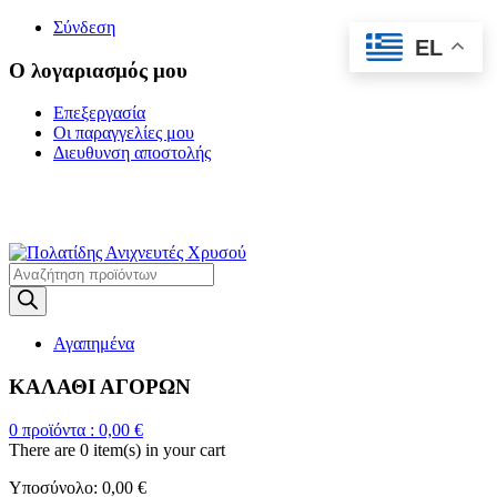
Σύνδεση
EL
Ο λογαριασμός μου
Επεξεργασία
Οι παραγγελίες μου
Διευθυνση αποστολής
Η ΜΕΓΑΛΥΤΕΡΗ
ΓΚΑΜΑ ΑΝΙΧΝΕΥΤΩΝ ΜΕΤΑΛΛΩΝ
Products
search
Αγαπημένα
ΚΑΛΑΘΙ ΑΓΟΡΩΝ
0
προϊόντα :
0,00
€
There are
0 item(s)
in your cart
Υποσύνολο:
0,00
€