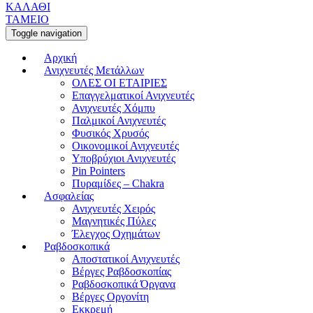
ΚΑΛΑΘΙ
ΤΑΜΕΙΟ
Toggle navigation
Αρχική
Ανιχνευτές Μετάλλων
ΟΛΕΣ ΟΙ ΕΤΑΙΡΙΕΣ
Επαγγελματικοί Ανιχνευτές
Ανιχνευτές Χόμπυ
Παλμικοί Ανιχνευτές
Φυσικός Χρυσός
Οικονομικοί Ανιχνευτές
Υποβρύχιοι Ανιχνευτές
Pin Pointers
Πυραμίδες – Chakra
Ασφαλείας
Ανιχνευτές Χειρός
Μαγνητικές Πύλες
Έλεγχος Οχημάτων
Ραβδοσκοπικά
Αποστατικοί Ανιχνευτές
Βέργες Ραβδοσκοπίας
Ραβδοσκοπικά Όργανα
Βέργες Οργονίτη
Εκκρεμή