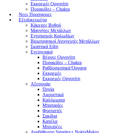
Εκκρεμές Οργονίτη
Πυραμίδες – Chakra
Νεες Προσφορες
Εξειδικευμένα
Κάμερες Βυθού
Μαγνήτες Μετάλλων
Εντοπισμός Καλωδίων
Βιομηχανικοί Ανιχνευτές Μετάλλων
Σκαπτικά Είδη
Ενεργειακά
Βέργες Οργονίτη
Πυραμίδες – Chakra
Ραβδοσκοπικά Όργανα
Εκκρεμές
Εκκρεμές Οργονίτη
Αξεσουάρ
Πηνία
Ακουστικά
Καλύμματα
Μπαταρίες
Φορτιστές
Σακίδια
Καπέλα
Μπλούζες
Αναβάθμιση Simplex+ NoktaMakro