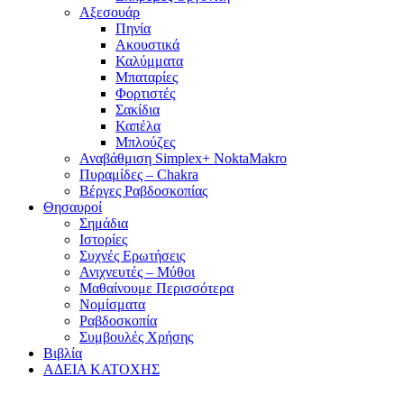
Αξεσουάρ
Πηνία
Ακουστικά
Καλύμματα
Μπαταρίες
Φορτιστές
Σακίδια
Καπέλα
Μπλούζες
Αναβάθμιση Simplex+ NoktaMakro
Πυραμίδες – Chakra
Βέργες Ραβδοσκοπίας
Θησαυροί
Σημάδια
Ιστορίες
Συχνές Ερωτήσεις
Ανιχνευτές – Μύθοι
Μαθαίνουμε Περισσότερα
Νομίσματα
Ραβδοσκοπία
Συμβουλές Χρήσης
Βιβλία
ΑΔΕΙΑ ΚΑΤΟΧΗΣ