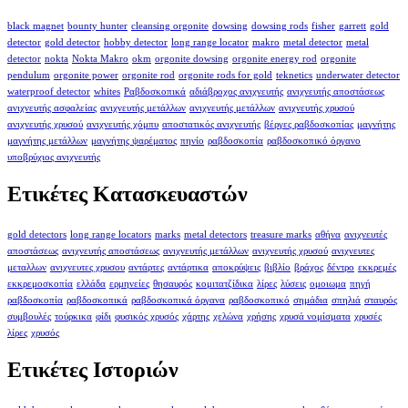
black magnet
bounty hunter
cleansing orgonite
dowsing
dowsing rods
fisher
garrett
gold
detector
gold detector
hobby detector
long range locator
makro
metal detector
metal
detector
nokta
Nokta Makro
okm
orgonite dowsing
orgonite energy rod
orgonite
pendulum
orgonite power
orgonite rod
orgonite rods for gold
teknetics
underwater detector
waterproof detector
whites
Ραβδοσκοπικά
αδιάβροχος ανιχνευτής
ανιχνευτής αποστάσεως
ανιχνευτής ασφαλείας
ανιχνευτής μετάλλων
ανιχνευτής μετάλλων
ανιχνευτής χρυσού
ανιχνευτής χρυσού
ανιχνευτής χόμπυ
αποστατικός ανιχνευτής
βέργες ραβδοσκοπίας
μαγνήτης
μαγνήτης μετάλλων
μαγνήτης ψαρέματος
πηνίο
ραβδοσκοπία
ραβδοσκοπικό όργανο
υποβρύχιος ανιχνευτής
Ετικέτες Κατασκευαστών
gold detectors
long range locators
marks
metal detectors
treasure marks
αθήνα
ανιχνευτές
αποστάσεως
ανιχνευτής αποστάσεως
ανιχνευτής μετάλλων
ανιχνευτής χρυσού
ανιχνευτες
μεταλλων
ανιχνευτες χρυσου
αντάρτες
αντάρτικα
αποκρύψεις
βιβλίο
βράχος
δέντρο
εκκρεμές
εκκρεμοσκοπία
ελλάδα
ερμηνείες
θησαυρός
κομιτατζίδικα
λίρες
λύσεις
ομοιωμα
πηγή
ραβδοσκοπία
ραβδοσκοπικά
ραβδοσκοπικά όργανα
ραβδοσκοπικό
σημάδια
σπηλιά
σταυρός
συμβουλές
τούρκικα
φίδι
φυσικός χρυσός
χάρτης
χελώνα
χρήσης
χρυσά νομίσματα
χρυσές
λίρες
χρυσός
Ετικέτες Ιστοριών