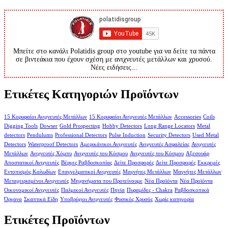
Μπείτε στο κανάλι Polatidis group στο youtube για να δείτε τα πάντα
σε βιντεάκια που έχουν σχέση με ανιχνευτές μετάλλων και χρυσού.
Νέες ειδήσεις...
Ετικέτες Κατηγοριών Προϊόντων
15 Κορυφαίοι Ανιχνευτές Μετάλλων
15 Κορυφαίοι Ανιχνευτές Μετάλλων
Accessories
Coils
Digging Tools
Dowser
Gold Prospecting
Hobby Detectors
Long Range Locators
Metal
detectors
Pendulums
Professional Detectors
Pulse Induction
Security Detectors
Used Metal
Detectors
Waterproof Detectors
Αμερικάνικοι Ανιχνευτές
Ανιχνευτές Ασφαλείας
Ανιχνευτές
Μετάλλων
Ανιχνευτές Χόμπυ
Ανιχνευτές του Κόσμου
Ανιχνευτές του Κόσμου
Αξεσουάρ
Αποστατικοί Ανιχνευτές
Βέργες Ραβδοσκοπίας
Δείτε Προσφορές
Δείτε Προσφορές
Εκκρεμές
Εντοπισμός Καλωδίων
Επαγγελματικοί Ανιχνευτές
Μαγνήτες Μετάλλων
Μαγνήτες Μετάλλων
Μεταχειρισμένοι Ανιχνευτές
Μηχανήματα που Προτείνουμε
Νέα Προϊόντα
Νέα Προϊόντα
Οικονομικοί Ανιχνευτές
Παλμικοί Ανιχνευτές
Πηνία
Πυραμίδες - Chakra
Ραβδοσκοπικά
Όργανα
Σκαπτικά Είδη
Υποβρύχιοι Ανιχνευτές
Φυσικός Χρυσός
Χωρίς κατηγορία
Ετικέτες Προϊόντων