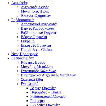
Ασφαλείας
Ανιχνευτές Χειρός
Μαγνητικές Πύλες
Έλεγχος Οχημάτων
Ραβδοσκοπικά
Αποστατικοί Ανιχνευτές
Βέργες Ραβδοσκοπίας
Ραβδοσκοπικά Όργανα
Βέργες Οργονίτη
Εκκρεμή
Εκκρεμές Οργονίτη
Πυραμίδες – Chakra
Νεες Προσφορες
Εξειδικευμένα
Κάμερες Βυθού
Μαγνήτες Μετάλλων
Εντοπισμός Καλωδίων
Βιομηχανικοί Ανιχνευτές Μετάλλων
Σκαπτικά Είδη
Ενεργειακά
Βέργες Οργονίτη
Πυραμίδες – Chakra
Ραβδοσκοπικά Όργανα
Εκκρεμές
Εκκρεμές Οργονίτη