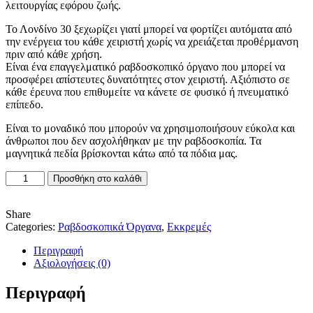
λειτουργίας εφόρου ζωής.
Το Λονδίνο 30 ξεχωρίζει γιατί μπορεί να φορτίζει αυτόματα από
την ενέργεια του κάθε χειριστή χωρίς να χρειάζεται προθέρμανση
πριν από κάθε χρήση.
Είναι ένα επαγγελματικό ραβδοσκοπικό όργανο που μπορεί να
προσφέρει απίστευτες δυνατότητες στον χειριστή. Αξιόπιστο σε
κάθε έρευνα που επιθυμείτε να κάνετε σε φυσικό ή πνευματικό
επίπεδο.
Είναι το μοναδικό που μπορούν να χρησιμοποιήσουν εύκολα και
άνθρωποι που δεν ασχολήθηκαν με την ραβδοσκοπία. Τα
μαγνητικά πεδία βρίσκονται κάτω από τα πόδια μας.
Εκκρεμές
Προσθήκη στο καλάθι
Λονδίνο
30
-
Share
Τριάντα:
Categories:
Ραβδοσκοπικά Όργανα
,
Εκκρεμές
Κωνικό
Περιγραφή
Ενεργειακό
Αξιολογήσεις (0)
ποσότητα
Περιγραφή