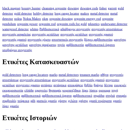
black magnet
bounty hunter
cleansing orgonite
dowsing
dowsing rods
fisher
garrett
gold
detector
gold detector
hobby detector
long range locator
makro
metal detector
metal
detector
nokta
Nokta Makro
okm
orgonite dowsing
orgonite energy rod
orgonite
pendulum
orgonite power
orgonite rod
orgonite rods for gold
teknetics
underwater detector
waterproof detector
whites
Ραβδοσκοπικά
αδιάβροχος ανιχνευτής
ανιχνευτής αποστάσεως
ανιχνευτής ασφαλείας
ανιχνευτής μετάλλων
ανιχνευτής μετάλλων
ανιχνευτής χρυσού
ανιχνευτής χρυσού
ανιχνευτής χόμπυ
αποστατικός ανιχνευτής
βέργες ραβδοσκοπίας
μαγνήτης
μαγνήτης μετάλλων
μαγνήτης ψαρέματος
πηνίο
ραβδοσκοπία
ραβδοσκοπικό όργανο
υποβρύχιος ανιχνευτής
Ετικέτες Κατασκευαστών
gold detectors
long range locators
marks
metal detectors
treasure marks
αθήνα
ανιχνευτές
αποστάσεως
ανιχνευτής αποστάσεως
ανιχνευτής μετάλλων
ανιχνευτής χρυσού
ανιχνευτες
μεταλλων
ανιχνευτες χρυσου
αντάρτες
αντάρτικα
αποκρύψεις
βιβλίο
βράχος
δέντρο
εκκρεμές
εκκρεμοσκοπία
ελλάδα
ερμηνείες
θησαυρός
κομιτατζίδικα
λίρες
λύσεις
ομοιωμα
πηγή
ραβδοσκοπία
ραβδοσκοπικά
ραβδοσκοπικά όργανα
ραβδοσκοπικό
σημάδια
σπηλιά
σταυρός
συμβουλές
τούρκικα
φίδι
φυσικός χρυσός
χάρτης
χελώνα
χρήσης
χρυσά νομίσματα
χρυσές
λίρες
χρυσός
Ετικέτες Ιστοριών