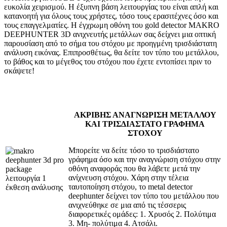
ευκολία χειρισμού. Η έξυπνη βάση λειτουργίας του είναι απλή και
κατανοητή για όλους τους χρήστες, τόσο τους ερασιτέχνες όσο και
τους επαγγελματίες. Η έγχρωμη οθόνη του gold detector MAKRO
DEEPHUNTER 3D ανιχνευτής μετάλλων σας δείχνει μια οπτική
παρουσίαση από το σήμα του στόχου με προηγμένη τρισδιάστατη
ανάλυση εικόνας. Επιπροσθέτως, θα δείτε τον τύπο του μετάλλου,
το βάθος και το μέγεθος του στόχου που έχετε εντοπίσει πριν το
σκάψετε!
ΑΚΡΙΒΗΣ ΑΝΑΓΝΩΡΙΣΗ ΜΕΤΑΛΛΟΥ
ΚΑΙ ΤΡΙΣΔΙΑΣΤΑΤΟ ΓΡΑΦΗΜΑ
ΣΤΟΧΟΥ
Μπορείτε να δείτε τόσο το τρισδιάστατο
γράφημα όσο και την αναγνώριση στόχου στην
οθόνη αναφοράς που θα λάβετε μετά την
ανίχνευση στόχου. Χάρη στην τέλεια
ταυτοποίηση στόχου, το metal detector
deephunter δείχνει τον τύπο του μετάλλου που
ανιχνεύθηκε σε μια από τις τέσσερις
διαφορετικές ομάδες: 1. Χρυσός 2. Πολύτιμα
3. Μη- πολύτιμα 4. Ατσάλι.