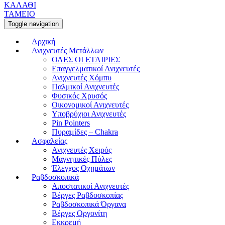
ΚΑΛΑΘΙ
ΤΑΜΕΙΟ
Toggle navigation
Αρχική
Ανιχνευτές Μετάλλων
ΟΛΕΣ ΟΙ ΕΤΑΙΡΙΕΣ
Επαγγελματικοί Ανιχνευτές
Ανιχνευτές Χόμπυ
Παλμικοί Ανιχνευτές
Φυσικός Χρυσός
Οικονομικοί Ανιχνευτές
Υποβρύχιοι Ανιχνευτές
Pin Pointers
Πυραμίδες – Chakra
Ασφαλείας
Ανιχνευτές Χειρός
Μαγνητικές Πύλες
Έλεγχος Οχημάτων
Ραβδοσκοπικά
Αποστατικοί Ανιχνευτές
Βέργες Ραβδοσκοπίας
Ραβδοσκοπικά Όργανα
Βέργες Οργονίτη
Εκκρεμή