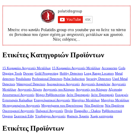
Μπείτε στο κανάλι Polatidis group στο youtube για να δείτε τα πάντα
σε βιντεάκια που έχουν σχέση με ανιχνευτές μετάλλων και χρυσού.
Νέες ειδήσεις...
Ετικέτες Κατηγοριών Προϊόντων
15 Κορυφαίοι Ανιχνευτές Μετάλλων
15 Κορυφαίοι Ανιχνευτές Μετάλλων
Accessories
Coils
Digging Tools
Dowser
Gold Prospecting
Hobby Detectors
Long Range Locators
Metal
detectors
Pendulums
Professional Detectors
Pulse Induction
Security Detectors
Used Metal
Detectors
Waterproof Detectors
Αμερικάνικοι Ανιχνευτές
Ανιχνευτές Ασφαλείας
Ανιχνευτές
Μετάλλων
Ανιχνευτές Χόμπυ
Ανιχνευτές του Κόσμου
Ανιχνευτές του Κόσμου
Αξεσουάρ
Αποστατικοί Ανιχνευτές
Βέργες Ραβδοσκοπίας
Δείτε Προσφορές
Δείτε Προσφορές
Εκκρεμές
Εντοπισμός Καλωδίων
Επαγγελματικοί Ανιχνευτές
Μαγνήτες Μετάλλων
Μαγνήτες Μετάλλων
Μεταχειρισμένοι Ανιχνευτές
Μηχανήματα που Προτείνουμε
Νέα Προϊόντα
Νέα Προϊόντα
Οικονομικοί Ανιχνευτές
Παλμικοί Ανιχνευτές
Πηνία
Πυραμίδες - Chakra
Ραβδοσκοπικά
Όργανα
Σκαπτικά Είδη
Υποβρύχιοι Ανιχνευτές
Φυσικός Χρυσός
Χωρίς κατηγορία
Ετικέτες Προϊόντων