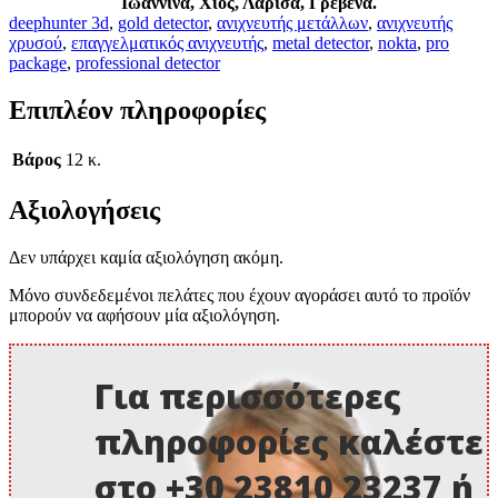
Ιωάννινα, Χίος, Λάρισα, Γρεβενά.
deephunter 3d
,
gold detector
,
ανιχνευτής μετάλλων
,
ανιχνευτής
χρυσού
,
επαγγελματικός ανιχνευτής
,
metal detector
,
nokta
,
pro
package
,
professional detector
Επιπλέον πληροφορίες
Βάρος
12 κ.
Αξιολογήσεις
Δεν υπάρχει καμία αξιολόγηση ακόμη.
Μόνο συνδεδεμένοι πελάτες που έχουν αγοράσει αυτό το προϊόν
μπορούν να αφήσουν μία αξιολόγηση.
Για περισσότερες
πληροφορίες καλέστε
στο +30 23810 23237 ή