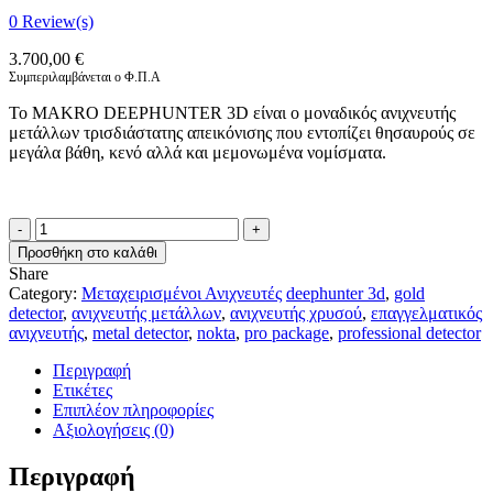
0
Review(s)
3.700,00
€
Συμπεριλαμβάνεται ο Φ.Π.Α
Το MAKRO DEEPHUNTER 3D είναι ο μοναδικός ανιχνευτής
μετάλλων τρισδιάστατης απεικόνισης που εντοπίζει θησαυρούς σε
μεγάλα βάθη, κενό αλλά και μεμονωμένα νομίσματα.
MAKRO
DEEPHUNTER
Προσθήκη στο καλάθι
3D
Share
PRO
Category:
Μεταχειρισμένοι Ανιχνευτές
deephunter 3d
,
gold
ΜΕΤΑΧΕΙΡΙΣΜΕΝΟΣ
detector
,
ανιχνευτής μετάλλων
,
ανιχνευτής χρυσού
,
επαγγελματικός
ΑΝΙΧΝΕΥΤΗΣ
ανιχνευτής
,
metal detector
,
nokta
,
pro package
,
professional detector
ΜΕΤΑΛΛΩΝ
ποσότητα
Περιγραφή
Ετικέτες
Επιπλέον πληροφορίες
Αξιολογήσεις (0)
Περιγραφή