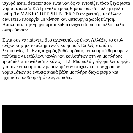
ισχυρό metal detector που είναι ικανός να εντοπίζει τόσο ξεχωριστά
νομίσματα όσο ΚΑΙ μεγαλύτερους θησαυρούς σε πολύ μεγάλα
βάθη. Το MAKRO DEEPHUNTER 3D ανιχνευτής μετάλλων
διαθέτει λειτουργία με κίνηση και λειτουργία χωρίς κίνηση.
Απολαύστε την γρήγορη και βαθιά ανίχνευση που οι άλλοι απλά
ονειρεύονταν.
Είναι σαν να παίρνετε δυο ανιχνευτές σε έναν. Αλλάξτε το στυλ
ανίχνευσης με το πάτημα ενός κουμπιού. Επιλέξτε από τις
λειτουργίες: 1. Ένας ισχυρός βαθύς τρόπος εντοπισμού θησαυρών
πολύτιμων μετάλλων, κενών και κοιλοτήτων στη γη με πλήρης
τρισδιάστατη ανάλυση εικόνας. Ή 2. Μια πολύ γρήγορη λειτουργία
για τον εντοπισμό των μεμονωμένων στόχων και των χρυσών
νομισμάτων σε εντυπωσιακά βάθη με πλήρη διαχωρισμό και
ηχητικό προσδιορισμό αναγνώρισης.