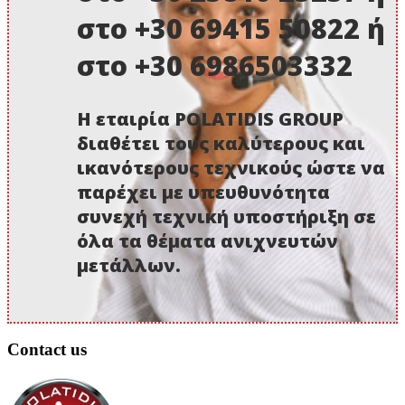
στο +30 69415 50822 ή
στο +30 6986503332
Η εταιρία POLATIDIS GROUP
διαθέτει τους καλύτερους και
ικανότερους τεχνικούς ώστε να
παρέχει με υπευθυνότητα
συνεχή τεχνική υποστήριξη σε
όλα τα θέματα ανιχνευτών
μετάλλων.
Contact us