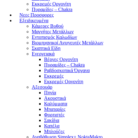
Εκκρεμές Οργονίτη
Πυραμίδες – Chakra
Νεες Προσφορες
Εξειδικευμένα
Κάμερες Βυθού
Μαγνήτες Μετάλλων
Εντοπισμός Καλωδίων
Βιομηχανικοί Ανιχνευτές Μετάλλων
Σκαπτικά Είδη
Ενεργειακά
Βέργες Οργονίτη
Πυραμίδες – Chakra
Ραβδοσκοπικά Όργανα
Εκκρεμές
Εκκρεμές Οργονίτη
Αξεσουάρ
Πηνία
Ακουστικά
Καλύμματα
Μπαταρίες
Φορτιστές
Σακίδια
Καπέλα
Μπλούζες
Αναβάθμιση Simplex+ NoktaMakro