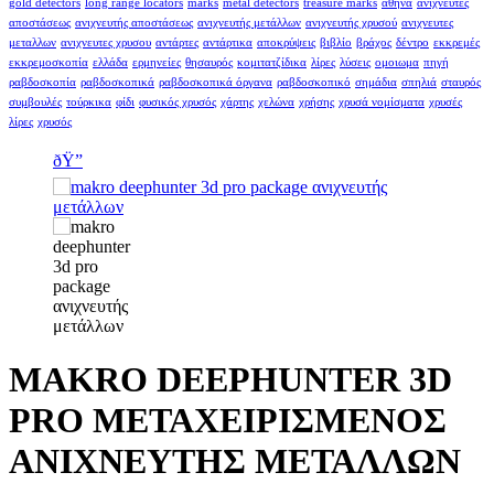
gold detectors
long range locators
marks
metal detectors
treasure marks
αθήνα
ανιχνευτές
αποστάσεως
ανιχνευτής αποστάσεως
ανιχνευτής μετάλλων
ανιχνευτής χρυσού
ανιχνευτες
μεταλλων
ανιχνευτες χρυσου
αντάρτες
αντάρτικα
αποκρύψεις
βιβλίο
βράχος
δέντρο
εκκρεμές
εκκρεμοσκοπία
ελλάδα
ερμηνείες
θησαυρός
κομιτατζίδικα
λίρες
λύσεις
ομοιωμα
πηγή
ραβδοσκοπία
ραβδοσκοπικά
ραβδοσκοπικά όργανα
ραβδοσκοπικό
σημάδια
σπηλιά
σταυρός
συμβουλές
τούρκικα
φίδι
φυσικός χρυσός
χάρτης
χελώνα
χρήσης
χρυσά νομίσματα
χρυσές
λίρες
χρυσός
ðŸ”
MAKRO DEEPHUNTER 3D
PRO ΜΕΤΑΧΕΙΡΙΣΜΕΝΟΣ
ΑΝΙΧΝΕΥΤΗΣ ΜΕΤΑΛΛΩΝ