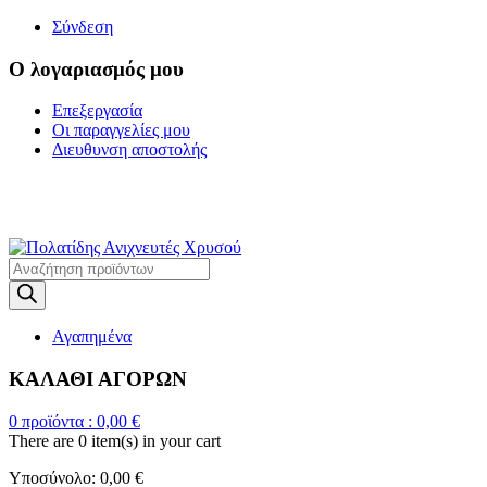
Σύνδεση
Ο λογαριασμός μου
Επεξεργασία
Οι παραγγελίες μου
Διευθυνση αποστολής
Η ΜΕΓΑΛΥΤΕΡΗ
ΓΚΑΜΑ ΑΝΙΧΝΕΥΤΩΝ ΜΕΤΑΛΛΩΝ
Products
search
Αγαπημένα
ΚΑΛΑΘΙ ΑΓΟΡΩΝ
0
προϊόντα :
0,00
€
There are
0 item(s)
in your cart
Υποσύνολο:
0,00
€