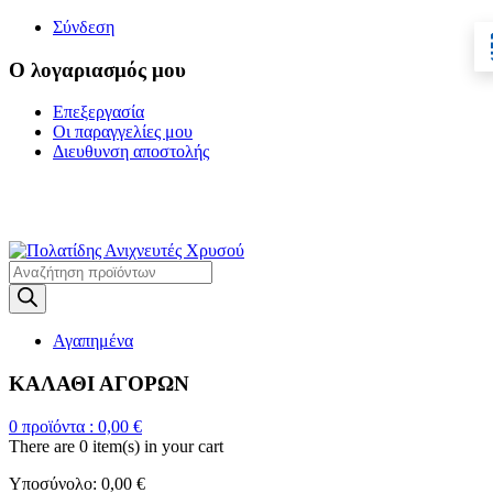
Σύνδεση
Ο λογαριασμός μου
Επεξεργασία
Οι παραγγελίες μου
Διευθυνση αποστολής
Η ΜΕΓΑΛΥΤΕΡΗ
ΓΚΑΜΑ ΑΝΙΧΝΕΥΤΩΝ ΜΕΤΑΛΛΩΝ
Products
search
Αγαπημένα
ΚΑΛΑΘΙ ΑΓΟΡΩΝ
0
προϊόντα :
0,00
€
There are
0 item(s)
in your cart
Υποσύνολο:
0,00
€