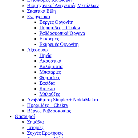
Βιομηχανικοί Ανιχνευτές Μετάλλων
Σκαπτικά Είδη
Ενεργειακά
Βέργες Οργονίτη
Πυραμίδες – Chakra
Ραβδοσκοπικά Όργανα
Εκκρεμές
Εκκρεμές Οργονίτη
Αξεσουάρ
Πηνία
Ακουστικά
Καλύμματα
Μπαταρίες
Φορτιστές
Σακίδια
Καπέλα
Μπλούζες
Αναβάθμιση Simplex+ NoktaMakro
Πυραμίδες – Chakra
Βέργες Ραβδοσκοπίας
Θησαυροί
Σημάδια
Ιστορίες
Συχνές Ερωτήσεις