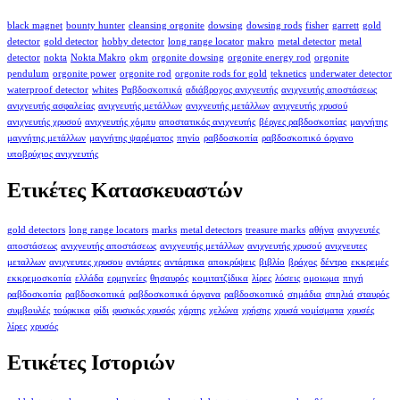
black magnet
bounty hunter
cleansing orgonite
dowsing
dowsing rods
fisher
garrett
gold
detector
gold detector
hobby detector
long range locator
makro
metal detector
metal
detector
nokta
Nokta Makro
okm
orgonite dowsing
orgonite energy rod
orgonite
pendulum
orgonite power
orgonite rod
orgonite rods for gold
teknetics
underwater detector
waterproof detector
whites
Ραβδοσκοπικά
αδιάβροχος ανιχνευτής
ανιχνευτής αποστάσεως
ανιχνευτής ασφαλείας
ανιχνευτής μετάλλων
ανιχνευτής μετάλλων
ανιχνευτής χρυσού
ανιχνευτής χρυσού
ανιχνευτής χόμπυ
αποστατικός ανιχνευτής
βέργες ραβδοσκοπίας
μαγνήτης
μαγνήτης μετάλλων
μαγνήτης ψαρέματος
πηνίο
ραβδοσκοπία
ραβδοσκοπικό όργανο
υποβρύχιος ανιχνευτής
Ετικέτες Κατασκευαστών
gold detectors
long range locators
marks
metal detectors
treasure marks
αθήνα
ανιχνευτές
αποστάσεως
ανιχνευτής αποστάσεως
ανιχνευτής μετάλλων
ανιχνευτής χρυσού
ανιχνευτες
μεταλλων
ανιχνευτες χρυσου
αντάρτες
αντάρτικα
αποκρύψεις
βιβλίο
βράχος
δέντρο
εκκρεμές
εκκρεμοσκοπία
ελλάδα
ερμηνείες
θησαυρός
κομιτατζίδικα
λίρες
λύσεις
ομοιωμα
πηγή
ραβδοσκοπία
ραβδοσκοπικά
ραβδοσκοπικά όργανα
ραβδοσκοπικό
σημάδια
σπηλιά
σταυρός
συμβουλές
τούρκικα
φίδι
φυσικός χρυσός
χάρτης
χελώνα
χρήσης
χρυσά νομίσματα
χρυσές
λίρες
χρυσός
Ετικέτες Ιστοριών