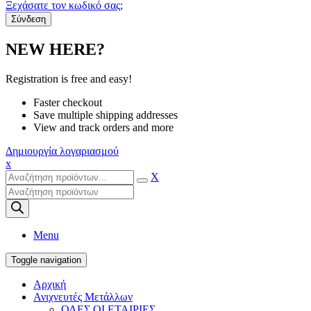
Ξεχάσατε τον κωδικό σας;
NEW HERE?
Registration is free and easy!
Faster checkout
Save multiple shipping addresses
View and track orders and more
Δημιουργία λογαριασμού
x
X
Products
search
Menu
Toggle navigation
Αρχική
Ανιχνευτές Μετάλλων
ΟΛΕΣ ΟΙ ΕΤΑΙΡΙΕΣ