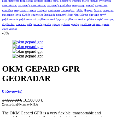
gold detectors
long range locators
marks
metal detectors
treasure marks
αθήνα
ανιχνευτές
αποστάσεως
ανιχνευτής αποστάσεως
ανιχνευτής μετάλλων
ανιχνευτής χρυσού
ανιχνευτες
μεταλλων
ανιχνευτες χρυσου
αντάρτες
αντάρτικα
αποκρύψεις
βιβλίο
βράχος
δέντρο
εκκρεμές
εκκρεμοσκοπία
ελλάδα
ερμηνείες
θησαυρός
κομιτατζίδικα
λίρες
λύσεις
ομοιωμα
πηγή
ραβδοσκοπία
ραβδοσκοπικά
ραβδοσκοπικά όργανα
ραβδοσκοπικό
σημάδια
σπηλιά
σταυρός
συμβουλές
τούρκικα
φίδι
φυσικός χρυσός
χάρτης
χελώνα
χρήσης
χρυσά νομίσματα
χρυσές
λίρες
χρυσός
-8%
OKM GEPARD GPR
GEORADAR
0
Review(s)
Original
Η
17.900,00
€
16.500,00
€
price
τρέχουσα
Συμπεριλαμβάνεται ο Φ.Π.Α
was:
τιμή
The OKM Gepard GPR is a very flexible, transportable and
17.900,00 €.
είναι: