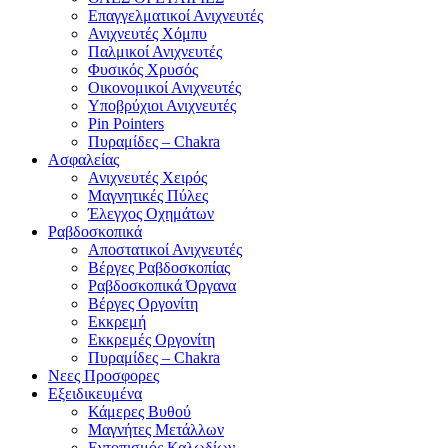
Επαγγελματικοί Ανιχνευτές
Ανιχνευτές Χόμπυ
Παλμικοί Ανιχνευτές
Φυσικός Χρυσός
Οικονομικοί Ανιχνευτές
Υποβρύχιοι Ανιχνευτές
Pin Pointers
Πυραμίδες – Chakra
Ασφαλείας
Ανιχνευτές Χειρός
Μαγνητικές Πύλες
Έλεγχος Οχημάτων
Ραβδοσκοπικά
Αποστατικοί Ανιχνευτές
Βέργες Ραβδοσκοπίας
Ραβδοσκοπικά Όργανα
Βέργες Οργονίτη
Εκκρεμή
Εκκρεμές Οργονίτη
Πυραμίδες – Chakra
Νεες Προσφορες
Εξειδικευμένα
Κάμερες Βυθού
Μαγνήτες Μετάλλων
Εντοπισμός Καλωδίων