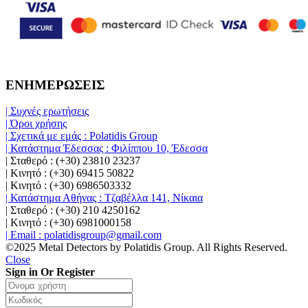
ΕΝΗΜΕΡΩΣΕΙΣ
| Συχνές ερωτήσεις
| Όροι χρήσης
| Σχετικά με εμάς : Polatidis Group
| Κατάστημα Έδεσσας : Φιλίππου 10, Έδεσσα
| Σταθερό : (+30) 23810 23237
| Κινητό : (+30) 69415 50822
| Κινητό : (+30) 6986503332
| Κατάστημα Αθήνας : Τζαβέλλα 141, Νίκαια
| Σταθερό : (+30) 210 4250162
| Κινητό : (+30) 6981000158
| Email : polatidisgroup@gmail.com
©2025 Metal Detectors by Polatidis Group. All Rights Reserved.
Close
Sign in Or Register