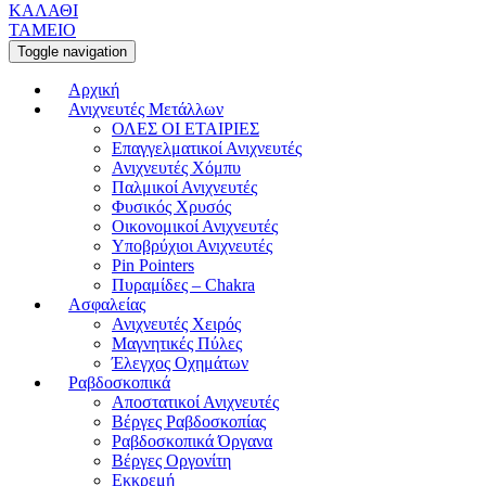
ΚΑΛΑΘΙ
ΤΑΜΕΙΟ
Toggle navigation
Αρχική
Ανιχνευτές Μετάλλων
ΟΛΕΣ ΟΙ ΕΤΑΙΡΙΕΣ
Επαγγελματικοί Ανιχνευτές
Ανιχνευτές Χόμπυ
Παλμικοί Ανιχνευτές
Φυσικός Χρυσός
Οικονομικοί Ανιχνευτές
Υποβρύχιοι Ανιχνευτές
Pin Pointers
Πυραμίδες – Chakra
Ασφαλείας
Ανιχνευτές Χειρός
Μαγνητικές Πύλες
Έλεγχος Οχημάτων
Ραβδοσκοπικά
Αποστατικοί Ανιχνευτές
Βέργες Ραβδοσκοπίας
Ραβδοσκοπικά Όργανα
Βέργες Οργονίτη
Εκκρεμή