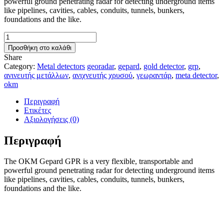
powerful ground penetrating radar for detecting underground items
16.500,00 €.
like pipelines, cavities, cables, conduits, tunnels, bunkers,
foundations and the like.
OKM
GEPARD
Προσθήκη στο καλάθι
GPR
Share
GEORADAR
Category:
Metal detectors
georadar
,
gepard
,
gold detector
,
grp
,
ποσότητα
ανινευτής μετάλλων
,
ανιχνευτής χρυσού
,
γεωραντάρ
,
meta detector
,
okm
Περιγραφή
Ετικέτες
Αξιολογήσεις (0)
Περιγραφή
The OKM Gepard GPR is a very flexible, transportable and
powerful ground penetrating radar for detecting underground items
like pipelines, cavities, cables, conduits, tunnels, bunkers,
foundations and the like.