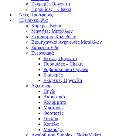
Εκκρεμές Οργονίτη
Πυραμίδες – Chakra
Νεες Προσφορες
Εξειδικευμένα
Κάμερες Βυθού
Μαγνήτες Μετάλλων
Εντοπισμός Καλωδίων
Βιομηχανικοί Ανιχνευτές Μετάλλων
Σκαπτικά Είδη
Ενεργειακά
Βέργες Οργονίτη
Πυραμίδες – Chakra
Ραβδοσκοπικά Όργανα
Εκκρεμές
Εκκρεμές Οργονίτη
Αξεσουάρ
Πηνία
Ακουστικά
Καλύμματα
Μπαταρίες
Φορτιστές
Σακίδια
Καπέλα
Μπλούζες
Αναβάθμιση Simplex+ NoktaMakro