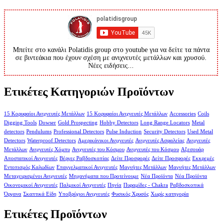
Μπείτε στο κανάλι Polatidis group στο youtube για να δείτε τα πάντα
σε βιντεάκια που έχουν σχέση με ανιχνευτές μετάλλων και χρυσού.
Νέες ειδήσεις...
Ετικέτες Κατηγοριών Προϊόντων
15 Κορυφαίοι Ανιχνευτές Μετάλλων
15 Κορυφαίοι Ανιχνευτές Μετάλλων
Accessories
Coils
Digging Tools
Dowser
Gold Prospecting
Hobby Detectors
Long Range Locators
Metal
detectors
Pendulums
Professional Detectors
Pulse Induction
Security Detectors
Used Metal
Detectors
Waterproof Detectors
Αμερικάνικοι Ανιχνευτές
Ανιχνευτές Ασφαλείας
Ανιχνευτές
Μετάλλων
Ανιχνευτές Χόμπυ
Ανιχνευτές του Κόσμου
Ανιχνευτές του Κόσμου
Αξεσουάρ
Αποστατικοί Ανιχνευτές
Βέργες Ραβδοσκοπίας
Δείτε Προσφορές
Δείτε Προσφορές
Εκκρεμές
Εντοπισμός Καλωδίων
Επαγγελματικοί Ανιχνευτές
Μαγνήτες Μετάλλων
Μαγνήτες Μετάλλων
Μεταχειρισμένοι Ανιχνευτές
Μηχανήματα που Προτείνουμε
Νέα Προϊόντα
Νέα Προϊόντα
Οικονομικοί Ανιχνευτές
Παλμικοί Ανιχνευτές
Πηνία
Πυραμίδες - Chakra
Ραβδοσκοπικά
Όργανα
Σκαπτικά Είδη
Υποβρύχιοι Ανιχνευτές
Φυσικός Χρυσός
Χωρίς κατηγορία
Ετικέτες Προϊόντων