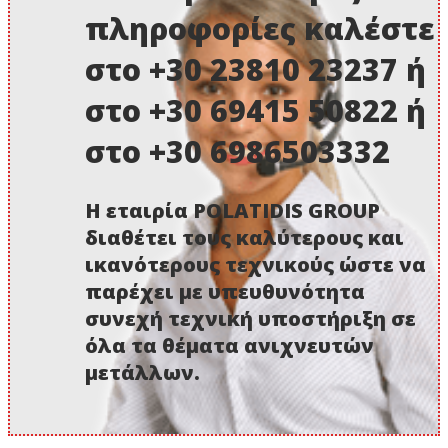
πληροφορίες καλέστε
στο +30 23810 23237 ή
στο +30 69415 50822 ή
στο +30 6986503332
Η εταιρία POLATIDIS GROUP
διαθέτει τους καλύτερους και
ικανότερους τεχνικούς ώστε να
παρέχει με υπευθυνότητα
συνεχή τεχνική υποστήριξη σε
όλα τα θέματα ανιχνευτών
μετάλλων.