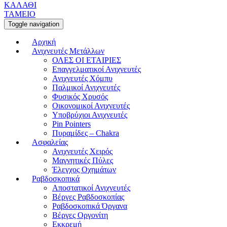
ΚΑΛΑΘΙ
ΤΑΜΕΙΟ
Toggle navigation
Αρχική
Ανιχνευτές Μετάλλων
ΟΛΕΣ ΟΙ ΕΤΑΙΡΙΕΣ
Επαγγελματικοί Ανιχνευτές
Ανιχνευτές Χόμπυ
Παλμικοί Ανιχνευτές
Φυσικός Χρυσός
Οικονομικοί Ανιχνευτές
Υποβρύχιοι Ανιχνευτές
Pin Pointers
Πυραμίδες – Chakra
Ασφαλείας
Ανιχνευτές Χειρός
Μαγνητικές Πύλες
Έλεγχος Οχημάτων
Ραβδοσκοπικά
Αποστατικοί Ανιχνευτές
Βέργες Ραβδοσκοπίας
Ραβδοσκοπικά Όργανα
Βέργες Οργονίτη
Εκκρεμή