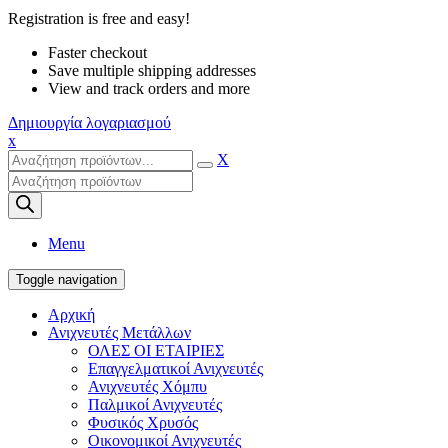
Registration is free and easy!
Faster checkout
Save multiple shipping addresses
View and track orders and more
Δημιουργία λογαριασμού
x
X
Products
search
Menu
Toggle navigation
Αρχική
Ανιχνευτές Μετάλλων
ΟΛΕΣ ΟΙ ΕΤΑΙΡΙΕΣ
Επαγγελματικοί Ανιχνευτές
Ανιχνευτές Χόμπυ
Παλμικοί Ανιχνευτές
Φυσικός Χρυσός
Οικονομικοί Ανιχνευτές