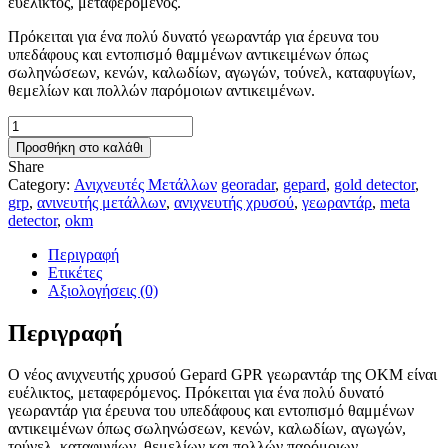
ευέλικτος, μεταφερόμενος.
16.500,00 €.
Πρόκειται για ένα πολύ δυνατό γεωραντάρ για έρευνα του
υπεδάφους και εντοπισμό θαμμένων αντικειμένων όπως
σωληνώσεων, κενών, καλωδίων, αγωγών, τούνελ, καταφυγίων,
θεμελίων και πολλών παρόμοιων αντικειμένων.
OKM
GEPARD
Προσθήκη στο καλάθι
GPR
Share
ΓΕΩΡΑΝΤΑΡ
Category:
Ανιχνευτές Μετάλλων
georadar
,
gepard
,
gold detector
,
ποσότητα
grp
,
ανινευτής μετάλλων
,
ανιχνευτής χρυσού
,
γεωραντάρ
,
meta
detector
,
okm
Περιγραφή
Ετικέτες
Αξιολογήσεις (0)
Περιγραφή
Ο νέος ανιχνευτής χρυσού Gepard GPR γεωραντάρ της OKM είναι
ευέλικτος, μεταφερόμενος. Πρόκειται για ένα πολύ δυνατό
γεωραντάρ για έρευνα του υπεδάφους και εντοπισμό θαμμένων
αντικειμένων όπως σωληνώσεων, κενών, καλωδίων, αγωγών,
τούνελ, καταφυγίων, θεμελίων και πολλών παρόμοιων