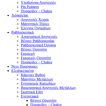
Υποβρύχιοι Ανιχνευτές
Pin Pointers
Πυραμίδες – Chakra
Ασφαλείας
Ανιχνευτές Χειρός
Μαγνητικές Πύλες
Έλεγχος Οχημάτων
Ραβδοσκοπικά
Αποστατικοί Ανιχνευτές
Βέργες Ραβδοσκοπίας
Ραβδοσκοπικά Όργανα
Βέργες Οργονίτη
Εκκρεμή
Εκκρεμές Οργονίτη
Πυραμίδες – Chakra
Νεες Προσφορες
Εξειδικευμένα
Κάμερες Βυθού
Μαγνήτες Μετάλλων
Εντοπισμός Καλωδίων
Βιομηχανικοί Ανιχνευτές Μετάλλων
Σκαπτικά Είδη
Ενεργειακά
Βέργες Οργονίτη
Πυραμίδες – Chakra