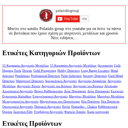
Μπείτε στο κανάλι Polatidis group στο youtube για να δείτε τα πάντα
σε βιντεάκια που έχουν σχέση με ανιχνευτές μετάλλων και χρυσού.
Νέες ειδήσεις...
Ετικέτες Κατηγοριών Προϊόντων
15 Κορυφαίοι Ανιχνευτές Μετάλλων
15 Κορυφαίοι Ανιχνευτές Μετάλλων
Accessories
Coils
Digging Tools
Dowser
Gold Prospecting
Hobby Detectors
Long Range Locators
Metal
detectors
Pendulums
Professional Detectors
Pulse Induction
Security Detectors
Used Metal
Detectors
Waterproof Detectors
Αμερικάνικοι Ανιχνευτές
Ανιχνευτές Ασφαλείας
Ανιχνευτές
Μετάλλων
Ανιχνευτές Χόμπυ
Ανιχνευτές του Κόσμου
Ανιχνευτές του Κόσμου
Αξεσουάρ
Αποστατικοί Ανιχνευτές
Βέργες Ραβδοσκοπίας
Δείτε Προσφορές
Δείτε Προσφορές
Εκκρεμές
Εντοπισμός Καλωδίων
Επαγγελματικοί Ανιχνευτές
Μαγνήτες Μετάλλων
Μαγνήτες Μετάλλων
Μεταχειρισμένοι Ανιχνευτές
Μηχανήματα που Προτείνουμε
Νέα Προϊόντα
Νέα Προϊόντα
Οικονομικοί Ανιχνευτές
Παλμικοί Ανιχνευτές
Πηνία
Πυραμίδες - Chakra
Ραβδοσκοπικά
Όργανα
Σκαπτικά Είδη
Υποβρύχιοι Ανιχνευτές
Φυσικός Χρυσός
Χωρίς κατηγορία
Ετικέτες Προϊόντων