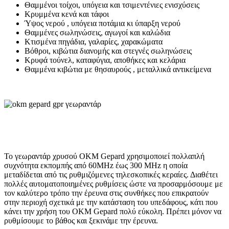
Θαμμένοι τοίχοι, υπόγεια και τσιμεντένιες ενισχύσεις
Κρυμμένα κενά και τάφοι
Ύψος νερού , υπόγεια ποτάμια κι ύπαρξη νερού
Θαμμένες σωληνώσεις, αγωγοί και καλώδια
Κτισμένα πηγάδια, γαλαρίες, χαρακώματα
Βόθροι, κιβώτια διανομής και στεγνές σωληνώσεις
Κρυφά τούνελ, καταφύγια, αποθήκες και κελάρια
Θαμμένα κιβώτια με θησαυρούς , μεταλλικά αντικείμενα
Το γεωραντάρ χρυσού OKM Gepard χρησιμοποιεί πολλαπλή
συχνότητα εκπομπής από 60MHz έως 300 MHz η οποία
μεταδίδεται από τις ρυθμιζόμενες τηλεσκοπικές κεραίες. Διαθέτει
πολλές αυτοματοποιημένες ρυθμίσεις ώστε να προσαρμόσουμε με
τον καλύτερο τρόπο την έρευνα στις συνθήκες που επικρατούν
στην περιοχή σχετικά με την κατάσταση του υπεδάφους, κάτι που
κάνει την χρήση του OKM Gepard πολύ εύκολη. Πρέπει μόνον να
ρυθμίσουμε το βάθος και ξεκινάμε την έρευνα.