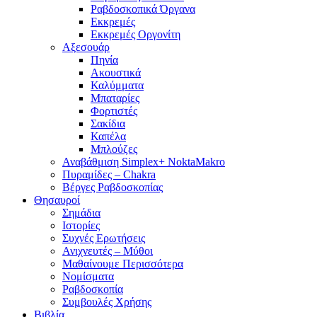
Ραβδοσκοπικά Όργανα
Εκκρεμές
Εκκρεμές Οργονίτη
Αξεσουάρ
Πηνία
Ακουστικά
Καλύμματα
Μπαταρίες
Φορτιστές
Σακίδια
Καπέλα
Μπλούζες
Αναβάθμιση Simplex+ NoktaMakro
Πυραμίδες – Chakra
Βέργες Ραβδοσκοπίας
Θησαυροί
Σημάδια
Ιστορίες
Συχνές Ερωτήσεις
Ανιχνευτές – Μύθοι
Μαθαίνουμε Περισσότερα
Νομίσματα
Ραβδοσκοπία
Συμβουλές Χρήσης
Βιβλία