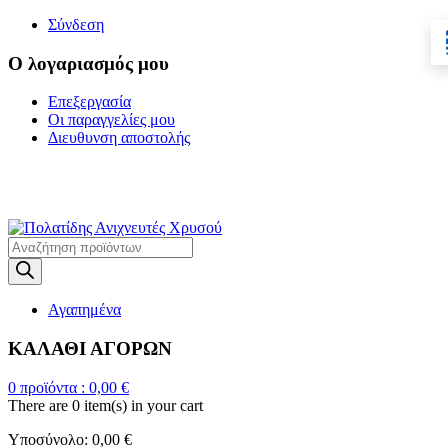
Σύνδεση
Ο λογαριασμός μου
Επεξεργασία
Οι παραγγελίες μου
Διευθυνση αποστολής
Η ΜΕΓΑΛΥΤΕΡΗ
ΓΚΑΜΑ ΑΝΙΧΝΕΥΤΩΝ ΜΕΤΑΛΛΩΝ
Products
search
Αγαπημένα
ΚΑΛΑΘΙ ΑΓΟΡΩΝ
0
προϊόντα :
0,00
€
There are
0 item(s)
in your cart
Υποσύνολο:
0,00
€