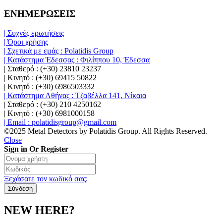
ΕΝΗΜΕΡΩΣΕΙΣ
| Συχνές ερωτήσεις
| Όροι χρήσης
| Σχετικά με εμάς : Polatidis Group
| Κατάστημα Έδεσσας : Φιλίππου 10, Έδεσσα
| Σταθερό : (+30) 23810 23237
| Κινητό : (+30) 69415 50822
| Κινητό : (+30) 6986503332
| Κατάστημα Αθήνας : Τζαβέλλα 141, Νίκαια
| Σταθερό : (+30) 210 4250162
| Κινητό : (+30) 6981000158
| Email : polatidisgroup@gmail.com
©2025 Metal Detectors by Polatidis Group. All Rights Reserved.
Close
Sign in Or Register
Ξεχάσατε τον κωδικό σας;
NEW HERE?