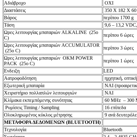
Αδιάβροχο
ΟΧΙ
Διαστάσεις
350 Χ 182 Χ 6
Βάρος
περίπου 1700 g
Τάση
9,6 – 13,2 VDC
Ωρες λειτουργίας μπαταριών ALKALINE (25o
περίπου 6 ώρες
C)
Ωρες λειτουργίας μπαταριών ACCUMULATOR
περίπου 3 ώρες
(25o C)
Ωρες λειτουργίας μπαταριών OKM POWER
περίπου 1 ώρες
PACK (25o C)
Ενδειξη
LED
Αατροφοδότηση
ηχχητική, οπτική
Εξωτερική μπαταρία
ΝΑΙ (προαιρετικ
Χειριστήριο πολλαπλών λειτουργιών
ΝΑΙ
Κλίμακα εκπεμπόμενης συνότητας
60 MHz – 300
Ρυμίσεις Timing / Sampling
16 επίπεδα
Ολοκληρωμένος κύκλος μέτρησης
9 ανά δευτερόλε
ΜΕΤΑΦΟΡΑ ΔΕΔΟΜΕΝΩΝ (BLUETOOTH)
Τεχνολογία
Bluetooth
Συχνότητα
2,4 – 2,4835 GH