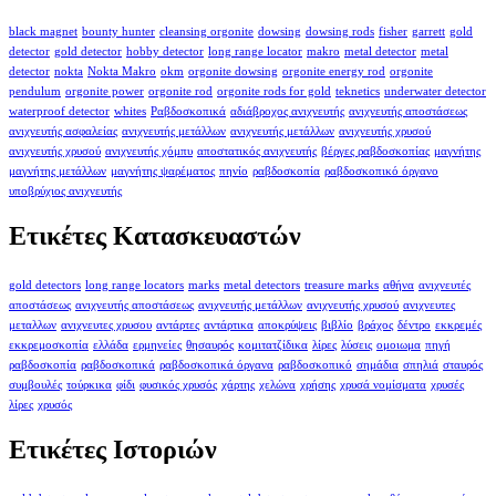
black magnet
bounty hunter
cleansing orgonite
dowsing
dowsing rods
fisher
garrett
gold
detector
gold detector
hobby detector
long range locator
makro
metal detector
metal
detector
nokta
Nokta Makro
okm
orgonite dowsing
orgonite energy rod
orgonite
pendulum
orgonite power
orgonite rod
orgonite rods for gold
teknetics
underwater detector
waterproof detector
whites
Ραβδοσκοπικά
αδιάβροχος ανιχνευτής
ανιχνευτής αποστάσεως
ανιχνευτής ασφαλείας
ανιχνευτής μετάλλων
ανιχνευτής μετάλλων
ανιχνευτής χρυσού
ανιχνευτής χρυσού
ανιχνευτής χόμπυ
αποστατικός ανιχνευτής
βέργες ραβδοσκοπίας
μαγνήτης
μαγνήτης μετάλλων
μαγνήτης ψαρέματος
πηνίο
ραβδοσκοπία
ραβδοσκοπικό όργανο
υποβρύχιος ανιχνευτής
Ετικέτες Κατασκευαστών
gold detectors
long range locators
marks
metal detectors
treasure marks
αθήνα
ανιχνευτές
αποστάσεως
ανιχνευτής αποστάσεως
ανιχνευτής μετάλλων
ανιχνευτής χρυσού
ανιχνευτες
μεταλλων
ανιχνευτες χρυσου
αντάρτες
αντάρτικα
αποκρύψεις
βιβλίο
βράχος
δέντρο
εκκρεμές
εκκρεμοσκοπία
ελλάδα
ερμηνείες
θησαυρός
κομιτατζίδικα
λίρες
λύσεις
ομοιωμα
πηγή
ραβδοσκοπία
ραβδοσκοπικά
ραβδοσκοπικά όργανα
ραβδοσκοπικό
σημάδια
σπηλιά
σταυρός
συμβουλές
τούρκικα
φίδι
φυσικός χρυσός
χάρτης
χελώνα
χρήσης
χρυσά νομίσματα
χρυσές
λίρες
χρυσός
Ετικέτες Ιστοριών