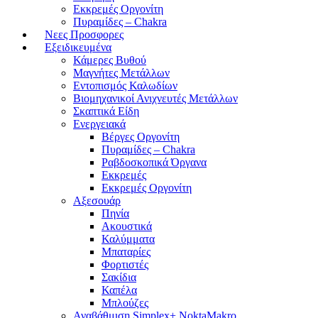
Εκκρεμές Οργονίτη
Πυραμίδες – Chakra
Νεες Προσφορες
Εξειδικευμένα
Κάμερες Βυθού
Μαγνήτες Μετάλλων
Εντοπισμός Καλωδίων
Βιομηχανικοί Ανιχνευτές Μετάλλων
Σκαπτικά Είδη
Ενεργειακά
Βέργες Οργονίτη
Πυραμίδες – Chakra
Ραβδοσκοπικά Όργανα
Εκκρεμές
Εκκρεμές Οργονίτη
Αξεσουάρ
Πηνία
Ακουστικά
Καλύμματα
Μπαταρίες
Φορτιστές
Σακίδια
Καπέλα
Μπλούζες
Αναβάθμιση Simplex+ NoktaMakro