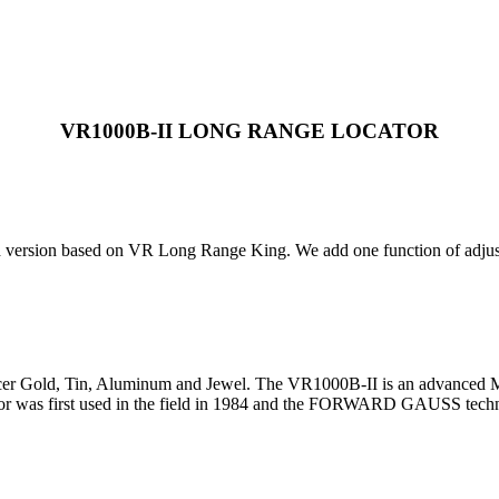
VR1000B-II LONG RANGE LOCATOR
 version based on VR Long Range King. We add one function of adjusti
, Placer Gold, Tin, Aluminum and Jewel. The VR1000B-II is an advan
ctor was first used in the field in 1984 and the FORWARD GAUSS technol