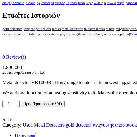
εκκρεμοσκοπία
ελλάδα
ερμηνείες
θησαυρός
κομιτατζίδικα
λίρες
λύσεις
ομοιωμα
πηγή
ραβδοσ
Ετικέτες Ιστοριών
gold detectors
long range locators
marks
metal detectors
treasure marks
αθήνα
ανιχνευτές απ
εκκρεμοσκοπία
ελλάδα
ερμηνείες
θησαυρός
κομιτατζίδικα
λίρες
λύσεις
ομοιωμα
πηγή
ραβδοσ
0
Review(s)
1.800,00
€
Συμπεριλαμβάνεται ο Φ.Π.Α
Metal detector VR1000B-II long range locator is the newest upgrad
We add one function of adjusting sensitivity to it. Makes the operatio
VR1000B-
Προσθήκη στο καλάθι
II
USED
LONG
Share
RANGE
Category:
Used Metal Detectors
gold detector
,
ανιχνευτής αποστάσε
LOCATOR
Περιγραφή
ποσότητα