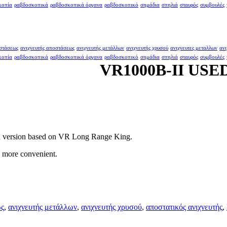
κοπία
ραβδοσκοπικά
ραβδοσκοπικά όργανα
ραβδοσκοπικό
σημάδια
σπηλιά
σταυρός
συμβουλές
οστάσεως
ανιχνευτής αποστάσεως
ανιχνευτής μετάλλων
ανιχνευτής χρυσού
ανιχνευτες μεταλλων
ανι
κοπία
ραβδοσκοπικά
ραβδοσκοπικά όργανα
ραβδοσκοπικό
σημάδια
σπηλιά
σταυρός
συμβουλές
VR1000B-II US
ed version based on VR Long Range King.
n more convenient.
ως
,
ανιχνευτής μετάλλων
,
ανιχνευτής χρυσού
,
αποστατικός ανιχνευτής
,