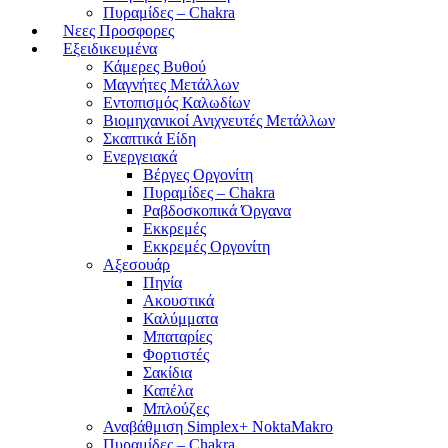
Πυραμίδες – Chakra
Νεες Προσφορες
Εξειδικευμένα
Κάμερες Βυθού
Μαγνήτες Μετάλλων
Εντοπισμός Καλωδίων
Βιομηχανικοί Ανιχνευτές Μετάλλων
Σκαπτικά Είδη
Ενεργειακά
Βέργες Οργονίτη
Πυραμίδες – Chakra
Ραβδοσκοπικά Όργανα
Εκκρεμές
Εκκρεμές Οργονίτη
Αξεσουάρ
Πηνία
Ακουστικά
Καλύμματα
Μπαταρίες
Φορτιστές
Σακίδια
Καπέλα
Μπλούζες
Αναβάθμιση Simplex+ NoktaMakro
Πυραμίδες – Chakra