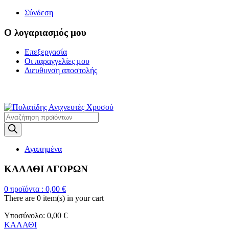
Σύνδεση
Ο λογαριασμός μου
Επεξεργασία
Οι παραγγελίες μου
Διευθυνση αποστολής
Η ΜΕΓΑΛΥΤΕΡΗ ΓΚΑΜΑ Α
Products
search
Αγαπημένα
ΚΑΛΑΘΙ ΑΓΟΡΩΝ
0
προϊόντα :
0,00
€
There are
0 item(s)
in your cart
Υποσύνολο:
0,00
€
ΚΑΛΑΘΙ