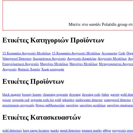
Μπείτε στο κανάλι Polatidis group στ
Ετικέτες Κατηγοριών Προϊόντων
15 Κορυφαίοι Ανιχνευτές Μετάλλων
15 Κορυφαίοι Ανιχνευτές Μετάλλων
Accessories
Coils
Digg
Waterproof Detectors
Αμερικάνικοι Ανιχνευτές
Ανιχνευτές Ασφαλείας
Ανιχνευτές Μετάλλων
Ανι
Επαγγελματικοί Ανιχνευτές
Μαγνήτες Μετάλλων
Μαγνήτες Μετάλλων
Μεταχειρισμένοι Ανιχνευ
Ανιχνευτές
Φυσικός Χρυσός
Χωρίς κατηγορία
Ετικέτες Προϊόντων
black magnet
bounty hunter
cleansing orgonite
dowsing
dowsing rods
fisher
garrett
gold det
power
orgonite rod
orgonite rods for gold
teknetics
underwater detector
waterproof detector
αποστατικός ανιχνευτής
βέργες ραβδοσκοπίας
μαγνήτης
μαγνήτης μετάλλων
μαγνήτης ψαρέματ
Ετικέτες Κατασκευαστών
gold detectors
long range locators
marks
metal detectors
treasure marks
αθήνα
ανιχνευτές απ