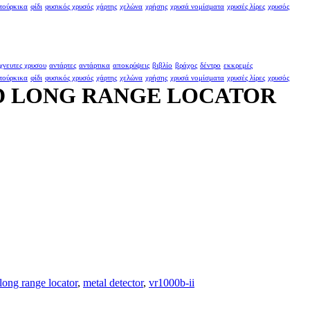
τούρκικα
φίδι
φυσικός χρυσός
χάρτης
χελώνα
χρήσης
χρυσά νομίσματα
χρυσές λίρες
χρυσός
χνευτες χρυσου
αντάρτες
αντάρτικα
αποκρύψεις
βιβλίο
βράχος
δέντρο
εκκρεμές
τούρκικα
φίδι
φυσικός χρυσός
χάρτης
χελώνα
χρήσης
χρυσά νομίσματα
χρυσές λίρες
χρυσός
ED LONG RANGE LOCATOR
long range locator
,
metal detector
,
vr1000b-ii