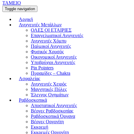
ΤΑΜΕΙΟ
Toggle navigation
Αρχική
Ανιχνευτές Μετάλλων
ΟΛΕΣ ΟΙ ΕΤΑΙΡΙΕΣ
Επαγγελματικοί Ανιχνευτές
Ανιχνευτές Χόμπυ
Παλμικοί Ανιχνευτές
Φυσικός Χρυσός
Οικονομικοί Ανιχνευτές
Υποβρύχιοι Ανιχνευτές
Pin Pointers
Πυραμίδες – Chakra
Ασφαλείας
Ανιχνευτές Χειρός
Μαγνητικές Πύλες
Έλεγχος Οχημάτων
Ραβδοσκοπικά
Αποστατικοί Ανιχνευτές
Βέργες Ραβδοσκοπίας
Ραβδοσκοπικά Όργανα
Βέργες Οργονίτη
Εκκρεμή
Εκκρεμές Οργονίτη