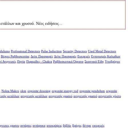
μετάλλων και χρυσού. Νέες ειδήσεις...
dulums
Professional Detectors
Pulse Induction
Security Detectors
Used Metal Detectors
Βέργες Ραβδοσκοπίας
Δείτε Προσφορές
Δείτε Προσφορές
Εκκρεμές
Εντοπισμός Καλωδίων
ί Ανιχνευτές
Πηνία
Πυραμίδες - Chakra
Ραβδοσκοπικά Όργανα
Σκαπτικά Είδη
Υποβρύχιοι
a
Nokta Makro
okm
orgonite dowsing
orgonite energy rod
orgonite pendulum
orgonite
ευτής μετάλλων
ανιχνευτής μετάλλων
ανιχνευτής χρυσού
ανιχνευτής χρυσού
ανιχνευτής χόμπυ
χνευτες χρυσου
αντάρτες
αντάρτικα
αποκρύψεις
βιβλίο
βράχος
δέντρο
εκκρεμές