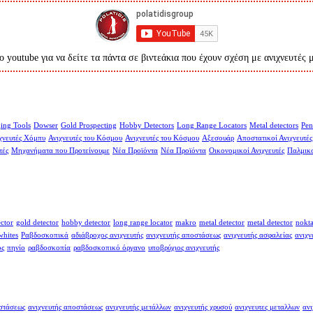
ο youtube για να δείτε τα πάντα σε βιντεάκια που έχουν σχέση με ανιχνευτές 
ing Tools
Dowser
Gold Prospecting
Hobby Detectors
Long Range Locators
Metal detectors
Pen
χνευτές Χόμπυ
Ανιχνευτές του Κόσμου
Ανιχνευτές του Κόσμου
Αξεσουάρ
Αποστατικοί Ανιχνευτές
τές
Μηχανήματα που Προτείνουμε
Νέα Προϊόντα
Νέα Προϊόντα
Οικονομικοί Ανιχνευτές
Παλμικο
ector
gold detector
hobby detector
long range locator
makro
metal detector
metal detector
nokt
whites
Ραβδοσκοπικά
αδιάβροχος ανιχνευτής
ανιχνευτής αποστάσεως
ανιχνευτής ασφαλείας
ανιχν
ος
πηνίο
ραβδοσκοπία
ραβδοσκοπικό όργανο
υποβρύχιος ανιχνευτής
οστάσεως
ανιχνευτής αποστάσεως
ανιχνευτής μετάλλων
ανιχνευτής χρυσού
ανιχνευτες μεταλλων
ανι