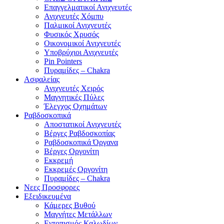
Επαγγελματικοί Ανιχνευτές
Ανιχνευτές Χόμπυ
Παλμικοί Ανιχνευτές
Φυσικός Χρυσός
Οικονομικοί Ανιχνευτές
Υποβρύχιοι Ανιχνευτές
Pin Pointers
Πυραμίδες – Chakra
Ασφαλείας
Ανιχνευτές Χειρός
Μαγνητικές Πύλες
Έλεγχος Οχημάτων
Ραβδοσκοπικά
Αποστατικοί Ανιχνευτές
Βέργες Ραβδοσκοπίας
Ραβδοσκοπικά Όργανα
Βέργες Οργονίτη
Εκκρεμή
Εκκρεμές Οργονίτη
Πυραμίδες – Chakra
Νεες Προσφορες
Εξειδικευμένα
Κάμερες Βυθού
Μαγνήτες Μετάλλων
Εντοπισμός Καλωδίων