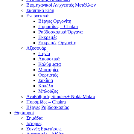
Βιομηχανικοί Ανιχνευτές Μετάλλων
Σκαπτικά Είδη
Ενεργειακά
Βέργες Οργονίτη
Πυραμίδες – Chakra
Ραβδοσκοπικά Όργανα
Εκκρεμές
Εκκρεμές Οργονίτη
Αξεσουάρ
Πηνία
Ακουστικά
Καλύμματα
Μπαταρίες
Φορτιστές
Σακίδια
Καπέλα
Μπλούζες
Αναβάθμιση Simplex+ NoktaMakro
Πυραμίδες – Chakra
Βέργες Ραβδοσκοπίας
Θησαυροί
Σημάδια
Ιστορίες
Συχνές Ερωτήσεις