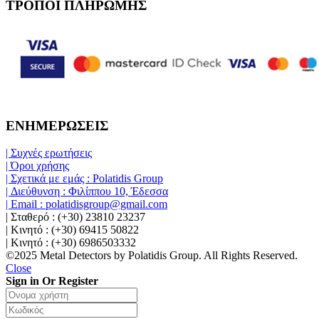
ΤΡΟΠΟΙ ΠΛΗΡΩΜΗΣ
ΕΝΗΜΕΡΩΣΕΙΣ
| Συχνές ερωτήσεις
| Όροι χρήσης
| Σχετικά με εμάς : Polatidis Group
| Διεύθυνση : Φιλίππου 10, Έδεσσα
| Email : polatidisgroup@gmail.com
| Σταθερό : (+30) 23810 23237
| Κινητό : (+30) 69415 50822
| Κινητό : (+30) 6986503332
©2025 Metal Detectors by Polatidis Group. All Rights Reserved.
Close
Sign in Or Register