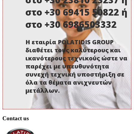
στο +30 69415 50822 ή
στο +30 6986503332
Η εταιρία POLATIDIS GROUP
διαθέτει τους καλύτερους και
ικανότερους τεχνικούς ώστε να
παρέχει με υπευθυνότητα
συνεχή τεχνική υποστήριξη σε
όλα τα θέματα ανιχνευτών
μετάλλων.
Contact us