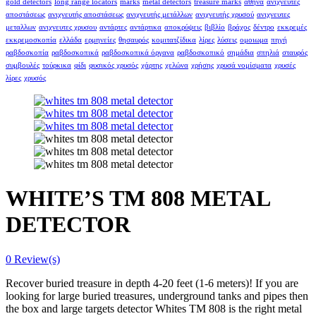
gold detectors
long range locators
marks
metal detectors
treasure marks
αθήνα
ανιχνευτές
αποστάσεως
ανιχνευτής αποστάσεως
ανιχνευτής μετάλλων
ανιχνευτής χρυσού
ανιχνευτες
μεταλλων
ανιχνευτες χρυσου
αντάρτες
αντάρτικα
αποκρύψεις
βιβλίο
βράχος
δέντρο
εκκρεμές
εκκρεμοσκοπία
ελλάδα
ερμηνείες
θησαυρός
κομιτατζίδικα
λίρες
λύσεις
ομοιωμα
πηγή
ραβδοσκοπία
ραβδοσκοπικά
ραβδοσκοπικά όργανα
ραβδοσκοπικό
σημάδια
σπηλιά
σταυρός
συμβουλές
τούρκικα
φίδι
φυσικός χρυσός
χάρτης
χελώνα
χρήσης
χρυσά νομίσματα
χρυσές
λίρες
χρυσός
WHITE’S TM 808 METAL
DETECTOR
0
Review(s)
Recover buried treasure in depth 4-20 feet (1-6 meters)! If you are
looking for large buried treasures, underground tanks and pipes then
the box and large targets detector Whites TM 808 is the right metal