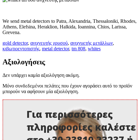
We send metal detectors to Patra, Alexandria, Thessaloniki, Rhodes,
Athens, Elefsina, Heraklion, Halkida, Ioannina, Chios, Larissa,
Grevena.
gold detector
,
ανιχνευτής χρυσού
,
ανιχνυετής μετάλλων
,
κιβωτιοεντοπιστής
,
metal detector
,
tm 808
,
whites
Αξιολογήσεις
Δεν υπάρχει καμία αξιολόγηση ακόμη.
Μόνο συνδεδεμένοι πελάτες που έχουν αγοράσει αυτό το προϊόν
μπορούν να αφήσουν μία αξιολόγηση.
Για περισσότερες
πληροφορίες καλέστε
στο +30 23810 23237 ή