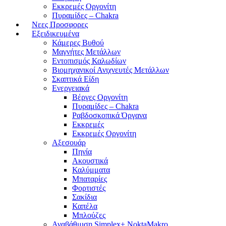
Εκκρεμές Οργονίτη
Πυραμίδες – Chakra
Νεες Προσφορες
Εξειδικευμένα
Κάμερες Βυθού
Μαγνήτες Μετάλλων
Εντοπισμός Καλωδίων
Βιομηχανικοί Ανιχνευτές Μετάλλων
Σκαπτικά Είδη
Ενεργειακά
Βέργες Οργονίτη
Πυραμίδες – Chakra
Ραβδοσκοπικά Όργανα
Εκκρεμές
Εκκρεμές Οργονίτη
Αξεσουάρ
Πηνία
Ακουστικά
Καλύμματα
Μπαταρίες
Φορτιστές
Σακίδια
Καπέλα
Μπλούζες
Αναβάθμιση Simplex+ NoktaMakro