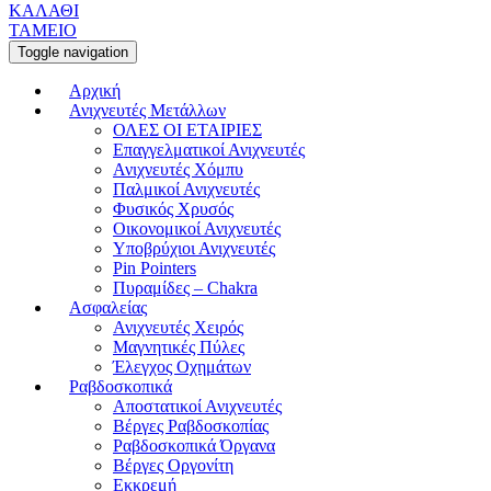
ΚΑΛΑΘΙ
ΤΑΜΕΙΟ
Toggle navigation
Αρχική
Ανιχνευτές Μετάλλων
ΟΛΕΣ ΟΙ ΕΤΑΙΡΙΕΣ
Επαγγελματικοί Ανιχνευτές
Ανιχνευτές Χόμπυ
Παλμικοί Ανιχνευτές
Φυσικός Χρυσός
Οικονομικοί Ανιχνευτές
Υποβρύχιοι Ανιχνευτές
Pin Pointers
Πυραμίδες – Chakra
Ασφαλείας
Ανιχνευτές Χειρός
Μαγνητικές Πύλες
Έλεγχος Οχημάτων
Ραβδοσκοπικά
Αποστατικοί Ανιχνευτές
Βέργες Ραβδοσκοπίας
Ραβδοσκοπικά Όργανα
Βέργες Οργονίτη
Εκκρεμή