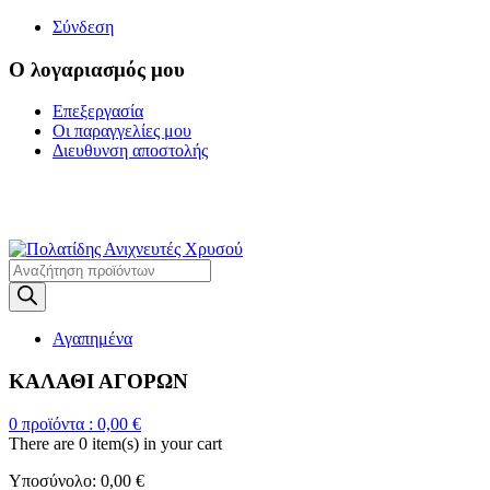
Σύνδεση
Ο λογαριασμός μου
Επεξεργασία
Οι παραγγελίες μου
Διευθυνση αποστολής
Η ΜΕΓΑΛΥΤΕΡΗ
ΓΚΑΜΑ ΑΝΙΧΝΕΥΤΩΝ ΜΕΤΑΛΛΩΝ
Products
search
Αγαπημένα
ΚΑΛΑΘΙ ΑΓΟΡΩΝ
0
προϊόντα :
0,00
€
There are
0 item(s)
in your cart
Υποσύνολο:
0,00
€