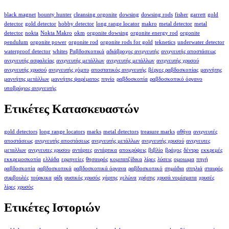
black magnet
bounty hunter
cleansing orgonite
dowsing
dowsing rods
fisher
garrett
gold
detector
gold detector
hobby detector
long range locator
makro
metal detector
metal
detector
nokta
Nokta Makro
okm
orgonite dowsing
orgonite energy rod
orgonite
pendulum
orgonite power
orgonite rod
orgonite rods for gold
teknetics
underwater detector
waterproof detector
whites
Ραβδοσκοπικά
αδιάβροχος ανιχνευτής
ανιχνευτής αποστάσεως
ανιχνευτής ασφαλείας
ανιχνευτής μετάλλων
ανιχνευτής μετάλλων
ανιχνευτής χρυσού
ανιχνευτής χρυσού
ανιχνευτής χόμπυ
αποστατικός ανιχνευτής
βέργες ραβδοσκοπίας
μαγνήτης
μαγνήτης μετάλλων
μαγνήτης ψαρέματος
πηνίο
ραβδοσκοπία
ραβδοσκοπικό όργανο
υποβρύχιος ανιχνευτής
Ετικέτες Κατασκευαστών
gold detectors
long range locators
marks
metal detectors
treasure marks
αθήνα
ανιχνευτές
αποστάσεως
ανιχνευτής αποστάσεως
ανιχνευτής μετάλλων
ανιχνευτής χρυσού
ανιχνευτες
μεταλλων
ανιχνευτες χρυσου
αντάρτες
αντάρτικα
αποκρύψεις
βιβλίο
βράχος
δέντρο
εκκρεμές
εκκρεμοσκοπία
ελλάδα
ερμηνείες
θησαυρός
κομιτατζίδικα
λίρες
λύσεις
ομοιωμα
πηγή
ραβδοσκοπία
ραβδοσκοπικά
ραβδοσκοπικά όργανα
ραβδοσκοπικό
σημάδια
σπηλιά
σταυρός
συμβουλές
τούρκικα
φίδι
φυσικός χρυσός
χάρτης
χελώνα
χρήσης
χρυσά νομίσματα
χρυσές
λίρες
χρυσός
Ετικέτες Ιστοριών