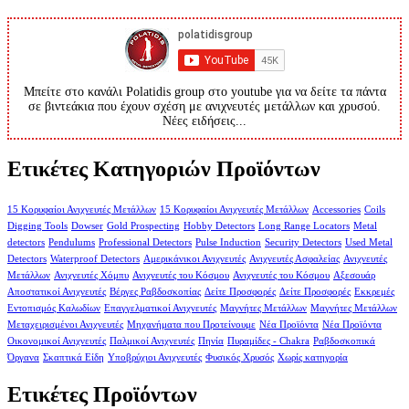
Μπείτε στο κανάλι Polatidis group στο youtube για να δείτε τα πάντα
σε βιντεάκια που έχουν σχέση με ανιχνευτές μετάλλων και χρυσού.
Νέες ειδήσεις...
Ετικέτες Κατηγοριών Προϊόντων
15 Κορυφαίοι Ανιχνευτές Μετάλλων
15 Κορυφαίοι Ανιχνευτές Μετάλλων
Accessories
Coils
Digging Tools
Dowser
Gold Prospecting
Hobby Detectors
Long Range Locators
Metal
detectors
Pendulums
Professional Detectors
Pulse Induction
Security Detectors
Used Metal
Detectors
Waterproof Detectors
Αμερικάνικοι Ανιχνευτές
Ανιχνευτές Ασφαλείας
Ανιχνευτές
Μετάλλων
Ανιχνευτές Χόμπυ
Ανιχνευτές του Κόσμου
Ανιχνευτές του Κόσμου
Αξεσουάρ
Αποστατικοί Ανιχνευτές
Βέργες Ραβδοσκοπίας
Δείτε Προσφορές
Δείτε Προσφορές
Εκκρεμές
Εντοπισμός Καλωδίων
Επαγγελματικοί Ανιχνευτές
Μαγνήτες Μετάλλων
Μαγνήτες Μετάλλων
Μεταχειρισμένοι Ανιχνευτές
Μηχανήματα που Προτείνουμε
Νέα Προϊόντα
Νέα Προϊόντα
Οικονομικοί Ανιχνευτές
Παλμικοί Ανιχνευτές
Πηνία
Πυραμίδες - Chakra
Ραβδοσκοπικά
Όργανα
Σκαπτικά Είδη
Υποβρύχιοι Ανιχνευτές
Φυσικός Χρυσός
Χωρίς κατηγορία
Ετικέτες Προϊόντων