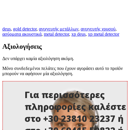
deus
,
gold detector
,
ανιχνευτής μετάλλων
,
ανιχνευτής χρυσού
,
ασύρματα ακουστικά
,
metal detector
,
xp deus
,
xp metal detector
Αξιολογήσεις
Δεν υπάρχει καμία αξιολόγηση ακόμη.
Μόνο συνδεδεμένοι πελάτες που έχουν αγοράσει αυτό το προϊόν
μπορούν να αφήσουν μία αξιολόγηση.
Για περισσότερες
πληροφορίες καλέστε
στο +30 23810 23237 ή