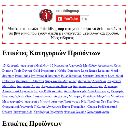
Μπείτε στο κανάλι Polatidis group στο youtube για να δείτε τα πάντα
σε βιντεάκια που έχουν σχέση με ανιχνευτές μετάλλων και χρυσού.
Νέες ειδήσεις...
Ετικέτες Κατηγοριών Προϊόντων
15 Κορυφαίοι Ανιχνευτές Μετάλλων
15 Κορυφαίοι Ανιχνευτές Μετάλλων
Accessories
Coils
Digging Tools
Dowser
Gold Prospecting
Hobby Detectors
Long Range Locators
Metal
detectors
Pendulums
Professional Detectors
Pulse Induction
Security Detectors
Used Metal
Detectors
Waterproof Detectors
Αμερικάνικοι Ανιχνευτές
Ανιχνευτές Ασφαλείας
Ανιχνευτές
Μετάλλων
Ανιχνευτές Χόμπυ
Ανιχνευτές του Κόσμου
Ανιχνευτές του Κόσμου
Αξεσουάρ
Αποστατικοί Ανιχνευτές
Βέργες Ραβδοσκοπίας
Δείτε Προσφορές
Δείτε Προσφορές
Εκκρεμές
Εντοπισμός Καλωδίων
Επαγγελματικοί Ανιχνευτές
Μαγνήτες Μετάλλων
Μαγνήτες Μετάλλων
Μεταχειρισμένοι Ανιχνευτές
Μηχανήματα που Προτείνουμε
Νέα Προϊόντα
Νέα Προϊόντα
Οικονομικοί Ανιχνευτές
Παλμικοί Ανιχνευτές
Πηνία
Πυραμίδες - Chakra
Ραβδοσκοπικά
Όργανα
Σκαπτικά Είδη
Υποβρύχιοι Ανιχνευτές
Φυσικός Χρυσός
Χωρίς κατηγορία
Ετικέτες Προϊόντων