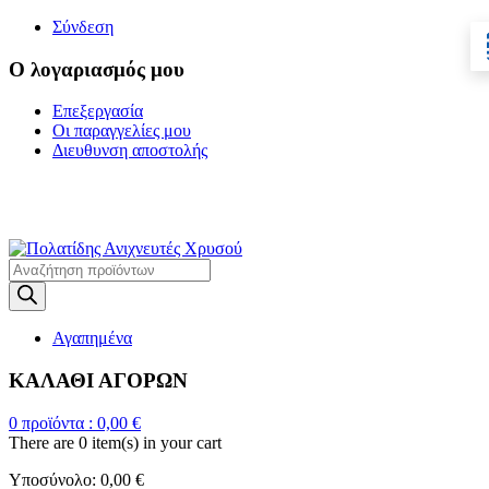
Σύνδεση
Ο λογαριασμός μου
Επεξεργασία
Οι παραγγελίες μου
Διευθυνση αποστολής
Η ΜΕΓΑΛΥΤΕΡΗ
ΓΚΑΜΑ ΑΝΙΧΝΕΥΤΩΝ ΜΕΤΑΛΛΩΝ
Products
search
Αγαπημένα
ΚΑΛΑΘΙ ΑΓΟΡΩΝ
0
προϊόντα :
0,00
€
There are
0 item(s)
in your cart
Υποσύνολο:
0,00
€