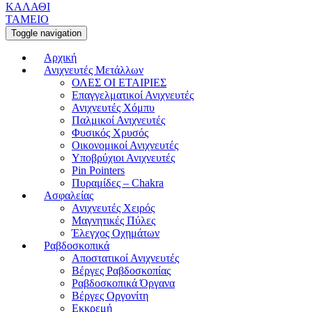
ΚΑΛΑΘΙ
ΤΑΜΕΙΟ
Toggle navigation
Αρχική
Ανιχνευτές Μετάλλων
ΟΛΕΣ ΟΙ ΕΤΑΙΡΙΕΣ
Επαγγελματικοί Ανιχνευτές
Ανιχνευτές Χόμπυ
Παλμικοί Ανιχνευτές
Φυσικός Χρυσός
Οικονομικοί Ανιχνευτές
Υποβρύχιοι Ανιχνευτές
Pin Pointers
Πυραμίδες – Chakra
Ασφαλείας
Ανιχνευτές Χειρός
Μαγνητικές Πύλες
Έλεγχος Οχημάτων
Ραβδοσκοπικά
Αποστατικοί Ανιχνευτές
Βέργες Ραβδοσκοπίας
Ραβδοσκοπικά Όργανα
Βέργες Οργονίτη
Εκκρεμή