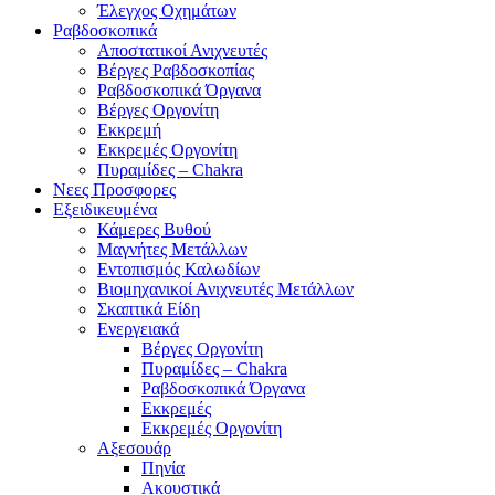
Έλεγχος Οχημάτων
Ραβδοσκοπικά
Αποστατικοί Ανιχνευτές
Βέργες Ραβδοσκοπίας
Ραβδοσκοπικά Όργανα
Βέργες Οργονίτη
Εκκρεμή
Εκκρεμές Οργονίτη
Πυραμίδες – Chakra
Νεες Προσφορες
Εξειδικευμένα
Κάμερες Βυθού
Μαγνήτες Μετάλλων
Εντοπισμός Καλωδίων
Βιομηχανικοί Ανιχνευτές Μετάλλων
Σκαπτικά Είδη
Ενεργειακά
Βέργες Οργονίτη
Πυραμίδες – Chakra
Ραβδοσκοπικά Όργανα
Εκκρεμές
Εκκρεμές Οργονίτη
Αξεσουάρ
Πηνία
Ακουστικά