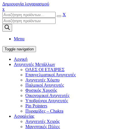
Δημιουργία λογαριασμού
x
X
Products
search
Menu
Toggle navigation
Αρχική
Ανιχνευτές Μετάλλων
ΟΛΕΣ ΟΙ ΕΤΑΙΡΙΕΣ
Επαγγελματικοί Ανιχνευτές
Ανιχνευτές Χόμπυ
Παλμικοί Ανιχνευτές
Φυσικός Χρυσός
Οικονομικοί Ανιχνευτές
Υποβρύχιοι Ανιχνευτές
Pin Pointers
Πυραμίδες – Chakra
Ασφαλείας
Ανιχνευτές Χειρός
Μαγνητικές Πύλες