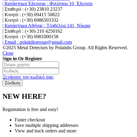
| Κατάστημα Έδεσσας : Φιλίππου 10, Έδεσσα
| Σταθερό : (+30) 23810 23237
| Κινητό : (+30) 69415 50822
| Κινητό : (+30) 6986503332
| Κατάστημα Αθήνας : Τζαβέλλα 141, Νίκαια
| Σταθερό : (+30) 210 4250162
| Κινητό : (+30) 6981000158
| Email : polatidisgroup@gmail.com
©2025 Metal Detectors by Polatidis Group. All Rights Reserved.
Close
Sign in Or Register
Ξεχάσατε τον κωδικό σας;
NEW HERE?
Registration is free and easy!
Faster checkout
Save multiple shipping addresses
View and track orders and more