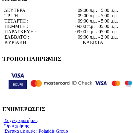
| ΔΕΥΤΕΡΑ :
09:00 π.μ. - 5:00 μ.μ.
| ΤΡΙΤΗ :
09:00 π.μ. - 5:00 μ.μ.
| ΤΕΤΑΡΤΗ :
09:00 π.μ. - 5:00 μ.μ.
| ΠΕΜΜΤΗ :
09:00 π.μ. - 05:00 μ.μ.
| ΠΑΡΑΣΚΕΥΗ :
09:00 π.μ. - 05:00 μ.μ.
| ΣΑΒΒΑΤΟ :
09:00 π.μ. - 2:00 μ.μ.
| ΚΥΡΙΑΚΗ:
ΚΛΕΙΣΤΑ
ΤΡΟΠΟΙ ΠΛΗΡΩΜΗΣ
ΕΝΗΜΕΡΩΣΕΙΣ
| Συχνές ερωτήσεις
| Όροι χρήσης
| Σχετικά με εμάς : Polatidis Group