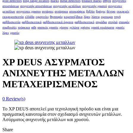
gold detectors
long range locators
marks
metal detectors
treasure marks
αθήνα
ανιχνευτές
αποστάσεως
ανιχνευτής αποστάσεως
ανιχνευτής μετάλλων
ανιχνευτής χρυσού
ανιχνευτες
μεταλλων
ανιχνευτες χρυσου
αντάρτες
αντάρτικα
αποκρύψεις
βιβλίο
βράχος
δέντρο
εκκρεμές
εκκρεμοσκοπία
ελλάδα
ερμηνείες
θησαυρός
κομιτατζίδικα
λίρες
λύσεις
ομοιωμα
πηγή
ραβδοσκοπία
ραβδοσκοπικά
ραβδοσκοπικά όργανα
ραβδοσκοπικό
σημάδια
σπηλιά
σταυρός
συμβουλές
τούρκικα
φίδι
φυσικός χρυσός
χάρτης
χελώνα
χρήσης
χρυσά νομίσματα
χρυσές
λίρες
χρυσός
XP DEUS ΑΣΥΡΜΑΤΟΣ
ΑΝΙΧΝΕΥΤΗΣ ΜΕΤΑΛΛΩΝ
ΜΕΤΑΧΕΙΡΙΣΜΕΝΟΣ
0
Review(s)
Το XP DEUS αποτελεί μια τεχνολογική πρόοδο και είναι μια
πραγματική καινοτομία στον σχεδιασμό ανιχνευτών μετάλλων.
Ασύρματος ανιχνευτής μετάλλων και χρυσού.
Share