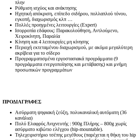
πλην
Ρύθμιση ισχύος και ανάκτησης
Ηχητική απόκριση, επίπεδο σιδήρου, πολλαπλού τόνου,
εγκοπή, διαχωρισμός κλπ …
Πολλές προηγμένες λειτουργίες (Expert)
Ισορροπία εδάφους: Παρακολούθηση, Αντλούμενο,
Χειροκίνητη, Παραλία
Κίνηση και 4 λειτουργίες μη κίνησης
Περιοχή εκτεταμένου διαχωρισμού, με ακόμα μεγαλύτερη
ακρίβεια για το σίδερο
Προγραμματισμένα εργοστασιακά προγράμματα (9
προγράμματα ενεργοποίησης και μετάβασης) και μνήμη
προσωπικών προγραμμάτων
ΠΡΟΔΙΑΓΡΑΦΕΣ
Ασύρματη ψηφιακή ζεύξη, πολυκαναλική αυτόματη (36
κανάλια)
Πολύ Ελαφρύς Ανιχνευτής : 900g Πλήρης – 800g χωρίς
ασύρματο κιβώτιο ελέγχου (hip-mountable).
Τηλεχειριστήριο τσέπης μεγέθους (παρέχεται η θήκη του hip