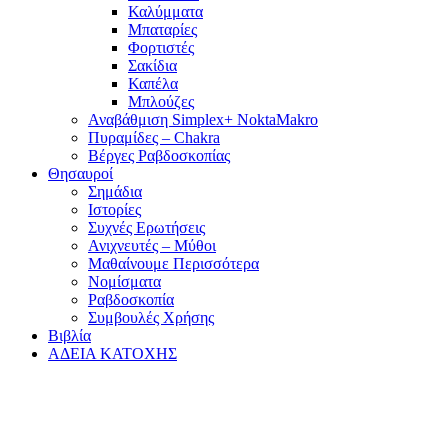
Καλύμματα
Μπαταρίες
Φορτιστές
Σακίδια
Καπέλα
Μπλούζες
Αναβάθμιση Simplex+ NoktaMakro
Πυραμίδες – Chakra
Βέργες Ραβδοσκοπίας
Θησαυροί
Σημάδια
Ιστορίες
Συχνές Ερωτήσεις
Ανιχνευτές – Μύθοι
Μαθαίνουμε Περισσότερα
Νομίσματα
Ραβδοσκοπία
Συμβουλές Χρήσης
Βιβλία
ΑΔΕΙΑ ΚΑΤΟΧΗΣ