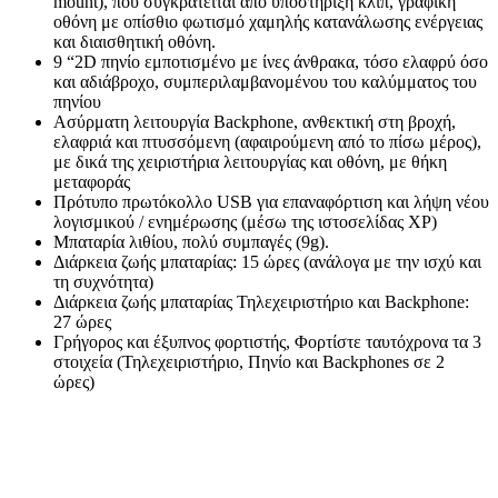
mount), που συγκρατείται από υποστήριξη κλιπ, γραφική
οθόνη με οπίσθιο φωτισμό χαμηλής κατανάλωσης ενέργειας
και διαισθητική οθόνη.
9 “2D πηνίο εμποτισμένο με ίνες άνθρακα, τόσο ελαφρύ όσο
και αδιάβροχο, συμπεριλαμβανομένου του καλύμματος του
πηνίου
Ασύρματη λειτουργία Backphone, ανθεκτική στη βροχή,
ελαφριά και πτυσσόμενη (αφαιρούμενη από το πίσω μέρος),
με δικά της χειριστήρια λειτουργίας και οθόνη, με θήκη
μεταφοράς
Πρότυπο πρωτόκολλο USB για επαναφόρτιση και λήψη νέου
λογισμικού / ενημέρωσης (μέσω της ιστοσελίδας XP)
Μπαταρία λιθίου, πολύ συμπαγές (9g).
Διάρκεια ζωής μπαταρίας: 15 ώρες (ανάλογα με την ισχύ και
τη συχνότητα)
Διάρκεια ζωής μπαταρίας Τηλεχειριστήριο και Backphone:
27 ώρες
Γρήγορος και έξυπνος φορτιστής, Φορτίστε ταυτόχρονα τα 3
στοιχεία (Τηλεχειριστήριο, Πηνίο και Backphones σε 2
ώρες)