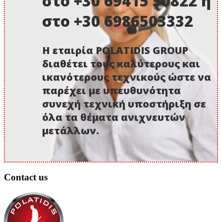
στο +30 69415 50822 ή
στο +30 6986503332
Η εταιρία POLATIDIS GROUP
διαθέτει τους καλύτερους και
ικανότερους τεχνικούς ώστε να
παρέχει με υπευθυνότητα
συνεχή τεχνική υποστήριξη σε
όλα τα θέματα ανιχνευτών
μετάλλων.
Contact us