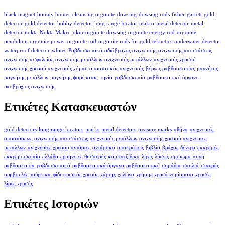
black magnet
bounty hunter
cleansing orgonite
dowsing
dowsing rods
fisher
garrett
gold
detector
gold detector
hobby detector
long range locator
makro
metal detector
metal
detector
nokta
Nokta Makro
okm
orgonite dowsing
orgonite energy rod
orgonite
pendulum
orgonite power
orgonite rod
orgonite rods for gold
teknetics
underwater detector
waterproof detector
whites
Ραβδοσκοπικά
αδιάβροχος ανιχνευτής
ανιχνευτής αποστάσεως
ανιχνευτής ασφαλείας
ανιχνευτής μετάλλων
ανιχνευτής μετάλλων
ανιχνευτής χρυσού
ανιχνευτής χρυσού
ανιχνευτής χόμπυ
αποστατικός ανιχνευτής
βέργες ραβδοσκοπίας
μαγνήτης
μαγνήτης μετάλλων
μαγνήτης ψαρέματος
πηνίο
ραβδοσκοπία
ραβδοσκοπικό όργανο
υποβρύχιος ανιχνευτής
Ετικέτες Κατασκευαστών
gold detectors
long range locators
marks
metal detectors
treasure marks
αθήνα
ανιχνευτές
αποστάσεως
ανιχνευτής αποστάσεως
ανιχνευτής μετάλλων
ανιχνευτής χρυσού
ανιχνευτες
μεταλλων
ανιχνευτες χρυσου
αντάρτες
αντάρτικα
αποκρύψεις
βιβλίο
βράχος
δέντρο
εκκρεμές
εκκρεμοσκοπία
ελλάδα
ερμηνείες
θησαυρός
κομιτατζίδικα
λίρες
λύσεις
ομοιωμα
πηγή
ραβδοσκοπία
ραβδοσκοπικά
ραβδοσκοπικά όργανα
ραβδοσκοπικό
σημάδια
σπηλιά
σταυρός
συμβουλές
τούρκικα
φίδι
φυσικός χρυσός
χάρτης
χελώνα
χρήσης
χρυσά νομίσματα
χρυσές
λίρες
χρυσός
Ετικέτες Ιστοριών