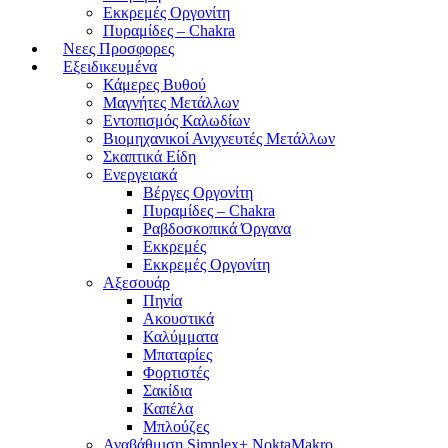
Εκκρεμές Οργονίτη
Πυραμίδες – Chakra
Νεες Προσφορες
Εξειδικευμένα
Κάμερες Βυθού
Μαγνήτες Μετάλλων
Εντοπισμός Καλωδίων
Βιομηχανικοί Ανιχνευτές Μετάλλων
Σκαπτικά Είδη
Ενεργειακά
Βέργες Οργονίτη
Πυραμίδες – Chakra
Ραβδοσκοπικά Όργανα
Εκκρεμές
Εκκρεμές Οργονίτη
Αξεσουάρ
Πηνία
Ακουστικά
Καλύμματα
Μπαταρίες
Φορτιστές
Σακίδια
Καπέλα
Μπλούζες
Αναβάθμιση Simplex+ NoktaMakro