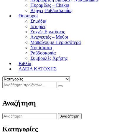
Πυραμίδες – Chakra
Βέργες Ραβδοσκοπίας
Θησαυροί
Σημάδια
Ιστορίες
Συχνές Ερωτήσεις
Ανιχνευτές – Μύθοι
Μαθαίνουμε Περισσότερα
Νομίσματα
Ραβδοσκοπία
Συμβουλές Χρήσης
Βιβλία
ΑΔΕΙΑ ΚΑΤΟΧΗΣ
Αναζήτηση
Search
for:
Κατηγορίες