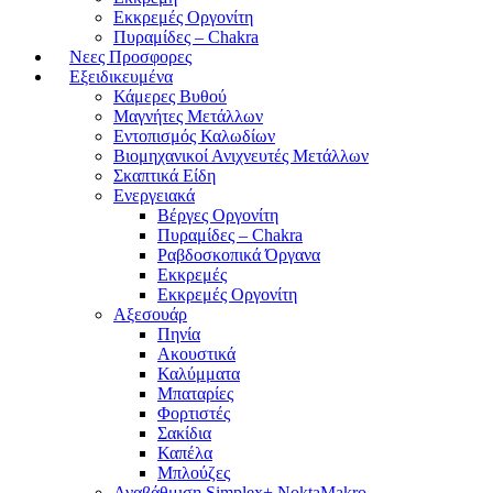
Εκκρεμές Οργονίτη
Πυραμίδες – Chakra
Νεες Προσφορες
Εξειδικευμένα
Κάμερες Βυθού
Μαγνήτες Μετάλλων
Εντοπισμός Καλωδίων
Βιομηχανικοί Ανιχνευτές Μετάλλων
Σκαπτικά Είδη
Ενεργειακά
Βέργες Οργονίτη
Πυραμίδες – Chakra
Ραβδοσκοπικά Όργανα
Εκκρεμές
Εκκρεμές Οργονίτη
Αξεσουάρ
Πηνία
Ακουστικά
Καλύμματα
Μπαταρίες
Φορτιστές
Σακίδια
Καπέλα
Μπλούζες
Αναβάθμιση Simplex+ NoktaMakro