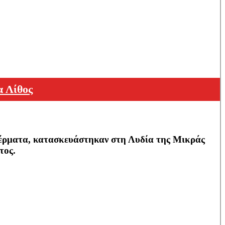
α Λίθος
κέρματα, κατασκευάστηκαν στη Λυδία της Μικράς
τος.