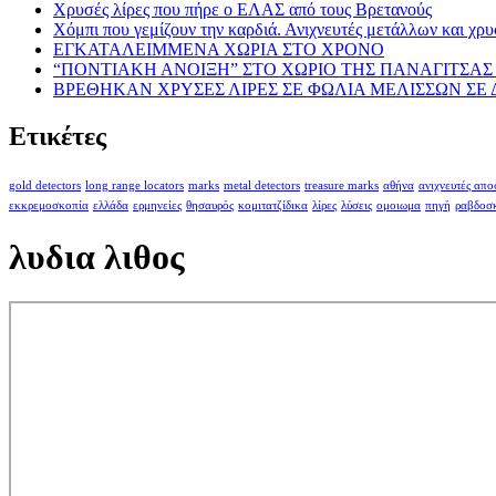
Χρυσές λίρες που πήρε ο ΕΛΑΣ από τους Βρετανούς
Χόμπι που γεμίζουν την καρδιά. Ανιχνευτές μετάλλων και χρυ
ΕΓΚΑΤΑΛΕΙΜΜΕΝΑ ΧΩΡΙΑ ΣΤΟ ΧΡΟΝΟ
“ΠΟΝΤΙΑΚΗ ΑΝΟΙΞΗ” ΣΤΟ ΧΩΡΙΟ ΤΗΣ ΠΑΝΑΓΙΤΣΑΣ 
ΒΡΕΘΗΚΑΝ ΧΡΥΣΕΣ ΛΙΡΕΣ ΣΕ ΦΩΛΙΑ ΜΕΛΙΣΣΩΝ ΣΕ
Ετικέτες
gold detectors
long range locators
marks
metal detectors
treasure marks
αθήνα
ανιχνευτές απ
εκκρεμοσκοπία
ελλάδα
ερμηνείες
θησαυρός
κομιτατζίδικα
λίρες
λύσεις
ομοιωμα
πηγή
ραβδοσ
λυδια λιθος