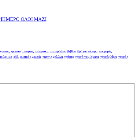
ΡΙΗΜΕΡΟ ΟΛΟΙ ΜΑΖΙ
χνευτες χρυσου
αντάρτες
αντάρτικα
αποκρύψεις
βιβλίο
βράχος
δέντρο
εκκρεμές
τούρκικα
φίδι
φυσικός χρυσός
χάρτης
χελώνα
χρήσης
χρυσά νομίσματα
χρυσές λίρες
χρυσός