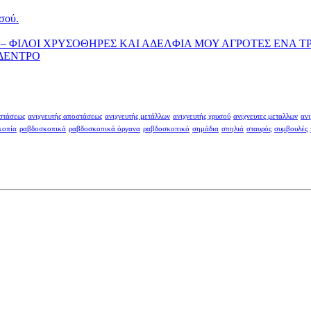
σού.
– ΦΙΛΟΙ ΧΡΥΣΟΘΗΡΕΣ ΚΑΙ ΑΔΕΛΦΙΑ ΜΟΥ ΑΓΡΟΤΕΣ ΕΝΑ Τ
 ΔΕΝΤΡΟ
οστάσεως
ανιχνευτής αποστάσεως
ανιχνευτής μετάλλων
ανιχνευτής χρυσού
ανιχνευτες μεταλλων
ανι
κοπία
ραβδοσκοπικά
ραβδοσκοπικά όργανα
ραβδοσκοπικό
σημάδια
σπηλιά
σταυρός
συμβουλές