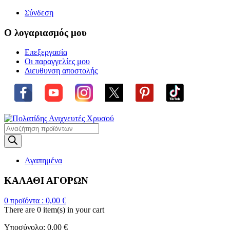
Σύνδεση
Ο λογαριασμός μου
Επεξεργασία
Οι παραγγελίες μου
Διευθυνση αποστολής
Η ΜΕΓΑ
Products
search
Αγαπημένα
ΚΑΛΑΘΙ ΑΓΟΡΩΝ
0
προϊόντα :
0,00
€
There are
0 item(s)
in your cart
Υποσύνολο:
0,00
€