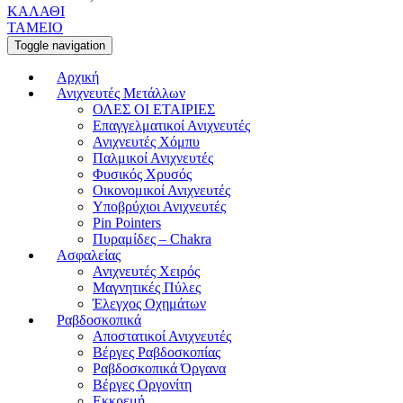
ΚΑΛΑΘΙ
ΤΑΜΕΙΟ
Toggle navigation
Αρχική
Ανιχνευτές Μετάλλων
ΟΛΕΣ ΟΙ ΕΤΑΙΡΙΕΣ
Επαγγελματικοί Ανιχνευτές
Ανιχνευτές Χόμπυ
Παλμικοί Ανιχνευτές
Φυσικός Χρυσός
Οικονομικοί Ανιχνευτές
Υποβρύχιοι Ανιχνευτές
Pin Pointers
Πυραμίδες – Chakra
Ασφαλείας
Ανιχνευτές Χειρός
Μαγνητικές Πύλες
Έλεγχος Οχημάτων
Ραβδοσκοπικά
Αποστατικοί Ανιχνευτές
Βέργες Ραβδοσκοπίας
Ραβδοσκοπικά Όργανα
Βέργες Οργονίτη
Εκκρεμή