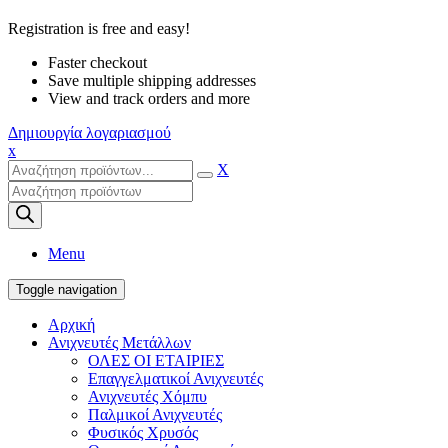
Registration is free and easy!
Faster checkout
Save multiple shipping addresses
View and track orders and more
Δημιουργία λογαριασμού
x
X
Products
search
Menu
Toggle navigation
Αρχική
Ανιχνευτές Μετάλλων
ΟΛΕΣ ΟΙ ΕΤΑΙΡΙΕΣ
Επαγγελματικοί Ανιχνευτές
Ανιχνευτές Χόμπυ
Παλμικοί Ανιχνευτές
Φυσικός Χρυσός