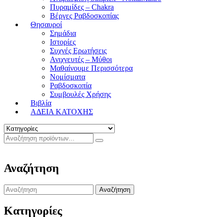
Πυραμίδες – Chakra
Βέργες Ραβδοσκοπίας
Θησαυροί
Σημάδια
Ιστορίες
Συχνές Ερωτήσεις
Ανιχνευτές – Μύθοι
Μαθαίνουμε Περισσότερα
Νομίσματα
Ραβδοσκοπία
Συμβουλές Χρήσης
Βιβλία
ΑΔΕΙΑ ΚΑΤΟΧΗΣ
Αναζήτηση
Search
for:
Κατηγορίες