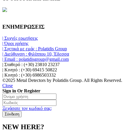
ΕΝΗΜΕΡΩΣΕΙΣ
| Συχνές ερωτήσεις
| Όροι χρήσης
| Σχετικά με εμάς : Polatidis Group
| Διεύθυνση : Φιλίππου 10, Έδεσσα
| Email : polatidisgroup@gmail.com
| Σταθερό : (+30) 23810 23237
| Κινητό : (+30) 69415 50822
| Κινητό : (+30) 6986503332
©2025 Metal Detectors by Polatidis Group. All Rights Reserved.
Close
Sign in Or Register
Ξεχάσατε τον κωδικό σας;
NEW HERE?