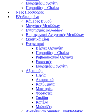
Εκκρεμές Οργονίτη
Πυραμίδες – Chakra
Νεες Προσφορες
Εξειδικευμένα
Κάμερες Βυθού
Μαγνήτες Μετάλλων
Εντοπισμός Καλωδίων
Βιομηχανικοί Ανιχνευτές Μετάλλων
Σκαπτικά Είδη
Ενεργειακά
Βέργες Οργονίτη
Πυραμίδες – Chakra
Ραβδοσκοπικά Όργανα
Εκκρεμές
Εκκρεμές Οργονίτη
Αξεσουάρ
Πηνία
Ακουστικά
Καλύμματα
Μπαταρίες
Φορτιστές
Σακίδια
Καπέλα
Μπλούζες
Αναβάθμιση Simplex+ NoktaMakro