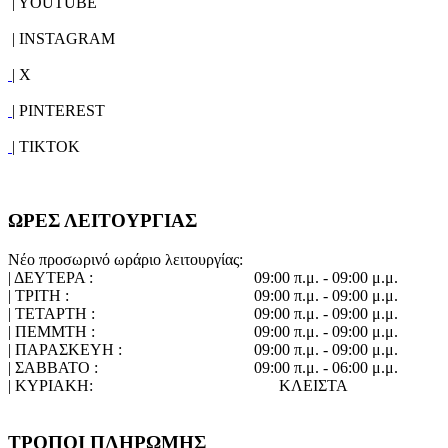
| YOUTUBE
| INSTAGRAM
| X
| PINTEREST
| TIKTOK
ΩΡΕΣ ΛΕΙΤΟΥΡΓΙΑΣ
Νέο προσωρινό ωράριο λειτουργίας:
| ΔΕΥΤΕΡΑ :
09:00 π.μ. - 09:00 μ.μ.
| ΤΡΙΤΗ :
09:00 π.μ. - 09:00 μ.μ.
| ΤΕΤΑΡΤΗ :
09:00 π.μ. - 09:00 μ.μ.
| ΠΕΜΜΤΗ :
09:00 π.μ. - 09:00 μ.μ.
| ΠΑΡΑΣΚΕΥΗ :
09:00 π.μ. - 09:00 μ.μ.
| ΣΑΒΒΑΤΟ :
09:00 π.μ. - 06:00 μ.μ.
| ΚΥΡΙΑΚΗ:
ΚΛΕΙΣΤΑ
ΤΡΟΠΟΙ ΠΛΗΡΩΜΗΣ