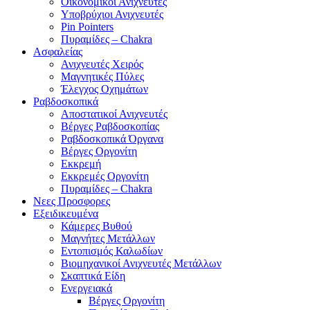
Οικονομικοί Ανιχνευτές
Υποβρύχιοι Ανιχνευτές
Pin Pointers
Πυραμίδες – Chakra
Ασφαλείας
Ανιχνευτές Χειρός
Μαγνητικές Πύλες
Έλεγχος Οχημάτων
Ραβδοσκοπικά
Αποστατικοί Ανιχνευτές
Βέργες Ραβδοσκοπίας
Ραβδοσκοπικά Όργανα
Βέργες Οργονίτη
Εκκρεμή
Εκκρεμές Οργονίτη
Πυραμίδες – Chakra
Νεες Προσφορες
Εξειδικευμένα
Κάμερες Βυθού
Μαγνήτες Μετάλλων
Εντοπισμός Καλωδίων
Βιομηχανικοί Ανιχνευτές Μετάλλων
Σκαπτικά Είδη
Ενεργειακά
Βέργες Οργονίτη