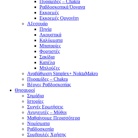
Πυραμίδες – Chakra
Ραβδοσκοπικά Όργανα
Εκκρεμές
Εκκρεμές Οργονίτη
Αξεσουάρ
Πηνία
Ακουστικά
Καλύμματα
Μπαταρίες
Φορτιστές
Σακίδια
Καπέλα
Μπλούζες
Αναβάθμιση Simplex+ NoktaMakro
Πυραμίδες – Chakra
Βέργες Ραβδοσκοπίας
Θησαυροί
Σημάδια
Ιστορίες
Συχνές Ερωτήσεις
Ανιχνευτές – Μύθοι
Μαθαίνουμε Περισσότερα
Νομίσματα
Ραβδοσκοπία
Συμβουλές Χρήσης