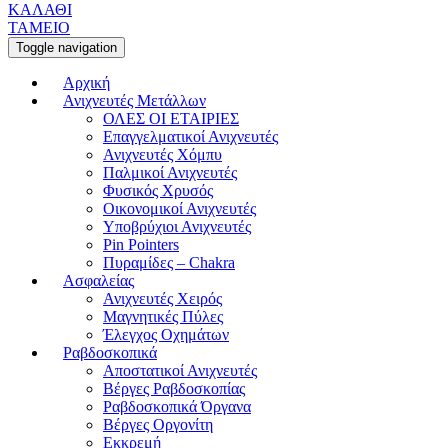
ΚΑΛΑΘΙ
ΤΑΜΕΙΟ
Toggle navigation
Αρχική
Ανιχνευτές Μετάλλων
ΟΛΕΣ ΟΙ ΕΤΑΙΡΙΕΣ
Επαγγελματικοί Ανιχνευτές
Ανιχνευτές Χόμπυ
Παλμικοί Ανιχνευτές
Φυσικός Χρυσός
Οικονομικοί Ανιχνευτές
Υποβρύχιοι Ανιχνευτές
Pin Pointers
Πυραμίδες – Chakra
Ασφαλείας
Ανιχνευτές Χειρός
Μαγνητικές Πύλες
Έλεγχος Οχημάτων
Ραβδοσκοπικά
Αποστατικοί Ανιχνευτές
Βέργες Ραβδοσκοπίας
Ραβδοσκοπικά Όργανα
Βέργες Οργονίτη
Εκκρεμή