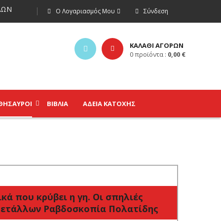
ΩΝ
Ο Λογαριασμός Μου
Σύνδεση
ΚΑΛΑΘΙ ΑΓΟΡΩΝ
0
προϊόντα :
0,00
€
ΘΗΣΑΥΡΟΊ
ΒΙΒΛΊΑ
ΑΔΕΙΑ ΚΑΤΟΧΗΣ
κά που κρύβει η γη. Οι σπηλιές
 μετάλλων Ραβδοσκοπία Πολατίδης