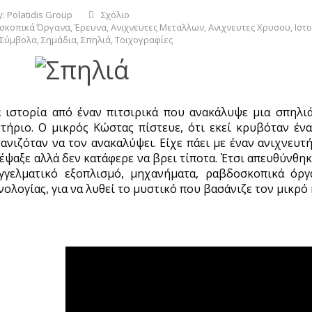
y:
Polatidis Group
Σχόλιο
σκοπικά Όργανα
,
Έρευνα
,
Ανιχνευτες Μεταλλων
,
Ανιχνευτες Χρυσου
,
Ιστ
Σύμβολα
,
Σημάδια
,
Σπηλιά
,
Τοιχογραφίες
 ιστορία από έναν πιτσιρικά που ανακάλυψε μια σπηλιά
τήριο. Ο μικρός Κώστας πίστευε, ότι εκεί κρυβόταν έν
ανιζόταν να τον ανακαλύψει. Είχε πάει με έναν ανιχνευτ
 έψαξε αλλά δεν κατάφερε να βρει τίποτα. Έτσι απευθύνθ
γγελματικό εξοπλισμό, μηχανήματα, ραβδοσκοπικά όργ
νολογίας, για να λυθεί το μυστικό που βασάνιζε τον μικρό 