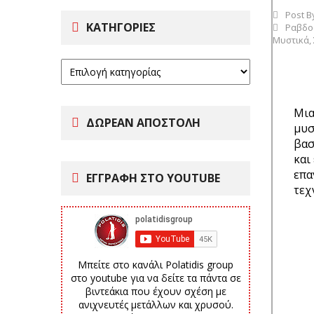
Post B
ΚΑΤΗΓΟΡΊΕΣ
Ραβδο
Μυστικά
,
Μια
ΔΩΡΕΑΝ ΑΠΟΣΤΟΛΗ
μυσ
βασ
και
επα
ΕΓΓΡΑΦΗ ΣΤΟ YOUTUBE
τεχ
Μπείτε στο κανάλι Polatidis group
στο youtube για να δείτε τα πάντα σε
βιντεάκια που έχουν σχέση με
ανιχνευτές μετάλλων και χρυσού.