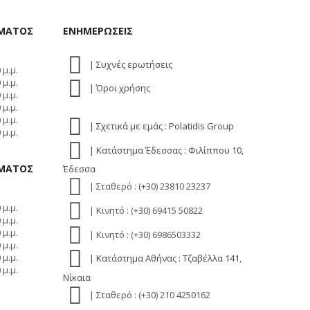
ΗΜΑΤΟΣ
ΕΝΗΜΕΡΩΣΕΙΣ
| Συχνές ερωτήσεις
 μ.μ.
 μ.μ.
| Όροι χρήσης
 μ.μ.
 μ.μ.
 μ.μ.
| Σχετικά με εμάς : Polatidis Group
 μ.μ.
| Κατάστημα Έδεσσας : Φιλίππου 10,
ΗΜΑΤΟΣ
Έδεσσα
| Σταθερό : (+30) 23810 23237
 μ.μ.
| Κινητό : (+30) 69415 50822
 μ.μ.
 μ.μ.
| Κινητό : (+30) 6986503332
 μ.μ.
 μ.μ.
| Κατάστημα Αθήνας : Τζαβέλλα 141,
 μ.μ.
Νίκαια
| Σταθερό : (+30) 210 4250162