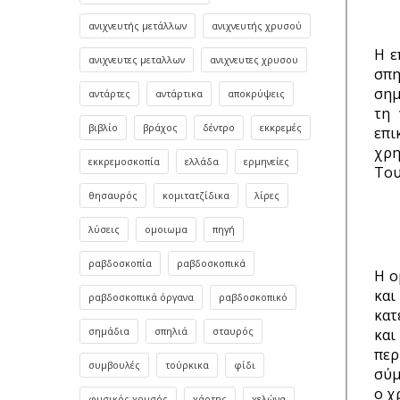
ανιχνευτής μετάλλων
ανιχνευτής χρυσού
Η ε
ανιχνευτες μεταλλων
ανιχνευτες χρυσου
σπη
σημ
αντάρτες
αντάρτικα
αποκρύψεις
τη 
βιβλίο
βράχος
δέντρο
εκκρεμές
επι
χρη
εκκρεμοσκοπία
ελλάδα
ερμηνείες
Του
θησαυρός
κομιτατζίδικα
λίρες
λύσεις
ομοιωμα
πηγή
ραβδοσκοπία
ραβδοσκοπικά
Η ο
και
ραβδοσκοπικά όργανα
ραβδοσκοπικό
κατ
και
σημάδια
σπηλιά
σταυρός
περ
συμβουλές
τούρκικα
φίδι
σύμ
ο χ
φυσικός χρυσός
χάρτης
χελώνα