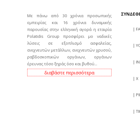
ΣΥΝΔΕΘΕ
Με πάνω από 30 χρόνια προσωπικής
εμπειρίας και 16 χρόνια δυναμικής
| F
παρουσίας στην ελληνική αγορά η εταιρία
Polatidis Group προσφέρει μο ναδικές
λύσεις σε εξοπλισμό ασφαλείας,
| Y
ανιχνευτών μετάλλων, ανιχνευτών χρυσού,
ραβδοσκοπικών οργάνων, οργάνων
| I
έρευνας τόσο ξηράς όσο και βυθού...
διαβάστε περισσότερα
| X
| P
| T