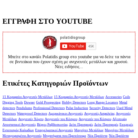
ΕΓΓΡΑΦΗ ΣΤΟ YOUTUBE
Μπείτε στο κανάλι Polatidis group στο youtube για να δείτε τα πάντα
σε βιντεάκια που έχουν σχέση με ανιχνευτές μετάλλων και χρυσού.
Νέες ειδήσεις...
Ετικέτες Κατηγοριών Προϊόντων
15 Κορυφαίοι Ανιχνευτές Μετάλλων
15 Κορυφαίοι Ανιχνευτές Μετάλλων
Accessories
Coils
Digging Tools
Dowser
Gold Prospecting
Hobby Detectors
Long Range Locators
Metal
detectors
Pendulums
Professional Detectors
Pulse Induction
Security Detectors
Used Metal
Detectors
Waterproof Detectors
Αμερικάνικοι Ανιχνευτές
Ανιχνευτές Ασφαλείας
Ανιχνευτές
Μετάλλων
Ανιχνευτές Χόμπυ
Ανιχνευτές του Κόσμου
Ανιχνευτές του Κόσμου
Αξεσουάρ
Αποστατικοί Ανιχνευτές
Βέργες Ραβδοσκοπίας
Δείτε Προσφορές
Δείτε Προσφορές
Εκκρεμές
Εντοπισμός Καλωδίων
Επαγγελματικοί Ανιχνευτές
Μαγνήτες Μετάλλων
Μαγνήτες Μετάλλων
Μεταχειρισμένοι Ανιχνευτές
Μηχανήματα που Προτείνουμε
Νέα Προϊόντα
Νέα Προϊόντα