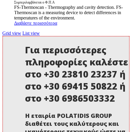
price
τρέχουσα
Συμπεριλαμβάνεται ο Φ.Π.Α
FS-Thermoscan - Thermography and cavity detection. FS-
was:
τιμή
Thermoscan is a measuring device to detect differences in
4.500,00 €.
είναι:
temperatures of the environment.
4.200,00 €.
Διαβάστε περισσότερα
Grid view
List view
Για περισσότερες
πληροφορίες καλέστε
στο +30 23810 23237 ή
στο +30 69415 50822 ή
στο +30 6986503332
Η εταιρία POLATIDIS GROUP
διαθέτει τους καλύτερους και
ικανότερους τεχνικούς ώστε να