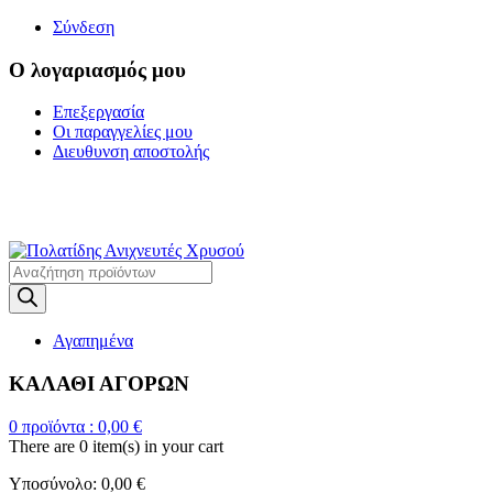
Σύνδεση
Ο λογαριασμός μου
Επεξεργασία
Οι παραγγελίες μου
Διευθυνση αποστολής
Η ΜΕΓΑΛΥΤΕΡΗ
ΓΚΑΜΑ ΑΝΙΧΝΕΥΤΩΝ ΜΕΤΑΛΛΩΝ
Products
search
Αγαπημένα
ΚΑΛΑΘΙ ΑΓΟΡΩΝ
0
προϊόντα :
0,00
€
There are
0 item(s)
in your cart
Υποσύνολο:
0,00
€