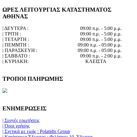
ΩΡΕΣ ΛΕΙΤΟΥΡΓΙΑΣ ΚΑΤΑΣΤΗΜΑΤΟΣ
ΑΘΗΝΑΣ
| ΔΕΥΤΕΡΑ :
09:00 π.μ. - 5:00 μ.μ.
| ΤΡΙΤΗ :
09:00 π.μ. - 5:00 μ.μ.
| ΤΕΤΑΡΤΗ :
09:00 π.μ. - 5:00 μ.μ.
| ΠΕΜΜΤΗ :
09:00 π.μ. - 05:00 μ.μ.
| ΠΑΡΑΣΚΕΥΗ :
09:00 π.μ. - 05:00 μ.μ.
| ΣΑΒΒΑΤΟ :
09:00 π.μ. - 2:00 μ.μ.
| ΚΥΡΙΑΚΗ:
ΚΛΕΙΣΤΑ
ΤΡΟΠΟΙ ΠΛΗΡΩΜΗΣ
ΕΝΗΜΕΡΩΣΕΙΣ
| Συχνές ερωτήσεις
| Όροι χρήσης
| Σχετικά με εμάς : Polatidis Group
| Κατάστημα Έδεσσας : Φιλίππου 10, Έδεσσα