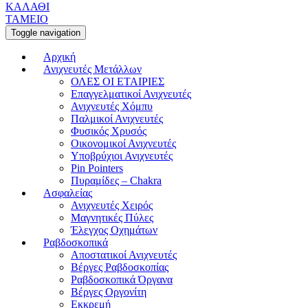
ΚΑΛΑΘΙ
ΤΑΜΕΙΟ
Toggle navigation
Αρχική
Ανιχνευτές Μετάλλων
ΟΛΕΣ ΟΙ ΕΤΑΙΡΙΕΣ
Επαγγελματικοί Ανιχνευτές
Ανιχνευτές Χόμπυ
Παλμικοί Ανιχνευτές
Φυσικός Χρυσός
Οικονομικοί Ανιχνευτές
Υποβρύχιοι Ανιχνευτές
Pin Pointers
Πυραμίδες – Chakra
Ασφαλείας
Ανιχνευτές Χειρός
Μαγνητικές Πύλες
Έλεγχος Οχημάτων
Ραβδοσκοπικά
Αποστατικοί Ανιχνευτές
Βέργες Ραβδοσκοπίας
Ραβδοσκοπικά Όργανα
Βέργες Οργονίτη
Εκκρεμή