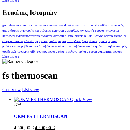
λίρες
χρυσός
Ετικέτες Ιστοριών
gold detectors
long range locators
marks
metal detectors
treasure marks
αθήνα
ανιχνευτές
αποστάσεως
ανιχνευτής αποστάσεως
ανιχνευτής μετάλλων
ανιχνευτής χρυσού
ανιχνευτες
μεταλλων
ανιχνευτες χρυσου
αντάρτες
αντάρτικα
αποκρύψεις
βιβλίο
βράχος
δέντρο
εκκρεμές
εκκρεμοσκοπία
ελλάδα
ερμηνείες
θησαυρός
κομιτατζίδικα
λίρες
λύσεις
ομοιωμα
πηγή
ραβδοσκοπία
ραβδοσκοπικά
ραβδοσκοπικά όργανα
ραβδοσκοπικό
σημάδια
σπηλιά
σταυρός
συμβουλές
τούρκικα
φίδι
φυσικός χρυσός
χάρτης
χελώνα
χρήσης
χρυσά νομίσματα
χρυσές
λίρες
χρυσός
fs thermoscan
Grid view
List view
Quick View
-7%
OKM FS THERMOSCAN
Original
Η
4.500,00
€
4.200,00
€