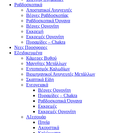
Ραβδοσκοπικά
Αποστατικοί Ανιχνευτές
Βέργες Ραβδοσκοπίας
Ραβδοσκοπικά Όργανα
Βέργες Οργονίτη
Εκκρεμή
Εκκρεμές Οργονίτη
Πυραμίδες – Chakra
Νεες Προσφορες
Εξειδικευμένα
Κάμερες Βυθού
Μαγνήτες Μετάλλων
Εντοπισμός Καλωδίων
Βιομηχανικοί Ανιχνευτές Μετάλλων
Σκαπτικά Είδη
Ενεργειακά
Βέργες Οργονίτη
Πυραμίδες – Chakra
Ραβδοσκοπικά Όργανα
Εκκρεμές
Εκκρεμές Οργονίτη
Αξεσουάρ
Πηνία
Ακουστικά
Καλύμματα