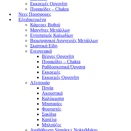
Εκκρεμές Οργονίτη
Πυραμίδες – Chakra
Νεες Προσφορες
Εξειδικευμένα
Κάμερες Βυθού
Μαγνήτες Μετάλλων
Εντοπισμός Καλωδίων
Βιομηχανικοί Ανιχνευτές Μετάλλων
Σκαπτικά Είδη
Ενεργειακά
Βέργες Οργονίτη
Πυραμίδες – Chakra
Ραβδοσκοπικά Όργανα
Εκκρεμές
Εκκρεμές Οργονίτη
Αξεσουάρ
Πηνία
Ακουστικά
Καλύμματα
Μπαταρίες
Φορτιστές
Σακίδια
Καπέλα
Μπλούζες
Αναβάθμιση Simplex+ NoktaMakro