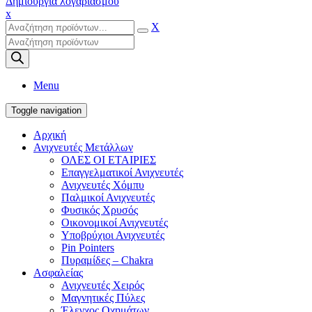
Δημιουργία λογαριασμού
x
X
Products
search
Menu
Toggle navigation
Αρχική
Ανιχνευτές Μετάλλων
ΟΛΕΣ ΟΙ ΕΤΑΙΡΙΕΣ
Επαγγελματικοί Ανιχνευτές
Ανιχνευτές Χόμπυ
Παλμικοί Ανιχνευτές
Φυσικός Χρυσός
Οικονομικοί Ανιχνευτές
Υποβρύχιοι Ανιχνευτές
Pin Pointers
Πυραμίδες – Chakra
Ασφαλείας
Ανιχνευτές Χειρός
Μαγνητικές Πύλες
Έλεγχος Οχημάτων