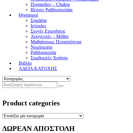
Πυραμίδες – Chakra
Βέργες Ραβδοσκοπίας
Θησαυροί
Σημάδια
Ιστορίες
Συχνές Ερωτήσεις
Ανιχνευτές – Μύθοι
Μαθαίνουμε Περισσότερα
Νομίσματα
Ραβδοσκοπία
Συμβουλές Χρήσης
Βιβλία
ΑΔΕΙΑ ΚΑΤΟΧΗΣ
Product categories
ΔΩΡΕΑΝ ΑΠΟΣΤΟΛΗ