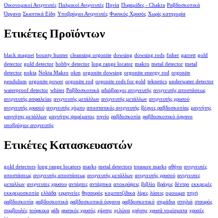
Οικονομικοί Ανιχνευτές
Παλμικοί Ανιχνευτές
Πηνία
Πυραμίδες - Chakra
Ραβδοσκοπικά
Όργανα
Σκαπτικά Είδη
Υποβρύχιοι Ανιχνευτές
Φυσικός Χρυσός
Χωρίς κατηγορία
Ετικέτες Προϊόντων
black magnet
bounty hunter
cleansing orgonite
dowsing
dowsing rods
fisher
garrett
gold
detector
gold detector
hobby detector
long range locator
makro
metal detector
metal
detector
nokta
Nokta Makro
okm
orgonite dowsing
orgonite energy rod
orgonite
pendulum
orgonite power
orgonite rod
orgonite rods for gold
teknetics
underwater detector
waterproof detector
whites
Ραβδοσκοπικά
αδιάβροχος ανιχνευτής
ανιχνευτής αποστάσεως
ανιχνευτής ασφαλείας
ανιχνευτής μετάλλων
ανιχνευτής μετάλλων
ανιχνευτής χρυσού
ανιχνευτής χρυσού
ανιχνευτής χόμπυ
αποστατικός ανιχνευτής
βέργες ραβδοσκοπίας
μαγνήτης
μαγνήτης μετάλλων
μαγνήτης ψαρέματος
πηνίο
ραβδοσκοπία
ραβδοσκοπικό όργανο
υποβρύχιος ανιχνευτής
Ετικέτες Κατασκευαστών
gold detectors
long range locators
marks
metal detectors
treasure marks
αθήνα
ανιχνευτές
αποστάσεως
ανιχνευτής αποστάσεως
ανιχνευτής μετάλλων
ανιχνευτής χρυσού
ανιχνευτες
μεταλλων
ανιχνευτες χρυσου
αντάρτες
αντάρτικα
αποκρύψεις
βιβλίο
βράχος
δέντρο
εκκρεμές
εκκρεμοσκοπία
ελλάδα
ερμηνείες
θησαυρός
κομιτατζίδικα
λίρες
λύσεις
ομοιωμα
πηγή
ραβδοσκοπία
ραβδοσκοπικά
ραβδοσκοπικά όργανα
ραβδοσκοπικό
σημάδια
σπηλιά
σταυρός
συμβουλές
τούρκικα
φίδι
φυσικός χρυσός
χάρτης
χελώνα
χρήσης
χρυσά νομίσματα
χρυσές