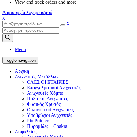
View and track orders and more
Δημιουργία λογαριασμού
x
X
Products
search
Menu
Toggle navigation
Αρχική
Ανιχνευτές Μετάλλων
ΟΛΕΣ ΟΙ ΕΤΑΙΡΙΕΣ
Επαγγελματικοί Ανιχνευτές
Ανιχνευτές Χόμπυ
Παλμικοί Ανιχνευτές
Φυσικός Χρυσός
Οικονομικοί Ανιχνευτές
Υποβρύχιοι Ανιχνευτές
Pin Pointers
Πυραμίδες – Chakra
Ασφαλείας