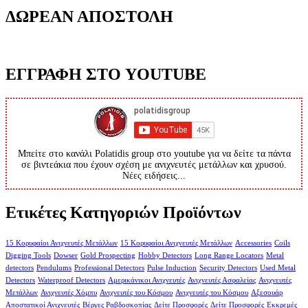
ΔΩΡΕΑΝ ΑΠΟΣΤΟΛΗ
ΕΓΓΡΑΦΗ ΣΤΟ YOUTUBE
Μπείτε στο κανάλι Polatidis group στο youtube για να δείτε τα πάντα
σε βιντεάκια που έχουν σχέση με ανιχνευτές μετάλλων και χρυσού.
Νέες ειδήσεις...
Ετικέτες Κατηγοριών Προϊόντων
15 Κορυφαίοι Ανιχνευτές Μετάλλων
15 Κορυφαίοι Ανιχνευτές Μετάλλων
Accessories
Coils
Digging Tools
Dowser
Gold Prospecting
Hobby Detectors
Long Range Locators
Metal
detectors
Pendulums
Professional Detectors
Pulse Induction
Security Detectors
Used Metal
Detectors
Waterproof Detectors
Αμερικάνικοι Ανιχνευτές
Ανιχνευτές Ασφαλείας
Ανιχνευτές
Μετάλλων
Ανιχνευτές Χόμπυ
Ανιχνευτές του Κόσμου
Ανιχνευτές του Κόσμου
Αξεσουάρ
Αποστατικοί Ανιχνευτές
Βέργες Ραβδοσκοπίας
Δείτε Προσφορές
Δείτε Προσφορές
Εκκρεμές