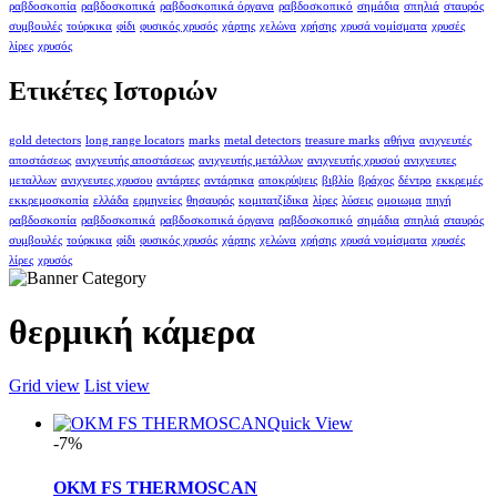
ραβδοσκοπία
ραβδοσκοπικά
ραβδοσκοπικά όργανα
ραβδοσκοπικό
σημάδια
σπηλιά
σταυρός
συμβουλές
τούρκικα
φίδι
φυσικός χρυσός
χάρτης
χελώνα
χρήσης
χρυσά νομίσματα
χρυσές
λίρες
χρυσός
Ετικέτες Ιστοριών
gold detectors
long range locators
marks
metal detectors
treasure marks
αθήνα
ανιχνευτές
αποστάσεως
ανιχνευτής αποστάσεως
ανιχνευτής μετάλλων
ανιχνευτής χρυσού
ανιχνευτες
μεταλλων
ανιχνευτες χρυσου
αντάρτες
αντάρτικα
αποκρύψεις
βιβλίο
βράχος
δέντρο
εκκρεμές
εκκρεμοσκοπία
ελλάδα
ερμηνείες
θησαυρός
κομιτατζίδικα
λίρες
λύσεις
ομοιωμα
πηγή
ραβδοσκοπία
ραβδοσκοπικά
ραβδοσκοπικά όργανα
ραβδοσκοπικό
σημάδια
σπηλιά
σταυρός
συμβουλές
τούρκικα
φίδι
φυσικός χρυσός
χάρτης
χελώνα
χρήσης
χρυσά νομίσματα
χρυσές
λίρες
χρυσός
θερμική κάμερα
Grid view
List view
Quick View
-7%
OKM FS THERMOSCAN