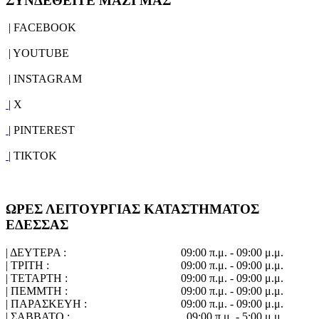
ΣΥΝΔΕΘΕΙΤΕ ΜΑΖΙ ΜΑΣ
| FACEBOOK
| YOUTUBE
| INSTAGRAM
| X
| PINTEREST
| TIKTOK
ΩΡΕΣ ΛΕΙΤΟΥΡΓΙΑΣ ΚΑΤΑΣΤΗΜΑΤΟΣ
ΕΔΕΣΣΑΣ
| ΔΕΥΤΕΡΑ :
09:00 π.μ. - 09:00 μ.μ.
| ΤΡΙΤΗ :
09:00 π.μ. - 09:00 μ.μ.
| ΤΕΤΑΡΤΗ :
09:00 π.μ. - 09:00 μ.μ.
| ΠΕΜΜΤΗ :
09:00 π.μ. - 09:00 μ.μ.
| ΠΑΡΑΣΚΕΥΗ :
09:00 π.μ. - 09:00 μ.μ.
| ΣΑΒΒΑΤΟ :
09:00 π.μ. - 5:00 μ.μ.