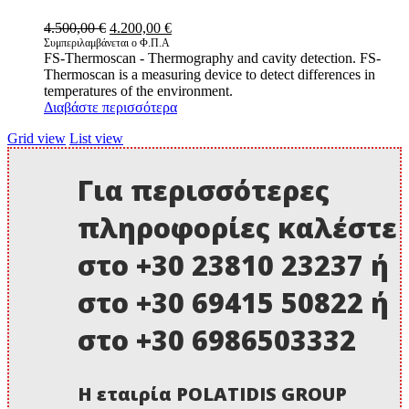
Original
Η
4.500,00
€
4.200,00
€
price
τρέχουσα
Συμπεριλαμβάνεται ο Φ.Π.Α
FS-Thermoscan - Thermography and cavity detection. FS-
was:
τιμή
Thermoscan is a measuring device to detect differences in
4.500,00 €.
είναι:
temperatures of the environment.
4.200,00 €.
Διαβάστε περισσότερα
Grid view
List view
Για περισσότερες
πληροφορίες καλέστε
στο +30 23810 23237 ή
στο +30 69415 50822 ή
στο +30 6986503332
Η εταιρία POLATIDIS GROUP