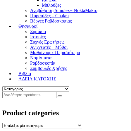
Μπλούζες
Αναβάθμιση Simplex+ NoktaMakro
Πυραμίδες – Chakra
Βέργες Ραβδοσκοπίας
Θησαυροί
Σημάδια
Ιστορίες
Συχνές Ερωτήσεις
Ανιχνευτές – Μύθοι
Μαθαίνουμε Περισσότερα
Νομίσματα
Ραβδοσκοπία
Συμβουλές Χρήσης
Βιβλία
ΑΔΕΙΑ ΚΑΤΟΧΗΣ
Product categories