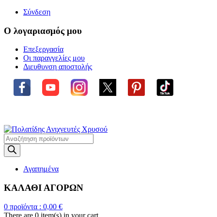
Σύνδεση
Ο λογαριασμός μου
Επεξεργασία
Οι παραγγελίες μου
Διευθυνση αποστολής
Η ΜΕΓΑΛΥΤΕΡΗ ΓΚΑΜΑ
ΑΝΙΧΝΕΥΤΩΝ ΜΕΤΑΛΛΩΝ
Products
search
Αγαπημένα
ΚΑΛΑΘΙ ΑΓΟΡΩΝ
0
προϊόντα :
0,00
€
There are
0 item(s)
in your cart