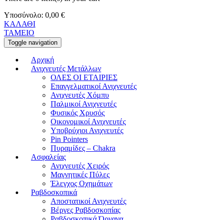
Υποσύνολο:
0,00
€
ΚΑΛΑΘΙ
ΤΑΜΕΙΟ
Toggle navigation
Αρχική
Ανιχνευτές Μετάλλων
ΟΛΕΣ ΟΙ ΕΤΑΙΡΙΕΣ
Επαγγελματικοί Ανιχνευτές
Ανιχνευτές Χόμπυ
Παλμικοί Ανιχνευτές
Φυσικός Χρυσός
Οικονομικοί Ανιχνευτές
Υποβρύχιοι Ανιχνευτές
Pin Pointers
Πυραμίδες – Chakra
Ασφαλείας
Ανιχνευτές Χειρός
Μαγνητικές Πύλες
Έλεγχος Οχημάτων
Ραβδοσκοπικά
Αποστατικοί Ανιχνευτές
Βέργες Ραβδοσκοπίας
Ραβδοσκοπικά Όργανα