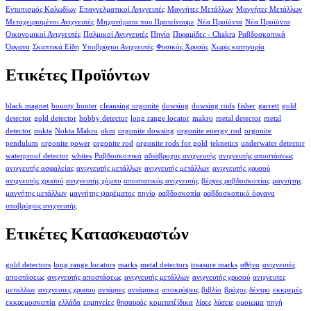
Εντοπισμός Καλωδίων
Επαγγελματικοί Ανιχνευτές
Μαγνήτες Μετάλλων
Μαγνήτες Μετάλλων
Μεταχειρισμένοι Ανιχνευτές
Μηχανήματα που Προτείνουμε
Νέα Προϊόντα
Νέα Προϊόντα
Οικονομικοί Ανιχνευτές
Παλμικοί Ανιχνευτές
Πηνία
Πυραμίδες - Chakra
Ραβδοσκοπικά
Όργανα
Σκαπτικά Είδη
Υποβρύχιοι Ανιχνευτές
Φυσικός Χρυσός
Χωρίς κατηγορία
Ετικέτες Προϊόντων
black magnet
bounty hunter
cleansing orgonite
dowsing
dowsing rods
fisher
garrett
gold
detector
gold detector
hobby detector
long range locator
makro
metal detector
metal
detector
nokta
Nokta Makro
okm
orgonite dowsing
orgonite energy rod
orgonite
pendulum
orgonite power
orgonite rod
orgonite rods for gold
teknetics
underwater detector
waterproof detector
whites
Ραβδοσκοπικά
αδιάβροχος ανιχνευτής
ανιχνευτής αποστάσεως
ανιχνευτής ασφαλείας
ανιχνευτής μετάλλων
ανιχνευτής μετάλλων
ανιχνευτής χρυσού
ανιχνευτής χρυσού
ανιχνευτής χόμπυ
αποστατικός ανιχνευτής
βέργες ραβδοσκοπίας
μαγνήτης
μαγνήτης μετάλλων
μαγνήτης ψαρέματος
πηνίο
ραβδοσκοπία
ραβδοσκοπικό όργανο
υποβρύχιος ανιχνευτής
Ετικέτες Κατασκευαστών
gold detectors
long range locators
marks
metal detectors
treasure marks
αθήνα
ανιχνευτές
αποστάσεως
ανιχνευτής αποστάσεως
ανιχνευτής μετάλλων
ανιχνευτής χρυσού
ανιχνευτες
μεταλλων
ανιχνευτες χρυσου
αντάρτες
αντάρτικα
αποκρύψεις
βιβλίο
βράχος
δέντρο
εκκρεμές
εκκρεμοσκοπία
ελλάδα
ερμηνείες
θησαυρός
κομιτατζίδικα
λίρες
λύσεις
ομοιωμα
πηγή