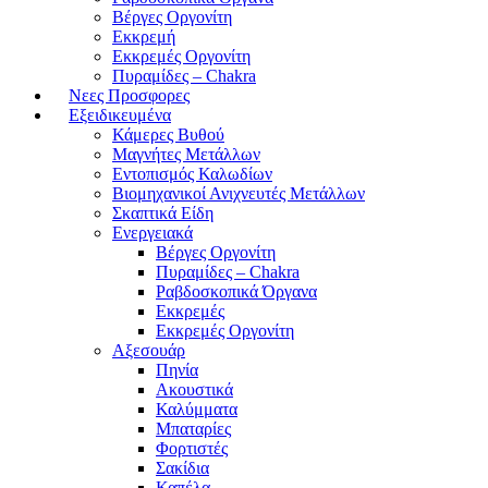
Βέργες Οργονίτη
Εκκρεμή
Εκκρεμές Οργονίτη
Πυραμίδες – Chakra
Νεες Προσφορες
Εξειδικευμένα
Κάμερες Βυθού
Μαγνήτες Μετάλλων
Εντοπισμός Καλωδίων
Βιομηχανικοί Ανιχνευτές Μετάλλων
Σκαπτικά Είδη
Ενεργειακά
Βέργες Οργονίτη
Πυραμίδες – Chakra
Ραβδοσκοπικά Όργανα
Εκκρεμές
Εκκρεμές Οργονίτη
Αξεσουάρ
Πηνία
Ακουστικά
Καλύμματα
Μπαταρίες
Φορτιστές
Σακίδια
Καπέλα