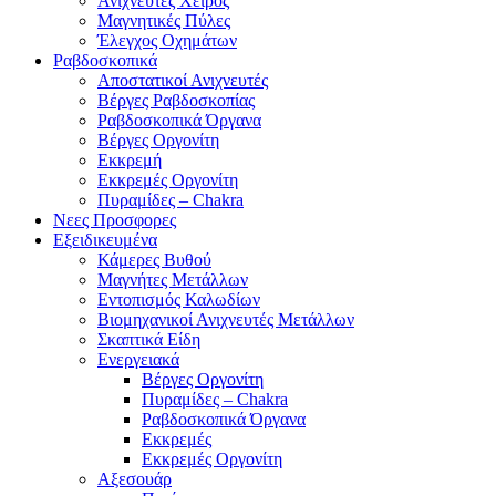
Ανιχνευτές Χειρός
Μαγνητικές Πύλες
Έλεγχος Οχημάτων
Ραβδοσκοπικά
Αποστατικοί Ανιχνευτές
Βέργες Ραβδοσκοπίας
Ραβδοσκοπικά Όργανα
Βέργες Οργονίτη
Εκκρεμή
Εκκρεμές Οργονίτη
Πυραμίδες – Chakra
Νεες Προσφορες
Εξειδικευμένα
Κάμερες Βυθού
Μαγνήτες Μετάλλων
Εντοπισμός Καλωδίων
Βιομηχανικοί Ανιχνευτές Μετάλλων
Σκαπτικά Είδη
Ενεργειακά
Βέργες Οργονίτη
Πυραμίδες – Chakra
Ραβδοσκοπικά Όργανα
Εκκρεμές
Εκκρεμές Οργονίτη
Αξεσουάρ