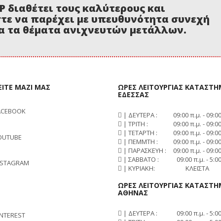
P διαθέτει τους καλύτερους και
τε να παρέχει με υπευθυνότητα συνεχή
α τα θέματα ανιχνευτών μετάλλων.
ΙΤΕ ΜΑΖΙ ΜΑΣ
ΩΡΕΣ ΛΕΙΤΟΥΡΓΙΑΣ ΚΑΤΑΣΤ
ΕΔΕΣΣΑΣ
ACEBOOK
| ΔΕΥΤΕΡΑ :
09:00 π.μ. - 09:00
| ΤΡΙΤΗ :
09:00 π.μ. - 09:00
| ΤΕΤΑΡΤΗ :
09:00 π.μ. - 09:00
OUTUBE
| ΠΕΜΜΤΗ :
09:00 π.μ. - 09:00
| ΠΑΡΑΣΚΕΥΗ :
09:00 π.μ. - 09:00
| ΣΑΒΒΑΤΟ :
09:00 π.μ. - 5:00
NSTAGRAM
| ΚΥΡΙΑΚΗ:
ΚΛΕΙΣΤΑ
ΩΡΕΣ ΛΕΙΤΟΥΡΓΙΑΣ ΚΑΤΑΣΤ
ΑΘΗΝΑΣ
| ΔΕΥΤΕΡΑ :
09:00 π.μ. - 5:00
INTEREST