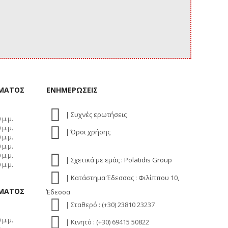
ΗΜΑΤΟΣ
ΕΝΗΜΕΡΩΣΕΙΣ
| Συχνές ερωτήσεις
 μ.μ.
 μ.μ.
| Όροι χρήσης
 μ.μ.
 μ.μ.
 μ.μ.
| Σχετικά με εμάς : Polatidis Group
 μ.μ.
| Κατάστημα Έδεσσας : Φιλίππου 10,
ΗΜΑΤΟΣ
Έδεσσα
| Σταθερό : (+30) 23810 23237
 μ.μ.
| Κινητό : (+30) 69415 50822