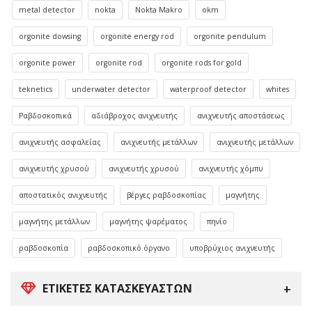
metal detector
nokta
Nokta Makro
okm
orgonite dowsing
orgonite energy rod
orgonite pendulum
orgonite power
orgonite rod
orgonite rods for gold
teknetics
underwater detector
waterproof detector
whites
Ραβδοσκοπικά
αδιάβροχος ανιχνευτής
ανιχνευτής αποστάσεως
ανιχνευτής ασφαλείας
ανιχνευτής μετάλλων
ανιχνευτής μετάλλων
ανιχνευτής χρυσού
ανιχνευτής χρυσού
ανιχνευτής χόμπυ
αποστατικός ανιχνευτής
βέργες ραβδοσκοπίας
μαγνήτης
μαγνήτης μετάλλων
μαγνήτης ψαρέματος
πηνίο
ραβδοσκοπία
ραβδοσκοπικό όργανο
υποβρύχιος ανιχνευτής
ΕΤΙΚΈΤΕΣ ΚΑΤΑΣΚΕΥΑΣΤΏΝ