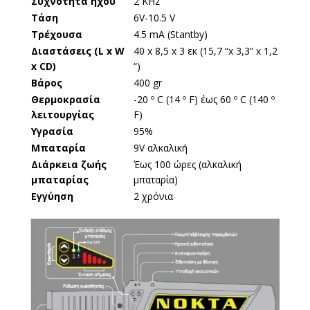
Συχνότητα ήχου
2 KHz
Τάση
6V-10.5 V
Τρέχουσα
4.5 mA (Stantby)
Διαστάσεις (L x W
40 x 8,5 x 3 εκ (15,7 “x 3,3” x 1,2
x CD)
“)
Βάρος
400 gr
Θερμοκρασία
-20 º C (14 º F) έως 60 º C (140 º
λειτουργίας
F)
Υγρασία
95%
Μπαταρία
9V αλκαλική
Διάρκεια ζωής
Έως 100 ώρες (αλκαλική
μπαταρίας
μπαταρία)
Εγγύηση
2 χρόνια