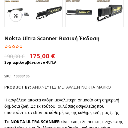
Nokta Ultra Scanner Βασική Έκδοση
Original
Η
175,00
€
190,00
€
price
τρέχουσα
Συμπεριλαμβάνεται ο Φ.Π.Α
was:
τιμή
SKU:
10000106
190,00 €.
είναι:
PRODUCT BY:
ΑΝΙΧΝΕΥΤΕΣ ΜΕΤΑΛΛΩΝ NOKTA MAKRO
175,00 €.
Η ασφάλεια αποκτά ακόμη μεγαλύτερη σημασία στη σημερινή
δημόσια ζωή. Ως εκ τούτου, οι λύσεις ασφαλείας που
απαιτούνται σχεδόν σε κάθε μέρος της καθημερινής μας ζωής.
Το
NOKTA ULTRA SCANNER
είναι ένας εξαιρετικός ανιχνευτής
ασφαλείας, με ρυθμιζόμενη ευαισθησία, γρήγορο χρόνο