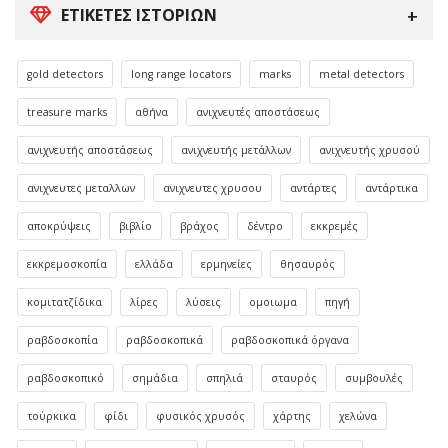
ΕΤΙΚΈΤΕΣ ΙΣΤΟΡΙΏΝ
gold detectors
long range locators
marks
metal detectors
treasure marks
αθήνα
ανιχνευτές αποστάσεως
ανιχνευτής αποστάσεως
ανιχνευτής μετάλλων
ανιχνευτής χρυσού
ανιχνευτες μεταλλων
ανιχνευτες χρυσου
αντάρτες
αντάρτικα
αποκρύψεις
βιβλίο
βράχος
δέντρο
εκκρεμές
εκκρεμοσκοπία
ελλάδα
ερμηνείες
θησαυρός
κομιτατζίδικα
λίρες
λύσεις
ομοιωμα
πηγή
ραβδοσκοπία
ραβδοσκοπικά
ραβδοσκοπικά όργανα
ραβδοσκοπικό
σημάδια
σπηλιά
σταυρός
συμβουλές
τούρκικα
φίδι
φυσικός χρυσός
χάρτης
χελώνα