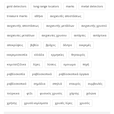
gold detectors
long range locators
marks
metal detectors
treasure marks
αθήνα
ανιχνευτές αποστάσεως
ανιχνευτής αποστάσεως
ανιχνευτής μετάλλων
ανιχνευτής χρυσού
ανιχνευτες μεταλλων
ανιχνευτες χρυσου
αντάρτες
αντάρτικα
αποκρύψεις
βιβλίο
βράχος
δέντρο
εκκρεμές
εκκρεμοσκοπία
ελλάδα
ερμηνείες
θησαυρός
κομιτατζίδικα
λίρες
λύσεις
ομοιωμα
πηγή
ραβδοσκοπία
ραβδοσκοπικά
ραβδοσκοπικά όργανα
ραβδοσκοπικό
σημάδια
σπηλιά
σταυρός
συμβουλές
τούρκικα
φίδι
φυσικός χρυσός
χάρτης
χελώνα
χρήσης
χρυσά νομίσματα
χρυσές λίρες
χρυσός