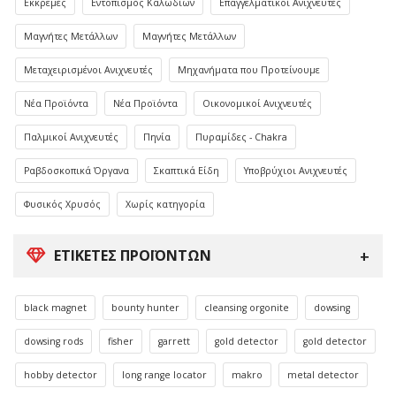
Εκκρεμές
Εντοπισμός Καλωδίων
Επαγγελματικοί Ανιχνευτές
Μαγνήτες Μετάλλων
Μαγνήτες Μετάλλων
Μεταχειρισμένοι Ανιχνευτές
Μηχανήματα που Προτείνουμε
Νέα Προϊόντα
Νέα Προϊόντα
Οικονομικοί Ανιχνευτές
Παλμικοί Ανιχνευτές
Πηνία
Πυραμίδες - Chakra
Ραβδοσκοπικά Όργανα
Σκαπτικά Είδη
Υποβρύχιοι Ανιχνευτές
Φυσικός Χρυσός
Χωρίς κατηγορία
ΕΤΙΚΈΤΕΣ ΠΡΟΪΌΝΤΩΝ
black magnet
bounty hunter
cleansing orgonite
dowsing
dowsing rods
fisher
garrett
gold detector
gold detector
hobby detector
long range locator
makro
metal detector