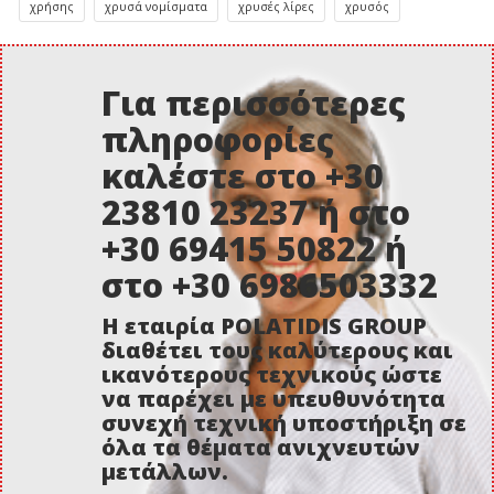
χρήσης
χρυσά νομίσματα
χρυσές λίρες
χρυσός
Για περισσότερες
πληροφορίες
καλέστε στο +30
23810 23237 ή στο
+30 69415 50822 ή
στο +30 6986503332
Η εταιρία POLATIDIS GROUP
διαθέτει τους καλύτερους και
ικανότερους τεχνικούς ώστε
να παρέχει με υπευθυνότητα
συνεχή τεχνική υποστήριξη σε
όλα τα θέματα ανιχνευτών
μετάλλων.