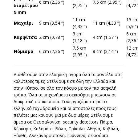
6 cm (2,36 “)
7,5 cm (2,95 “)
διαμέτρου
(2,75 “)
(4,72 
9 mm
11 cm
15 c
Μαχαίρι
9 cm (3,54 “)
11 cm (4,33 “)
(4,33 “)
(5,9 “)
3 cm
6 cm
Καρφίτσα
2 cm (0,78 “)
4 cm (1,57 “)
(1,18 “)
(2,36 
7,5 cm
12 c
Νόμισμα
6 cm (2,36 “)
8 cm (3,14 “)
(2,95 “)
(4,72 
Διαθέτουμε στην ελληνική αγορά όλα τα μοντέλα στις
καλύτερες τιμές. Στέλνουμε σε όλη την Ελλάδα και
στην Κύπρο, σε όλο τον κόσμο με τον πιο ασφαλή
τρόπο. Όλα τα μηχανήματα σεκιούριτι μπαίνουν σε
διακριτική συσκευασία. Συνεργαζόμαστε με το
ελληνικό ταχυδρομείο και οι αποστολές προς τους
πελάτες μας κάνουν μια με δυο μέρες. Στέλνουμε
άμεσα σε Θεσσαλονίκη, security detectors Πάτρα,
Κέρκυρα, Καλαμάτα, Βόλο, Τρίκαλα, Αθήνα, Καβάλα,
Ξάνθη, Αλεξανδρούπολη, Ιωάννινα, σεκιούριτι