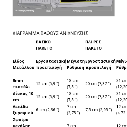
ΔΙΆΓΡΑΜΜΑ ΒΆΘΟΥΣ ΑΝΊΧΝΕΥΣΗΣ
ΒΑΣΙΚΟ
ΠΛΗΡΕΣ
ΠΑΚΕΤΟ
ΠΑΚΕΤΟ
Είδος
Εργοστασιακή
Μέγιστη
Εργοστασιακή
Μέγι
Μετάλλου
προεπιλογή
Ρύθμιση
προεπιλογή
Ρύθμ
9mm
18 cm
31 c
15 cm (5,9 “)
20 cm (7,87 “)
πιστόλι
(7,8 “)
(12,20
Δίσκος 10
18 cm
31 c
15 cm (5,9 “)
20 cm (7,87 “)
cm
(7,8 “)
(12,20
Λεπίδα
7 cm
12 c
6 cm (2,36 “)
7,5 cm (2,95 “)
ξυραφιού
(2,75 “)
(4,72 
Σφαίρα
μεγάλης
7 cm
12 c