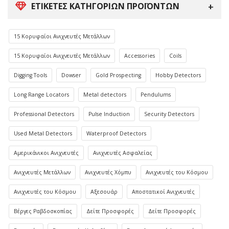
ΕΤΙΚΈΤΕΣ ΚΑΤΗΓΟΡΙΏΝ ΠΡΟΪΌΝΤΩΝ
15 Κορυφαίοι Ανιχνευτές Μετάλλων
15 Κορυφαίοι Ανιχνευτές Μετάλλων
Accessories
Coils
Digging Tools
Dowser
Gold Prospecting
Hobby Detectors
Long Range Locators
Metal detectors
Pendulums
Professional Detectors
Pulse Induction
Security Detectors
Used Metal Detectors
Waterproof Detectors
Αμερικάνικοι Ανιχνευτές
Ανιχνευτές Ασφαλείας
Ανιχνευτές Μετάλλων
Ανιχνευτές Χόμπυ
Ανιχνευτές του Κόσμου
Ανιχνευτές του Κόσμου
Αξεσουάρ
Αποστατικοί Ανιχνευτές
Βέργες Ραβδοσκοπίας
Δείτε Προσφορές
Δείτε Προσφορές