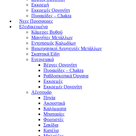
Εκκρεμή
Εκκρεμές Οργονίτη
Πυραμίδες – Chakra
Νεες Προσφορες
Εξειδικευμένα
Κάμερες Βυθού
Μαγνήτες Μετάλλων
Εντοπισμός Καλωδίων
Βιομηχανικοί Ανιχνευτές Μετάλλων
Σκαπτικά Είδη
Ενεργειακά
Βέργες Οργονίτη
Πυραμίδες – Chakra
Ραβδοσκοπικά Όργανα
Εκκρεμές
Εκκρεμές Οργονίτη
Αξεσουάρ
Πηνία
Ακουστικά
Καλύμματα
Μπαταρίες
Φορτιστές
Σακίδια
Καπέλα
Μπλούζες