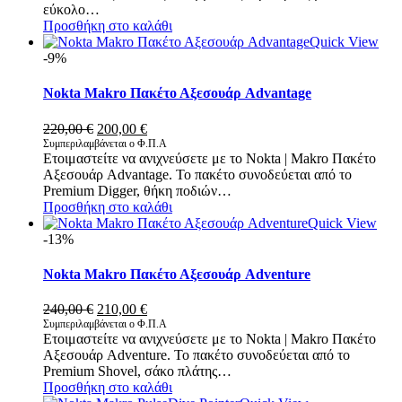
εύκολο…
Προσθήκη στο καλάθι
Quick View
-9%
Nokta Makro Πακέτο Αξεσουάρ Advantage
Original
Η
220,00
€
200,00
€
price
τρέχουσα
Συμπεριλαμβάνεται ο Φ.Π.Α
Ετοιμαστείτε να ανιχνεύσετε με το Nokta | Makro Πακέτο
was:
τιμή
Αξεσουάρ Advantage. Το πακέτο συνοδεύεται από το
220,00 €.
είναι:
Premium Digger, θήκη ποδιών…
200,00 €.
Προσθήκη στο καλάθι
Quick View
-13%
Nokta Makro Πακέτο Αξεσουάρ Adventure
Original
Η
240,00
€
210,00
€
price
τρέχουσα
Συμπεριλαμβάνεται ο Φ.Π.Α
Ετοιμαστείτε να ανιχνεύσετε με το Nokta | Makro Πακέτο
was:
τιμή
Αξεσουάρ Adventure. Το πακέτο συνοδεύεται από το
240,00 €.
είναι:
Premium Shovel, σάκο πλάτης…
210,00 €.
Προσθήκη στο καλάθι