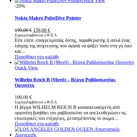
Quick View
-20%
Nokta Makro PulseDive Pointer
Original
Η
199,00
€
159,00
€
price
τρέχουσα
Συμπεριλαμβάνεται ο Φ.Π.Α
Είτε είστε επαγγελματίας δύτης, παραθεριστής ή απλά ένας
was:
τιμή
λάτρης της ανίχνευσης που αγαπά να ψάξει τόσο στη γη όσο
199,00 €.
είναι:
και…
159,00 €.
Προσθήκη στο καλάθι
Quick View
Wilhelm Reich B (Μονή) – Βέργα Ραβδοσκοπίας
Οργονίτη
100,00
€
Συμπεριλαμβάνεται ο Φ.Π.Α
Η βέργα WILHELM REICH B κατασκευασμένη από
οργονίτη βοηθάει τον ραβδοσκόπο να απελευθερώσει τις
εσωτερικές του ενέργειες, μετατρέποντας το σώμα…
Προσθήκη στο καλάθι