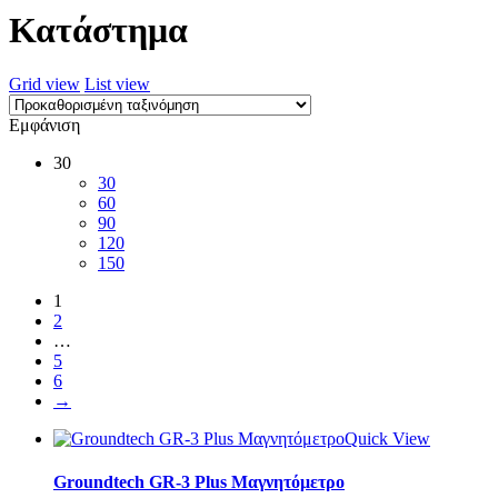
Κατάστημα
Grid view
List view
Εμφάνιση
30
30
60
90
120
150
1
2
…
5
6
→
Quick View
Groundtech GR-3 Plus Μαγνητόμετρο