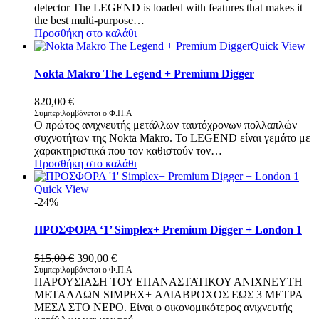
detector The LEGEND is loaded with features that makes it
the best multi-purpose…
Προσθήκη στο καλάθι
Quick View
Nokta Makro The Legend + Premium Digger
820,00
€
Συμπεριλαμβάνεται ο Φ.Π.Α
Ο πρώτος ανιχνευτής μετάλλων ταυτόχρονων πολλαπλών
συχνοτήτων της Nokta Makro. Το LEGEND είναι γεμάτο με
χαρακτηριστικά που τον καθιστούν τον…
Προσθήκη στο καλάθι
Quick View
-24%
ΠΡΟΣΦΟΡΑ ‘1’ Simplex+ Premium Digger + London 1
Original
Η
515,00
€
390,00
€
price
τρέχουσα
Συμπεριλαμβάνεται ο Φ.Π.Α
ΠΑΡΟΥΣΙΑΣΗ ΤΟΥ ΕΠΑΝΑΣΤΑΤΙΚΟΥ ΑΝΙΧΝΕΥΤΗ
was:
τιμή
ΜΕΤΑΛΛΩΝ SIMPEX+ ΑΔΙΑΒΡΟΧΟΣ ΕΩΣ 3 ΜΕΤΡΑ
515,00 €.
είναι:
ΜΕΣΑ ΣΤΟ ΝΕΡΟ. Είναι ο οικονομικότερος ανιχνευτής
390,00 €.