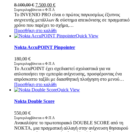
Original
Η
8.100,00
€
7.500,00
€
price
τρέχουσα
Συμπεριλαμβάνεται ο Φ.Π.Α
Το INVENIO PRO είναι ο πρώτος παγκοσμίως έξυπνος
was:
τιμή
ανιχνευτής μετάλλων & σύστημα απεικόνισης σε πραγματικό
8.100,00 €.
είναι:
χρόνο που παρέχει το σχήμα,…
7.500,00 €.
Προσθήκη στο καλάθι
Quick View
Nokta AccuPOINT Pinpointer
180,00
€
Συμπεριλαμβάνεται ο Φ.Π.Α
Το AccuPOINT έχει σχεδιαστεί σχολαστικά για να
απλοποιήσει την εμπειρία ανίχνευσης, προσφέροντας ένα
απρόσκοπτο ταξίδι με διαισθητική πλοήγηση στο μενού…
Προσθήκη στο καλάθι
Quick View
Nokta Double Score
550,00
€
Συμπεριλαμβάνεται ο Φ.Π.Α
Ανακαλύψτε το πρωτοποριακό DOUBLE SCORE από τη
NOKTA, μια πραγματική αλλαγή στην ανίχνευση θησαυρού