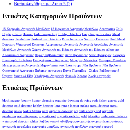
Βαθμολογήθηκε με
2
από 5
(2)
Ετικέτες Κατηγοριών Προϊόντων
15 Κορυφαίοι Ανιχνευτές Μετάλλων
15 Κορυφαίοι Ανιχνευτές Μετάλλων
Accessories
Coils
Digging Tools
Dowser
Gold Prospecting
Hobby Detectors
Long Range Locators
Metal
detectors
Pendulums
Professional Detectors
Pulse Induction
Security Detectors
Used Metal
Detectors
Waterproof Detectors
Αμερικάνικοι Ανιχνευτές
Ανιχνευτές Ασφαλείας
Ανιχνευτές
Μετάλλων
Ανιχνευτές Χόμπυ
Ανιχνευτές του Κόσμου
Ανιχνευτές του Κόσμου
Αξεσουάρ
Αποστατικοί Ανιχνευτές
Βέργες Ραβδοσκοπίας
Δείτε Προσφορές
Δείτε Προσφορές
Εκκρεμές
Εντοπισμός Καλωδίων
Επαγγελματικοί Ανιχνευτές
Μαγνήτες Μετάλλων
Μαγνήτες Μετάλλων
Μεταχειρισμένοι Ανιχνευτές
Μηχανήματα που Προτείνουμε
Νέα Προϊόντα
Νέα Προϊόντα
Οικονομικοί Ανιχνευτές
Παλμικοί Ανιχνευτές
Πηνία
Πυραμίδες - Chakra
Ραβδοσκοπικά
Όργανα
Σκαπτικά Είδη
Υποβρύχιοι Ανιχνευτές
Φυσικός Χρυσός
Χωρίς κατηγορία
Ετικέτες Προϊόντων
black magnet
bounty hunter
cleansing orgonite
dowsing
dowsing rods
fisher
garrett
gold
detector
gold detector
hobby detector
long range locator
makro
metal detector
metal
detector
nokta
Nokta Makro
okm
orgonite dowsing
orgonite energy rod
orgonite
pendulum
orgonite power
orgonite rod
orgonite rods for gold
teknetics
underwater detector
waterproof detector
whites
Ραβδοσκοπικά
αδιάβροχος ανιχνευτής
ανιχνευτής αποστάσεως
ανιχνευτής ασφαλείας
ανιχνευτής μετάλλων
ανιχνευτής μετάλλων
ανιχνευτής χρυσού