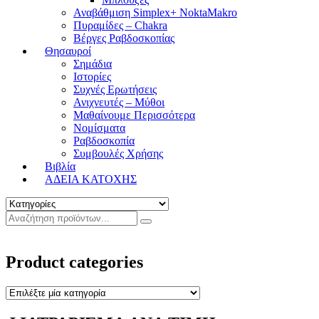
Αναβάθμιση Simplex+ NoktaMakro
Πυραμίδες – Chakra
Βέργες Ραβδοσκοπίας
Θησαυροί
Σημάδια
Ιστορίες
Συχνές Ερωτήσεις
Ανιχνευτές – Μύθοι
Μαθαίνουμε Περισσότερα
Νομίσματα
Ραβδοσκοπία
Συμβουλές Χρήσης
Βιβλία
ΑΔΕΙΑ ΚΑΤΟΧΗΣ
Product categories