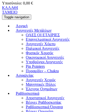
Υποσύνολο:
0,00
€
ΚΑΛΑΘΙ
ΤΑΜΕΙΟ
Toggle navigation
Αρχική
Ανιχνευτές Μετάλλων
ΟΛΕΣ ΟΙ ΕΤΑΙΡΙΕΣ
Επαγγελματικοί Ανιχνευτές
Ανιχνευτές Χόμπυ
Παλμικοί Ανιχνευτές
Φυσικός Χρυσός
Οικονομικοί Ανιχνευτές
Υποβρύχιοι Ανιχνευτές
Pin Pointers
Πυραμίδες – Chakra
Ασφαλείας
Ανιχνευτές Χειρός
Μαγνητικές Πύλες
Έλεγχος Οχημάτων
Ραβδοσκοπικά
Αποστατικοί Ανιχνευτές
Βέργες Ραβδοσκοπίας
Ραβδοσκοπικά Όργανα
Βέργες Οργονίτη