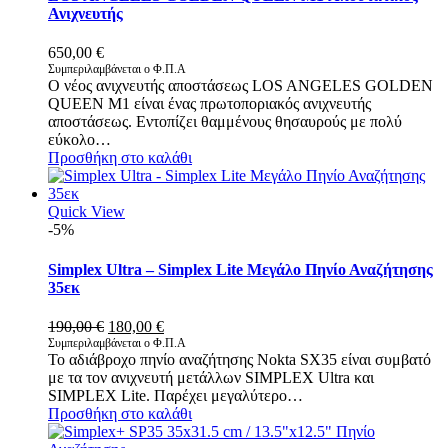
Ανιχνευτής
650,00
€
Συμπεριλαμβάνεται ο Φ.Π.Α
Ο νέος ανιχνευτής αποστάσεως LOS ANGELES GOLDEN
QUEEN M1 είναι ένας πρωτοποριακός ανιχνευτής
αποστάσεως. Εντοπίζει θαμμένους θησαυρούς με πολύ
εύκολο…
Προσθήκη στο καλάθι
Quick View
-5%
Simplex Ultra – Simplex Lite Μεγάλο Πηνίο Αναζήτησης
35εκ
Original
Η
190,00
€
180,00
€
price
τρέχουσα
Συμπεριλαμβάνεται ο Φ.Π.Α
Το αδιάβροχο πηνίο αναζήτησης Nokta SX35 είναι συμβατό
was:
τιμή
με τα τον ανιχνευτή μετάλλων SIMPLEX Ultra και
190,00 €.
είναι:
SIMPLEX Lite. Παρέχει μεγαλύτερο…
180,00 €.
Προσθήκη στο καλάθι