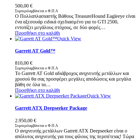
500,00
€
Συμπεριλαμβάνεται ο Φ.Π.Α
Ο Πολλαπλασιαστής Βάθους TreasureHound Eagleeye είναι
ένα αξεσουάρ ειδικά σχεδιασμένο για το GTI 2500,
εντοπίζει μεγάλους στόχους, σε δύο φορές…
Προσθήκη στο καλάθι
Quick View
Garrett AT Gold™
810,00
€
Συμπεριλαμβάνεται ο Φ.Π.Α
Το Garrett AT Gold αδιάβροχος ανιχνευτής μετάλλων και
χρυσού θα σας προσφέρει μεγάλες αποδώσεις και μεγάλα
βάθη σε όλα τα…
Προσθήκη στο καλάθι
Quick View
Garrett ATX Deepseeker Package
2.950,00
€
Συμπεριλαμβάνεται ο Φ.Π.Α
Ο ανιχνευτής μετάλλων Garrett ATX Deepseeker είναι ο
απόλυτος ανιχνευτής για τους φίλους της περιπέτειας! Τώρα