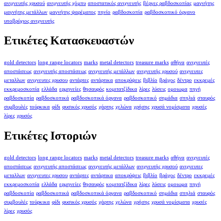
ανιχνευτής χρυσού
ανιχνευτής χόμπυ
αποστατικός ανιχνευτής
βέργες ραβδοσκοπίας
μαγνήτης
μαγνήτης μετάλλων
μαγνήτης ψαρέματος
πηνίο
ραβδοσκοπία
ραβδοσκοπικό όργανο
υποβρύχιος ανιχνευτής
Ετικέτες Κατασκευαστών
gold detectors
long range locators
marks
metal detectors
treasure marks
αθήνα
ανιχνευτές
αποστάσεως
ανιχνευτής αποστάσεως
ανιχνευτής μετάλλων
ανιχνευτής χρυσού
ανιχνευτες
μεταλλων
ανιχνευτες χρυσου
αντάρτες
αντάρτικα
αποκρύψεις
βιβλίο
βράχος
δέντρο
εκκρεμές
εκκρεμοσκοπία
ελλάδα
ερμηνείες
θησαυρός
κομιτατζίδικα
λίρες
λύσεις
ομοιωμα
πηγή
ραβδοσκοπία
ραβδοσκοπικά
ραβδοσκοπικά όργανα
ραβδοσκοπικό
σημάδια
σπηλιά
σταυρός
συμβουλές
τούρκικα
φίδι
φυσικός χρυσός
χάρτης
χελώνα
χρήσης
χρυσά νομίσματα
χρυσές
λίρες
χρυσός
Ετικέτες Ιστοριών
gold detectors
long range locators
marks
metal detectors
treasure marks
αθήνα
ανιχνευτές
αποστάσεως
ανιχνευτής αποστάσεως
ανιχνευτής μετάλλων
ανιχνευτής χρυσού
ανιχνευτες
μεταλλων
ανιχνευτες χρυσου
αντάρτες
αντάρτικα
αποκρύψεις
βιβλίο
βράχος
δέντρο
εκκρεμές
εκκρεμοσκοπία
ελλάδα
ερμηνείες
θησαυρός
κομιτατζίδικα
λίρες
λύσεις
ομοιωμα
πηγή
ραβδοσκοπία
ραβδοσκοπικά
ραβδοσκοπικά όργανα
ραβδοσκοπικό
σημάδια
σπηλιά
σταυρός
συμβουλές
τούρκικα
φίδι
φυσικός χρυσός
χάρτης
χελώνα
χρήσης
χρυσά νομίσματα
χρυσές
λίρες
χρυσός