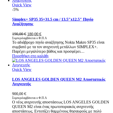
Quick View
-5%
Simplex+ SP35 35×31.5 cm / 13.5″x12.5″ Πηνίο
Αναζήτησης
Original
Η
190,00
€
180,00
€
price
τρέχουσα
Συμπεριλαμβάνεται ο Φ.Π.Α
Το αδιάβροχο πηνίο αναζήτησης Nokta Makro SP35 είναι
was:
τιμή
συμβατό με τα τον ανιχνευτή μετάλλων SIMPLEX+.
190,00 €.
είναι:
Παρέχει μεγαλύτερο βάθος και προσφέρει…
180,00 €.
Προσθήκη στο καλάθι
Quick View
LOS ANGELES GOLDEN QUEEN M2 Αποστατικός
Ανιχνευτής
900,00
€
Συμπεριλαμβάνεται ο Φ.Π.Α
Ο νέος ανιχνευτής αποστάσεως LOS ANGELES GOLDEN
QUEEN M2 είναι ένας πρωτοποριακός ανιχνευτής
αποστάσεως. Εντοπίζει θαμμένους θησαυρούς με πολύ