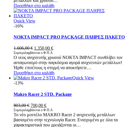
μετάλλων και χρυσού…
Προσθήκη στο καλάθι
Quick View
-16%
NOKTA IMPACT PRO PACKAGE ΠΛΗΡΕΣ ΠΑΚΕΤΟ
Original
Η
1.606,00
€
1.350,00
€
price
τρέχουσα
Συμπεριλαμβάνεται ο Φ.Π.Α
O νεος ανιχνευτής χρυσού NOKTA IMPACT συνθλίβει τον
was:
τιμή
ανταγωνισμό στην παγκόσμια αγορά ανιχνευτών μετάλλων!
1.606,00 €.
είναι:
Ήρθε επιτέλους η στιγμή να αποκτήσετε…
1.350,00 €.
Προσθήκη στο καλάθι
Quick View
-13%
Makro Racer 2 STD. Package
Original
Η
803,00
€
700,00
€
price
τρέχουσα
Συμπεριλαμβάνεται ο Φ.Π.Α
Το νέο μοντέλο MAKRO Racer 2 ανιχνευτής μετάλλων
was:
τιμή
βασισμένο στην τεχνολογία Racer. Ενισχυμένο με όλα τα
803,00 €.
είναι:
χαρακτηριστικά που χρειάζονται οι…
700,00 €.