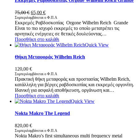
Εκκρεμές Ραβδοσκοπίας Οrgone Wilhelm Reich Grande
Original
Η
75,00
€
65,00
€
price
τρέχουσα
Συμπεριλαμβάνεται ο Φ.Π.Α
Εκκρεμές Ραβδοσκοπίας Οrgone Wilhelm Reich Grande
was:
τιμή
Είναι το πιο ισχυρό εκκρεμές το οποίο μετατρέπει τις
75,00 €.
είναι:
αρνητικές ενέργειες σε θετικές δουλεύοντας…
65,00 €.
Προσθήκη στο καλάθι
Quick View
Θήκη Μεταφοράς Wilhelm Reich
120,00
€
Συμπεριλαμβάνεται ο Φ.Π.Α
Πρακτική θήκη μεταφοράς και προστασίας Wilhelm Reich,
κατάλληλη για βέργες ραβδοσκοπίας και εκκρεμές οργονίτη.
Ιδανική για ασφαλή αποθήκευση, οργάνωση και…
Προσθήκη στο καλάθι
Quick View
Nokta Makro The Legend
820,00
€
Συμπεριλαμβάνεται ο Φ.Π.Α
Nokta Makro's first simultaneous multi frequency metal