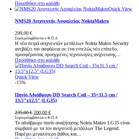
Προσθήκη στο καλάθι
Quick View
NMS20 Ανιχνευτής Ασφαλείας NoktaMakro
299,00
€
Συμπεριλαμβάνεται ο Φ.Π.Α
Η νέα σειρά ανιχνευτών μετάλλων Nokta Makro Security
ανεβάζει την ασφάλεια σε ένα εντελώς νέο επίπεδο,
προσφέροντας προηγμένες τεχνολογίες ανίχνευσης…
Προσθήκη στο καλάθι
Quick View
-15%
Πηνίο Αδιάβροχο DD Search Coil – 35×31.5 cm /
13.5″x12.5″ (LG35)
Original
Η
235,00
€
200,00
€
price
τρέχουσα
Συμπεριλαμβάνεται ο Φ.Π.Α
Το αδιάβροχο πηνίο αναζήτησης Nokta Makro LG35 είναι
was:
τιμή
συμβατό με τα τον ανιχνευτή μετάλλων The Legend.
235,00 €.
είναι:
Παρέχει μεγαλύτερο βάθος και…
200,00 €.