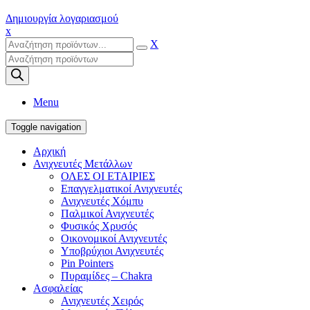
Δημιουργία λογαριασμού
x
X
Products
search
Menu
Toggle navigation
Αρχική
Ανιχνευτές Μετάλλων
ΟΛΕΣ ΟΙ ΕΤΑΙΡΙΕΣ
Επαγγελματικοί Ανιχνευτές
Ανιχνευτές Χόμπυ
Παλμικοί Ανιχνευτές
Φυσικός Χρυσός
Οικονομικοί Ανιχνευτές
Υποβρύχιοι Ανιχνευτές
Pin Pointers
Πυραμίδες – Chakra
Ασφαλείας
Ανιχνευτές Χειρός