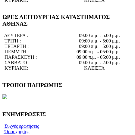
| ΚΥΡΙΑΚΗ:
ΚΛΕΙΣΤΑ
ΩΡΕΣ ΛΕΙΤΟΥΡΓΙΑΣ ΚΑΤΑΣΤΗΜΑΤΟΣ
ΑΘΗΝΑΣ
| ΔΕΥΤΕΡΑ :
09:00 π.μ. - 5:00 μ.μ.
| ΤΡΙΤΗ :
09:00 π.μ. - 5:00 μ.μ.
| ΤΕΤΑΡΤΗ :
09:00 π.μ. - 5:00 μ.μ.
| ΠΕΜΜΤΗ :
09:00 π.μ. - 05:00 μ.μ.
| ΠΑΡΑΣΚΕΥΗ :
09:00 π.μ. - 05:00 μ.μ.
| ΣΑΒΒΑΤΟ :
09:00 π.μ. - 2:00 μ.μ.
| ΚΥΡΙΑΚΗ:
ΚΛΕΙΣΤΑ
ΤΡΟΠΟΙ ΠΛΗΡΩΜΗΣ
ΕΝΗΜΕΡΩΣΕΙΣ
| Συχνές ερωτήσεις
| Όροι χρήσης