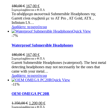
Original
Η
180,00
€
167,00
€
price
τρέχουσα
Συμπεριλαμβάνεται ο Φ.Π.Α
Τα αδιάβροχα ακουστικά Submersible Headphones της
was:
τιμή
Garrett είναι συμβατά με το AT Pro , AT Gold, ATX ,
180,00 €.
είναι:
Infinium LS…
167,00 €.
Διαβάστε περισσότερα
Quick View
-7%
Waterproof Submersible Headphones
Original
Η
180,00
€
167,00
€
price
τρέχουσα
Συμπεριλαμβάνεται ο Φ.Π.Α
Garrett Submersible Headphones (waterproof). The best metal
was:
τιμή
detecting headphones may not necessarily be the ones that
180,00 €.
είναι:
came with your metal…
167,00 €.
Διαβάστε περισσότερα
Quick View
-11%
OEM OMEGA PC20R
Original
Η
1.350,00
€
1.200,00
€
price
τρέχουσα
Συμπεριλαμβάνεται ο Φ.Π.Α