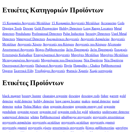
Ετικέτες Κατηγοριών Προϊόντων
15 Κορυφαίοι Ανιχνευτές Μετάλλων
15 Κορυφαίοι Ανιχνευτές Μετάλλων
Accessories
Coils
Digging Tools
Dowser
Gold Prospecting
Hobby Detectors
Long Range Locators
Metal
detectors
Pendulums
Professional Detectors
Pulse Induction
Security Detectors
Used Metal
Detectors
Waterproof Detectors
Αμερικάνικοι Ανιχνευτές
Ανιχνευτές Ασφαλείας
Ανιχνευτές
Μετάλλων
Ανιχνευτές Χόμπυ
Ανιχνευτές του Κόσμου
Ανιχνευτές του Κόσμου
Αξεσουάρ
Αποστατικοί Ανιχνευτές
Βέργες Ραβδοσκοπίας
Δείτε Προσφορές
Δείτε Προσφορές
Εκκρεμές
Εντοπισμός Καλωδίων
Επαγγελματικοί Ανιχνευτές
Μαγνήτες Μετάλλων
Μαγνήτες Μετάλλων
Μεταχειρισμένοι Ανιχνευτές
Μηχανήματα που Προτείνουμε
Νέα Προϊόντα
Νέα Προϊόντα
Οικονομικοί Ανιχνευτές
Παλμικοί Ανιχνευτές
Πηνία
Πυραμίδες - Chakra
Ραβδοσκοπικά
Όργανα
Σκαπτικά Είδη
Υποβρύχιοι Ανιχνευτές
Φυσικός Χρυσός
Χωρίς κατηγορία
Ετικέτες Προϊόντων
black magnet
bounty hunter
cleansing orgonite
dowsing
dowsing rods
fisher
garrett
gold
detector
gold detector
hobby detector
long range locator
makro
metal detector
metal
detector
nokta
Nokta Makro
okm
orgonite dowsing
orgonite energy rod
orgonite
pendulum
orgonite power
orgonite rod
orgonite rods for gold
teknetics
underwater detector
waterproof detector
whites
Ραβδοσκοπικά
αδιάβροχος ανιχνευτής
ανιχνευτής αποστάσεως
ανιχνευτής ασφαλείας
ανιχνευτής μετάλλων
ανιχνευτής μετάλλων
ανιχνευτής χρυσού
ανιχνευτής χρυσού
ανιχνευτής χόμπυ
αποστατικός ανιχνευτής
βέργες ραβδοσκοπίας
μαγνήτης