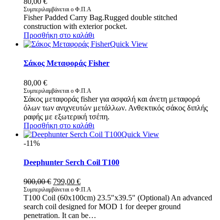
80,00
€
Συμπεριλαμβάνεται ο Φ.Π.Α
Fisher Padded Carry Bag.Rugged double stitched
construction with exterior pocket.
Προσθήκη στο καλάθι
Quick View
Σάκος Μεταφοράς Fisher
80,00
€
Συμπεριλαμβάνεται ο Φ.Π.Α
Σάκος μεταφοράς fisher για ασφαλή και άνετη μεταφορά
όλων των ανιχνευτών μετάλλων. Ανθεκτικός σάκος διπλής
ραφής με εξωτερική τσέπη.
Προσθήκη στο καλάθι
Quick View
-11%
Deephunter Serch Coil T100
Original
Η
900,00
€
799,00
€
price
τρέχουσα
Συμπεριλαμβάνεται ο Φ.Π.Α
T100 Coil (60x100cm) 23.5"x39.5" (Optional) An advanced
was:
τιμή
search coil designed for MOD 1 for deeper ground
900,00 €.
είναι:
penetration. It can be…
799,00 €.