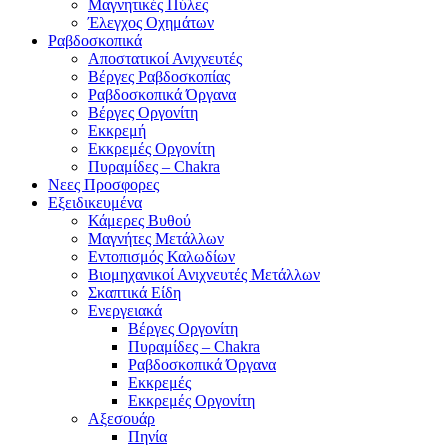
Μαγνητικές Πύλες
Έλεγχος Οχημάτων
Ραβδοσκοπικά
Αποστατικοί Ανιχνευτές
Βέργες Ραβδοσκοπίας
Ραβδοσκοπικά Όργανα
Βέργες Οργονίτη
Εκκρεμή
Εκκρεμές Οργονίτη
Πυραμίδες – Chakra
Νεες Προσφορες
Εξειδικευμένα
Κάμερες Βυθού
Μαγνήτες Μετάλλων
Εντοπισμός Καλωδίων
Βιομηχανικοί Ανιχνευτές Μετάλλων
Σκαπτικά Είδη
Ενεργειακά
Βέργες Οργονίτη
Πυραμίδες – Chakra
Ραβδοσκοπικά Όργανα
Εκκρεμές
Εκκρεμές Οργονίτη
Αξεσουάρ
Πηνία