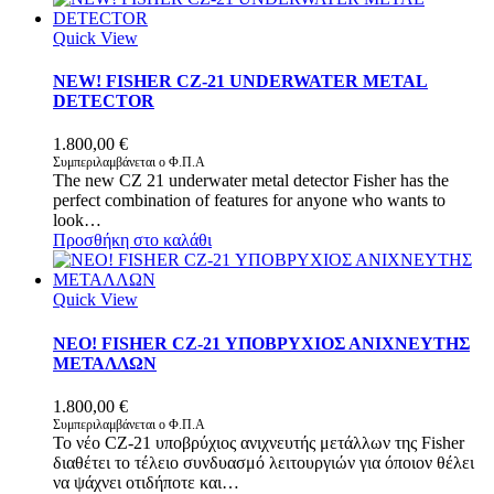
Quick View
NEW! FISHER CZ-21 UNDERWATER METAL
DETECTOR
1.800,00
€
Συμπεριλαμβάνεται ο Φ.Π.Α
The new CZ 21 underwater metal detector Fisher has the
perfect combination of features for anyone who wants to
look…
Προσθήκη στο καλάθι
Quick View
ΝΕΟ! FISHER CZ-21 ΥΠΟΒΡΥΧΙΟΣ ΑΝΙΧΝΕΥΤΗΣ
ΜΕΤΑΛΛΩΝ
1.800,00
€
Συμπεριλαμβάνεται ο Φ.Π.Α
To νέο CZ-21 υποβρύχιος ανιχνευτής μετάλλων της Fisher
διαθέτει το τέλειο συνδυασμό λειτουργιών για όποιον θέλει
να ψάχνει οτιδήποτε και…