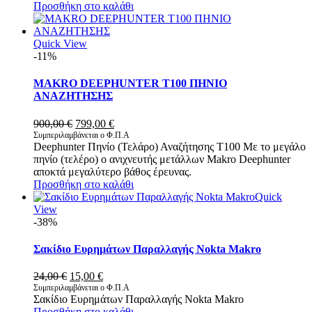
Προσθήκη στο καλάθι
Quick View
-11%
MAKRO DEEPHUNTER T100 ΠΗΝΙΟ
ΑΝΑΖΗΤΗΣΗΣ
Original
Η
900,00
€
799,00
€
price
τρέχουσα
Συμπεριλαμβάνεται ο Φ.Π.Α
Deephunter Πηνίο (Τελάρο) Αναζήτησης Τ100 Με το μεγάλο
was:
τιμή
πηνίο (τελέρο) ο ανιχνευτής μετάλλων Makro Deephunter
900,00 €.
είναι:
αποκτά μεγαλύτερο βάθος έρευνας.
799,00 €.
Προσθήκη στο καλάθι
Quick
View
-38%
Σακίδιο Ευρημάτων Παραλλαγής Nokta Makro
Original
Η
24,00
€
15,00
€
price
τρέχουσα
Συμπεριλαμβάνεται ο Φ.Π.Α
Σακίδιο Ευρημάτων Παραλλαγής Nokta Makro
was:
τιμή
Προσθήκη στο καλάθι