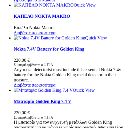
24,00 €.
είναι:
Quick View
15,00 €.
ΚΑΠΕΛΟ NOKTA MAKRO
Καπέλο Nokta Makro
Διαβάστε περισσότερα
Quick View
Nokta 7.4V Battery for Golden King
220,00
€
Συμπεριλαμβάνεται ο Φ.Π.Α
Any metal detectorist must include this essential Nokta 7.4v
battery for the Nokta Golden King metal detector in their
treasure…
Διαβάστε περισσότερα
Quick View
Μπαταρία Golden King 7.4 V
220,00
€
Συμπεριλαμβάνεται ο Φ.Π.Α
Η μπαταρία για τον ανιχνευτή μετάλλων Golden King
απαραίτητη για να ψάχνετε χωρίς περιορισμό. Μια επιπλέον