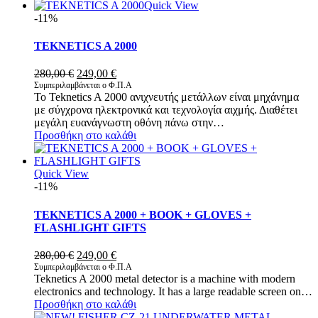
Quick View
-11%
TEKNETICS A 2000
Original
Η
280,00
€
249,00
€
price
τρέχουσα
Συμπεριλαμβάνεται ο Φ.Π.Α
Το Teknetics A 2000 ανιχνευτής μετάλλων είναι μηχάνημα
was:
τιμή
με σύγχρονα ηλεκτρονικά και τεχνολογία αιχμής. Διαθέτει
280,00 €.
είναι:
μεγάλη ευανάγνωστη οθόνη πάνω στην…
249,00 €.
Προσθήκη στο καλάθι
Quick View
-11%
TEKNETICS A 2000 + BOOK + GLOVES +
FLASHLIGHT GIFTS
Original
Η
280,00
€
249,00
€
price
τρέχουσα
Συμπεριλαμβάνεται ο Φ.Π.Α
Teknetics A 2000 metal detector is a machine with modern
was:
τιμή
electronics and technology. It has a large readable screen on…
280,00 €.
είναι:
Προσθήκη στο καλάθι
249,00 €.