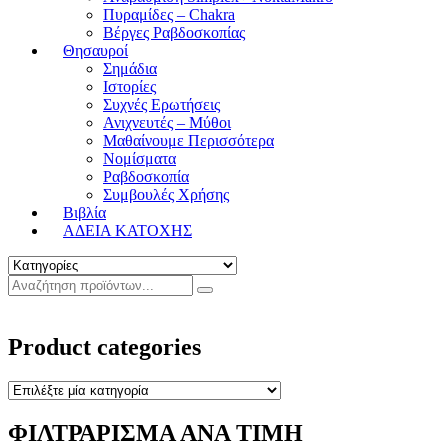
Πυραμίδες – Chakra
Βέργες Ραβδοσκοπίας
Θησαυροί
Σημάδια
Ιστορίες
Συχνές Ερωτήσεις
Ανιχνευτές – Μύθοι
Μαθαίνουμε Περισσότερα
Νομίσματα
Ραβδοσκοπία
Συμβουλές Χρήσης
Βιβλία
ΑΔΕΙΑ ΚΑΤΟΧΗΣ
Product categories
ΦΙΛΤΡΑΡΙΣΜΑ ΑΝΑ ΤΙΜΗ