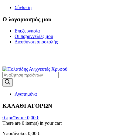
Σύνδεση
Ο λογαριασμός μου
Επεξεργασία
Οι παραγγελίες μου
Διευθυνση αποστολής
Η ΜΕΓΑΛΥΤΕΡΗ
ΓΚΑΜΑ ΑΝΙΧΝΕΥΤΩΝ ΜΕΤΑΛΛΩΝ
Products
search
Αγαπημένα
ΚΑΛΑΘΙ ΑΓΟΡΩΝ
0
προϊόντα :
0,00
€
There are
0 item(s)
in your cart
Υποσύνολο:
0,00
€