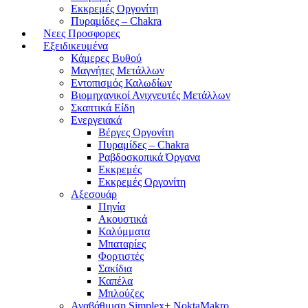
Εκκρεμές Οργονίτη
Πυραμίδες – Chakra
Νεες Προσφορες
Εξειδικευμένα
Κάμερες Βυθού
Μαγνήτες Μετάλλων
Εντοπισμός Καλωδίων
Βιομηχανικοί Ανιχνευτές Μετάλλων
Σκαπτικά Είδη
Ενεργειακά
Βέργες Οργονίτη
Πυραμίδες – Chakra
Ραβδοσκοπικά Όργανα
Εκκρεμές
Εκκρεμές Οργονίτη
Αξεσουάρ
Πηνία
Ακουστικά
Καλύμματα
Μπαταρίες
Φορτιστές
Σακίδια
Καπέλα
Μπλούζες
Αναβάθμιση Simplex+ NoktaMakro