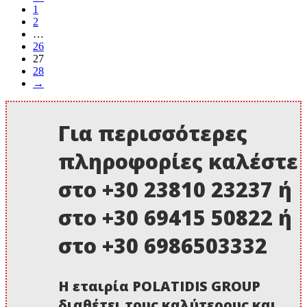
1
2
…
26
27
28
→
Για περισσότερες
πληροφορίες καλέστε
στο +30 23810 23237 ή
στο +30 69415 50822 ή
στο +30 6986503332
Η εταιρία POLATIDIS GROUP
διαθέτει τους καλύτερους και