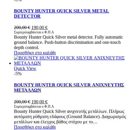
BOUNTY HUNTER QUICK SILVER METAL
DETECTOR
Original
Η
200,00
€
190,00
€
price
τρέχουσα
Συμπεριλαμβάνεται ο Φ.Π.Α
Bounty Hunter Quick Silver metal detector. Fully automatic
was:
τιμή
ground balance. Push-button discrimination and one-touch
200,00 €.
είναι:
depth control.
190,00 €.
Προσθήκη στο καλάθι
Quick View
-5%
BOUNTY HUNTER QUICK SILVER ΑΝΙΧΝΕΥΤΗΣ
ΜΕΤΑΛΛΩΝ
Original
Η
200,00
€
190,00
€
price
τρέχουσα
Συμπεριλαμβάνεται ο Φ.Π.Α
Bounty Hunter Quick Silver ανιχνευτής μετάλλων. Πλήρως
was:
τιμή
αυτόματη ρύθμιση εδάφους (Ground Balance). Διαχωρισμός
200,00 €.
είναι:
μετάλλων και έλεγχος βάθος στόχου με το…
190,00 €.
Προσθήκη στο καλάθι