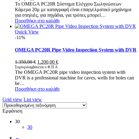
Το OMEGA PC20R Σύστημα Ελέγχου Σωληνώσεων
was:
τιμή
Κάμερα 20μ με καταγραφή είναι επαγγελματικό μηχάνημα
1.350,00 €.
είναι:
για σπηλιές, για πηγάδια, για τρύπες μπορεί…
1.200,00 €.
Προσθήκη στο καλάθι
Quick View
-11%
OMEGA PC20R Pipe Video Inspection System with DVR
Original
Η
1.350,00
€
1.200,00
€
price
τρέχουσα
Συμπεριλαμβάνεται ο Φ.Π.Α
The OMEGA PC20R pipe video inspection system with
was:
τιμή
DVR is a professional machine for caves, wells for holes can
1.350,00 €.
είναι:
be…
1.200,00 €.
Προσθήκη στο καλάθι
Grid view
List view
Εμφάνιση
30
30
←