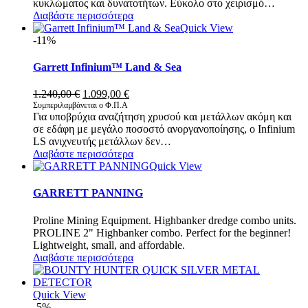
κυκλώματος και δυνατοτήτων. Εύκολο στο χειρισμό…
Διαβάστε περισσότερα
Quick View
-11%
Garrett Infinium™ Land & Sea
Original
Η
1.240,00
€
1.099,00
€
price
τρέχουσα
Συμπεριλαμβάνεται ο Φ.Π.Α
Για υποβρύχια αναζήτηση χρυσού και μετάλλων ακόμη και
was:
τιμή
σε εδάφη με μεγάλο ποσοστό ανοργανοποίησης, ο Infinium
1.240,00 €.
είναι:
LS ανιχνευτής μετάλλων δεν…
1.099,00 €.
Διαβάστε περισσότερα
Quick View
GARRETT PANNING
Proline Mining Equipment. Highbanker dredge combo units.
PROLINE 2" Highbanker combo. Perfect for the beginner!
Lightweight, small, and affordable.
Διαβάστε περισσότερα
Quick View
-5%