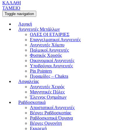
ΚΑΛΑΘΙ
ΤΑΜΕΙΟ
Toggle navigation
Αρχική
Ανιχνευτές Μετάλλων
ΟΛΕΣ ΟΙ ΕΤΑΙΡΙΕΣ
Επαγγελματικοί Ανιχνευτές
Ανιχνευτές Χόμπυ
Παλμικοί Ανιχνευτές
Φυσικός Χρυσός
Οικονομικοί Ανιχνευτές
Υποβρύχιοι Ανιχνευτές
Pin Pointers
Πυραμίδες – Chakra
Ασφαλείας
Ανιχνευτές Χειρός
Μαγνητικές Πύλες
Έλεγχος Οχημάτων
Ραβδοσκοπικά
Αποστατικοί Ανιχνευτές
Βέργες Ραβδοσκοπίας
Ραβδοσκοπικά Όργανα
Βέργες Οργονίτη
Εκκρεμή