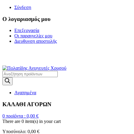
Σύνδεση
Ο λογαριασμός μου
Επεξεργασία
Οι παραγγελίες μου
Διευθυνση αποστολής
Η ΜΕΓΑΛΥΤΕΡΗ
ΓΚΑΜΑ ΑΝΙΧΝΕΥΤΩΝ ΜΕΤΑΛΛΩΝ
Products
search
Αγαπημένα
ΚΑΛΑΘΙ ΑΓΟΡΩΝ
0
προϊόντα :
0,00
€
There are
0 item(s)
in your cart
Υποσύνολο:
0,00
€