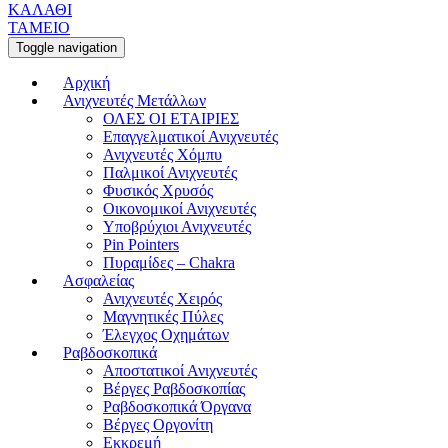
ΚΑΛΑΘΙ
ΤΑΜΕΙΟ
Toggle navigation
Αρχική
Ανιχνευτές Μετάλλων
ΟΛΕΣ ΟΙ ΕΤΑΙΡΙΕΣ
Επαγγελματικοί Ανιχνευτές
Ανιχνευτές Χόμπυ
Παλμικοί Ανιχνευτές
Φυσικός Χρυσός
Οικονομικοί Ανιχνευτές
Υποβρύχιοι Ανιχνευτές
Pin Pointers
Πυραμίδες – Chakra
Ασφαλείας
Ανιχνευτές Χειρός
Μαγνητικές Πύλες
Έλεγχος Οχημάτων
Ραβδοσκοπικά
Αποστατικοί Ανιχνευτές
Βέργες Ραβδοσκοπίας
Ραβδοσκοπικά Όργανα
Βέργες Οργονίτη
Εκκρεμή