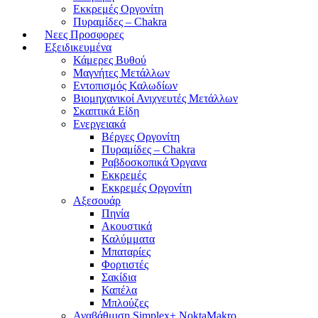
Εκκρεμές Οργονίτη
Πυραμίδες – Chakra
Νεες Προσφορες
Εξειδικευμένα
Κάμερες Βυθού
Μαγνήτες Μετάλλων
Εντοπισμός Καλωδίων
Βιομηχανικοί Ανιχνευτές Μετάλλων
Σκαπτικά Είδη
Ενεργειακά
Βέργες Οργονίτη
Πυραμίδες – Chakra
Ραβδοσκοπικά Όργανα
Εκκρεμές
Εκκρεμές Οργονίτη
Αξεσουάρ
Πηνία
Ακουστικά
Καλύμματα
Μπαταρίες
Φορτιστές
Σακίδια
Καπέλα
Μπλούζες
Αναβάθμιση Simplex+ NoktaMakro