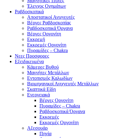
Μαγνητικές Πύλες
Έλεγχος Οχημάτων
Ραβδοσκοπικά
Αποστατικοί Ανιχνευτές
Βέργες Ραβδοσκοπίας
Ραβδοσκοπικά Όργανα
Βέργες Οργονίτη
Εκκρεμή
Εκκρεμές Οργονίτη
Πυραμίδες – Chakra
Νεες Προσφορες
Εξειδικευμένα
Κάμερες Βυθού
Μαγνήτες Μετάλλων
Εντοπισμός Καλωδίων
Βιομηχανικοί Ανιχνευτές Μετάλλων
Σκαπτικά Είδη
Ενεργειακά
Βέργες Οργονίτη
Πυραμίδες – Chakra
Ραβδοσκοπικά Όργανα
Εκκρεμές
Εκκρεμές Οργονίτη
Αξεσουάρ
Πηνία