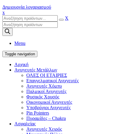
Δημιουργία λογαριασμού
x
X
Products
search
Menu
Toggle navigation
Αρχική
Ανιχνευτές Μετάλλων
ΟΛΕΣ ΟΙ ΕΤΑΙΡΙΕΣ
Επαγγελματικοί Ανιχνευτές
Ανιχνευτές Χόμπυ
Παλμικοί Ανιχνευτές
Φυσικός Χρυσός
Οικονομικοί Ανιχνευτές
Υποβρύχιοι Ανιχνευτές
Pin Pointers
Πυραμίδες – Chakra
Ασφαλείας
Ανιχνευτές Χειρός