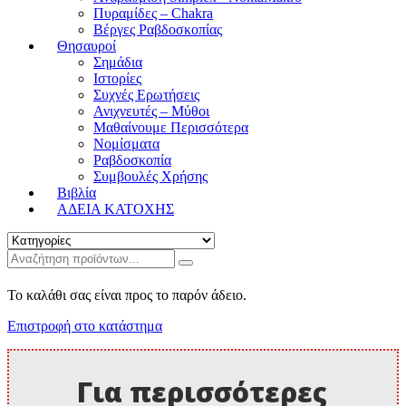
Πυραμίδες – Chakra
Βέργες Ραβδοσκοπίας
Θησαυροί
Σημάδια
Ιστορίες
Συχνές Ερωτήσεις
Ανιχνευτές – Μύθοι
Μαθαίνουμε Περισσότερα
Νομίσματα
Ραβδοσκοπία
Συμβουλές Χρήσης
Βιβλία
ΑΔΕΙΑ ΚΑΤΟΧΗΣ
Το καλάθι σας είναι προς το παρόν άδειο.
Επιστροφή στο κατάστημα
Για περισσότερες