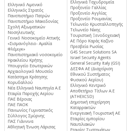
Ελληνικά Ταχυδρομεία
Ελληνικό Λιμενικό
Προξενείο Γαλλίας
Ελληνικός Στρατός
Προξενείο Αγγλίας
Πανεπιστήμιο Πατρών
Προξενείο Ρουμανίας
Πανεπιστήμιο Μακεδονίας
Τελωνείο Κρυσταλλοπηγής
Σχολή Αξιωματικών
Τελωνείο Νίκης
Νοσηλευτικής
Τουριστική Ξενοδοχειακή
Γενικό Νοσοκομείο Αττικής
ΑΕ Πόρο Καράς Καζίνο
«Σισμανόγλειο- Αμαλία
Πρεσβεία Ρωσίας
Φλέμιγκ»
G4S Secure Solutions SA
Πανεπιστημιακό νοσοκομείο
Israel Security Agents
Ηρακλείου Κρήτης
General Security Italy (GSI)
Υπουργείο Εσωτερικών
ΔΕΣΦΑ AE (Διαχείριση
Αρχαιολογικό Μουσείο
Εθνικού Συστήματος
Κατάστημα Κράτησης
Φυσικού Αερίου)
Κορυδαλλού
Ελληνικό Κεντρικό
Νέα Ελληνικά Ναυπηγία Α.Ε
Αποθετήριο Τίτλων Α.Ε
Εταιρία Παροχής Αερίου
(ATHEXCSD)
ΠΑΕ Βέροιας
Δημοτική επιχείρηση
ΠΑΕ ΠΑΟΚ
Καταρρακτών
Πανιωνίος Γυμναστικός
Ενεργειακή Τουριστική ΑΕ
Σύλλογος Σμύρνης
Εταιρίες εμπορίου
ΠΑΣ Γιάννινα
Ναυτιλιακών
Αθλητική Ένωση Λάρισας
Εταιρίες Συστημάτων