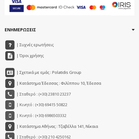
ΕΝΗΜΕΡΩΣΕΙΣ
| Συχνές ερωτήσεις
| Όροι χρήσης
| Σχετικά με εμάς : Polatidis Group
| Κατάστημα Έδεσσας : Φιλίππου 10, Έδεσσα
| Σταθερό : (+30) 23810 23237
| Κινητό : (+30) 69415 50822
| Κινητό : (+30) 6986503332
| Κατάστημα Αθήνας : Τζαβέλλα 141, Νίκαια
| Σταθερό : (+30) 210 4250162