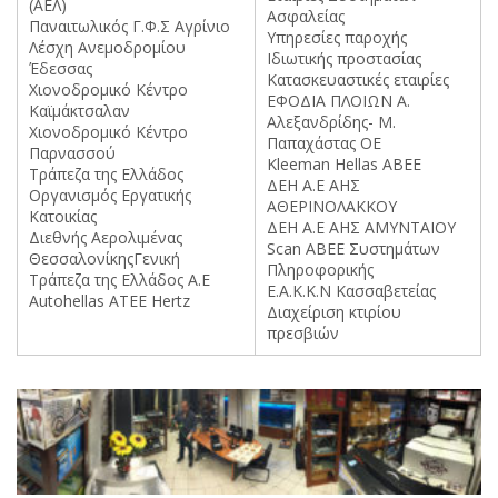
(ΑΕΛ)
Ασφαλείας
Παναιτωλικός Γ.Φ.Σ Αγρίνιο
Υπηρεσίες παροχής
Λέσχη Ανεμοδρομίου
Ιδιωτικής προστασίας
Έδεσσας
Κατασκευαστικές εταιρίες
Χιονοδρομικό Κέντρο
ΕΦΟΔΙΑ ΠΛΟΙΩΝ Α.
Καϊμάκτσαλαν
Αλεξανδρίδης- Μ.
Χιονοδρομικό Κέντρο
Παπαχάστας ΟΕ
Παρνασσού
Kleeman Hellas ΑΒΕΕ
Τράπεζα της Ελλάδος
ΔΕΗ Α.Ε ΑΗΣ
Οργανισμός Εργατικής
ΑΘΕΡΙΝΟΛΑΚΚΟΥ
Κατοικίας
ΔΕΗ Α.Ε ΑΗΣ ΑΜΥΝΤΑΙΟΥ
Διεθνής Αερολιμένας
Scan ABEE Συστημάτων
ΘεσσαλονίκηςΓενική
Πληροφορικής
Τράπεζα της Ελλάδος Α.Ε
Ε.Α.Κ.Κ.Ν Κασσαβετείας
Autohellas ΑΤΕΕ Hertz
Διαχείριση κτιρίου
πρεσβιών