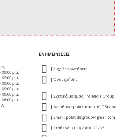
ΕΝΗΜΕΡΩΣΕΙΣ
ας:
| Συχνές ερωτήσεις
- 09:00 μ.μ.
- 09:00 μ.μ.
| Όροι χρήσης
- 09:00 μ.μ.
- 09:00 μ.μ.
- 09:00 μ.μ.
| Σχετικά με εμάς : Polatidis Group
- 06:00 μ.μ.
ΤΑ
| Διεύθυνση : Φιλίππου 10, Έδεσσα
| Email : polatidisgroup@gmail.com
| Σταθερό : (+30) 23810 23237