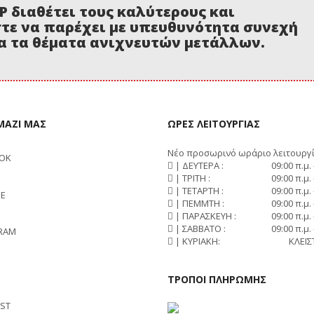
P διαθέτει τους καλύτερους και
τε να παρέχει με υπευθυνότητα συνεχή
α τα θέματα ανιχνευτών μετάλλων.
ΜΑΖΙ ΜΑΣ
ΩΡΕΣ ΛΕΙΤΟΥΡΓΙΑΣ
Νέο προσωρινό ωράριο λειτουργί
OOK
| ΔΕΥΤΕΡΑ :
09:00 π.μ. 
| ΤΡΙΤΗ :
09:00 π.μ. 
| ΤΕΤΑΡΤΗ :
09:00 π.μ. 
E
| ΠΕΜΜΤΗ :
09:00 π.μ. 
| ΠΑΡΑΣΚΕΥΗ :
09:00 π.μ. 
| ΣΑΒΒΑΤΟ :
09:00 π.μ. 
RAM
| ΚΥΡΙΑΚΗ:
ΚΛΕΙΣ
ΤΡΟΠΟΙ ΠΛΗΡΩΜΗΣ
EST