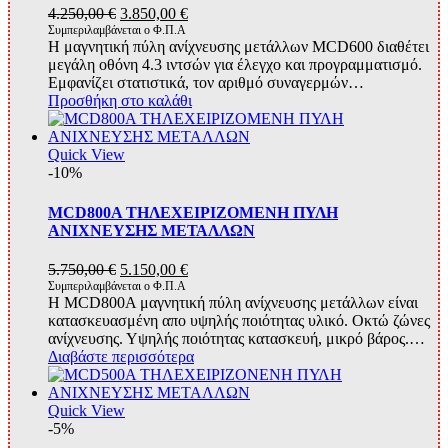
Original
Η
4.250,00
€
3.850,00
€
price
τρέχουσα
Συμπεριλαμβάνεται ο Φ.Π.Α
Η μαγνητική πύλη ανίχνευσης μετάλλων MCD600 διαθέτει
was:
τιμή
μεγάλη οθόνη 4.3 ιντσών για έλεγχο και προγραμματισμό.
4.250,00 €.
είναι:
Εμφανίζει στατιστικά, τον αριθμό συναγερμών…
3.850,00 €.
Προσθήκη στο καλάθι
Quick View
-10%
MCD800A ΤΗΛΕΧΕΙΡΙΖΟΜΕΝΗ ΠΥΛΗ
ΑΝΙΧΝΕΥΣΗΣ ΜΕΤΑΛΛΩΝ
Original
Η
5.750,00
€
5.150,00
€
price
τρέχουσα
Συμπεριλαμβάνεται ο Φ.Π.Α
Η MCD800A μαγνητική πύλη ανίχνευσης μετάλλων είναι
was:
τιμή
κατασκευασμένη απο υψηλής ποιότητας υλικό. Οκτώ ζώνες
5.750,00 €.
είναι:
ανίχνευσης. Υψηλής ποιότητας κατασκευή, μικρό βάρος.…
5.150,00 €.
Διαβάστε περισσότερα
Quick View
-5%