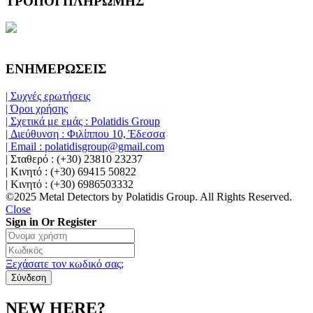
ΤΡΟΠΟΙ ΠΛΗΡΩΜΗΣ
ΕΝΗΜΕΡΩΣΕΙΣ
| Συχνές ερωτήσεις
| Όροι χρήσης
| Σχετικά με εμάς : Polatidis Group
| Διεύθυνση : Φιλίππου 10, Έδεσσα
| Email : polatidisgroup@gmail.com
| Σταθερό : (+30) 23810 23237
| Κινητό : (+30) 69415 50822
| Κινητό : (+30) 6986503332
©2025 Metal Detectors by Polatidis Group. All Rights Reserved.
Close
Sign in Or Register
Ξεχάσατε τον κωδικό σας;
NEW HERE?