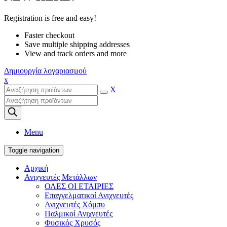
Registration is free and easy!
Faster checkout
Save multiple shipping addresses
View and track orders and more
Δημιουργία λογαριασμού
x
X
Products
search
Menu
Toggle navigation
Αρχική
Ανιχνευτές Μετάλλων
ΟΛΕΣ ΟΙ ΕΤΑΙΡΙΕΣ
Επαγγελματικοί Ανιχνευτές
Ανιχνευτές Χόμπυ
Παλμικοί Ανιχνευτές
Φυσικός Χρυσός