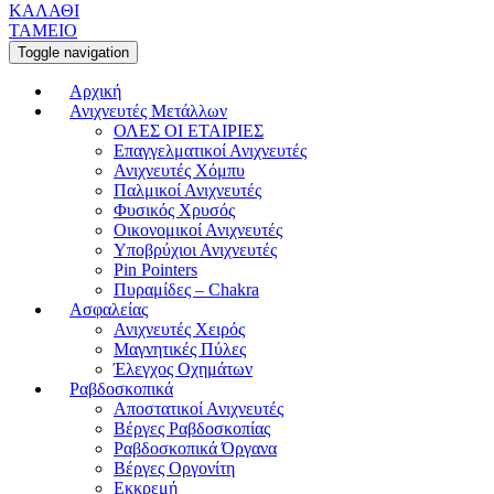
ΚΑΛΑΘΙ
ΤΑΜΕΙΟ
Toggle navigation
Αρχική
Ανιχνευτές Μετάλλων
ΟΛΕΣ ΟΙ ΕΤΑΙΡΙΕΣ
Επαγγελματικοί Ανιχνευτές
Ανιχνευτές Χόμπυ
Παλμικοί Ανιχνευτές
Φυσικός Χρυσός
Οικονομικοί Ανιχνευτές
Υποβρύχιοι Ανιχνευτές
Pin Pointers
Πυραμίδες – Chakra
Ασφαλείας
Ανιχνευτές Χειρός
Μαγνητικές Πύλες
Έλεγχος Οχημάτων
Ραβδοσκοπικά
Αποστατικοί Ανιχνευτές
Βέργες Ραβδοσκοπίας
Ραβδοσκοπικά Όργανα
Βέργες Οργονίτη
Εκκρεμή