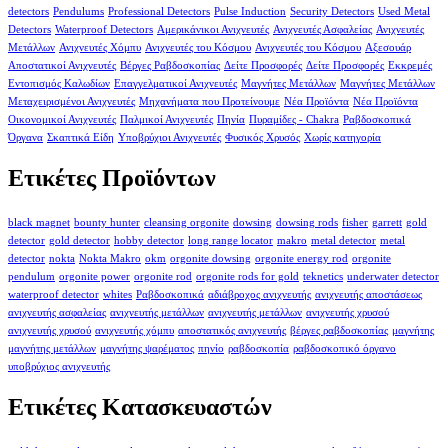
detectors
Pendulums
Professional Detectors
Pulse Induction
Security Detectors
Used Metal
Detectors
Waterproof Detectors
Αμερικάνικοι Ανιχνευτές
Ανιχνευτές Ασφαλείας
Ανιχνευτές
Μετάλλων
Ανιχνευτές Χόμπυ
Ανιχνευτές του Κόσμου
Ανιχνευτές του Κόσμου
Αξεσουάρ
Αποστατικοί Ανιχνευτές
Βέργες Ραβδοσκοπίας
Δείτε Προσφορές
Δείτε Προσφορές
Εκκρεμές
Εντοπισμός Καλωδίων
Επαγγελματικοί Ανιχνευτές
Μαγνήτες Μετάλλων
Μαγνήτες Μετάλλων
Μεταχειρισμένοι Ανιχνευτές
Μηχανήματα που Προτείνουμε
Νέα Προϊόντα
Νέα Προϊόντα
Οικονομικοί Ανιχνευτές
Παλμικοί Ανιχνευτές
Πηνία
Πυραμίδες - Chakra
Ραβδοσκοπικά
Όργανα
Σκαπτικά Είδη
Υποβρύχιοι Ανιχνευτές
Φυσικός Χρυσός
Χωρίς κατηγορία
Ετικέτες Προϊόντων
black magnet
bounty hunter
cleansing orgonite
dowsing
dowsing rods
fisher
garrett
gold
detector
gold detector
hobby detector
long range locator
makro
metal detector
metal
detector
nokta
Nokta Makro
okm
orgonite dowsing
orgonite energy rod
orgonite
pendulum
orgonite power
orgonite rod
orgonite rods for gold
teknetics
underwater detector
waterproof detector
whites
Ραβδοσκοπικά
αδιάβροχος ανιχνευτής
ανιχνευτής αποστάσεως
ανιχνευτής ασφαλείας
ανιχνευτής μετάλλων
ανιχνευτής μετάλλων
ανιχνευτής χρυσού
ανιχνευτής χρυσού
ανιχνευτής χόμπυ
αποστατικός ανιχνευτής
βέργες ραβδοσκοπίας
μαγνήτης
μαγνήτης μετάλλων
μαγνήτης ψαρέματος
πηνίο
ραβδοσκοπία
ραβδοσκοπικό όργανο
υποβρύχιος ανιχνευτής
Ετικέτες Κατασκευαστών