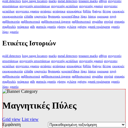
gold detectors
long range locators
marks
metal detectors
treasure marks
αθήνα
ανιχνευτές
αποστάσεως
ανιχνευτής αποστάσεως
ανιχνευτής μετάλλων
ανιχνευτής χρυσού
ανιχνευτες
μεταλλων
ανιχνευτες χρυσου
αντάρτες
αντάρτικα
αποκρύψεις
βιβλίο
βράχος
δέντρο
εκκρεμές
εκκρεμοσκοπία
ελλάδα
ερμηνείες
θησαυρός
κομιτατζίδικα
λίρες
λύσεις
ομοιωμα
πηγή
ραβδοσκοπία
ραβδοσκοπικά
ραβδοσκοπικά όργανα
ραβδοσκοπικό
σημάδια
σπηλιά
σταυρός
συμβουλές
τούρκικα
φίδι
φυσικός χρυσός
χάρτης
χελώνα
χρήσης
χρυσά νομίσματα
χρυσές
λίρες
χρυσός
Ετικέτες Ιστοριών
gold detectors
long range locators
marks
metal detectors
treasure marks
αθήνα
ανιχνευτές
αποστάσεως
ανιχνευτής αποστάσεως
ανιχνευτής μετάλλων
ανιχνευτής χρυσού
ανιχνευτες
μεταλλων
ανιχνευτες χρυσου
αντάρτες
αντάρτικα
αποκρύψεις
βιβλίο
βράχος
δέντρο
εκκρεμές
εκκρεμοσκοπία
ελλάδα
ερμηνείες
θησαυρός
κομιτατζίδικα
λίρες
λύσεις
ομοιωμα
πηγή
ραβδοσκοπία
ραβδοσκοπικά
ραβδοσκοπικά όργανα
ραβδοσκοπικό
σημάδια
σπηλιά
σταυρός
συμβουλές
τούρκικα
φίδι
φυσικός χρυσός
χάρτης
χελώνα
χρήσης
χρυσά νομίσματα
χρυσές
λίρες
χρυσός
Μαγνητικές Πύλες
Grid view
List view
Εμφάνιση