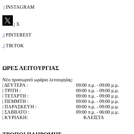
| INSTAGRAM
| X
| PINTEREST
| TIKTOK
ΩΡΕΣ ΛΕΙΤΟΥΡΓΙΑΣ
Νέο προσωρινό ωράριο λειτουργίας:
| ΔΕΥΤΕΡΑ :
09:00 π.μ. - 09:00 μ.μ.
| ΤΡΙΤΗ :
09:00 π.μ. - 09:00 μ.μ.
| ΤΕΤΑΡΤΗ :
09:00 π.μ. - 09:00 μ.μ.
| ΠΕΜΜΤΗ :
09:00 π.μ. - 09:00 μ.μ.
| ΠΑΡΑΣΚΕΥΗ :
09:00 π.μ. - 09:00 μ.μ.
| ΣΑΒΒΑΤΟ :
09:00 π.μ. - 06:00 μ.μ.
| ΚΥΡΙΑΚΗ:
ΚΛΕΙΣΤΑ