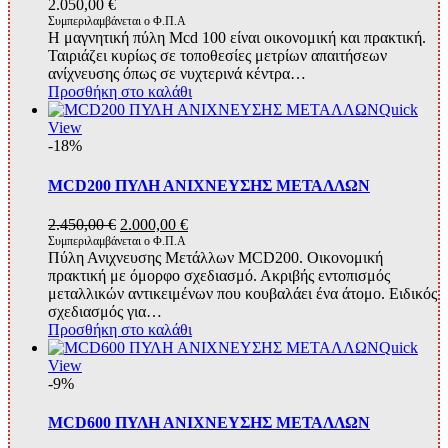
2.050,00
€
Συμπεριλαμβάνεται ο Φ.Π.Α
Η μαγνητική πύλη Mcd 100 είναι οικονομική και πρακτική.
Ταιριάζει κυρίως σε τοποθεσίες μετρίων απαιτήσεων
ανίχνευσης όπως σε νυχτερινά κέντρα…
Προσθήκη στο καλάθι
Quick
View
-18%
MCD200 ΠΥΛΗ ΑΝΙΧΝΕΥΣΗΣ ΜΕΤΑΛΛΩΝ
Original
Η
2.450,00
€
2.000,00
€
price
τρέχουσα
Συμπεριλαμβάνεται ο Φ.Π.Α
Πύλη Ανιχνευσης Μετάλλων MCD200. Οικονομική
was:
τιμή
πρακτική με όμορφο σχεδιασμό. Ακριβής εντοπισμός
2.450,00 €.
είναι:
μεταλλικών αντικειμένων που κουβαλάει ένα άτομο. Ειδικός
2.000,00 €.
σχεδιασμός για…
Προσθήκη στο καλάθι
Quick
View
-9%
MCD600 ΠΥΛΗ ΑΝΙΧΝΕΥΣΗΣ ΜΕΤΑΛΛΩΝ