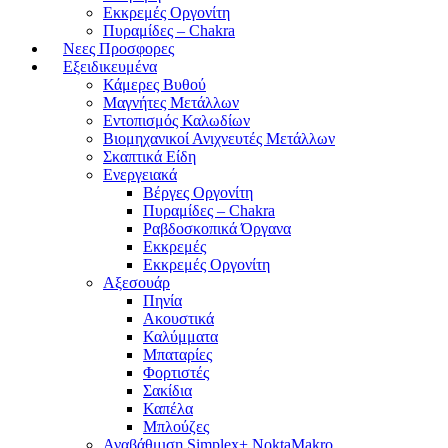
Εκκρεμές Οργονίτη
Πυραμίδες – Chakra
Νεες Προσφορες
Εξειδικευμένα
Κάμερες Βυθού
Μαγνήτες Μετάλλων
Εντοπισμός Καλωδίων
Βιομηχανικοί Ανιχνευτές Μετάλλων
Σκαπτικά Είδη
Ενεργειακά
Βέργες Οργονίτη
Πυραμίδες – Chakra
Ραβδοσκοπικά Όργανα
Εκκρεμές
Εκκρεμές Οργονίτη
Αξεσουάρ
Πηνία
Ακουστικά
Καλύμματα
Μπαταρίες
Φορτιστές
Σακίδια
Καπέλα
Μπλούζες
Αναβάθμιση Simplex+ NoktaMakro