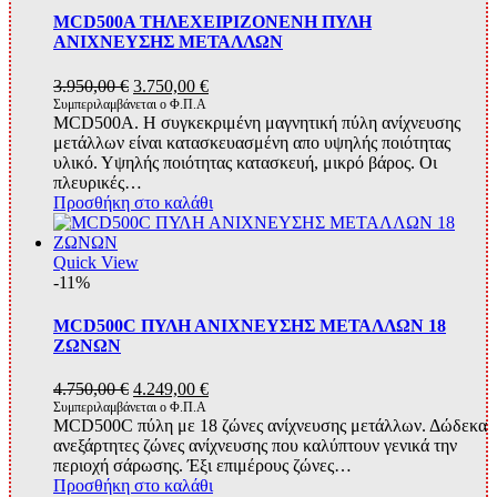
MCD500A ΤΗΛΕΧΕΙΡΙΖΟΝΕΝΗ ΠΥΛΗ
ΑΝΙΧΝΕΥΣΗΣ ΜΕΤΑΛΛΩΝ
Original
Η
3.950,00
€
3.750,00
€
price
τρέχουσα
Συμπεριλαμβάνεται ο Φ.Π.Α
MCD500A. Η συγκεκριμένη μαγνητική πύλη ανίχνευσης
was:
τιμή
μετάλλων είναι κατασκευασμένη απο υψηλής ποιότητας
3.950,00 €.
είναι:
υλικό. Υψηλής ποιότητας κατασκευή, μικρό βάρος. Οι
3.750,00 €.
πλευρικές…
Προσθήκη στο καλάθι
Quick View
-11%
MCD500C ΠΥΛΗ ΑΝΙΧΝΕΥΣΗΣ ΜΕΤΑΛΛΩΝ 18
ΖΩΝΩΝ
Original
Η
4.750,00
€
4.249,00
€
price
τρέχουσα
Συμπεριλαμβάνεται ο Φ.Π.Α
MCD500C πύλη με 18 ζώνες ανίχνευσης μετάλλων. Δώδεκα
was:
τιμή
ανεξάρτητες ζώνες ανίχνευσης που καλύπτουν γενικά την
4.750,00 €.
είναι:
περιοχή σάρωσης. Έξι επιμέρους ζώνες…
4.249,00 €.
Προσθήκη στο καλάθι