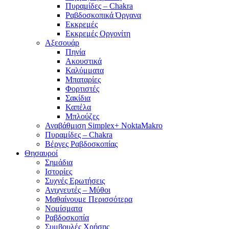
Πυραμίδες – Chakra
Ραβδοσκοπικά Όργανα
Εκκρεμές
Εκκρεμές Οργονίτη
Αξεσουάρ
Πηνία
Ακουστικά
Καλύμματα
Μπαταρίες
Φορτιστές
Σακίδια
Καπέλα
Μπλούζες
Αναβάθμιση Simplex+ NoktaMakro
Πυραμίδες – Chakra
Βέργες Ραβδοσκοπίας
Θησαυροί
Σημάδια
Ιστορίες
Συχνές Ερωτήσεις
Ανιχνευτές – Μύθοι
Μαθαίνουμε Περισσότερα
Νομίσματα
Ραβδοσκοπία
Συμβουλές Χρήσης