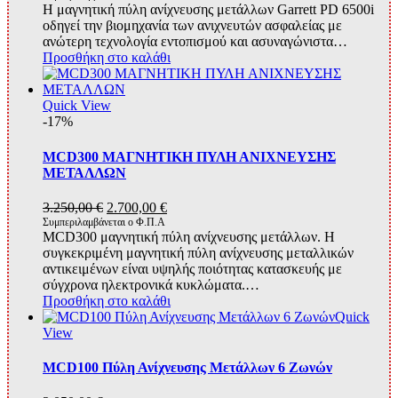
Η μαγνητική πύλη ανίχνευσης μετάλλων Garrett PD 6500i
οδηγεί την βιομηχανία των ανιχνευτών ασφαλείας με
ανώτερη τεχνολογία εντοπισμού και ασυναγώνιστα…
Προσθήκη στο καλάθι
Quick View
-17%
MCD300 ΜΑΓΝΗΤΙΚΗ ΠΥΛΗ ΑΝΙΧΝΕΥΣΗΣ
ΜΕΤΑΛΛΩΝ
Original
Η
3.250,00
€
2.700,00
€
price
τρέχουσα
Συμπεριλαμβάνεται ο Φ.Π.Α
MCD300 μαγνητική πύλη ανίχνευσης μετάλλων. Η
was:
τιμή
συγκεκριμένη μαγνητική πύλη ανίχνευσης μεταλλικών
3.250,00 €.
είναι:
αντικειμένων είναι υψηλής ποιότητας κατασκευής με
2.700,00 €.
σύγχρονα ηλεκτρονικά κυκλώματα.…
Προσθήκη στο καλάθι
Quick
View
MCD100 Πύλη Ανίχνευσης Μετάλλων 6 Ζωνών