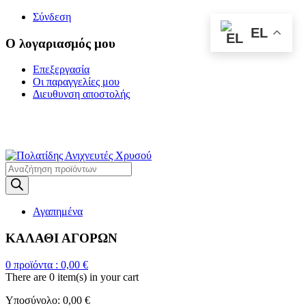
Σύνδεση
EL
Ο λογαριασμός μου
Επεξεργασία
Οι παραγγελίες μου
Διευθυνση αποστολής
Η ΜΕΓΑΛΥΤΕΡΗ
ΓΚΑΜΑ ΑΝΙΧΝΕΥΤΩΝ ΜΕΤΑΛΛΩΝ
Products
search
Αγαπημένα
ΚΑΛΑΘΙ ΑΓΟΡΩΝ
0
προϊόντα :
0,00
€
There are
0 item(s)
in your cart
Υποσύνολο:
0,00
€