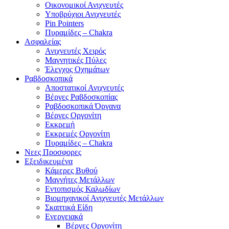
Οικονομικοί Ανιχνευτές
Υποβρύχιοι Ανιχνευτές
Pin Pointers
Πυραμίδες – Chakra
Ασφαλείας
Ανιχνευτές Χειρός
Μαγνητικές Πύλες
Έλεγχος Οχημάτων
Ραβδοσκοπικά
Αποστατικοί Ανιχνευτές
Βέργες Ραβδοσκοπίας
Ραβδοσκοπικά Όργανα
Βέργες Οργονίτη
Εκκρεμή
Εκκρεμές Οργονίτη
Πυραμίδες – Chakra
Νεες Προσφορες
Εξειδικευμένα
Κάμερες Βυθού
Μαγνήτες Μετάλλων
Εντοπισμός Καλωδίων
Βιομηχανικοί Ανιχνευτές Μετάλλων
Σκαπτικά Είδη
Ενεργειακά
Βέργες Οργονίτη