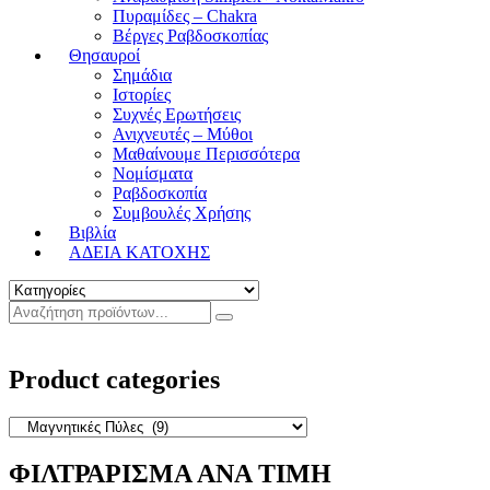
Πυραμίδες – Chakra
Βέργες Ραβδοσκοπίας
Θησαυροί
Σημάδια
Ιστορίες
Συχνές Ερωτήσεις
Ανιχνευτές – Μύθοι
Μαθαίνουμε Περισσότερα
Νομίσματα
Ραβδοσκοπία
Συμβουλές Χρήσης
Βιβλία
ΑΔΕΙΑ ΚΑΤΟΧΗΣ
Product categories
ΦΙΛΤΡΑΡΙΣΜΑ ΑΝΑ ΤΙΜΗ