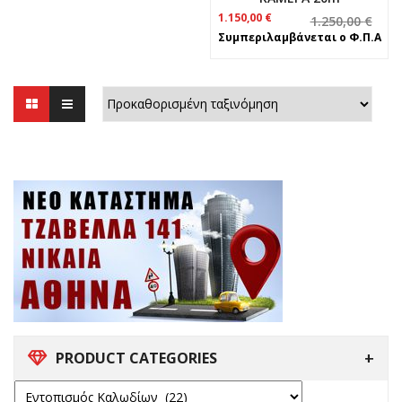
Original
Η
1.150,00
€
1.250,00
€
price
τρέχουσα
Συμπεριλαμβάνεται ο Φ.Π.Α
was:
τιμή
1.250,00 €.
είναι:
1.150,00 €.
PRODUCT CATEGORIES