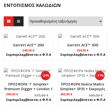
ΕΝΤΟΠΙΣΜΌΣ ΚΑΛΩΔΊΩΝ
Garrett ACE™ 200i
Garrett ACE™ 300i
240,00
€
350,00
€
Συμπεριλαμβάνεται ο Φ.Π.Α
Συμπεριλαμβάνεται ο Φ.Π.Α
-24%
-17%
ΠΡΟΣΦΟΡΑ ‘1’ Simplex+
ΠΡΟΣΦΟΡΑ Nokta Makro
Premium Digger + London 1
Simplex+ SP35 + Εκκρεμές
Original
Η
Original
Η
390,00
€
450,00
€
515,00
€
540,00
€
price
τρέχουσα
price
τρέχουσα
Συμπεριλαμβάνεται ο Φ.Π.Α
Συμπεριλαμβάνεται ο Φ.Π.Α
was:
τιμή
was:
τιμή
515,00 €.
είναι:
540,00 €.
είναι:
390,00 €.
450,00 €.