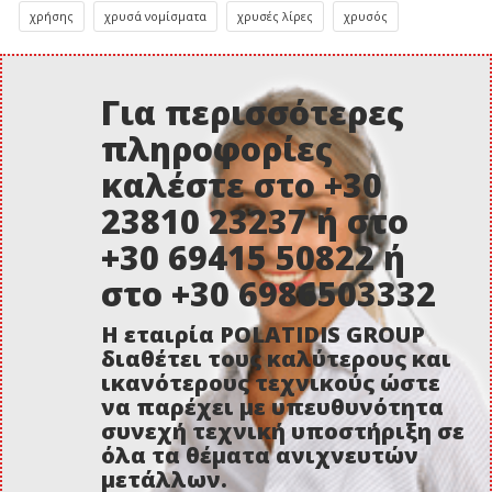
χρήσης
χρυσά νομίσματα
χρυσές λίρες
χρυσός
Για περισσότερες
πληροφορίες
καλέστε στο +30
23810 23237 ή στο
+30 69415 50822 ή
στο +30 6986503332
Η εταιρία POLATIDIS GROUP
διαθέτει τους καλύτερους και
ικανότερους τεχνικούς ώστε
να παρέχει με υπευθυνότητα
συνεχή τεχνική υποστήριξη σε
όλα τα θέματα ανιχνευτών
μετάλλων.