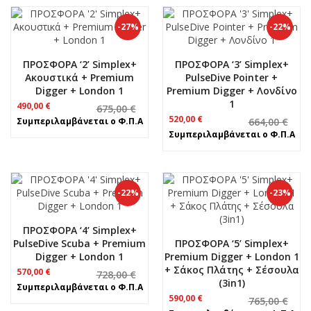
-27%
-22%
ΠΡΟΣΦΟΡΑ ‘2’ Simplex+
ΠΡΟΣΦΟΡΑ ‘3’ Simplex+
Ακουστικά + Premium
PulseDive Pointer +
Digger + London 1
Premium Digger + Λονδίνο
1
Original
Η
490,00
€
675,00
€
price
τρέχουσα
Original
Η
520,00
€
Συμπεριλαμβάνεται ο Φ.Π.Α
664,00
€
was:
τιμή
price
τρέχουσα
Συμπεριλαμβάνεται ο Φ.Π.Α
675,00 €.
είναι:
was:
τιμή
490,00 €.
664,00 €.
είναι:
520,00 €.
-22%
-23%
ΠΡΟΣΦΟΡΑ ‘4’ Simplex+
PulseDive Scuba + Premium
ΠΡΟΣΦΟΡΑ ‘5’ Simplex+
Digger + London 1
Premium Digger + London 1
+ Σάκος Πλάτης + Σέσουλα
Original
Η
570,00
€
728,00
€
(3in1)
price
τρέχουσα
Συμπεριλαμβάνεται ο Φ.Π.Α
was:
τιμή
Original
Η
590,00
€
765,00
€
728,00 €.
είναι:
price
τρέχουσα