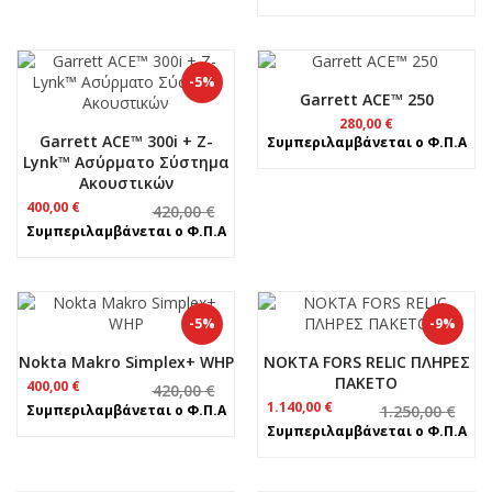
-5%
Garrett ACE™ 250
280,00
€
Garrett ACE™ 300i + Z-
Συμπεριλαμβάνεται ο Φ.Π.Α
Lynk™ Ασύρματο Σύστημα
Ακουστικών
Original
Η
400,00
€
420,00
€
price
τρέχουσα
Συμπεριλαμβάνεται ο Φ.Π.Α
was:
τιμή
420,00 €.
είναι:
400,00 €.
-5%
-9%
Nokta Makro Simplex+ WHP
NOKTA FORS RELIC ΠΛΗΡΕΣ
ΠΑΚΕΤΟ
Original
Η
400,00
€
420,00
€
price
τρέχουσα
Original
Η
1.140,00
€
Συμπεριλαμβάνεται ο Φ.Π.Α
1.250,00
€
was:
τιμή
price
τρέχουσα
Συμπεριλαμβάνεται ο Φ.Π.Α
420,00 €.
είναι:
was:
τιμή
400,00 €.
1.250,00 €.
είναι:
1.140,00 €.