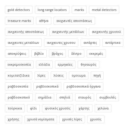
gold detectors
long range locators
marks
metal detectors
treasure marks
αθήνα
ανιχνευτές αποστάσεως
ανιχνευτής αποστάσεως
ανιχνευτής μετάλλων
ανιχνευτής χρυσού
ανιχνευτες μεταλλων
ανιχνευτες χρυσου
αντάρτες
αντάρτικα
αποκρύψεις
βιβλίο
βράχος
δέντρο
εκκρεμές
εκκρεμοσκοπία
ελλάδα
ερμηνείες
θησαυρός
κομιτατζίδικα
λίρες
λύσεις
ομοιωμα
πηγή
ραβδοσκοπία
ραβδοσκοπικά
ραβδοσκοπικά όργανα
ραβδοσκοπικό
σημάδια
σπηλιά
σταυρός
συμβουλές
τούρκικα
φίδι
φυσικός χρυσός
χάρτης
χελώνα
χρήσης
χρυσά νομίσματα
χρυσές λίρες
χρυσός