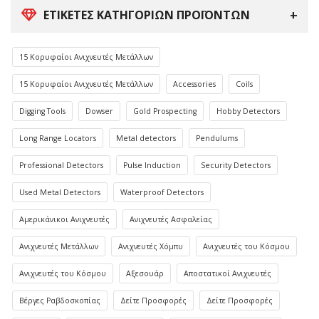
ΕΤΙΚΈΤΕΣ ΚΑΤΗΓΟΡΙΏΝ ΠΡΟΪΌΝΤΩΝ
15 Κορυφαίοι Ανιχνευτές Μετάλλων
15 Κορυφαίοι Ανιχνευτές Μετάλλων
Accessories
Coils
Digging Tools
Dowser
Gold Prospecting
Hobby Detectors
Long Range Locators
Metal detectors
Pendulums
Professional Detectors
Pulse Induction
Security Detectors
Used Metal Detectors
Waterproof Detectors
Αμερικάνικοι Ανιχνευτές
Ανιχνευτές Ασφαλείας
Ανιχνευτές Μετάλλων
Ανιχνευτές Χόμπυ
Ανιχνευτές του Κόσμου
Ανιχνευτές του Κόσμου
Αξεσουάρ
Αποστατικοί Ανιχνευτές
Βέργες Ραβδοσκοπίας
Δείτε Προσφορές
Δείτε Προσφορές