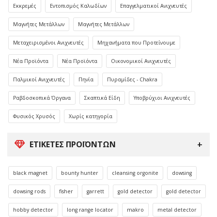
Εκκρεμές
Εντοπισμός Καλωδίων
Επαγγελματικοί Ανιχνευτές
Μαγνήτες Μετάλλων
Μαγνήτες Μετάλλων
Μεταχειρισμένοι Ανιχνευτές
Μηχανήματα που Προτείνουμε
Νέα Προϊόντα
Νέα Προϊόντα
Οικονομικοί Ανιχνευτές
Παλμικοί Ανιχνευτές
Πηνία
Πυραμίδες - Chakra
Ραβδοσκοπικά Όργανα
Σκαπτικά Είδη
Υποβρύχιοι Ανιχνευτές
Φυσικός Χρυσός
Χωρίς κατηγορία
ΕΤΙΚΈΤΕΣ ΠΡΟΪΌΝΤΩΝ
black magnet
bounty hunter
cleansing orgonite
dowsing
dowsing rods
fisher
garrett
gold detector
gold detector
hobby detector
long range locator
makro
metal detector