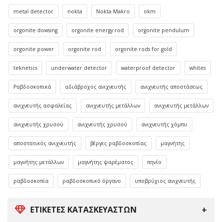
metal detector
nokta
Nokta Makro
okm
orgonite dowsing
orgonite energy rod
orgonite pendulum
orgonite power
orgonite rod
orgonite rods for gold
teknetics
underwater detector
waterproof detector
whites
Ραβδοσκοπικά
αδιάβροχος ανιχνευτής
ανιχνευτής αποστάσεως
ανιχνευτής ασφαλείας
ανιχνευτής μετάλλων
ανιχνευτής μετάλλων
ανιχνευτής χρυσού
ανιχνευτής χρυσού
ανιχνευτής χόμπυ
αποστατικός ανιχνευτής
βέργες ραβδοσκοπίας
μαγνήτης
μαγνήτης μετάλλων
μαγνήτης ψαρέματος
πηνίο
ραβδοσκοπία
ραβδοσκοπικό όργανο
υποβρύχιος ανιχνευτής
ΕΤΙΚΈΤΕΣ ΚΑΤΑΣΚΕΥΑΣΤΏΝ