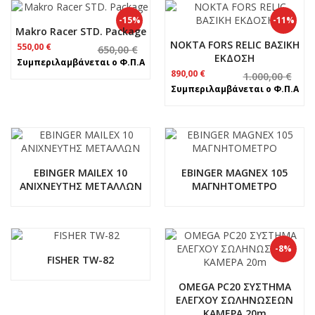
-15%
-11%
Makro Racer STD. Package
NOKTA FORS RELIC ΒΑΣΙΚΗ
Original
Η
550,00
€
650,00
€
ΕΚΔΟΣΗ
price
τρέχουσα
Συμπεριλαμβάνεται ο Φ.Π.Α
was:
τιμή
Original
Η
890,00
€
1.000,00
€
650,00 €.
είναι:
price
τρέχουσα
Συμπεριλαμβάνεται ο Φ.Π.Α
550,00 €.
was:
τιμή
1.000,00 €.
είναι:
890,00 €.
EBINGER MAILEX 10
EBINGER MAGNEX 105
ΑΝΙΧΝΕΥΤΗΣ ΜΕΤΑΛΛΩΝ
ΜΑΓΝΗΤΟΜΕΤΡΟ
-8%
FISHER TW-82
OMEGA PC20 ΣΥΣΤΗΜΑ
ΕΛΕΓΧΟΥ ΣΩΛΗΝΩΣΕΩΝ
ΚΑΜΕΡΑ 20m