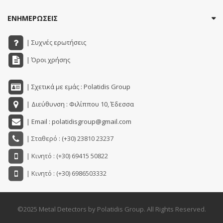
ΕΝΗΜΕΡΩΣΕΙΣ
| Συχνές ερωτήσεις
| Όροι χρήσης
| Σχετικά με εμάς : Polatidis Group
| Διεύθυνση : Φιλίππου 10, Έδεσσα
| Email : polatidisgroup@gmail.com
| Σταθερό : (+30) 23810 23237
| Κινητό : (+30) 69415 50822
| Κινητό : (+30) 6986503332
©2025 Metal Detectors by Polatidis Group. All Rights Reserved.