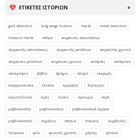
ΕΤΙΚΈΤΕΣ ΙΣΤΟΡΙΏΝ
gold detectors
long range locators
marks
metal detectors
treasure marks
αθήνα
ανιχνευτές αποστάσεως
ανιχνευτής αποστάσεως
ανιχνευτής μετάλλων
ανιχνευτής χρυσού
ανιχνευτες μεταλλων
ανιχνευτες χρυσου
αντάρτες
αντάρτικα
αποκρύψεις
βιβλίο
βράχος
δέντρο
εκκρεμές
εκκρεμοσκοπία
ελλάδα
ερμηνείες
θησαυρός
κομιτατζίδικα
λίρες
λύσεις
ομοιωμα
πηγή
ραβδοσκοπία
ραβδοσκοπικά
ραβδοσκοπικά όργανα
ραβδοσκοπικό
σημάδια
σπηλιά
σταυρός
συμβουλές
τούρκικα
φίδι
φυσικός χρυσός
χάρτης
χελώνα