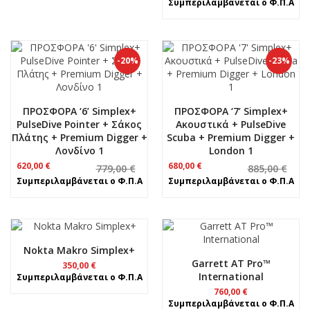
Συμπεριλαμβάνεται ο Φ.Π.Α
570,00 €.
was:
τιμή
765,00 €.
είναι:
590,00 €.
-20%
-23%
ΠΡΟΣΦΟΡΑ ‘6’ Simplex+
ΠΡΟΣΦΟΡΑ ‘7’ Simplex+
PulseDive Pointer + Σάκος
Ακουστικά + PulseDive
Πλάτης + Premium Digger +
Scuba + Premium Digger +
Λονδίνο 1
London 1
Original
Η
Original
Η
620,00
€
680,00
€
779,00
€
885,00
€
price
τρέχουσα
price
τρέχουσα
Συμπεριλαμβάνεται ο Φ.Π.Α
Συμπεριλαμβάνεται ο Φ.Π.Α
was:
τιμή
was:
τιμή
779,00 €.
είναι:
885,00 €.
είναι:
620,00 €.
680,00 €.
Nokta Makro Simplex+
Garrett AT Pro™
350,00
€
International
Συμπεριλαμβάνεται ο Φ.Π.Α
760,00
€
Συμπεριλαμβάνεται ο Φ.Π.Α