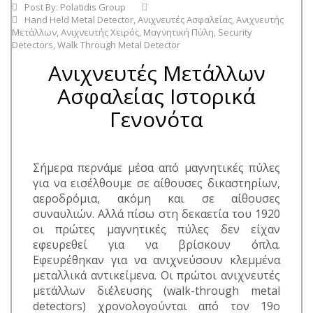
Post By:
Polatidis Group
Hand Held Metal Detector
,
Ανιχνευτές Ασφαλείας
,
Ανιχνευτής
Μετάλλων
,
Ανιχνευτής Χειρός
,
Μαγνητική Πύλη
,
Security
Detectors
,
Walk Through Metal Detector
Ανιχνευτές Μετάλλων
Ασφαλείας Ιστορικά
Γενονότα
Σήμερα περνάμε μέσα από μαγνητικές πύλες
για να εισέλθουμε σε αίθουσες δικαστηρίων,
αεροδρόμια, ακόμη και σε αίθουσες
συναυλιών. Αλλά πίσω στη δεκαετία του 1920
οι πρώτες μαγνητικές πύλες δεν είχαν
εφευρεθεί για να βρίσκουν όπλα.
Εφευρέθηκαν για να ανιχνεύσουν κλεμμένα
μεταλλικά αντικείμενα. Οι πρώτοι ανιχνευτές
μετάλλων διέλευσης (walk-through metal
detectors) χρονολογούνται από τον 19ο