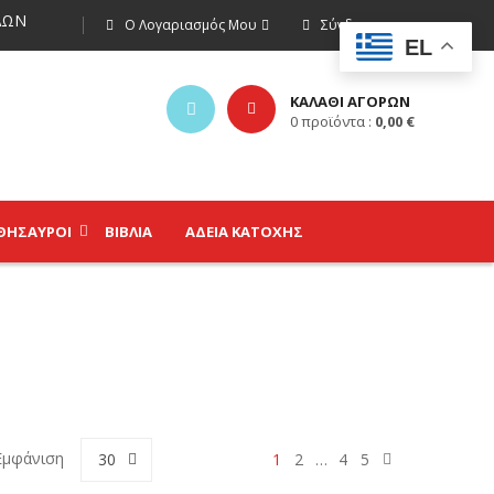
ΩΝ
Ο Λογαριασμός Μου
Σύνδεση
EL
ΚΑΛΑΘΙ ΑΓΟΡΩΝ
0
προϊόντα :
0,00
€
ΘΗΣΑΥΡΟΊ
ΒΙΒΛΊΑ
ΑΔΕΙΑ ΚΑΤΟΧΗΣ
Εμφάνιση
30
1
2
…
4
5