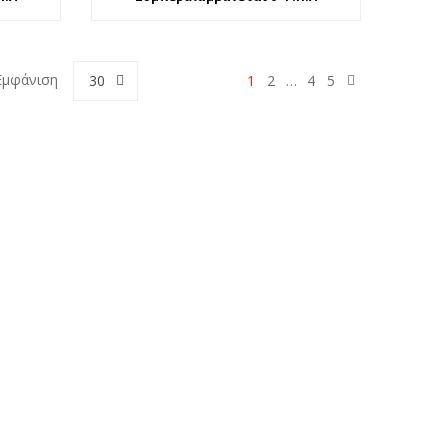
Εμφάνιση
30
1
2
…
4
5