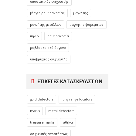
αποστατικός ανιχνευτής
βέργες ραβδοσκοπίας
μαγνήτης
μαγνήτης μετάλλων
μαγνήτης ψαρέματος
πηνίο
ραβδοσκοπία
ραβδοσκοπικό όργανο
υποβρύχιος ανιχνευτής
ΕΤΙΚΈΤΕΣ ΚΑΤΑΣΚΕΥΑΣΤΏΝ
gold detectors
long range locators
marks
metal detectors
treasure marks
αθήνα
ανιχνευτές αποστάσεως