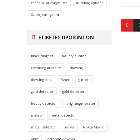
Υποβρύχιοι Ανιχνευτές
Φυσικός Χρυσός
Χωρίς κατηγορία
ΕΤΙΚΈΤΕΣ ΠΡΟΪΌΝΤΩΝ
black magnet
bounty hunter
cleansing orgonite
dowsing
dowsing rods
fisher
garrett
gold detector
gold detector
hobby detector
long range locator
makro
metal detector
metal detector
nokta
Nokta Makro
okm
orgonite dowsing