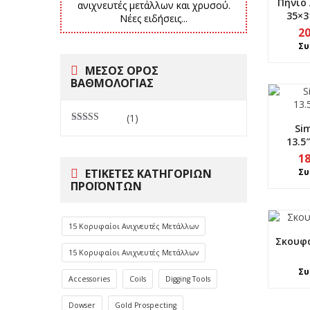
Πηνίο 
ανιχνευτές μετάλλων και χρυσού.
35×3
Νέες ειδήσεις...
2
Συ
ΜΕΣΟΣ ΟΡΟΣ
ΒΑΘΜΟΛΟΓΙΑΣ
(1)
Si
Βαθμολογήθηκε
13.5
με
5
από 5
1
ΕΤΙΚΈΤΕΣ ΚΑΤΗΓΟΡΙΏΝ
Συ
ΠΡΟΪΌΝΤΩΝ
15 Κορυφαίοι Ανιχνευτές Μετάλλων
Σκουφά
15 Κορυφαίοι Ανιχνευτές Μετάλλων
Συ
Accessories
Coils
Digging Tools
Dowser
Gold Prospecting