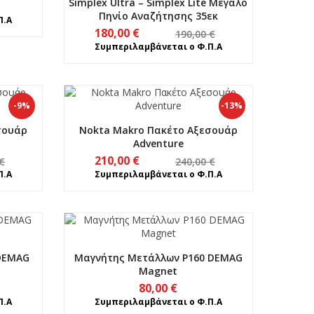
Simplex Ultra – Simplex Lite Μεγάλο
Πηνίο Αναζήτησης 35εκ
Π.Α
Original
Η
180,00
€
190,00
€
price
τρέχουσα
Συμπεριλαμβάνεται ο Φ.Π.Α
was:
τιμή
190,00 €.
είναι:
180,00 €.
-9%
-13%
σουάρ
Nokta Makro Πακέτο Αξεσουάρ
Adventure
Original
Η
210,00
€
€
240,00
€
price
τρέχουσα
Π.Α
Συμπεριλαμβάνεται ο Φ.Π.Α
was:
τιμή
240,00 €.
είναι:
210,00 €.
DEMAG
Μαγνήτης Μετάλλων P160 DEMAG
Magnet
80,00
€
Π.Α
Συμπεριλαμβάνεται ο Φ.Π.Α