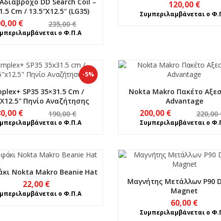
Αδιάβροχο DD Search Coil –
120,00
€
1.5 Cm / 13.5″x12.5″ (LG35)
Συμπεριλαμβάνεται ο Φ.
Original
Η
00,00
€
235,00
€
price
τρέχουσα
μπεριλαμβάνεται ο Φ.Π.Α
was:
τιμή
235,00 €.
είναι:
200,00 €.
-5%
mplex+ SP35 35×31.5 Cm /
Nokta Makro Πακέτο Αξε
″x12.5″ Πηνίο Αναζήτησης
Advantage
Original
Η
Original
Η
80,00
€
200,00
€
190,00
€
220,00
price
τρέχουσα
price
τρέχουσα
μπεριλαμβάνεται ο Φ.Π.Α
Συμπεριλαμβάνεται ο Φ.
was:
τιμή
was:
τιμή
190,00 €.
είναι:
220,00 €.
είναι:
180,00 €.
200,00 €.
κι Nokta Makro Beanie Hat
Μαγνήτης Μετάλλων P90 
22,00
€
Magnet
μπεριλαμβάνεται ο Φ.Π.Α
60,00
€
Συμπεριλαμβάνεται ο Φ.