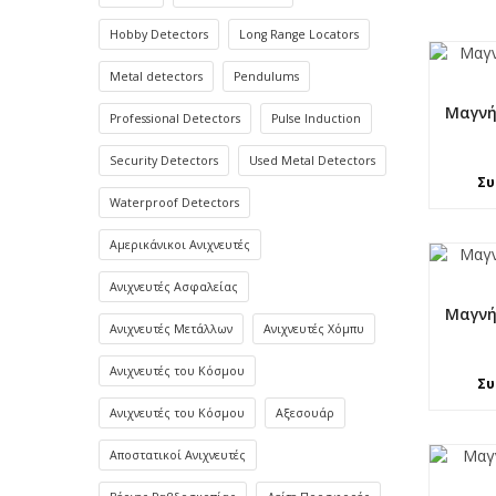
Hobby Detectors
Long Range Locators
Metal detectors
Pendulums
Μαγνή
Professional Detectors
Pulse Induction
Security Detectors
Used Metal Detectors
Συ
Waterproof Detectors
Αμερικάνικοι Ανιχνευτές
Ανιχνευτές Ασφαλείας
Μαγνή
Ανιχνευτές Μετάλλων
Ανιχνευτές Χόμπυ
Ανιχνευτές του Κόσμου
Συ
Ανιχνευτές του Κόσμου
Αξεσουάρ
Αποστατικοί Ανιχνευτές