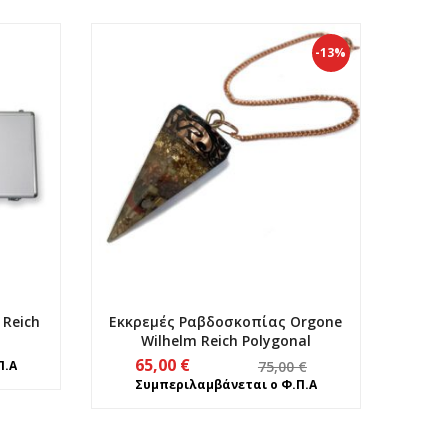
-13%
Reich
Εκκρεμές Ραβδοσκοπίας Οrgone
Wilhelm Reich Polygonal
Original
Η
65,00
€
Π.Α
75,00
€
price
τρέχουσα
Συμπεριλαμβάνεται ο Φ.Π.Α
was:
τιμή
75,00 €.
είναι: