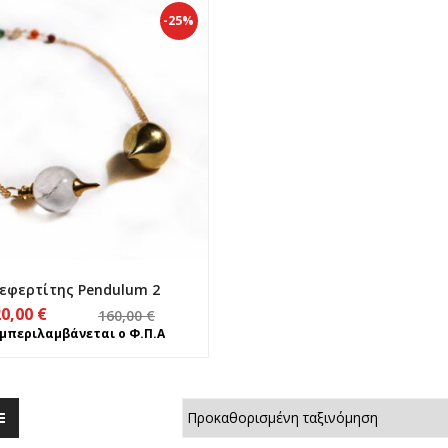
65,00 €.
-25%
εφερτίτης Pendulum 2
Original
Η
20,00
€
160,00
€
price
τρέχουσα
μπεριλαμβάνεται ο Φ.Π.Α
was:
τιμή
160,00 €.
είναι:
120,00 €.