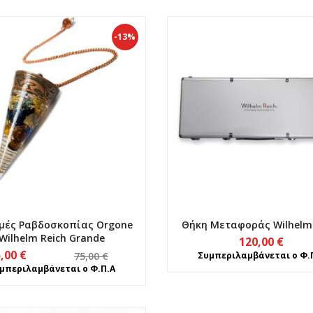
-13%
μές Ραβδοσκοπίας Οrgone
Θήκη Μεταφοράς Wilhelm 
Wilhelm Reich Grande
120,00
€
Original
Η
5,00
€
75,00
€
Συμπεριλαμβάνεται ο Φ.
price
τρέχουσα
μπεριλαμβάνεται ο Φ.Π.Α
was:
τιμή
75,00 €.
είναι: