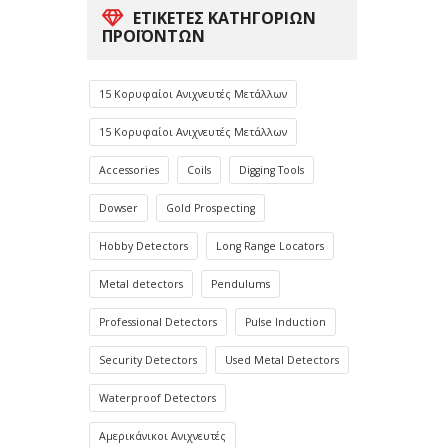
ΕΤΙΚΈΤΕΣ ΚΑΤΗΓΟΡΙΏΝ
ΠΡΟΪΌΝΤΩΝ
15 Κορυφαίοι Ανιχνευτές Μετάλλων
15 Κορυφαίοι Ανιχνευτές Μετάλλων
Accessories
Coils
Digging Tools
Dowser
Gold Prospecting
Hobby Detectors
Long Range Locators
Metal detectors
Pendulums
Professional Detectors
Pulse Induction
Security Detectors
Used Metal Detectors
Waterproof Detectors
Αμερικάνικοι Ανιχνευτές