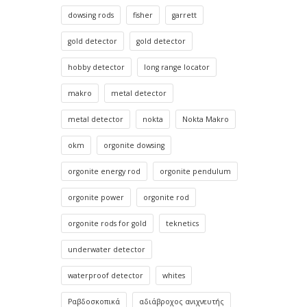
dowsing rods
fisher
garrett
gold detector
gold detector
hobby detector
long range locator
makro
metal detector
metal detector
nokta
Nokta Makro
okm
orgonite dowsing
orgonite energy rod
orgonite pendulum
orgonite power
orgonite rod
orgonite rods for gold
teknetics
underwater detector
waterproof detector
whites
Ραβδοσκοπικά
αδιάβροχος ανιχνευτής