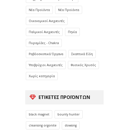
Νέα Προϊόντα
Νέα Προϊόντα
Οικονομικοί Ανιχνευτές
Παλμικοί Ανιχνευτές
Πηνία
Πυραμίδες - Chakra
Ραβδοσκοπικά Όργανα
Σκαπτικά Είδη
Υποβρύχιοι Ανιχνευτές
Φυσικός Χρυσός
Χωρίς κατηγορία
ΕΤΙΚΈΤΕΣ ΠΡΟΪΌΝΤΩΝ
black magnet
bounty hunter
cleansing orgonite
dowsing