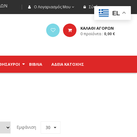
ΩΝ
Ο Λογαριασμός Μου
Σύνδεση
EL
ΚΑΛΑΘΙ ΑΓΟΡΩΝ
0
προϊόντα :
0,00
€
ΘΗΣΑΥΡΟΊ
ΒΙΒΛΊΑ
ΑΔΕΙΑ ΚΑΤΟΧΗΣ
Εμφάνιση
30