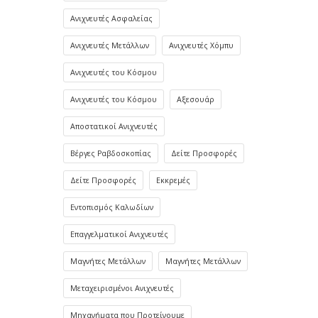
Ανιχνευτές Ασφαλείας
Ανιχνευτές Μετάλλων
Ανιχνευτές Χόμπυ
Ανιχνευτές του Κόσμου
Ανιχνευτές του Κόσμου
Αξεσουάρ
Αποστατικοί Ανιχνευτές
Βέργες Ραβδοσκοπίας
Δείτε Προσφορές
Δείτε Προσφορές
Εκκρεμές
Εντοπισμός Καλωδίων
Επαγγελματικοί Ανιχνευτές
Μαγνήτες Μετάλλων
Μαγνήτες Μετάλλων
Μεταχειρισμένοι Ανιχνευτές
Μηχανήματα που Προτείνουμε