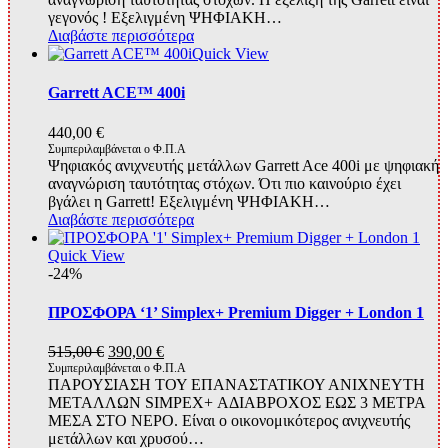
γεγονός ! Εξελιγμένη ΨΗΦΙΑΚΗ…
Διαβάστε περισσότερα
Quick View
Garrett ACE™ 400i
440,00
€
Συμπεριλαμβάνεται ο Φ.Π.Α
Ψηφιακός ανιχνευτής μετάλλων Garrett Ace 400i με ψηφιακή
αναγνώριση ταυτότητας στόχων. Ότι πιο καινούριο έχει
βγάλει η Garrett! Εξελιγμένη ΨΗΦΙΑΚΗ…
Διαβάστε περισσότερα
Quick View
-24%
ΠΡΟΣΦΟΡΑ ‘1’ Simplex+ Premium Digger + London 1
Original
Η
515,00
€
390,00
€
price
τρέχουσα
Συμπεριλαμβάνεται ο Φ.Π.Α
ΠΑΡΟΥΣΙΑΣΗ ΤΟΥ ΕΠΑΝΑΣΤΑΤΙΚΟΥ ΑΝΙΧΝΕΥΤΗ
was:
τιμή
ΜΕΤΑΛΛΩΝ SIMPEX+ ΑΔΙΑΒΡΟΧΟΣ ΕΩΣ 3 ΜΕΤΡΑ
515,00 €.
είναι:
ΜΕΣΑ ΣΤΟ ΝΕΡΟ. Είναι ο οικονομικότερος ανιχνευτής
390,00 €.
μετάλλων και χρυσού…