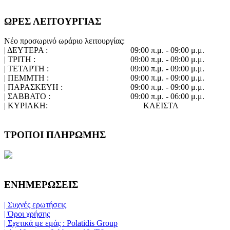
ΩΡΕΣ ΛΕΙΤΟΥΡΓΙΑΣ
Νέο προσωρινό ωράριο λειτουργίας:
| ΔΕΥΤΕΡΑ :
09:00 π.μ. - 09:00 μ.μ.
| ΤΡΙΤΗ :
09:00 π.μ. - 09:00 μ.μ.
| ΤΕΤΑΡΤΗ :
09:00 π.μ. - 09:00 μ.μ.
| ΠΕΜΜΤΗ :
09:00 π.μ. - 09:00 μ.μ.
| ΠΑΡΑΣΚΕΥΗ :
09:00 π.μ. - 09:00 μ.μ.
| ΣΑΒΒΑΤΟ :
09:00 π.μ. - 06:00 μ.μ.
| ΚΥΡΙΑΚΗ:
ΚΛΕΙΣΤΑ
ΤΡΟΠΟΙ ΠΛΗΡΩΜΗΣ
ΕΝΗΜΕΡΩΣΕΙΣ
| Συχνές ερωτήσεις
| Όροι χρήσης
| Σχετικά με εμάς : Polatidis Group