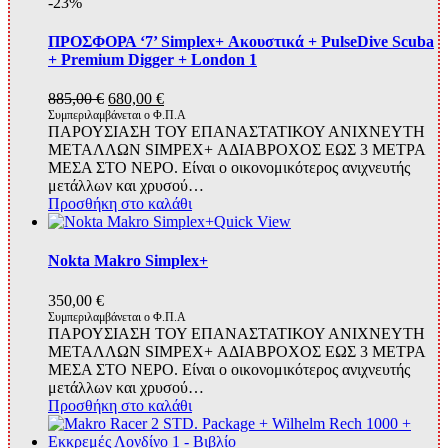
-23%
ΠΡΟΣΦΟΡΑ ‘7’ Simplex+ Ακουστικά + PulseDive Scuba
+ Premium Digger + London 1
Original
Η
885,00
€
680,00
€
price
τρέχουσα
Συμπεριλαμβάνεται ο Φ.Π.Α
ΠΑΡΟΥΣΙΑΣΗ ΤΟΥ ΕΠΑΝΑΣΤΑΤΙΚΟΥ ΑΝΙΧΝΕΥΤΗ
was:
τιμή
ΜΕΤΑΛΛΩΝ SIMPEX+ ΑΔΙΑΒΡΟΧΟΣ ΕΩΣ 3 ΜΕΤΡΑ
885,00 €.
είναι:
ΜΕΣΑ ΣΤΟ ΝΕΡΟ. Είναι ο οικονομικότερος ανιχνευτής
680,00 €.
μετάλλων και χρυσού…
Προσθήκη στο καλάθι
Quick View
Nokta Makro Simplex+
350,00
€
Συμπεριλαμβάνεται ο Φ.Π.Α
ΠΑΡΟΥΣΙΑΣΗ ΤΟΥ ΕΠΑΝΑΣΤΑΤΙΚΟΥ ΑΝΙΧΝΕΥΤΗ
ΜΕΤΑΛΛΩΝ SIMPEX+ ΑΔΙΑΒΡΟΧΟΣ ΕΩΣ 3 ΜΕΤΡΑ
ΜΕΣΑ ΣΤΟ ΝΕΡΟ. Είναι ο οικονομικότερος ανιχνευτής
μετάλλων και χρυσού…
Προσθήκη στο καλάθι