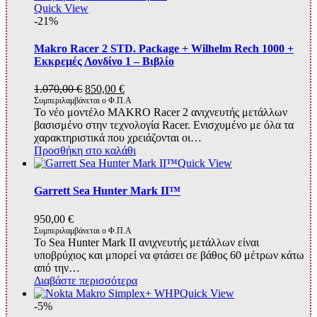
Quick View
-21%
Makro Racer 2 STD. Package + Wilhelm Rech 1000 +
Εκκρεμές Λονδίνο 1 – Βιβλίο
Original
Η
1.070,00
€
850,00
€
price
τρέχουσα
Συμπεριλαμβάνεται ο Φ.Π.Α
Το νέο μοντέλο MAKRO Racer 2 ανιχνευτής μετάλλων
was:
τιμή
βασισμένο στην τεχνολογία Racer. Ενισχυμένο με όλα τα
1.070,00 €.
είναι:
χαρακτηριστικά που χρειάζονται οι…
850,00 €.
Προσθήκη στο καλάθι
Quick View
Garrett Sea Hunter Mark II™
950,00
€
Συμπεριλαμβάνεται ο Φ.Π.Α
To Sea Hunter Mark II ανιχνευτής μετάλλων είναι
υποβρύχιος και μπορεί να φτάσει σε βάθος 60 μέτρων κάτω
από την…
Διαβάστε περισσότερα
Quick View
-5%