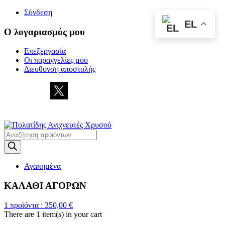
Σύνδεση
EL
Ο λογαριασμός μου
Επεξεργασία
Οι παραγγελίες μου
Διευθυνση αποστολής
Η
ΜΕΓΑΛΥΤΕΡΗ ΓΚΑΜΑ ΑΝΙΧΝΕΥΤΩΝ ΜΕΤΑΛΛΩΝ
Products
search
Αγαπημένα
ΚΑΛΑΘΙ ΑΓΟΡΩΝ
1
προϊόντα :
350,00
€
There are
1 item(s)
in your cart