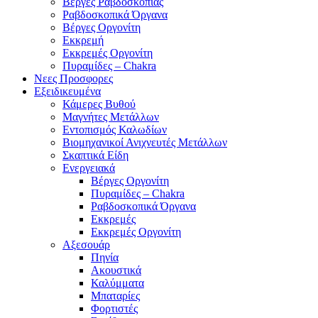
Βέργες Ραβδοσκοπίας
Ραβδοσκοπικά Όργανα
Βέργες Οργονίτη
Εκκρεμή
Εκκρεμές Οργονίτη
Πυραμίδες – Chakra
Νεες Προσφορες
Εξειδικευμένα
Κάμερες Βυθού
Μαγνήτες Μετάλλων
Εντοπισμός Καλωδίων
Βιομηχανικοί Ανιχνευτές Μετάλλων
Σκαπτικά Είδη
Ενεργειακά
Βέργες Οργονίτη
Πυραμίδες – Chakra
Ραβδοσκοπικά Όργανα
Εκκρεμές
Εκκρεμές Οργονίτη
Αξεσουάρ
Πηνία
Ακουστικά
Καλύμματα
Μπαταρίες
Φορτιστές