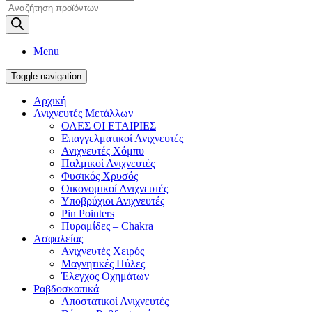
Products
search
Menu
Toggle navigation
Αρχική
Ανιχνευτές Μετάλλων
ΟΛΕΣ ΟΙ ΕΤΑΙΡΙΕΣ
Επαγγελματικοί Ανιχνευτές
Ανιχνευτές Χόμπυ
Παλμικοί Ανιχνευτές
Φυσικός Χρυσός
Οικονομικοί Ανιχνευτές
Υποβρύχιοι Ανιχνευτές
Pin Pointers
Πυραμίδες – Chakra
Ασφαλείας
Ανιχνευτές Χειρός
Μαγνητικές Πύλες
Έλεγχος Οχημάτων
Ραβδοσκοπικά
Αποστατικοί Ανιχνευτές