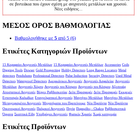
σε βιντεάκια που έχουν σχέση με ανιχνευτές μετάλλων και χρυσού.
Νέες ειδήσεις...
ΜΕΣΟΣ ΟΡΟΣ ΒΑΘΜΟΛΟΓΙΑΣ
Βαθμολογήθηκε με
5
από 5
(6)
Ετικέτες Κατηγοριών Προϊόντων
15 Κορυφαίοι Ανιχνευτές Μετάλλων
15 Κορυφαίοι Ανιχνευτές Μετάλλων
Accessories
Coils
Digging Tools
Dowser
Gold Prospecting
Hobby Detectors
Long Range Locators
Metal
detectors
Pendulums
Professional Detectors
Pulse Induction
Security Detectors
Used Metal
Detectors
Waterproof Detectors
Αμερικάνικοι Ανιχνευτές
Ανιχνευτές Ασφαλείας
Ανιχνευτές
Μετάλλων
Ανιχνευτές Χόμπυ
Ανιχνευτές του Κόσμου
Ανιχνευτές του Κόσμου
Αξεσουάρ
Αποστατικοί Ανιχνευτές
Βέργες Ραβδοσκοπίας
Δείτε Προσφορές
Δείτε Προσφορές
Εκκρεμές
Εντοπισμός Καλωδίων
Επαγγελματικοί Ανιχνευτές
Μαγνήτες Μετάλλων
Μαγνήτες Μετάλλων
Μεταχειρισμένοι Ανιχνευτές
Μηχανήματα που Προτείνουμε
Νέα Προϊόντα
Νέα Προϊόντα
Οικονομικοί Ανιχνευτές
Παλμικοί Ανιχνευτές
Πηνία
Πυραμίδες - Chakra
Ραβδοσκοπικά
Όργανα
Σκαπτικά Είδη
Υποβρύχιοι Ανιχνευτές
Φυσικός Χρυσός
Χωρίς κατηγορία
Ετικέτες Προϊόντων