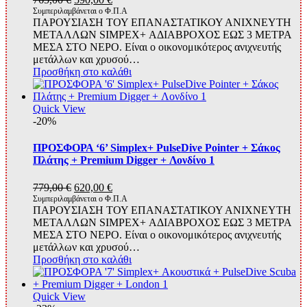
price
τρέχουσα
Συμπεριλαμβάνεται ο Φ.Π.Α
ΠΑΡΟΥΣΙΑΣΗ ΤΟΥ ΕΠΑΝΑΣΤΑΤΙΚΟΥ ΑΝΙΧΝΕΥΤΗ
was:
τιμή
ΜΕΤΑΛΛΩΝ SIMPEX+ ΑΔΙΑΒΡΟΧΟΣ ΕΩΣ 3 ΜΕΤΡΑ
765,00 €.
είναι:
ΜΕΣΑ ΣΤΟ ΝΕΡΟ. Είναι ο οικονομικότερος ανιχνευτής
590,00 €.
μετάλλων και χρυσού…
Προσθήκη στο καλάθι
Quick View
-20%
ΠΡΟΣΦΟΡΑ ‘6’ Simplex+ PulseDive Pointer + Σάκος
Πλάτης + Premium Digger + Λονδίνο 1
Original
Η
779,00
€
620,00
€
price
τρέχουσα
Συμπεριλαμβάνεται ο Φ.Π.Α
ΠΑΡΟΥΣΙΑΣΗ ΤΟΥ ΕΠΑΝΑΣΤΑΤΙΚΟΥ ΑΝΙΧΝΕΥΤΗ
was:
τιμή
ΜΕΤΑΛΛΩΝ SIMPEX+ ΑΔΙΑΒΡΟΧΟΣ ΕΩΣ 3 ΜΕΤΡΑ
779,00 €.
είναι:
ΜΕΣΑ ΣΤΟ ΝΕΡΟ. Είναι ο οικονομικότερος ανιχνευτής
620,00 €.
μετάλλων και χρυσού…
Προσθήκη στο καλάθι
Quick View