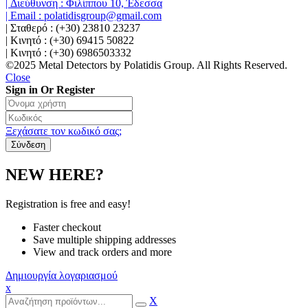
| Διεύθυνση : Φιλίππου 10, Έδεσσα
| Email : polatidisgroup@gmail.com
| Σταθερό : (+30) 23810 23237
| Κινητό : (+30) 69415 50822
| Κινητό : (+30) 6986503332
©2025 Metal Detectors by Polatidis Group. All Rights Reserved.
Close
Sign in Or Register
Ξεχάσατε τον κωδικό σας;
NEW HERE?
Registration is free and easy!
Faster checkout
Save multiple shipping addresses
View and track orders and more
Δημιουργία λογαριασμού
x
X