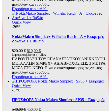
520,00 €.
μετάλλων και χρυσού…
Προσθήκη στο καλάθι
Quick View
-26%
NoktaMakro Simplex+ Wilhelm Reich – A + Εκκρεμές
Λονδίνο 1 + Βιβλίο
Original
Η
820,00
€
610,00
€
price
τρέχουσα
Συμπεριλαμβάνεται ο Φ.Π.Α
ΠΑΡΟΥΣΙΑΣΗ ΤΟΥ ΕΠΑΝΑΣΤΑΤΙΚΟΥ ΑΝΙΧΝΕΥΤΗ
was:
τιμή
ΜΕΤΑΛΛΩΝ SIMPEX+ ΑΔΙΑΒΡΟΧΟΣ ΕΩΣ 3 ΜΕΤΡΑ
820,00 €.
είναι:
ΜΕΣΑ ΣΤΟ ΝΕΡΟ. Είναι ο οικονομικότερος ανιχνευτής
610,00 €.
μετάλλων και χρυσού…
Προσθήκη στο καλάθι
Quick View
-17%
ΠΡΟΣΦΟΡΑ Nokta Makro Simplex+ SP35 + Εκκρεμές
Original
Η
540,00
€
450,00
€