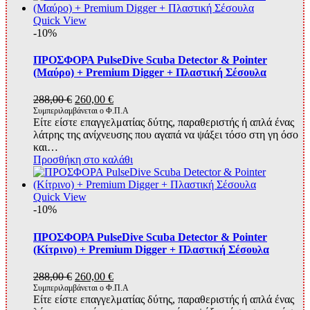
Quick View
-10%
ΠΡΟΣΦΟΡΑ PulseDive Scuba Detector & Pointer
(Μαύρο) + Premium Digger + Πλαστική Σέσουλα
Original
Η
288,00
€
260,00
€
price
τρέχουσα
Συμπεριλαμβάνεται ο Φ.Π.Α
Είτε είστε επαγγελματίας δύτης, παραθεριστής ή απλά ένας
was:
τιμή
λάτρης της ανίχνευσης που αγαπά να ψάξει τόσο στη γη όσο
288,00 €.
είναι:
και…
260,00 €.
Προσθήκη στο καλάθι
Quick View
-10%
ΠΡΟΣΦΟΡΑ PulseDive Scuba Detector & Pointer
(Κίτρινο) + Premium Digger + Πλαστική Σέσουλα
Original
Η
288,00
€
260,00
€
price
τρέχουσα
Συμπεριλαμβάνεται ο Φ.Π.Α
Είτε είστε επαγγελματίας δύτης, παραθεριστής ή απλά ένας
was:
τιμή