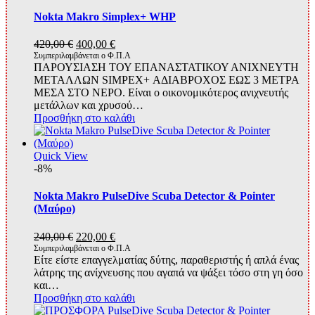
Nokta Makro Simplex+ WHP
Original
Η
420,00
€
400,00
€
price
τρέχουσα
Συμπεριλαμβάνεται ο Φ.Π.Α
ΠΑΡΟΥΣΙΑΣΗ ΤΟΥ ΕΠΑΝΑΣΤΑΤΙΚΟΥ ΑΝΙΧΝΕΥΤΗ
was:
τιμή
ΜΕΤΑΛΛΩΝ SIMPEX+ ΑΔΙΑΒΡΟΧΟΣ ΕΩΣ 3 ΜΕΤΡΑ
420,00 €.
είναι:
ΜΕΣΑ ΣΤΟ ΝΕΡΟ. Είναι ο οικονομικότερος ανιχνευτής
400,00 €.
μετάλλων και χρυσού…
Προσθήκη στο καλάθι
Quick View
-8%
Nokta Makro PulseDive Scuba Detector & Pointer
(Μαύρο)
Original
Η
240,00
€
220,00
€
price
τρέχουσα
Συμπεριλαμβάνεται ο Φ.Π.Α
Είτε είστε επαγγελματίας δύτης, παραθεριστής ή απλά ένας
was:
τιμή
λάτρης της ανίχνευσης που αγαπά να ψάξει τόσο στη γη όσο
240,00 €.
είναι:
και…
220,00 €.
Προσθήκη στο καλάθι