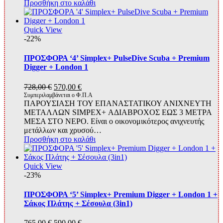
Προσθήκη στο καλάθι
Quick View
-22%
ΠΡΟΣΦΟΡΑ ‘4’ Simplex+ PulseDive Scuba + Premium
Digger + London 1
Original
Η
728,00
€
570,00
€
price
τρέχουσα
Συμπεριλαμβάνεται ο Φ.Π.Α
ΠΑΡΟΥΣΙΑΣΗ ΤΟΥ ΕΠΑΝΑΣΤΑΤΙΚΟΥ ΑΝΙΧΝΕΥΤΗ
was:
τιμή
ΜΕΤΑΛΛΩΝ SIMPEX+ ΑΔΙΑΒΡΟΧΟΣ ΕΩΣ 3 ΜΕΤΡΑ
728,00 €.
είναι:
ΜΕΣΑ ΣΤΟ ΝΕΡΟ. Είναι ο οικονομικότερος ανιχνευτής
570,00 €.
μετάλλων και χρυσού…
Προσθήκη στο καλάθι
Quick View
-23%
ΠΡΟΣΦΟΡΑ ‘5’ Simplex+ Premium Digger + London 1 +
Σάκος Πλάτης + Σέσουλα (3in1)
Original
Η
765,00
€
590,00
€