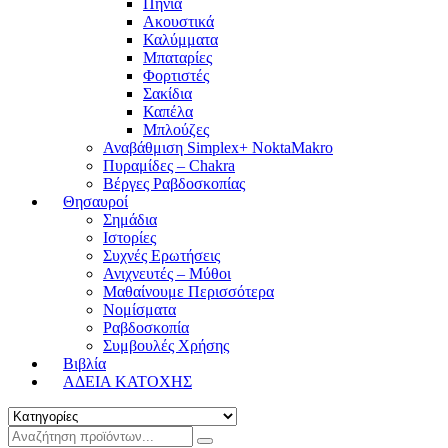
Πηνία
Ακουστικά
Καλύμματα
Μπαταρίες
Φορτιστές
Σακίδια
Καπέλα
Μπλούζες
Αναβάθμιση Simplex+ NoktaMakro
Πυραμίδες – Chakra
Βέργες Ραβδοσκοπίας
Θησαυροί
Σημάδια
Ιστορίες
Συχνές Ερωτήσεις
Ανιχνευτές – Μύθοι
Μαθαίνουμε Περισσότερα
Νομίσματα
Ραβδοσκοπία
Συμβουλές Χρήσης
Βιβλία
ΑΔΕΙΑ ΚΑΤΟΧΗΣ