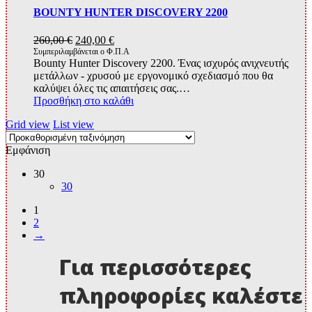
BOUNTY HUNTER DISCOVERY 2200
Original
Η
260,00
€
240,00
€
price
τρέχουσα
Συμπεριλαμβάνεται ο Φ.Π.Α
Bounty Hunter Discovery 2200. Ένας ισχυρός ανιχνευτής
was:
τιμή
μετάλλων - χρυσού με εργονομικό σχεδιασμό που θα
260,00 €.
είναι:
καλύψει όλες τις απαιτήσεις σας.…
240,00 €.
Προσθήκη στο καλάθι
Grid view
List view
Εμφάνιση
30
30
1
2
→
Για περισσότερες
πληροφορίες καλέστε