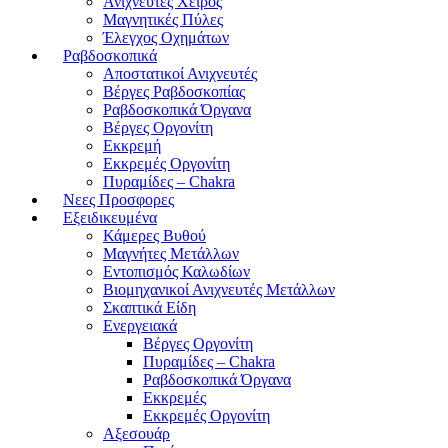
Ανιχνευτές Χειρός
Μαγνητικές Πύλες
Έλεγχος Οχημάτων
Ραβδοσκοπικά
Αποστατικοί Ανιχνευτές
Βέργες Ραβδοσκοπίας
Ραβδοσκοπικά Όργανα
Βέργες Οργονίτη
Εκκρεμή
Εκκρεμές Οργονίτη
Πυραμίδες – Chakra
Νεες Προσφορες
Εξειδικευμένα
Κάμερες Βυθού
Μαγνήτες Μετάλλων
Εντοπισμός Καλωδίων
Βιομηχανικοί Ανιχνευτές Μετάλλων
Σκαπτικά Είδη
Ενεργειακά
Βέργες Οργονίτη
Πυραμίδες – Chakra
Ραβδοσκοπικά Όργανα
Εκκρεμές
Εκκρεμές Οργονίτη
Αξεσουάρ