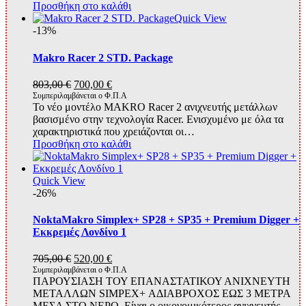
Προσθήκη στο καλάθι
Quick View
-13%
Makro Racer 2 STD. Package
Original
Η
803,00
€
700,00
€
price
τρέχουσα
Συμπεριλαμβάνεται ο Φ.Π.Α
Το νέο μοντέλο MAKRO Racer 2 ανιχνευτής μετάλλων
was:
τιμή
βασισμένο στην τεχνολογία Racer. Ενισχυμένο με όλα τα
803,00 €.
είναι:
χαρακτηριστικά που χρειάζονται οι…
700,00 €.
Προσθήκη στο καλάθι
Quick View
-26%
NoktaMakro Simplex+ SP28 + SP35 + Premium Digger +
Εκκρεμές Λονδίνο 1
Original
Η
705,00
€
520,00
€
price
τρέχουσα
Συμπεριλαμβάνεται ο Φ.Π.Α
ΠΑΡΟΥΣΙΑΣΗ ΤΟΥ ΕΠΑΝΑΣΤΑΤΙΚΟΥ ΑΝΙΧΝΕΥΤΗ
was:
τιμή
ΜΕΤΑΛΛΩΝ SIMPEX+ ΑΔΙΑΒΡΟΧΟΣ ΕΩΣ 3 ΜΕΤΡΑ
705,00 €.
είναι:
ΜΕΣΑ ΣΤΟ ΝΕΡΟ. Είναι ο οικονομικότερος ανιχνευτής