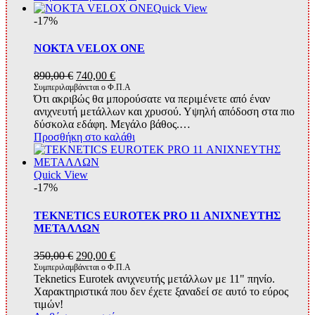
Quick View
-17%
NOKTA VELOX ONE
Original
Η
890,00
€
740,00
€
price
τρέχουσα
Συμπεριλαμβάνεται ο Φ.Π.Α
Ότι ακριβώς θα μπορούσατε να περιμένετε από έναν
was:
τιμή
ανιχνευτή μετάλλων και χρυσού. Υψηλή απόδοση στα πιο
890,00 €.
είναι:
δύσκολα εδάφη. Μεγάλο βάθος.…
740,00 €.
Προσθήκη στο καλάθι
Quick View
-17%
TEKNETICS EUROTEK PRO 11 ΑΝΙΧΝΕΥΤΗΣ
ΜΕΤΑΛΛΩΝ
Original
Η
350,00
€
290,00
€
price
τρέχουσα
Συμπεριλαμβάνεται ο Φ.Π.Α
Teknetics Eurotek ανιχνευτής μετάλλων με 11" πηνίο.
was:
τιμή
Χαρακτηριστικά που δεν έχετε ξαναδεί σε αυτό το εύρος
350,00 €.
είναι:
τιμών!
290,00 €.