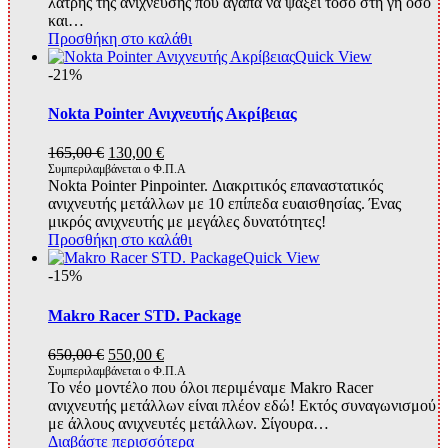
λάτρης της ανίχνευσης που αγαπά να ψάξει τόσο στη γη όσο
288,00 €.
είναι:
και…
260,00 €.
Προσθήκη στο καλάθι
Quick View
-21%
Nokta Pointer Ανιχνευτής Ακρίβειας
Original
Η
165,00
€
130,00
€
price
τρέχουσα
Συμπεριλαμβάνεται ο Φ.Π.Α
Nokta Pointer Pinpointer. Διακριτικός επαναστατικός
was:
τιμή
ανιχνευτής μετάλλων με 10 επίπεδα ευαισθησίας. Ένας
165,00 €.
είναι:
μικρός ανιχνευτής με μεγάλες δυνατότητες!
130,00 €.
Προσθήκη στο καλάθι
Quick View
-15%
Makro Racer STD. Package
Original
Η
650,00
€
550,00
€
price
τρέχουσα
Συμπεριλαμβάνεται ο Φ.Π.Α
Το νέο μοντέλο που όλοι περιμέναμε Makro Racer
was:
τιμή
ανιχνευτής μετάλλων είναι πλέον εδώ! Εκτός συναγωνισμού
650,00 €.
είναι:
με άλλους ανιχνευτές μετάλλων. Σίγουρα…
550,00 €.
Διαβάστε περισσότερα