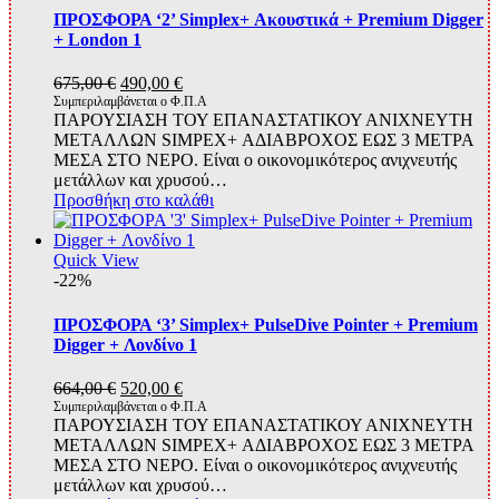
ΠΡΟΣΦΟΡΑ ‘2’ Simplex+ Ακουστικά + Premium Digger
+ London 1
Original
Η
675,00
€
490,00
€
price
τρέχουσα
Συμπεριλαμβάνεται ο Φ.Π.Α
ΠΑΡΟΥΣΙΑΣΗ ΤΟΥ ΕΠΑΝΑΣΤΑΤΙΚΟΥ ΑΝΙΧΝΕΥΤΗ
was:
τιμή
ΜΕΤΑΛΛΩΝ SIMPEX+ ΑΔΙΑΒΡΟΧΟΣ ΕΩΣ 3 ΜΕΤΡΑ
675,00 €.
είναι:
ΜΕΣΑ ΣΤΟ ΝΕΡΟ. Είναι ο οικονομικότερος ανιχνευτής
490,00 €.
μετάλλων και χρυσού…
Προσθήκη στο καλάθι
Quick View
-22%
ΠΡΟΣΦΟΡΑ ‘3’ Simplex+ PulseDive Pointer + Premium
Digger + Λονδίνο 1
Original
Η
664,00
€
520,00
€
price
τρέχουσα
Συμπεριλαμβάνεται ο Φ.Π.Α
ΠΑΡΟΥΣΙΑΣΗ ΤΟΥ ΕΠΑΝΑΣΤΑΤΙΚΟΥ ΑΝΙΧΝΕΥΤΗ
was:
τιμή
ΜΕΤΑΛΛΩΝ SIMPEX+ ΑΔΙΑΒΡΟΧΟΣ ΕΩΣ 3 ΜΕΤΡΑ
664,00 €.
είναι:
ΜΕΣΑ ΣΤΟ ΝΕΡΟ. Είναι ο οικονομικότερος ανιχνευτής
520,00 €.
μετάλλων και χρυσού…