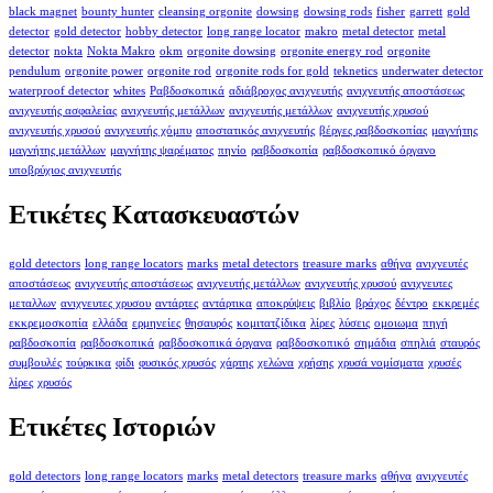
black magnet
bounty hunter
cleansing orgonite
dowsing
dowsing rods
fisher
garrett
gold
detector
gold detector
hobby detector
long range locator
makro
metal detector
metal
detector
nokta
Nokta Makro
okm
orgonite dowsing
orgonite energy rod
orgonite
pendulum
orgonite power
orgonite rod
orgonite rods for gold
teknetics
underwater detector
waterproof detector
whites
Ραβδοσκοπικά
αδιάβροχος ανιχνευτής
ανιχνευτής αποστάσεως
ανιχνευτής ασφαλείας
ανιχνευτής μετάλλων
ανιχνευτής μετάλλων
ανιχνευτής χρυσού
ανιχνευτής χρυσού
ανιχνευτής χόμπυ
αποστατικός ανιχνευτής
βέργες ραβδοσκοπίας
μαγνήτης
μαγνήτης μετάλλων
μαγνήτης ψαρέματος
πηνίο
ραβδοσκοπία
ραβδοσκοπικό όργανο
υποβρύχιος ανιχνευτής
Ετικέτες Κατασκευαστών
gold detectors
long range locators
marks
metal detectors
treasure marks
αθήνα
ανιχνευτές
αποστάσεως
ανιχνευτής αποστάσεως
ανιχνευτής μετάλλων
ανιχνευτής χρυσού
ανιχνευτες
μεταλλων
ανιχνευτες χρυσου
αντάρτες
αντάρτικα
αποκρύψεις
βιβλίο
βράχος
δέντρο
εκκρεμές
εκκρεμοσκοπία
ελλάδα
ερμηνείες
θησαυρός
κομιτατζίδικα
λίρες
λύσεις
ομοιωμα
πηγή
ραβδοσκοπία
ραβδοσκοπικά
ραβδοσκοπικά όργανα
ραβδοσκοπικό
σημάδια
σπηλιά
σταυρός
συμβουλές
τούρκικα
φίδι
φυσικός χρυσός
χάρτης
χελώνα
χρήσης
χρυσά νομίσματα
χρυσές
λίρες
χρυσός
Ετικέτες Ιστοριών
gold detectors
long range locators
marks
metal detectors
treasure marks
αθήνα
ανιχνευτές