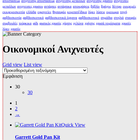
αποστάσεως
ανιχνευτής αποστάσεως
ανιχνευτής μετάλλων
ανιχνευτής χρυσού
ανιχνευτες
μεταλλων
ανιχνευτες χρυσου
αντάρτες
αντάρτικα
αποκρύψεις
βιβλίο
βράχος
δέντρο
εκκρεμές
εκκρεμοσκοπία
ελλάδα
ερμηνείες
θησαυρός
κομιτατζίδικα
λίρες
λύσεις
ομοιωμα
πηγή
ραβδοσκοπία
ραβδοσκοπικά
ραβδοσκοπικά όργανα
ραβδοσκοπικό
σημάδια
σπηλιά
σταυρός
συμβουλές
τούρκικα
φίδι
φυσικός χρυσός
χάρτης
χελώνα
χρήσης
χρυσά νομίσματα
χρυσές
λίρες
χρυσός
Οικονομικοί Ανιχνευτές
Grid view
List view
Εμφάνιση
30
30
1
2
→
Quick View
Garrett Gold Pan Kit