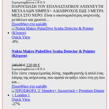
price
τρέχουσα
Συμπεριλαμβάνεται ο Φ.Π.Α
ΠΑΡΟΥΣΙΑΣΗ ΤΟΥ ΕΠΑΝΑΣΤΑΤΙΚΟΥ ΑΝΙΧΝΕΥΤΗ
was:
τιμή
ΜΕΤΑΛΛΩΝ SIMPEX+ ΑΔΙΑΒΡΟΧΟΣ ΕΩΣ 3 ΜΕΤΡΑ
540,00 €.
είναι:
ΜΕΣΑ ΣΤΟ ΝΕΡΟ. Είναι ο οικονομικότερος ανιχνευτής
450,00 €.
μετάλλων και χρυσού…
Προσθήκη στο καλάθι
Quick View
-8%
Nokta Makro PulseDive Scuba Detector & Pointer
(Κίτρινο)
Original
Η
240,00
€
220,00
€
price
τρέχουσα
Συμπεριλαμβάνεται ο Φ.Π.Α
Είτε είστε επαγγελματίας δύτης, παραθεριστής ή απλά ένας
was:
τιμή
λάτρης της ανίχνευσης που αγαπά να ψάξει τόσο στη γη όσο
240,00 €.
είναι:
και…
220,00 €.
Προσθήκη στο καλάθι
Quick View
-27%