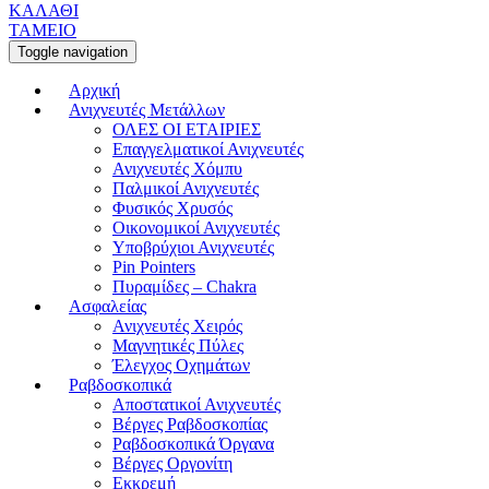
ΚΑΛΑΘΙ
ΤΑΜΕΙΟ
Toggle navigation
Αρχική
Ανιχνευτές Μετάλλων
ΟΛΕΣ ΟΙ ΕΤΑΙΡΙΕΣ
Επαγγελματικοί Ανιχνευτές
Ανιχνευτές Χόμπυ
Παλμικοί Ανιχνευτές
Φυσικός Χρυσός
Οικονομικοί Ανιχνευτές
Υποβρύχιοι Ανιχνευτές
Pin Pointers
Πυραμίδες – Chakra
Ασφαλείας
Ανιχνευτές Χειρός
Μαγνητικές Πύλες
Έλεγχος Οχημάτων
Ραβδοσκοπικά
Αποστατικοί Ανιχνευτές
Βέργες Ραβδοσκοπίας
Ραβδοσκοπικά Όργανα
Βέργες Οργονίτη
Εκκρεμή