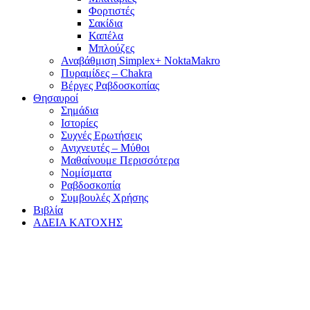
Φορτιστές
Σακίδια
Καπέλα
Μπλούζες
Αναβάθμιση Simplex+ NoktaMakro
Πυραμίδες – Chakra
Βέργες Ραβδοσκοπίας
Θησαυροί
Σημάδια
Ιστορίες
Συχνές Ερωτήσεις
Ανιχνευτές – Μύθοι
Μαθαίνουμε Περισσότερα
Νομίσματα
Ραβδοσκοπία
Συμβουλές Χρήσης
Βιβλία
ΑΔΕΙΑ ΚΑΤΟΧΗΣ