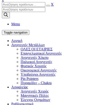
X
Products
search
Menu
Toggle navigation
Αρχική
Ανιχνευτές Μετάλλων
ΟΛΕΣ ΟΙ ΕΤΑΙΡΙΕΣ
Επαγγελματικοί Ανιχνευτές
Ανιχνευτές Χόμπυ
Παλμικοί Ανιχνευτές
Φυσικός Χρυσός
Οικονομικοί Ανιχνευτές
Υποβρύχιοι Ανιχνευτές
Pin Pointers
Πυραμίδες – Chakra
Ασφαλείας
Ανιχνευτές Χειρός
Μαγνητικές Πύλες
Έλεγχος Οχημάτων
Ραβδοσκοπικά