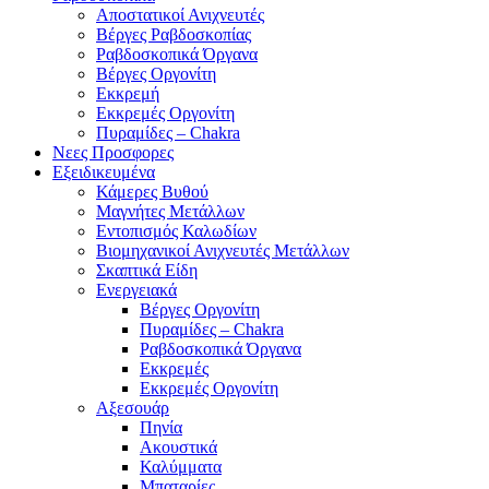
Αποστατικοί Ανιχνευτές
Βέργες Ραβδοσκοπίας
Ραβδοσκοπικά Όργανα
Βέργες Οργονίτη
Εκκρεμή
Εκκρεμές Οργονίτη
Πυραμίδες – Chakra
Νεες Προσφορες
Εξειδικευμένα
Κάμερες Βυθού
Μαγνήτες Μετάλλων
Εντοπισμός Καλωδίων
Βιομηχανικοί Ανιχνευτές Μετάλλων
Σκαπτικά Είδη
Ενεργειακά
Βέργες Οργονίτη
Πυραμίδες – Chakra
Ραβδοσκοπικά Όργανα
Εκκρεμές
Εκκρεμές Οργονίτη
Αξεσουάρ
Πηνία
Ακουστικά
Καλύμματα
Μπαταρίες