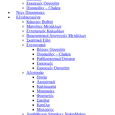
Εκκρεμές Οργονίτη
Πυραμίδες – Chakra
Νεες Προσφορες
Εξειδικευμένα
Κάμερες Βυθού
Μαγνήτες Μετάλλων
Εντοπισμός Καλωδίων
Βιομηχανικοί Ανιχνευτές Μετάλλων
Σκαπτικά Είδη
Ενεργειακά
Βέργες Οργονίτη
Πυραμίδες – Chakra
Ραβδοσκοπικά Όργανα
Εκκρεμές
Εκκρεμές Οργονίτη
Αξεσουάρ
Πηνία
Ακουστικά
Καλύμματα
Μπαταρίες
Φορτιστές
Σακίδια
Καπέλα
Μπλούζες
Αναβάθμιση Simplex+ NoktaMakro