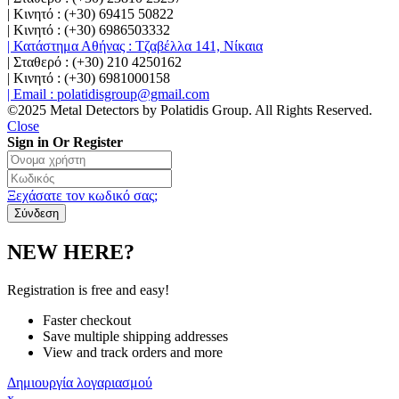
| Κινητό : (+30) 69415 50822
| Κινητό : (+30) 6986503332
| Κατάστημα Αθήνας : Τζαβέλλα 141, Νίκαια
| Σταθερό : (+30) 210 4250162
| Κινητό : (+30) 6981000158
| Email : polatidisgroup@gmail.com
©2025 Metal Detectors by Polatidis Group. All Rights Reserved.
Close
Sign in Or Register
Ξεχάσατε τον κωδικό σας;
NEW HERE?
Registration is free and easy!
Faster checkout
Save multiple shipping addresses
View and track orders and more
Δημιουργία λογαριασμού
x