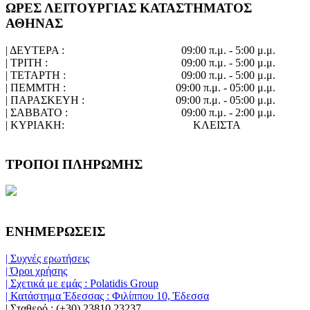
ΩΡΕΣ ΛΕΙΤΟΥΡΓΙΑΣ ΚΑΤΑΣΤΗΜΑΤΟΣ
ΑΘΗΝΑΣ
| ΔΕΥΤΕΡΑ :
09:00 π.μ. - 5:00 μ.μ.
| ΤΡΙΤΗ :
09:00 π.μ. - 5:00 μ.μ.
| ΤΕΤΑΡΤΗ :
09:00 π.μ. - 5:00 μ.μ.
| ΠΕΜΜΤΗ :
09:00 π.μ. - 05:00 μ.μ.
| ΠΑΡΑΣΚΕΥΗ :
09:00 π.μ. - 05:00 μ.μ.
| ΣΑΒΒΑΤΟ :
09:00 π.μ. - 2:00 μ.μ.
| ΚΥΡΙΑΚΗ:
ΚΛΕΙΣΤΑ
ΤΡΟΠΟΙ ΠΛΗΡΩΜΗΣ
ΕΝΗΜΕΡΩΣΕΙΣ
| Συχνές ερωτήσεις
| Όροι χρήσης
| Σχετικά με εμάς : Polatidis Group
| Κατάστημα Έδεσσας : Φιλίππου 10, Έδεσσα
| Σταθερό : (+30) 23810 23237