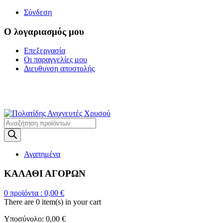
Σύνδεση
Ο λογαριασμός μου
Επεξεργασία
Οι παραγγελίες μου
Διευθυνση αποστολής
Η ΜΕΓΑΛΥΤΕΡΗ
ΓΚΑΜΑ ΑΝΙΧΝΕΥΤΩΝ ΜΕΤΑΛΛΩΝ
Products
search
Αγαπημένα
ΚΑΛΑΘΙ ΑΓΟΡΩΝ
0
προϊόντα :
0,00
€
There are
0 item(s)
in your cart
Υποσύνολο:
0,00
€