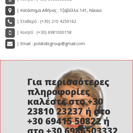
| Κατάστημα Αθήνας : Τζαβέλλα 141, Νίκαια
| Σταθερό : (+30) 210 4250162
| Κινητό : (+30) 6981000158
| Email : polatidisgroup@gmail.com
Για περισσότερες
πληροφορίες
καλέστε στο +30
23810 23237 ή στο
+30 69415 50822 ή
στο +30 6986503332