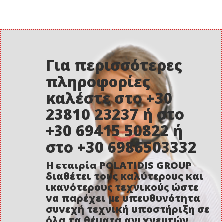
Για περισσότερες
πληροφορίες
καλέστε στο +30
23810 23237 ή στο
+30 69415 50822 ή
στο +30 6986503332
Η εταιρία POLATIDIS GROUP
διαθέτει τους καλύτερους και
ικανότερους τεχνικούς ώστε
να παρέχει με υπευθυνότητα
συνεχή τεχνική υποστήριξη σε
όλα τα θέματα ανιχνευτών