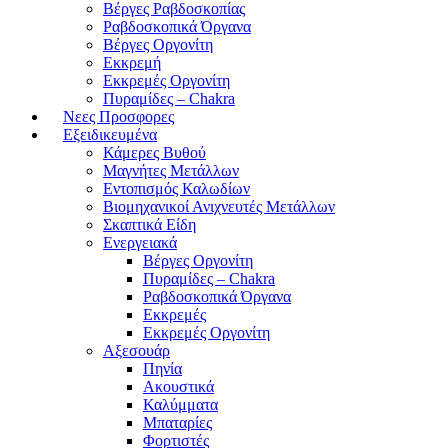
Βέργες Ραβδοσκοπίας
Ραβδοσκοπικά Όργανα
Βέργες Οργονίτη
Εκκρεμή
Εκκρεμές Οργονίτη
Πυραμίδες – Chakra
Νεες Προσφορες
Εξειδικευμένα
Κάμερες Βυθού
Μαγνήτες Μετάλλων
Εντοπισμός Καλωδίων
Βιομηχανικοί Ανιχνευτές Μετάλλων
Σκαπτικά Είδη
Ενεργειακά
Βέργες Οργονίτη
Πυραμίδες – Chakra
Ραβδοσκοπικά Όργανα
Εκκρεμές
Εκκρεμές Οργονίτη
Αξεσουάρ
Πηνία
Ακουστικά
Καλύμματα
Μπαταρίες
Φορτιστές