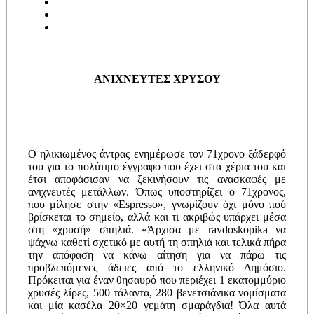
ΑΝΙΧΝΕΥΤΕΣ ΧΡΥΣΟΥ
Ο ηλικιωμένος άντρας ενημέρωσε τον 71χρονο ξάδερφό
του για το πολύτιμο έγγραφο που έχει στα χέρια του και
έτσι αποφάσισαν να ξεκινήσουν τις ανασκαφές με
ανιχνευτές μετάλλων. Όπως υποστηρίζει ο 71χρονος,
που μίλησε στην «Espresso», γνωρίζουν όχι μόνο πού
βρίσκεται το σημείο, αλλά και τι ακριβώς υπάρχει μέσα
στη «χρυσή» σπηλιά. «Άρχισα με ravdoskopika να
ψάχνω καθετί σχετικό με αυτή τη σπηλιά και τελικά πήρα
την απόφαση να κάνω αίτηση για να πάρω τις
προβλεπόμενες άδειες από το ελληνικό Δημόσιο.
Πρόκειται για έναν θησαυρό που περιέχει 1 εκατομμύριο
χρυσές λίρες, 500 τάλαντα, 280 βενετσιάνικα νομίσματα
και μία κασέλα 20×20 γεμάτη σμαράγδια! Όλα αυτά