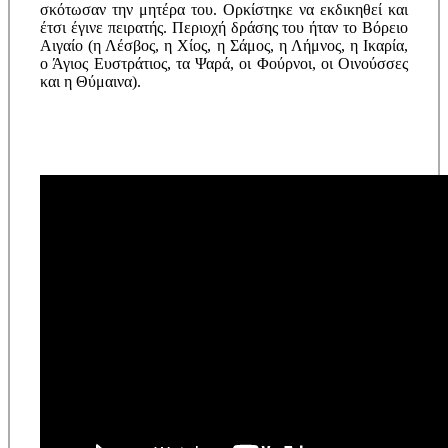
σκότωσαν την μητέρα του. Ορκίστηκε να εκδικηθεί και
έτσι έγινε πειρατής. Περιοχή δράσης του ήταν το Βόρειο
Αιγαίο (η Λέσβος, η Χίος, η Σάμος, η Λήμνος, η Ικαρία,
ο Άγιος Ευστράτιος, τα Ψαρά, οι Φούρνοι, οι Οινούσσες
και η Θύμαινα).