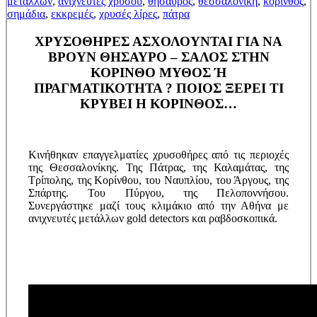
μεταλλων
,
ανιχνευτες χρυσου
,
θησαυρός
,
θεσσαλονίκη
,
κόρινθος
,
σημάδια
,
εκκρεμές
,
χρυσές λίρες
,
πάτρα
ΧΡΥΣΟΘΗΡΕΣ ΑΣΧΟΛΟΥΝΤΑΙ ΓΙΑ ΝΑ
ΒΡΟΥΝ ΘΗΣΑΥΡΟ – ΣΑΛΟΣ ΣΤΗΝ
ΚΟΡΙΝΘΟ ΜΥΘΟΣ Ή
ΠΡΑΓΜΑΤΙΚΟΤΗΤΑ ? ΠΟΙΟΣ ΞΕΡΕΙ ΤΙ
ΚΡΥΒΕΙ Η ΚΟΡΙΝΘΟΣ…
Κινήθηκαν επαγγελματίες χρυσοθήρες από τις περιοχές
της Θεσσαλονίκης. Της Πάτρας, της Καλαμάτας, της
Τρίπολης, της Κορίνθου, του Ναυπλίου, του Άργους, της
Σπάρτης. Του Πύργου, της Πελοποννήσου.
Συνεργάστηκε μαζί τους κλιμάκιο από την Αθήνα με
ανιχνευτές μετάλλων gold detectors και ραβδοσκοπικά.