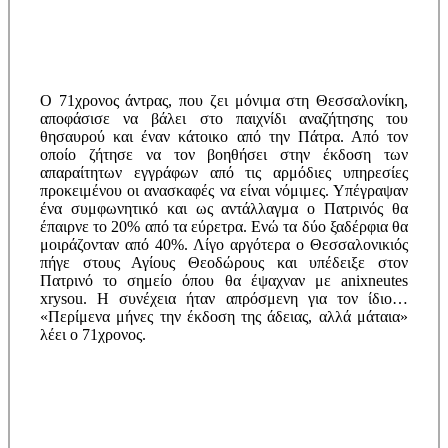
Ο 71χρονος άντρας, που ζει μόνιμα στη Θεσσαλονίκη,
αποφάσισε να βάλει στο παιχνίδι αναζήτησης του
θησαυρού και έναν κάτοικο από την Πάτρα. Από τον
οποίο ζήτησε να τον βοηθήσει στην έκδοση των
απαραίτητων εγγράφων από τις αρμόδιες υπηρεσίες
προκειμένου οι ανασκαφές να είναι νόμιμες. Υπέγραψαν
ένα συμφωνητικό και ως αντάλλαγμα ο Πατρινός θα
έπαιρνε το 20% από τα εύρετρα. Ενώ τα δύο ξαδέρφια θα
μοιράζονταν από 40%. Λίγο αργότερα ο Θεσσαλονικιός
πήγε στους Αγίους Θεοδώρους και υπέδειξε στον
Πατρινό το σημείο όπου θα έψαχναν με anixneutes
xrysou. Η συνέχεια ήταν απρόσμενη για τον ίδιο…
«Περίμενα μήνες την έκδοση της άδειας, αλλά μάταια»
λέει ο 71χρονος.