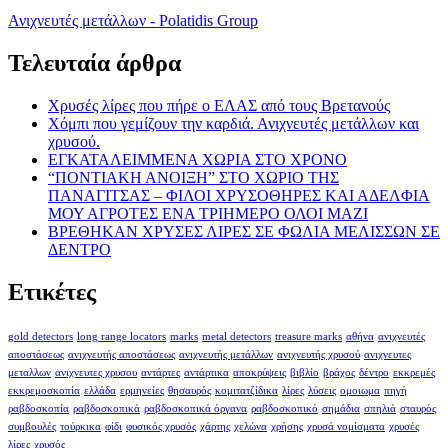
Ανιχνευτές μετάλλων - Polatidis Group
Τελευταία άρθρα
Χρυσές λίρες που πήρε ο ΕΛΑΣ από τους Βρετανούς
Χόμπι που γεμίζουν την καρδιά. Ανιχνευτές μετάλλων και
χρυσού.
ΕΓΚΑΤΑΛΕΙΜΜΕΝΑ ΧΩΡΙΑ ΣΤΟ ΧΡΟΝΟ
“ΠΟΝΤΙΑΚΗ ΑΝΟΙΞΗ” ΣΤΟ ΧΩΡΙΟ ΤΗΣ
ΠΑΝΑΓΙΤΣΑΣ – ΦΙΛΟΙ ΧΡΥΣΟΘΗΡΕΣ ΚΑΙ ΑΔΕΛΦΙΑ
ΜΟΥ ΑΓΡΟΤΕΣ ΕΝΑ ΤΡΙΗΜΕΡΟ ΟΛΟΙ ΜΑΖΙ
ΒΡΕΘΗΚΑΝ ΧΡΥΣΕΣ ΛΙΡΕΣ ΣΕ ΦΩΛΙΑ ΜΕΛΙΣΣΩΝ ΣΕ
ΔΕΝΤΡΟ
Ετικέτες
gold detectors
long range locators
marks
metal detectors
treasure marks
αθήνα
ανιχνευτές
αποστάσεως
ανιχνευτής αποστάσεως
ανιχνευτής μετάλλων
ανιχνευτής χρυσού
ανιχνευτες
μεταλλων
ανιχνευτες χρυσου
αντάρτες
αντάρτικα
αποκρύψεις
βιβλίο
βράχος
δέντρο
εκκρεμές
εκκρεμοσκοπία
ελλάδα
ερμηνείες
θησαυρός
κομιτατζίδικα
λίρες
λύσεις
ομοιωμα
πηγή
ραβδοσκοπία
ραβδοσκοπικά
ραβδοσκοπικά όργανα
ραβδοσκοπικό
σημάδια
σπηλιά
σταυρός
συμβουλές
τούρκικα
φίδι
φυσικός χρυσός
χάρτης
χελώνα
χρήσης
χρυσά νομίσματα
χρυσές
λίρες
χρυσός