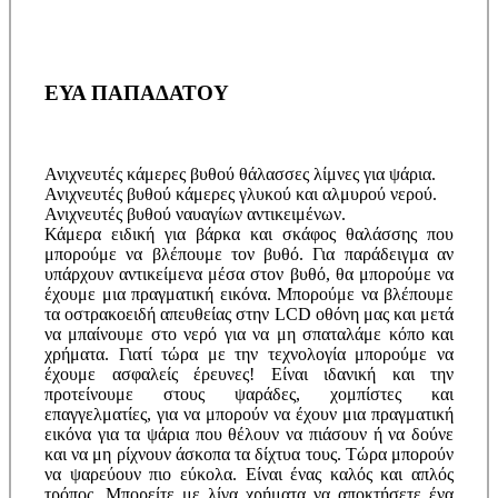
ΕΥΑ ΠΑΠΑΔΑΤΟΥ
Ανιχνευτές κάμερες βυθού θάλασσες λίμνες για ψάρια.
Ανιχνευτές βυθού κάμερες γλυκού και αλμυρού νερού.
Ανιχνευτές βυθού ναυαγίων αντικειμένων.
Κάμερα ειδική για βάρκα και σκάφος θαλάσσης που
μπορούμε να βλέπουμε τον βυθό. Για παράδειγμα αν
υπάρχουν αντικείμενα μέσα στον βυθό, θα μπορούμε να
έχουμε μια πραγματική εικόνα. Μπορούμε να βλέπουμε
τα οστρακοειδή απευθείας στην LCD οθόνη μας και μετά
να μπαίνουμε στο νερό για να μη σπαταλάμε κόπο και
χρήματα. Γιατί τώρα με την τεχνολογία μπορούμε να
έχουμε ασφαλείς έρευνες! Είναι ιδανική και την
προτείνουμε στους ψαράδες, χομπίστες και
επαγγελματίες, για να μπορούν να έχουν μια πραγματική
εικόνα για τα ψάρια που θέλουν να πιάσουν ή να δούνε
και να μη ρίχνουν άσκοπα τα δίχτυα τους. Τώρα μπορούν
να ψαρεύουν πιο εύκολα. Είναι ένας καλός και απλός
τρόπος. Μπορείτε με λίγα χρήματα να αποκτήσετε ένα