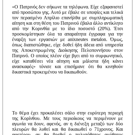
«Ο Πατρινός δεν σήκωνε τα τηλέφωνα. Είχε εξαφανιστεί
από προσώπου γης. Αυτό με έβαλε σε υποψίες και τελικά
τον περασμένο Απρίλιο επανήλθα με συμπληρωματική
αίτηση και στη θέση του Πατρινού έβαλα άλλο αντίκλητο
από την Κορινθία με το ίδιο ποσοστό (20%). Έτσι
προσκομίστηκαν όλα τα απαραίτητα έγγραφα για την
έναρξη των εργασιών με anixneutes metalon. Όμως,
όπως διαπιστώθηκε, είχε δοθεί ήδη άδεια από υπηρεσία
της Αποκεντρωμένης Διοίκησης Πελοποννήσου στον
Πατρινό. Ο οποίος πλέον είχε βγει από το συμφωνητικό,
είχε καταθέσει νέα αίτηση και μάλιστα ήδη κάνει
ανασκαφές» τόνισε και επισήμανε ότι θα κινηθούν
δικαστικά προκειμένου να δικαιωθούν.
Το θέμα έχει προκαλέσει σάλο στην ευρύτερη περιοχή
της Κορίνθου. Με τους περιοίκους να περιμένουν με
αγωνία να δουν, αφενός, αν η διένεξη μεταξύ των δύο
πλευρών θα λυθεί και θα δικαιωθεί ο 71χρονος. Και
αφετέρου, αν θα βρεθεί ο πολυπόθητος αμύθητος