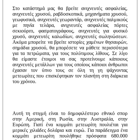
Στο κατάστημά μας θα βρείτε ανιχνευτές ασφαλείας,
ανιχνευτές χρυσού, ραβδοσκοπικά, μηχανήματα χρυσού,
γεωφυσικά, ανιχνευτές γεωραντάρ, ανιχνευτές παλμικούς
με πηνία τελάρα, ανιχνευτές ασφαλείας πόρτες
σεκιούριτι, φασματογράφους, ανιχνευτές για φυσικό
χρυσό, ανιχνευτές καλωδίων, ανιχνευτές σωληνώσεων.
Ακόμα μπορείτε να βρείτε ιστορίες χαμένων θησαυρών,
σημάδια χρυσού, θα μπορέσετε να μάθετε περισσότερα
για τα πετρώματα, για τους πολύτιμους λίθους. Σε λίγο
θα είμαστε έτοιμοι να σας προτείνουμε κάποιους
ανιχνευτές μετάλλων για τους οποίους κάποιοι άνθρωποι
έχασαν τον ύπνο τους σε όλη τη γη ψάχνοντας
μετεωρίτες που επισκέφτηκαν τον πλανήτη στη διάρκεια
του χρόνου.
Αυτή τη στιγμή είναι το δημοφιλέστερο εθνικό σπορ
στην Αμερική, στη Ρωσία, στην Αυστραλία, στην
Ευρώπη. Γιατί ένα κομμάτι μετεωρίτη πουλιέται για
μερικές χιλιάδες δολάρια και ευρώ. Για παράδειγμα ένα
κομμάτι μετεωρίτη πουλήθηκε πρόσφατα 680.000