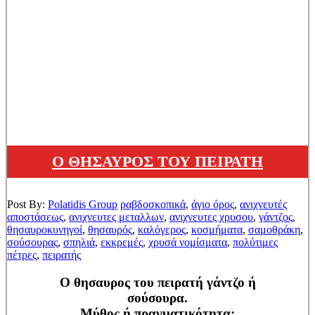
Ο ΘΗΣΑΥΡΟΣ ΤΟΥ ΠΕΙΡΑΤΗ
Post By:
Polatidis Group
ραβδοσκοπικά
,
άγιο όρος
,
ανιχνευτές
αποστάσεως
,
ανιχνευτες μεταλλων
,
ανιχνευτες χρυσου
,
γάντζος
,
θησαυροκυνηγοί
,
θησαυρός
,
καλόγερος
,
κοσμήματα
,
σαμοθράκη
,
σούσουρας
,
σπηλιά
,
εκκρεμές
,
χρυσά νομίσματα
,
πολύτιμες
πέτρες
,
πειρατής
Ο θησαυρος του πειρατή γάντζο ή
σούσουρα.
Μύθος ή πραγματικότητα;