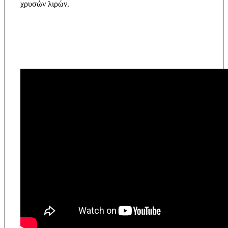
χρυσών λιρών.