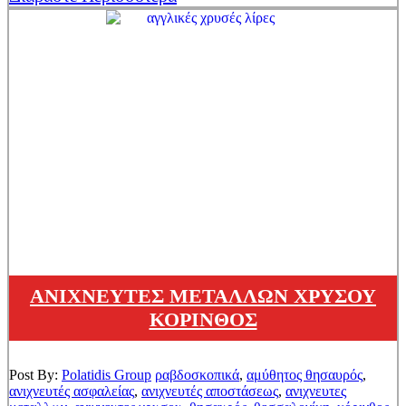
ΑΝΙΧΝΕΥΤΕΣ ΜΕΤΑΛΛΩΝ ΧΡΥΣΟΥ
ΚΟΡΙΝΘΟΣ
Post By:
Polatidis Group
ραβδοσκοπικά
,
αμύθητος θησαυρός
,
ανιχνευτές ασφαλείας
,
ανιχνευτές αποστάσεως
,
ανιχνευτες