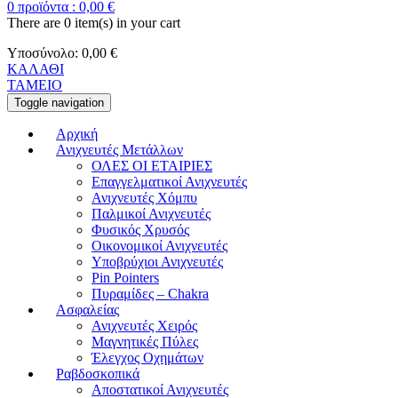
0
προϊόντα :
0,00
€
There are
0 item(s)
in your cart
Υποσύνολο:
0,00
€
ΚΑΛΑΘΙ
ΤΑΜΕΙΟ
Toggle navigation
Αρχική
Ανιχνευτές Μετάλλων
ΟΛΕΣ ΟΙ ΕΤΑΙΡΙΕΣ
Επαγγελματικοί Ανιχνευτές
Ανιχνευτές Χόμπυ
Παλμικοί Ανιχνευτές
Φυσικός Χρυσός
Οικονομικοί Ανιχνευτές
Υποβρύχιοι Ανιχνευτές
Pin Pointers
Πυραμίδες – Chakra
Ασφαλείας
Ανιχνευτές Χειρός
Μαγνητικές Πύλες
Έλεγχος Οχημάτων
Ραβδοσκοπικά
Αποστατικοί Ανιχνευτές