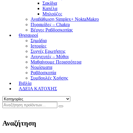
Σακίδια
Καπέλα
Μπλούζες
Αναβάθμιση Simplex+ NoktaMakro
Πυραμίδες – Chakra
Βέργες Ραβδοσκοπίας
Θησαυροί
Σημάδια
Ιστορίες
Συχνές Ερωτήσεις
Ανιχνευτές – Μύθοι
Μαθαίνουμε Περισσότερα
Νομίσματα
Ραβδοσκοπία
Συμβουλές Χρήσης
Βιβλία
ΑΔΕΙΑ ΚΑΤΟΧΗΣ
Αναζήτηση