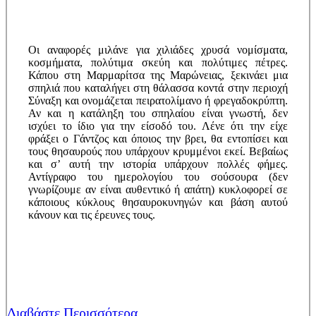
Οι αναφορές μιλάνε για χιλιάδες χρυσά νομίσματα,
κοσμήματα, πολύτιμα σκεύη και πολύτιμες πέτρες.
Κάπου στη Μαρμαρίτσα της Μαρώνειας, ξεκινάει μια
σπηλιά που καταλήγει στη θάλασσα κοντά στην περιοχή
Σύναξη και ονομάζεται πειρατολίμανο ή φρεγαδοκρύπτη.
Αν και η κατάληξη του σπηλαίου είναι γνωστή, δεν
ισχύει το ίδιο για την είσοδό του. Λένε ότι την είχε
φράξει ο Γάντζος και όποιος την βρει, θα εντοπίσει και
τους θησαυρούς που υπάρχουν κρυμμένοι εκεί. Βεβαίως
και σ’ αυτή την ιστορία υπάρχουν πολλές φήμες.
Αντίγραφο του ημερολογίου του σούσουρα (δεν
γνωρίζουμε αν είναι αυθεντικό ή απάτη) κυκλοφορεί σε
κάποιους κύκλους θησαυροκυνηγών και βάση αυτού
κάνουν και τις έρευνες τους.
Διαβάστε Περισσότερα