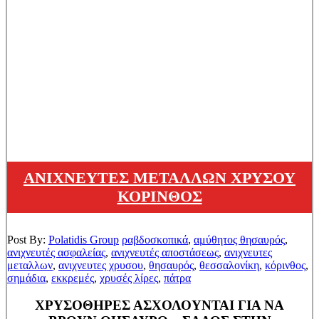
ΑΝΙΧΝΕΥΤΕΣ ΜΕΤΑΛΛΩΝ ΧΡΥΣΟΥ
ΚΟΡΙΝΘΟΣ
Post By:
Polatidis Group
ραβδοσκοπικά
,
αμύθητος θησαυρός
,
ανιχνευτές ασφαλείας
,
ανιχνευτές αποστάσεως
,
ανιχνευτες
μεταλλων
,
ανιχνευτες χρυσου
,
θησαυρός
,
θεσσαλονίκη
,
κόρινθος
,
σημάδια
,
εκκρεμές
,
χρυσές λίρες
,
πάτρα
ΧΡΥΣΟΘΗΡΕΣ ΑΣΧΟΛΟΥΝΤΑΙ ΓΙΑ ΝΑ