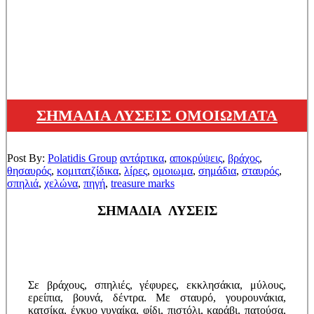
ΣΗΜΑΔΙΑ ΛΥΣΕΙΣ ΟΜΟΙΩΜΑΤΑ
Post By:
Polatidis Group
αντάρτικα
,
αποκρύψεις
,
βράχος
,
θησαυρός
,
κομιτατζίδικα
,
λίρες
,
ομοιωμα
,
σημάδια
,
σταυρός
,
σπηλιά
,
χελώνα
,
πηγή
,
treasure marks
ΣΗΜΑΔΙΑ ΛΥΣΕΙΣ
Σε βράχους, σπηλιές, γέφυρες, εκκλησάκια, μύλους,
ερείπια, βουνά, δέντρα. Με σταυρό, γουρουνάκια,
κατσίκα, έγκυο γυναίκα, φίδι, πιστόλι, καράβι, πατούσα,