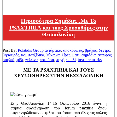
Περισσότερα Σημάδια...Με Τα
PSAXTIRIA και τους Χρυσοθήρες στην
Θεσσαλονίκη
Post By:
Polatidis Group
αντάρτικα
,
αποκρύψεις
,
βράχος
,
δέντρο
,
θησαυρός
,
κομιτατζίδικα
,
λύκαινα
,
λίρες
,
μάτι
,
σημάδια
,
σταυρός
,
σπηλιά
,
φίδι
,
χελώνα
,
πατούσα
,
πηγή
,
πουλί
,
treasure marks
ΜΕ ΤΑ PSAXTIRIA ΚΑΙ ΤΟΥΣ
ΧΡΥΣΟΘΗΡΕΣ ΣΤΗΝ ΘΕΣΣΑΛΟΝΙΚΗ
Στην Θεσσαλονίκη 14-16 Οκτωβρίου 2016 έγινε η
ετήσια συγκέντρωση του forum psaxtiria όπου
συγκεντρώθηκαν οι φίλοι του forum από όλες τις πόλεις