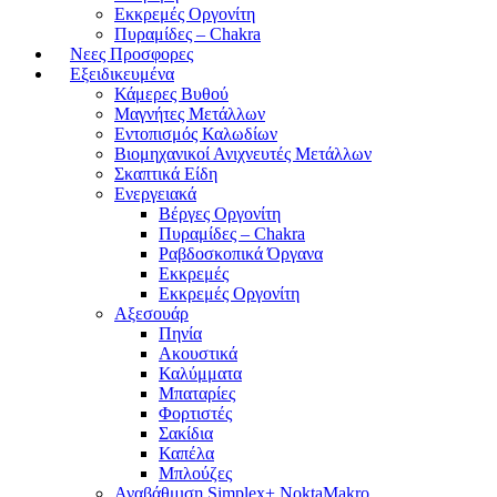
Εκκρεμές Οργονίτη
Πυραμίδες – Chakra
Νεες Προσφορες
Εξειδικευμένα
Κάμερες Βυθού
Μαγνήτες Μετάλλων
Εντοπισμός Καλωδίων
Βιομηχανικοί Ανιχνευτές Μετάλλων
Σκαπτικά Είδη
Ενεργειακά
Βέργες Οργονίτη
Πυραμίδες – Chakra
Ραβδοσκοπικά Όργανα
Εκκρεμές
Εκκρεμές Οργονίτη
Αξεσουάρ
Πηνία
Ακουστικά
Καλύμματα
Μπαταρίες
Φορτιστές
Σακίδια
Καπέλα
Μπλούζες
Αναβάθμιση Simplex+ NoktaMakro