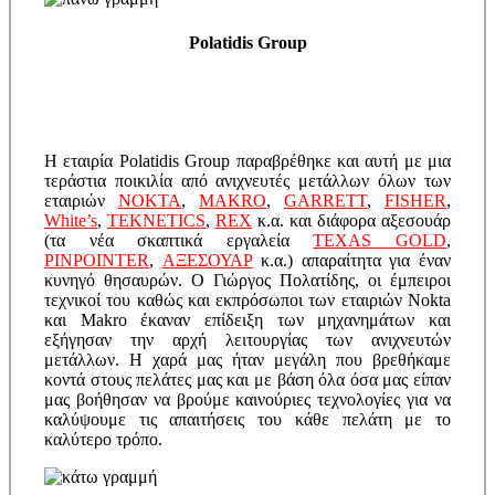
Polatidis Group
Η εταιρία Polatidis Group παραβρέθηκε και αυτή με μια
τεράστια ποικιλία από ανιχνευτές μετάλλων όλων των
εταιριών
NOKTA
,
MAKRO
,
GARRETT
,
FISHER
,
White’s
,
TEKNETICS
,
REX
κ.α. και διάφορα αξεσουάρ
(τα νέα σκαπτικά εργαλεία
TEXAS GOLD
,
PINPOINTER
,
ΑΞΕΣΟΥΑΡ
κ.α.) απαραίτητα για έναν
κυνηγό θησαυρών. Ο Γιώργος Πολατίδης, οι έμπειροι
τεχνικοί του καθώς και εκπρόσωποι των εταιριών Nokta
και Makro έκαναν επίδειξη των μηχανημάτων και
εξήγησαν την αρχή λειτουργίας των ανιχνευτών
μετάλλων. Η χαρά μας ήταν μεγάλη που βρεθήκαμε
κοντά στους πελάτες μας και με βάση όλα όσα μας είπαν
μας βοήθησαν να βρούμε καινούριες τεχνολογίες για να
καλύψουμε τις απαιτήσεις του κάθε πελάτη με το
καλύτερο τρόπο.