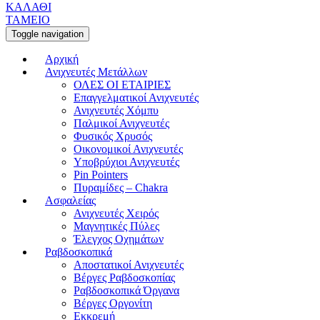
ΚΑΛΑΘΙ
ΤΑΜΕΙΟ
Toggle navigation
Αρχική
Ανιχνευτές Μετάλλων
ΟΛΕΣ ΟΙ ΕΤΑΙΡΙΕΣ
Επαγγελματικοί Ανιχνευτές
Ανιχνευτές Χόμπυ
Παλμικοί Ανιχνευτές
Φυσικός Χρυσός
Οικονομικοί Ανιχνευτές
Υποβρύχιοι Ανιχνευτές
Pin Pointers
Πυραμίδες – Chakra
Ασφαλείας
Ανιχνευτές Χειρός
Μαγνητικές Πύλες
Έλεγχος Οχημάτων
Ραβδοσκοπικά
Αποστατικοί Ανιχνευτές
Βέργες Ραβδοσκοπίας
Ραβδοσκοπικά Όργανα
Βέργες Οργονίτη
Εκκρεμή