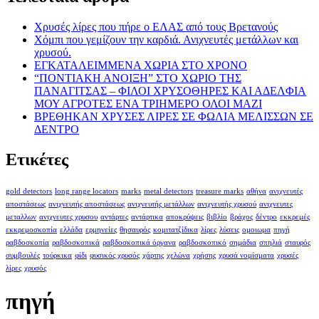
Χρυσές λίρες που πήρε ο ΕΛΑΣ από τους Βρετανούς
Χόμπι που γεμίζουν την καρδιά. Ανιχνευτές μετάλλων και
χρυσού.
ΕΓΚΑΤΑΛΕΙΜΜΕΝΑ ΧΩΡΙΑ ΣΤΟ ΧΡΟΝΟ
“ΠΟΝΤΙΑΚΗ ΑΝΟΙΞΗ” ΣΤΟ ΧΩΡΙΟ ΤΗΣ
ΠΑΝΑΓΙΤΣΑΣ – ΦΙΛΟΙ ΧΡΥΣΟΘΗΡΕΣ ΚΑΙ ΑΔΕΛΦΙΑ
ΜΟΥ ΑΓΡΟΤΕΣ ΕΝΑ ΤΡΙΗΜΕΡΟ ΟΛΟΙ ΜΑΖΙ
ΒΡΕΘΗΚΑΝ ΧΡΥΣΕΣ ΛΙΡΕΣ ΣΕ ΦΩΛΙΑ ΜΕΛΙΣΣΩΝ ΣΕ
ΔΕΝΤΡΟ
Ετικέτες
gold detectors
long range locators
marks
metal detectors
treasure marks
αθήνα
ανιχνευτές
αποστάσεως
ανιχνευτής αποστάσεως
ανιχνευτής μετάλλων
ανιχνευτής χρυσού
ανιχνευτες
μεταλλων
ανιχνευτες χρυσου
αντάρτες
αντάρτικα
αποκρύψεις
βιβλίο
βράχος
δέντρο
εκκρεμές
εκκρεμοσκοπία
ελλάδα
ερμηνείες
θησαυρός
κομιτατζίδικα
λίρες
λύσεις
ομοιωμα
πηγή
ραβδοσκοπία
ραβδοσκοπικά
ραβδοσκοπικά όργανα
ραβδοσκοπικό
σημάδια
σπηλιά
σταυρός
συμβουλές
τούρκικα
φίδι
φυσικός χρυσός
χάρτης
χελώνα
χρήσης
χρυσά νομίσματα
χρυσές
λίρες
χρυσός
πηγή