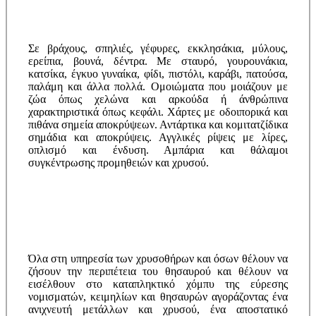
Σε βράχους, σπηλιές, γέφυρες, εκκλησάκια, μύλους,
ερείπια, βουνά, δέντρα. Με σταυρό, γουρουνάκια,
κατσίκα, έγκυο γυναίκα, φίδι, πιστόλι, καράβι, πατούσα,
παλάμη και άλλα πολλά. Ομοιώματα που μοιάζουν με
ζώα όπως χελώνα και αρκούδα ή άνθρώπινα
χαρακτηριστικά όπως κεφάλι. Χάρτες με οδοιπορικά και
πιθάνα σημεία αποκρύψεων. Αντάρτικα και κομιτατζίδικα
σημάδια και αποκρύψεις. Αγγλικές ρίψεις με λίρες,
οπλισμό και ένδυση. Αμπάρια και θάλαμοι
συγκέντρωσης προμηθειών και χρυσού.
Όλα στη υπηρεσία των χρυσοθήρων και όσων θέλουν να
ζήσουν την περιπέτεια του θησαυρού και θέλουν να
εισέλθουν στο καταπληκτικό χόμπυ της εύρεσης
νομισματών, κειμηλίων και θησαυρών αγοράζοντας ένα
ανιχνευτή μετάλλων και χρυσού, ένα αποστατικό