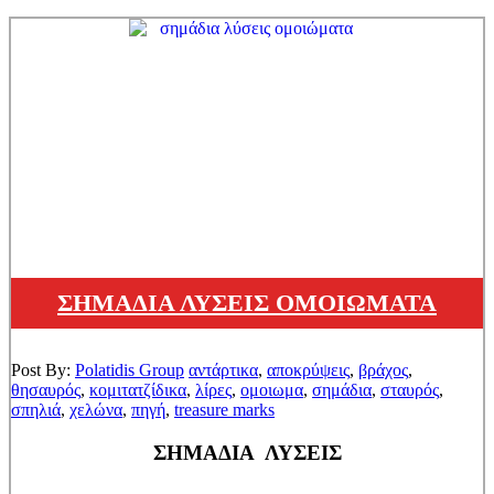
ΣΗΜΑΔΙΑ ΛΥΣΕΙΣ ΟΜΟΙΩΜΑΤΑ
Post By:
Polatidis Group
αντάρτικα
,
αποκρύψεις
,
βράχος
,
θησαυρός
,
κομιτατζίδικα
,
λίρες
,
ομοιωμα
,
σημάδια
,
σταυρός
,
σπηλιά
,
χελώνα
,
πηγή
,
treasure marks
ΣΗΜΑΔΙΑ ΛΥΣΕΙΣ