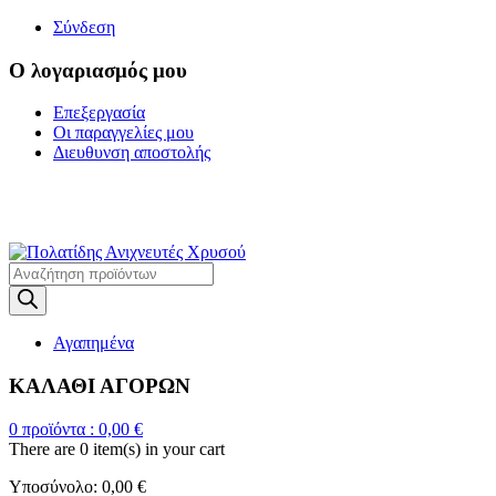
Σύνδεση
Ο λογαριασμός μου
Επεξεργασία
Οι παραγγελίες μου
Διευθυνση αποστολής
Η ΜΕΓΑΛΥΤΕΡΗ
ΓΚΑΜΑ ΑΝΙΧΝΕΥΤΩΝ ΜΕΤΑΛΛΩΝ
Products
search
Αγαπημένα
ΚΑΛΑΘΙ ΑΓΟΡΩΝ
0
προϊόντα :
0,00
€
There are
0 item(s)
in your cart
Υποσύνολο:
0,00
€