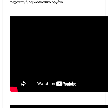
ανιχνευτή ή ραβδοσκοπικό οργάνο.