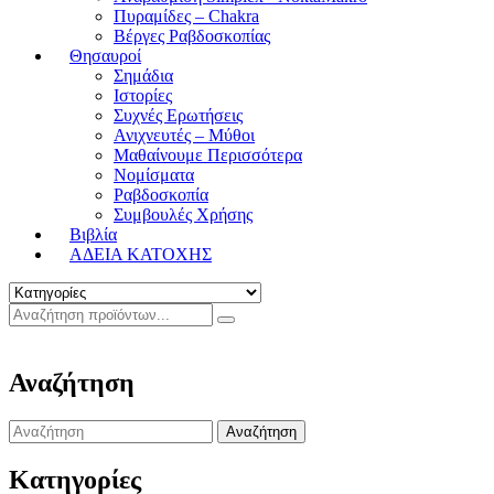
Πυραμίδες – Chakra
Βέργες Ραβδοσκοπίας
Θησαυροί
Σημάδια
Ιστορίες
Συχνές Ερωτήσεις
Ανιχνευτές – Μύθοι
Μαθαίνουμε Περισσότερα
Νομίσματα
Ραβδοσκοπία
Συμβουλές Χρήσης
Βιβλία
ΑΔΕΙΑ ΚΑΤΟΧΗΣ
Αναζήτηση
Search
for:
Κατηγορίες