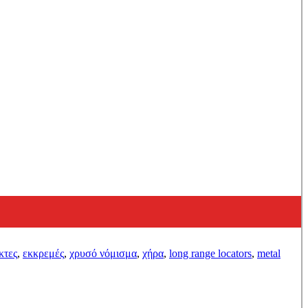
κτες
,
εκκρεμές
,
χρυσό νόμισμα
,
χήρα
,
long range locators
,
metal