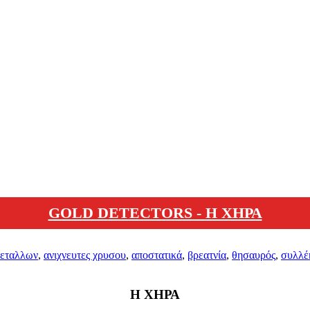
GOLD DETECTORS - Η ΧΗΡΑ
μεταλλων
,
ανιχνευτες χρυσου
,
αποστατικά
,
βρεατνία
,
θησαυρός
,
συλλέ
Η ΧΗΡΑ