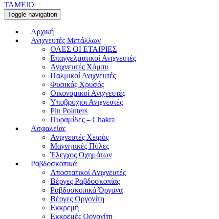
ΤΑΜΕΙΟ
Toggle navigation
Αρχική
Ανιχνευτές Μετάλλων
ΟΛΕΣ ΟΙ ΕΤΑΙΡΙΕΣ
Επαγγελματικοί Ανιχνευτές
Ανιχνευτές Χόμπυ
Παλμικοί Ανιχνευτές
Φυσικός Χρυσός
Οικονομικοί Ανιχνευτές
Υποβρύχιοι Ανιχνευτές
Pin Pointers
Πυραμίδες – Chakra
Ασφαλείας
Ανιχνευτές Χειρός
Μαγνητικές Πύλες
Έλεγχος Οχημάτων
Ραβδοσκοπικά
Αποστατικοί Ανιχνευτές
Βέργες Ραβδοσκοπίας
Ραβδοσκοπικά Όργανα
Βέργες Οργονίτη
Εκκρεμή
Εκκρεμές Οργονίτη