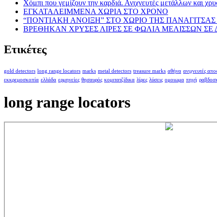
Χόμπι που γεμίζουν την καρδιά. Ανιχνευτές μετάλλων και χρυ
ΕΓΚΑΤΑΛΕΙΜΜΕΝΑ ΧΩΡΙΑ ΣΤΟ ΧΡΟΝΟ
“ΠΟΝΤΙΑΚΗ ΑΝΟΙΞΗ” ΣΤΟ ΧΩΡΙΟ ΤΗΣ ΠΑΝΑΓΙΤΣΑΣ 
ΒΡΕΘΗΚΑΝ ΧΡΥΣΕΣ ΛΙΡΕΣ ΣΕ ΦΩΛΙΑ ΜΕΛΙΣΣΩΝ ΣΕ
Ετικέτες
gold detectors
long range locators
marks
metal detectors
treasure marks
αθήνα
ανιχνευτές απ
εκκρεμοσκοπία
ελλάδα
ερμηνείες
θησαυρός
κομιτατζίδικα
λίρες
λύσεις
ομοιωμα
πηγή
ραβδοσ
long range locators