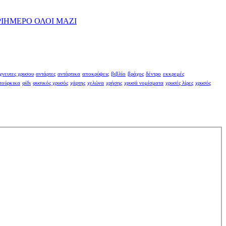
ΡΙΗΜΕΡΟ ΟΛΟΙ ΜΑΖΙ
χνευτες χρυσου
αντάρτες
αντάρτικα
αποκρύψεις
βιβλίο
βράχος
δέντρο
εκκρεμές
τούρκικα
φίδι
φυσικός χρυσός
χάρτης
χελώνα
χρήσης
χρυσά νομίσματα
χρυσές λίρες
χρυσός