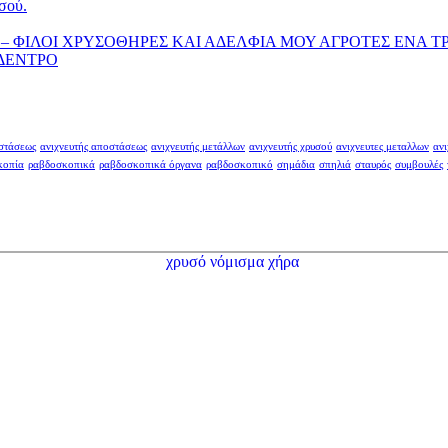
σού.
– ΦΙΛΟΙ ΧΡΥΣΟΘΗΡΕΣ ΚΑΙ ΑΔΕΛΦΙΑ ΜΟΥ ΑΓΡΟΤΕΣ ΕΝΑ Τ
 ΔΕΝΤΡΟ
οστάσεως
ανιχνευτής αποστάσεως
ανιχνευτής μετάλλων
ανιχνευτής χρυσού
ανιχνευτες μεταλλων
ανι
κοπία
ραβδοσκοπικά
ραβδοσκοπικά όργανα
ραβδοσκοπικό
σημάδια
σπηλιά
σταυρός
συμβουλές