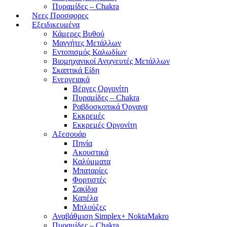
Πυραμίδες – Chakra
Νεες Προσφορες
Εξειδικευμένα
Κάμερες Βυθού
Μαγνήτες Μετάλλων
Εντοπισμός Καλωδίων
Βιομηχανικοί Ανιχνευτές Μετάλλων
Σκαπτικά Είδη
Ενεργειακά
Βέργες Οργονίτη
Πυραμίδες – Chakra
Ραβδοσκοπικά Όργανα
Εκκρεμές
Εκκρεμές Οργονίτη
Αξεσουάρ
Πηνία
Ακουστικά
Καλύμματα
Μπαταρίες
Φορτιστές
Σακίδια
Καπέλα
Μπλούζες
Αναβάθμιση Simplex+ NoktaMakro
Πυραμίδες – Chakra