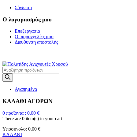
Σύνδεση
Ο λογαριασμός μου
Επεξεργασία
Οι παραγγελίες μου
Διευθυνση αποστολής
Η ΜΕΓΑΛΥΤΕΡΗ ΓΚΑΜΑ Α
Products
search
Αγαπημένα
ΚΑΛΑΘΙ ΑΓΟΡΩΝ
0
προϊόντα :
0,00
€
There are
0 item(s)
in your cart
Υποσύνολο:
0,00
€
ΚΑΛΑΘΙ