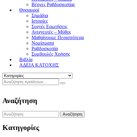
Βέργες Ραβδοσκοπίας
Θησαυροί
Σημάδια
Ιστορίες
Συχνές Ερωτήσεις
Ανιχνευτές – Μύθοι
Μαθαίνουμε Περισσότερα
Νομίσματα
Ραβδοσκοπία
Συμβουλές Χρήσης
Βιβλία
ΑΔΕΙΑ ΚΑΤΟΧΗΣ
Αναζήτηση
Search
for:
Κατηγορίες