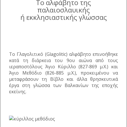
Το αλφάβητο της
παλαιοσλαυικής
ή εκκλησιαστικής γλώσσας
Το Γλαγολιτικό (Glagolitic) αλφάβητο επινοήθηκε
κατά τη διάρκεια του 9ου αιώνα από τους
ιεραποστόλους Άγιο Κύριλλο (827-869 μ.Χ.) και
Άγιο Μεθόδιο (826-885 μ.Χ.), προκειμένου να
μεταφράσουν τη Βίβλο και άλλα θρησκευτικά
έργα στη γλώσσα των Βαλκανίων της εποχής
εκείνης.