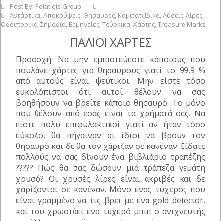
Post By:
Polatidis Group
Αντάρτικα
,
Αποκρύψεις
,
Θησαυρός
,
Κομιτατζίδικα
,
Λύσεις
,
Λίρες
,
Οδοιπορικά
,
Σημάδια
,
Ερμηνείες
,
Τούρκικα
,
Χάρτης
,
Treasure Marks
ΠΑΛΙΟΙ ΧΑΡΤΕΣ
Προσοχή: Να μην εμπιστεύεστε κάποιους που
πουλάνε χάρτες για θησαυρούς γιατί το 99,9 %
από αυτούς είναι ψεύτικοι. Μην είστε τόσο
ευκολόπιστοι ότι αυτοί θέλουν να σας
βοηθήσουν να βρείτε κάποιο θησαυρό. Το μόνο
που θέλουν από εσάς είναι τα χρήματά σας. Να
είστε πολύ επιφυλακτικοί γιατί αν ήταν τόσο
εύκολο, θα πήγαιναν οι ίδιοι να βρουν τον
θησαυρό και δε θα τον χάριζαν σε κανέναν. Είδατε
πολλούς να σας δίνουν ένα βιβλιάριο τραπέζης
????? Πώς θα σας δώσουν μια τράπεζα γεμάτη
χρυσό? Οι χρυσές λίρες είναι ακριβές και δε
χαρίζονται σε κανέναν. Μόνο ένας τυχερός που
είναι γραμμένο να τις βρει με ένα gold detector,
και του χρωστάει ένα τυχερό μπιπ ο ανιχνευτής