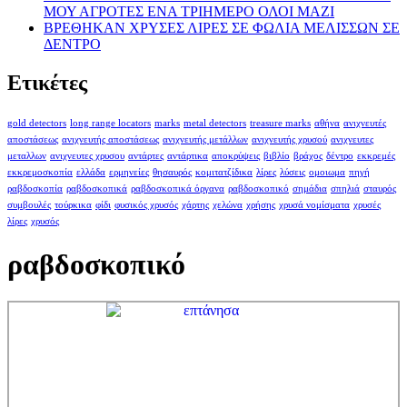
ΜΟΥ ΑΓΡΟΤΕΣ ΕΝΑ ΤΡΙΗΜΕΡΟ ΟΛΟΙ ΜΑΖΙ
ΒΡΕΘΗΚΑΝ ΧΡΥΣΕΣ ΛΙΡΕΣ ΣΕ ΦΩΛΙΑ ΜΕΛΙΣΣΩΝ ΣΕ
ΔΕΝΤΡΟ
Ετικέτες
gold detectors
long range locators
marks
metal detectors
treasure marks
αθήνα
ανιχνευτές
αποστάσεως
ανιχνευτής αποστάσεως
ανιχνευτής μετάλλων
ανιχνευτής χρυσού
ανιχνευτες
μεταλλων
ανιχνευτες χρυσου
αντάρτες
αντάρτικα
αποκρύψεις
βιβλίο
βράχος
δέντρο
εκκρεμές
εκκρεμοσκοπία
ελλάδα
ερμηνείες
θησαυρός
κομιτατζίδικα
λίρες
λύσεις
ομοιωμα
πηγή
ραβδοσκοπία
ραβδοσκοπικά
ραβδοσκοπικά όργανα
ραβδοσκοπικό
σημάδια
σπηλιά
σταυρός
συμβουλές
τούρκικα
φίδι
φυσικός χρυσός
χάρτης
χελώνα
χρήσης
χρυσά νομίσματα
χρυσές
λίρες
χρυσός
ραβδοσκοπικό