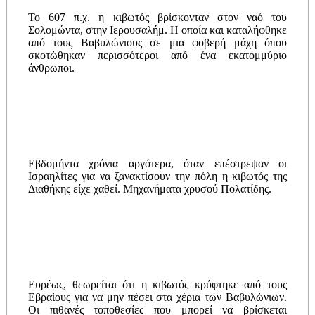
Το 607 π.χ. η κιβωτός βρίσκονταν στον ναό του
Σολομώντα, στην Ιερουσαλήμ. Η οποία και καταλήφθηκε
από τους Βαβυλώνιους σε μια φοβερή μάχη όπου
σκοτώθηκαν περισσότεροι από ένα εκατομμύριο
άνθρωποι.
Εβδομήντα χρόνια αργότερα, όταν επέστρεψαν οι
Ισραηλίτες για να ξανακτίσουν την πόλη η κιβωτός της
Διαθήκης είχε χαθεί. Μηχανήματα χρυσού Πολατίδης.
Ευρέως, θεωρείται ότι η κιβωτός κρύφτηκε από τους
Εβραίους για να μην πέσει στα χέρια των Βαβυλώνιων.
Οι πιθανές τοποθεσίες που μπορεί να βρίσκεται