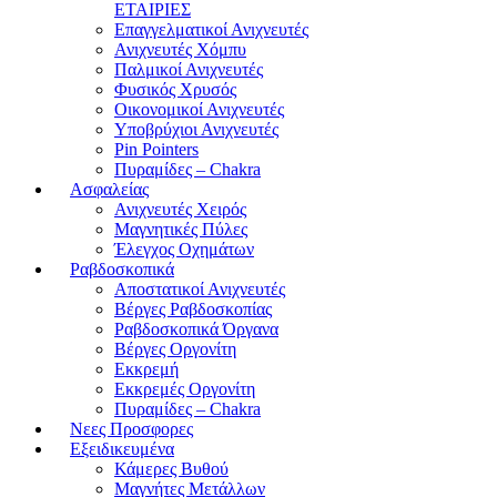
ΕΤΑΙΡΙΕΣ
Επαγγελματικοί Ανιχνευτές
Ανιχνευτές Χόμπυ
Παλμικοί Ανιχνευτές
Φυσικός Χρυσός
Οικονομικοί Ανιχνευτές
Υποβρύχιοι Ανιχνευτές
Pin Pointers
Πυραμίδες – Chakra
Ασφαλείας
Ανιχνευτές Χειρός
Μαγνητικές Πύλες
Έλεγχος Οχημάτων
Ραβδοσκοπικά
Αποστατικοί Ανιχνευτές
Βέργες Ραβδοσκοπίας
Ραβδοσκοπικά Όργανα
Βέργες Οργονίτη
Εκκρεμή
Εκκρεμές Οργονίτη
Πυραμίδες – Chakra
Νεες Προσφορες
Εξειδικευμένα
Κάμερες Βυθού
Μαγνήτες Μετάλλων