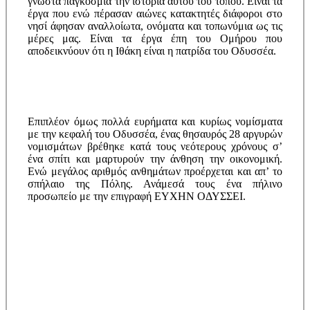
γνωστά παγκόσμια την ιστορία αυτού του τόπου. Είναι τα
έργα που ενώ πέρασαν αιώνες κατακτητές διάφοροι στο
νησί άφησαν αναλλοίωτα, ονόματα και τοπωνύμια ως τις
μέρες μας. Είναι τα έργα έπη του Ομήρου που
αποδεικνύουν ότι η Ιθάκη είναι η πατρίδα του Οδυσσέα.
Επιπλέον όμως πολλά ευρήματα και κυρίως νομίσματα
με την κεφαλή του Οδυσσέα, ένας θησαυρός 28 αργυρών
νομισμάτων βρέθηκε κατά τους νεότερους χρόνους σ’
ένα σπίτι και μαρτυρούν την άνθηση την οικονομική.
Ενώ μεγάλος αριθμός ανθημάτων προέρχεται και απ’ το
σπήλαιο της Πόλης. Ανάμεσά τους ένα πήλινο
προσωπείο με την επιγραφή ΕΥΧΗΝ ΟΔΥΣΣΕΙ.