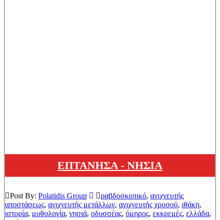
ΕΠΤΑΝΗΣΑ - ΝΗΣΙΑ
Post By:
Polatidis Group
ραβδοσκοπικό
,
ανιχνευτής
αποστάσεως
,
ανιχνευτής μετάλλων
,
ανιχνευτής χρυσού
,
ιθάκη
,
ιστορία
,
μυθολογία
,
νησιά
,
οδυσσέας
,
όμηρος
,
εκκρεμές
,
ελλάδα
,