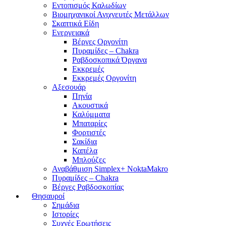
Εντοπισμός Καλωδίων
Βιομηχανικοί Ανιχνευτές Μετάλλων
Σκαπτικά Είδη
Ενεργειακά
Βέργες Οργονίτη
Πυραμίδες – Chakra
Ραβδοσκοπικά Όργανα
Εκκρεμές
Εκκρεμές Οργονίτη
Αξεσουάρ
Πηνία
Ακουστικά
Καλύμματα
Μπαταρίες
Φορτιστές
Σακίδια
Καπέλα
Μπλούζες
Αναβάθμιση Simplex+ NoktaMakro
Πυραμίδες – Chakra
Βέργες Ραβδοσκοπίας
Θησαυροί
Σημάδια
Ιστορίες
Συχνές Ερωτήσεις