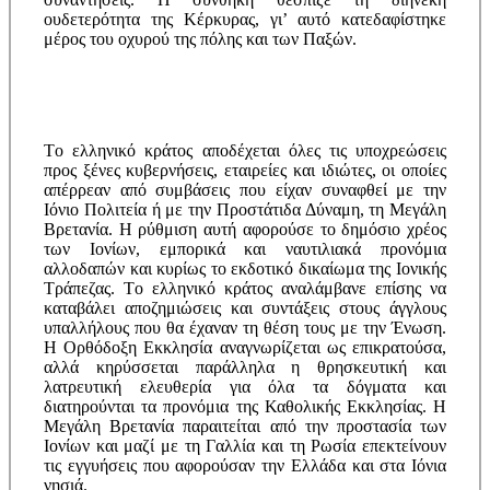
ουδετερότητα της Kέρκυρας, γι’ αυτό κατεδαφίστηκε
μέρος του οχυρού της πόλης και των Παξών.
Tο ελληνικό κράτος αποδέχεται όλες τις υποχρεώσεις
προς ξένες κυβερνήσεις, εταιρείες και ιδιώτες, οι οποίες
απέρρεαν από συμβάσεις που είχαν συναφθεί με την
Iόνιο Πολιτεία ή με την Προστάτιδα Δύναμη, τη Μεγάλη
Bρετανία. H ρύθμιση αυτή αφορούσε το δημόσιο χρέος
των Iονίων, εμπορικά και ναυτιλιακά προνόμια
αλλοδαπών και κυρίως το εκδοτικό δικαίωμα της Iονικής
Τράπεζας. Tο ελληνικό κράτος αναλάμβανε επίσης να
καταβάλει αποζημιώσεις και συντάξεις στους άγγλους
υπαλλήλους που θα έχαναν τη θέση τους με την Ένωση.
H Oρθόδοξη Εκκλησία αναγνωρίζεται ως επικρατούσα,
αλλά κηρύσσεται παράλληλα η θρησκευτική και
λατρευτική ελευθερία για όλα τα δόγματα και
διατηρούνται τα προνόμια της Καθολικής Eκκλησίας. H
Mεγάλη Bρετανία παραιτείται από την προστασία των
Iονίων και μαζί με τη Γαλλία και τη Pωσία επεκτείνουν
τις εγγυήσεις που αφορούσαν την Eλλάδα και στα Iόνια
νησιά.