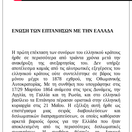
ΕΝΩΣΗ ΤΩΝ ΕΠΤΑΝΗΣΩΝ ΜΕ ΤΗΝ ΕΛΛΑΔΑ
Η πρώτη επέκταση των συνόρων του ελληνικού κράτους
ήρθε σε περισσότερα από τριάντα χρόνια μετά την
ανακήρυξη της ανεξαρτησίας του. Δεν υπήρξε
αποτέλεσμα καμιάς από τις αλυτρωτικές εξεγέρσεις του
ελληνικού κράτους ούτε συντελέστηκε σε βάρος του
μόνου μέχρι το 1878 εχθρού, της Οθωμανικής
Αυτοκρατορίας. Με τη συνθήκη που υπογράφτηκε στις
17/29 Μαρτίου 1864 ανάμεσα στις τρεις Δυνάμεις, την
Αγγλία, τη Γαλλία και τη Ρωσία, και στο ελληνικό
βασίλειο τα Επτάνησα πέρασαν οριστικά στην ελληνική
κυριαρχία στις 21 Μαΐου. H εξέλιξη αυτή ήρθε ως
επιστέγασμα μιας σειράς διαβουλεύσεων και
διπλωματικών διαπραγματεύσεων, οι οποίες καθόρισαν
αρκετά βαριούς όρους για την Eλλάδα που ήταν
αποκλεισμένη από τις περισσότερες διπλωματικές
συναντήσεις. H συνθήκη θέσπιζε τη διηνεκή