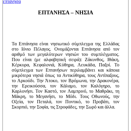
επτάνησα
ΕΠΤΑΝΗΣΑ – ΝΗΣΙΑ
Τα Επτάνησα είναι νησιωτικό σύμπλεγμα της Ελλάδας
στο Ιόνιο Πέλαγος. Ονομάζονται Επτάνησα από τον
αριθμό των μεγαλύτερων νησιών του συμπλέγματος.
Που είναι (με αλφαβητική σειρά): Ζάκυνθος, Ιθάκη,
Κέρκυρα, Κεφαλονιά, Κύθηρα, Λευκάδα, Παξοί. Το
σύμπλεγμα των Επτανήσων περιλαμβάνει και κάποια
μικρότερα νησιά όπως τα Αντικύθηρα, τους Αντίπαξους,
το Αρκούδι. Την Άτοκο, τον Βρόμωνα, την Δρακονέρα,
την Ερεικούσσα, τον Κάλαμο, τον Καλόγηρο, το
Καρλονήσι. Τον Καστό, τον Λαμπρινό, το Μαθράκι, τη
Μάκρη, το Μεγανήσι, το Μόδι. Τους Οθωνούς, την
Οξεία, τον Πεταλά, τον Ποντικό, το Προβάτι, τον
Σκορπιό, την Σοφία, τις Στροφάδες, την Σωρό και άλλα.