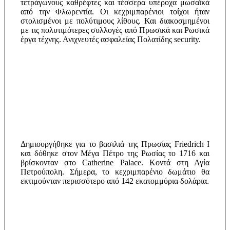
τετράγωνους καθρέφτες και τέσσερα υπέροχα μωσαϊκά
από την Φλωρεντία. Οι κεχριμπαρένιοι τοίχοι ήταν
στολισμένοι με πολύτιμους λίθους. Και διακοσμημένοι
με τις πολυτιμότερες συλλογές από Πρωσικά και Ρωσικά
έργα τέχνης. Ανιχνευτές ασφαλείας Πολατίδης security.
Δημιουργήθηκε για το βασιλιά της Πρωσίας Friedrich I
και δόθηκε στον Μέγα Πέτρο της Ρωσίας το 1716 και
βρίσκονταν στο Catherine Palace. Κοντά στη Αγία
Πετρούπολη. Σήμερα, το κεχριμπαρένιο δωμάτιο θα
εκτιμούνταν περισσότερο από 142 εκατομμύρια δολάρια.