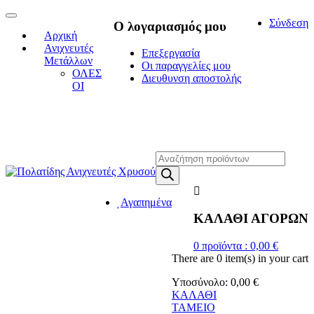
Toggle
Σύνδεση
Ο λογαριασμός μου
navigation
Αρχική
Ανιχνευτές
Επεξεργασία
Μετάλλων
Οι παραγγελίες μου
ΟΛΕΣ
Διευθυνση αποστολής
ΟΙ
Η ΜΕΓΑΛΥΤΕΡΗ ΓΚΑΜΑ
ΑΝΙΧΝΕΥΤΩΝ ΜΕΤΑΛΛΩΝ
Products
search
Αγαπημένα
ΚΑΛΑΘΙ ΑΓΟΡΩΝ
0
προϊόντα :
0,00
€
There are
0 item(s)
in your cart
Υποσύνολο:
0,00
€
ΚΑΛΑΘΙ
ΤΑΜΕΙΟ