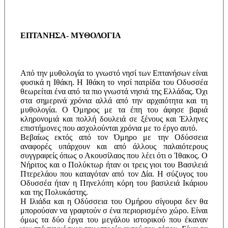
ΕΠΤΑΝΗΣΑ- ΜΥΘΟΛΟΓΙΑ
Από την μυθολογία το γνωστό νησί των Επτανήσων είναι
φυσικά η Ιθάκη. Η Ιθάκη το νησί πατρίδα του Οδυσσέα
θεωρείται ένα από τα πιο γνωστά νησιά της Ελλάδας. Όχι
στα σημερινά χρόνια αλλά από την αρχαιότητα και τη
μυθολογία. Ο Όμηρος με τα έπη του άφησε βαριά
κληρονομιά και πολλή δουλειά σε ξένους και Έλληνες
επιστήμονες που ασχολούνται χρόνια με το έργο αυτό.
Βεβαίως εκτός από τον Όμηρο με την Οδύσσεια
αναφορές υπάρχουν και από άλλους παλαιότερους
συγγραφείς όπως ο Ακουσίλαος που λέει ότι ο Ίθακος. Ο
Νήριτος και ο Πολύκτωρ ήταν οι τρεις γιοι του Βασιλειά
Πτερελάου που καταγόταν από τον Δία. Η σύζυγος του
Οδυσσέα ήταν η Πηνελόπη κόρη του βασιλειά Ικάριου
και της Πολυκάστης.
Η Ιλιάδα και η Οδύσσεια του Ομήρου σίγουρα δεν θα
μπορούσαν να γραφτούν σ ένα περιορισμένο χώρο. Είναι
όμως τα δύο έργα του μεγάλου ιστορικού που έκαναν