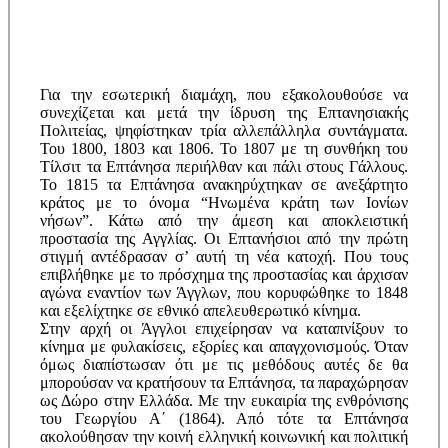
Για την εσωτερική διαμάχη, που εξακολουθούσε να
συνεχίζεται και μετά την ίδρυση της Επτανησιακής
Πολιτείας, ψηφίστηκαν τρία αλλεπάλληλα συντάγματα.
Του 1800, 1803 και 1806. Το 1807 με τη συνθήκη του
Τίλσιτ τα Επτάνησα περιήλθαν και πάλι στους Γάλλους.
Το 1815 τα Επτάνησα ανακηρύχτηκαν σε ανεξάρτητο
κράτος με το όνομα “Ηνωμένα κράτη των Ιονίων
νήσων”. Κάτω από την άμεση και αποκλειστική
προστασία της Αγγλίας. Οι Επτανήσιοι από την πρώτη
στιγμή αντέδρασαν σ’ αυτή τη νέα κατοχή. Που τους
επιβλήθηκε με το πρόσχημα της προστασίας και άρχισαν
αγώνα εναντίον των Άγγλων, που κορυφώθηκε το 1848
και εξελίχτηκε σε εθνικό απελευθερωτικό κίνημα.
Στην αρχή οι Άγγλοι επιχείρησαν να καταπνίξουν το
κίνημα με φυλακίσεις, εξορίες και απαγχονισμούς. Όταν
όμως διαπίστωσαν ότι με τις μεθόδους αυτές δε θα
μπορούσαν να κρατήσουν τα Επτάνησα, τα παραχώρησαν
ως Δώρο στην Ελλάδα. Με την ευκαιρία της ενθρόνισης
του Γεωργίου Α΄ (1864). Από τότε τα Επτάνησα
ακολούθησαν την κοινή ελληνική κοινωνική και πολιτική