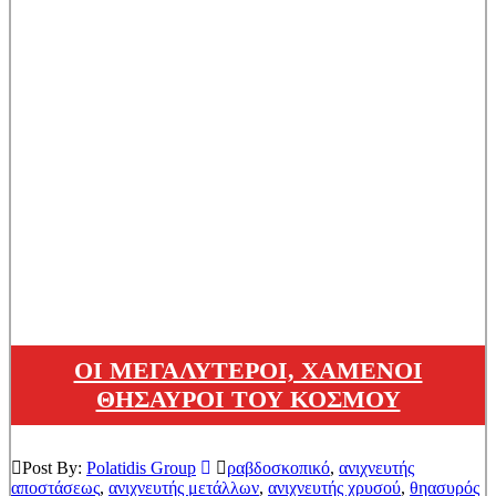
ΟΙ ΜΕΓΑΛΥΤΕΡΟΙ, ΧΑΜΕΝΟΙ
ΘΗΣΑΥΡΟΙ ΤΟΥ ΚΟΣΜΟΥ
Post By:
Polatidis Group
ραβδοσκοπικό
,
ανιχνευτής
αποστάσεως
,
ανιχνευτής μετάλλων
,
ανιχνευτής χρυσού
,
θηασυρός