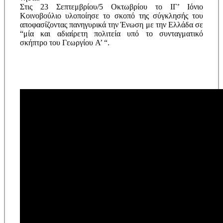
Στις 23 Σεπτεμβρίου/5 Oκτωβρίου το IΓ’ Iόνιο
Kοινοβούλιο υλοποίησε το σκοπό της σύγκλησής του
αποφασίζοντας πανηγυρικά την Ένωση με την Eλλάδα σε
“μία και αδιαίρετη πολιτεία υπό το συνταγματικό
σκήπτρο του Γεωργίου A’ “.