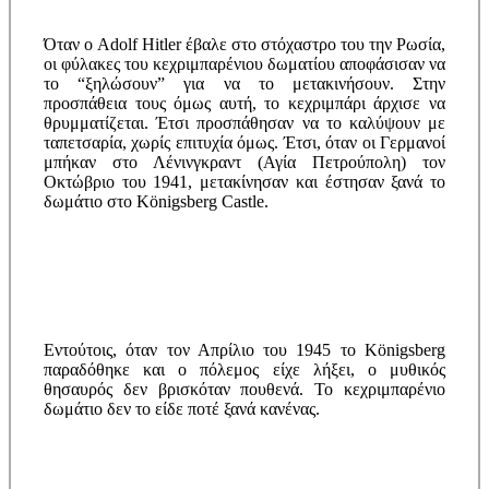
Όταν ο Adolf Hitler έβαλε στο στόχαστρο του την Ρωσία,
οι φύλακες του κεχριμπαρένιου δωματίου αποφάσισαν να
το “ξηλώσουν” για να το μετακινήσουν. Στην
προσπάθεια τους όμως αυτή, το κεχριμπάρι άρχισε να
θρυμματίζεται. Έτσι προσπάθησαν να το καλύψουν με
ταπετσαρία, χωρίς επιτυχία όμως. Έτσι, όταν οι Γερμανοί
μπήκαν στο Λένινγκραντ (Αγία Πετρούπολη) τον
Οκτώβριο του 1941, μετακίνησαν και έστησαν ξανά το
δωμάτιο στο Königsberg Castle.
Εντούτοις, όταν τον Απρίλιο του 1945 το Königsberg
παραδόθηκε και ο πόλεμος είχε λήξει, ο μυθικός
θησαυρός δεν βρισκόταν πουθενά. Το κεχριμπαρένιο
δωμάτιο δεν το είδε ποτέ ξανά κανένας.