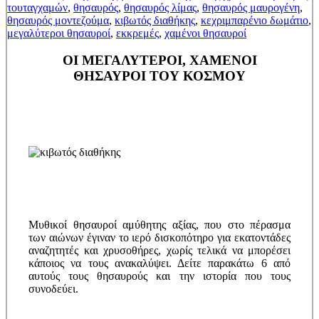
τουταγχαμών
,
θησαυρός
,
θησαυρός λίμας
,
θησαυρός μαυρογένη
,
θησαυρός μοντεζούμα
,
κιβωτός διαθήκης
,
κεχριμπαρένιο δωμάτιο
,
μεγαλύτεροι θησαυροί
,
εκκρεμές
,
χαμένοι θησαυροί
ΟΙ ΜΕΓΑΛΥΤΕΡΟΙ, ΧΑΜΕΝΟΙ
ΘΗΣΑΥΡΟΙ ΤΟΥ ΚΟΣΜΟΥ
Μυθικοί θησαυροί αμύθητης αξίας, που στο πέρασμα
των αιώνων έγιναν το ιερό δισκοπότηρο για εκατοντάδες
αναζητητές και χρυσοθήρες, χωρίς τελικά να μπορέσει
κάποιος να τους ανακαλύψει. Δείτε παρακάτω 6 από
αυτούς τους θησαυρούς και την ιστορία που τους
συνοδεύει.