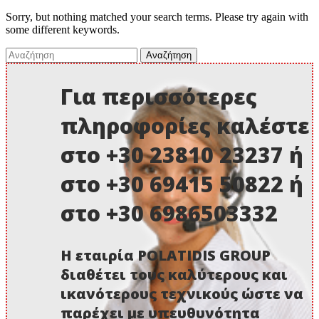
Sorry, but nothing matched your search terms. Please try again with
some different keywords.
Search
for:
Για περισσότερες
πληροφορίες καλέστε
στο +30 23810 23237 ή
στο +30 69415 50822 ή
στο +30 6986503332
Η εταιρία POLATIDIS GROUP
διαθέτει τους καλύτερους και
ικανότερους τεχνικούς ώστε να
παρέχει με υπευθυνότητα