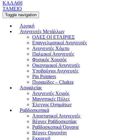
ΚΑΛΑΘΙ
ΤΑΜΕΙΟ
Toggle navigation
Αρχική
Ανιχνευτές Μετάλλων
ΟΛΕΣ ΟΙ ΕΤΑΙΡΙΕΣ
Επαγγελματικοί Ανιχνευτές
Ανιχνευτές Χόμπυ
Παλμικοί Ανιχνευτές
Φυσικός Χρυσός
Οικονομικοί Ανιχνευτές
Υποβρύχιοι Ανιχνευτές
Pin Pointers
Πυραμίδες – Chakra
Ασφαλείας
Ανιχνευτές Χειρός
Μαγνητικές Πύλες
Έλεγχος Οχημάτων
Ραβδοσκοπικά
Αποστατικοί Ανιχνευτές
Βέργες Ραβδοσκοπίας
Ραβδοσκοπικά Όργανα
Βέργες Οργονίτη
Εκκρεμή