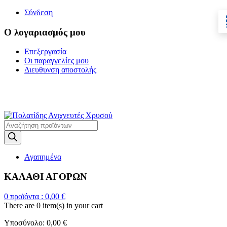
Σύνδεση
Ο λογαριασμός μου
Επεξεργασία
Οι παραγγελίες μου
Διευθυνση αποστολής
Η ΜΕΓΑΛΥΤΕΡΗ
ΓΚΑΜΑ ΑΝΙΧΝΕΥΤΩΝ ΜΕΤΑΛΛΩΝ
Products
search
Αγαπημένα
ΚΑΛΑΘΙ ΑΓΟΡΩΝ
0
προϊόντα :
0,00
€
There are
0 item(s)
in your cart
Υποσύνολο:
0,00
€