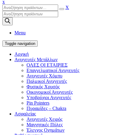
x
X
Products
search
Menu
Toggle navigation
Αρχική
Ανιχνευτές Μετάλλων
ΟΛΕΣ ΟΙ ΕΤΑΙΡΙΕΣ
Επαγγελματικοί Ανιχνευτές
Ανιχνευτές Χόμπυ
Παλμικοί Ανιχνευτές
Φυσικός Χρυσός
Οικονομικοί Ανιχνευτές
Υποβρύχιοι Ανιχνευτές
Pin Pointers
Πυραμίδες – Chakra
Ασφαλείας
Ανιχνευτές Χειρός
Μαγνητικές Πύλες
Έλεγχος Οχημάτων