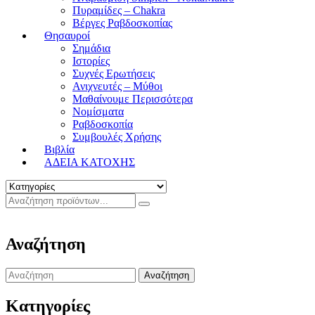
Πυραμίδες – Chakra
Βέργες Ραβδοσκοπίας
Θησαυροί
Σημάδια
Ιστορίες
Συχνές Ερωτήσεις
Ανιχνευτές – Μύθοι
Μαθαίνουμε Περισσότερα
Νομίσματα
Ραβδοσκοπία
Συμβουλές Χρήσης
Βιβλία
ΑΔΕΙΑ ΚΑΤΟΧΗΣ
Αναζήτηση
Search
for:
Κατηγορίες