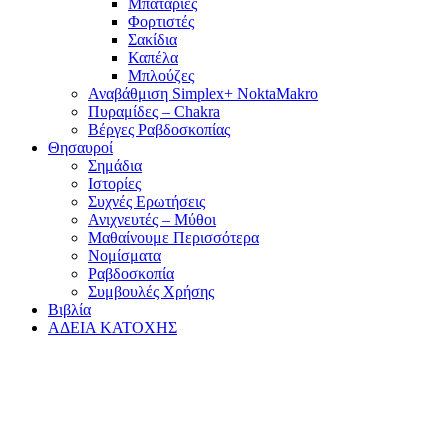
Μπαταρίες
Φορτιστές
Σακίδια
Καπέλα
Μπλούζες
Αναβάθμιση Simplex+ NoktaMakro
Πυραμίδες – Chakra
Βέργες Ραβδοσκοπίας
Θησαυροί
Σημάδια
Ιστορίες
Συχνές Ερωτήσεις
Ανιχνευτές – Μύθοι
Μαθαίνουμε Περισσότερα
Νομίσματα
Ραβδοσκοπία
Συμβουλές Χρήσης
Βιβλία
ΑΔΕΙΑ ΚΑΤΟΧΗΣ