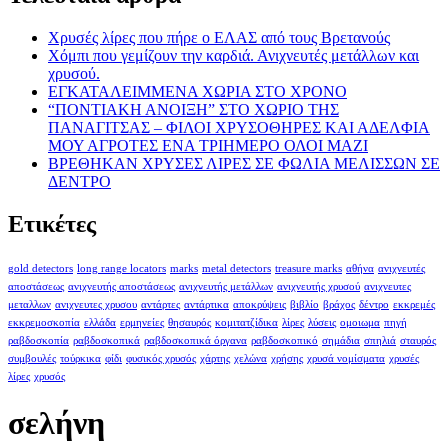
Χρυσές λίρες που πήρε ο ΕΛΑΣ από τους Βρετανούς
Χόμπι που γεμίζουν την καρδιά. Ανιχνευτές μετάλλων και
χρυσού.
ΕΓΚΑΤΑΛΕΙΜΜΕΝΑ ΧΩΡΙΑ ΣΤΟ ΧΡΟΝΟ
“ΠΟΝΤΙΑΚΗ ΑΝΟΙΞΗ” ΣΤΟ ΧΩΡΙΟ ΤΗΣ
ΠΑΝΑΓΙΤΣΑΣ – ΦΙΛΟΙ ΧΡΥΣΟΘΗΡΕΣ ΚΑΙ ΑΔΕΛΦΙΑ
ΜΟΥ ΑΓΡΟΤΕΣ ΕΝΑ ΤΡΙΗΜΕΡΟ ΟΛΟΙ ΜΑΖΙ
ΒΡΕΘΗΚΑΝ ΧΡΥΣΕΣ ΛΙΡΕΣ ΣΕ ΦΩΛΙΑ ΜΕΛΙΣΣΩΝ ΣΕ
ΔΕΝΤΡΟ
Ετικέτες
gold detectors
long range locators
marks
metal detectors
treasure marks
αθήνα
ανιχνευτές
αποστάσεως
ανιχνευτής αποστάσεως
ανιχνευτής μετάλλων
ανιχνευτής χρυσού
ανιχνευτες
μεταλλων
ανιχνευτες χρυσου
αντάρτες
αντάρτικα
αποκρύψεις
βιβλίο
βράχος
δέντρο
εκκρεμές
εκκρεμοσκοπία
ελλάδα
ερμηνείες
θησαυρός
κομιτατζίδικα
λίρες
λύσεις
ομοιωμα
πηγή
ραβδοσκοπία
ραβδοσκοπικά
ραβδοσκοπικά όργανα
ραβδοσκοπικό
σημάδια
σπηλιά
σταυρός
συμβουλές
τούρκικα
φίδι
φυσικός χρυσός
χάρτης
χελώνα
χρήσης
χρυσά νομίσματα
χρυσές
λίρες
χρυσός
σελήνη