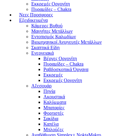
Εκκρεμές Οργονίτη
Πυραμίδες – Chakra
Νεες Προσφορες
Εξειδικευμένα
Κάμερες Βυθού
Μαγνήτες Μετάλλων
Εντοπισμός Καλωδίων
Βιομηχανικοί Ανιχνευτές Μετάλλων
Σκαπτικά Είδη
Ενεργειακά
Βέργες Οργονίτη
Πυραμίδες – Chakra
Ραβδοσκοπικά Όργανα
Εκκρεμές
Εκκρεμές Οργονίτη
Αξεσουάρ
Πηνία
Ακουστικά
Καλύμματα
Μπαταρίες
Φορτιστές
Σακίδια
Καπέλα
Μπλούζες
Αναβάθμιση Simplex+ NoktaMakro