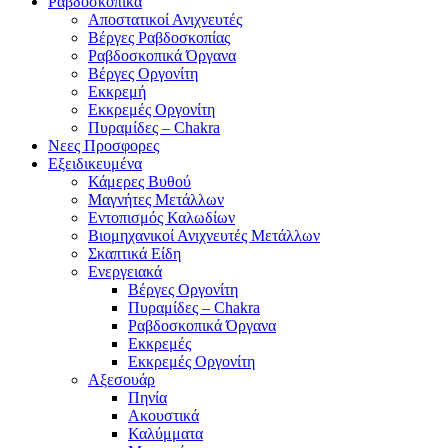
Ραβδοσκοπικά
Αποστατικοί Ανιχνευτές
Βέργες Ραβδοσκοπίας
Ραβδοσκοπικά Όργανα
Βέργες Οργονίτη
Εκκρεμή
Εκκρεμές Οργονίτη
Πυραμίδες – Chakra
Νεες Προσφορες
Εξειδικευμένα
Κάμερες Βυθού
Μαγνήτες Μετάλλων
Εντοπισμός Καλωδίων
Βιομηχανικοί Ανιχνευτές Μετάλλων
Σκαπτικά Είδη
Ενεργειακά
Βέργες Οργονίτη
Πυραμίδες – Chakra
Ραβδοσκοπικά Όργανα
Εκκρεμές
Εκκρεμές Οργονίτη
Αξεσουάρ
Πηνία
Ακουστικά
Καλύμματα