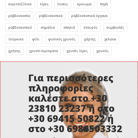
κομιτατζίδικα
λίρες
λύσεις
ομοιωμα
πηγή
ραβδοσκοπία
ραβδοσκοπικά
ραβδοσκοπικά όργανα
ραβδοσκοπικό
σημάδια
σπηλιά
σταυρός
συμβουλές
τούρκικα
φίδι
φυσικός χρυσός
χάρτης
χελώνα
χρήσης
χρυσά νομίσματα
χρυσές λίρες
χρυσός
Για περισσότερες
πληροφορίες
καλέστε στο +30
23810 23237 ή στο
+30 69415 50822 ή
στο +30 6986503332