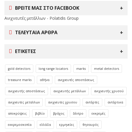
ΒΡΕΙΤΕ ΜΑΣ ΣΤΟ FACEBOOK
Ανιχνευτές μετάλλων - Polatidis Group
ΤΕΛΕΥΤΑΊΑ ΆΡΘΡΑ
ΕΤΙΚΈΤΕΣ
gold detectors
long range locators
marks
metal detectors
treasure marks
αθήνα
ανιχνευτές αποστάσεως
ανιχνευτής αποστάσεως
ανιχνευτής μετάλλων
ανιχνευτής χρυσού
ανιχνευτες μεταλλων
ανιχνευτες χρυσου
αντάρτες
αντάρτικα
αποκρύψεις
βιβλίο
βράχος
δέντρο
εκκρεμές
εκκρεμοσκοπία
ελλάδα
ερμηνείες
θησαυρός