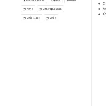
Ο
Α
χρήσης
χρυσά νομίσματα
Χ
χρυσές λίρες
χρυσός