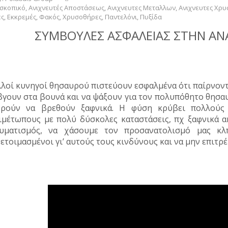
σκοπικό
,
Ανιχνευτές Αποστάσεως
,
Ανιχνευτες Μεταλλων
,
Ανιχνευτες Χρ
ές
,
Εκκρεμές
,
Φακός
,
Χρυσοθήρες
,
Παντελόνι
,
Πυξίδα
ΣΥΜΒΟΥΛΕΣ ΑΣΦΑΛΕΙΑΣ ΣΤΗΝ Α
λοί κυνηγοί θησαυρού πιστεύουν εσφαλμένα ότι παίρνοντα
βγουν στα βουνά και να ψάξουν για τον πολυπόθητο θησα
ρούν να βρεθούν ξαφνικά. Η φύση κρύβει πολλούς
ιμέτωπους με πολύ δύσκολες καταστάσεις, πχ ξαφνικά α
υματισμός, να χάσουμε τον προσανατολισμό μας κλ
ετοιμασμένοι γι’ αυτούς τους κινδύνους και να μην επιτρ