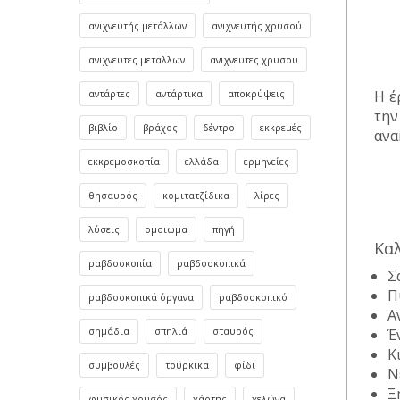
ανιχνευτής μετάλλων
ανιχνευτής χρυσού
ανιχνευτες μεταλλων
ανιχνευτες χρυσου
Η έ
αντάρτες
αντάρτικα
αποκρύψεις
την
βιβλίο
βράχος
δέντρο
εκκρεμές
ανα
εκκρεμοσκοπία
ελλάδα
ερμηνείες
θησαυρός
κομιτατζίδικα
λίρες
λύσεις
ομοιωμα
πηγή
Καλ
ραβδοσκοπία
ραβδοσκοπικά
Σ
Π
ραβδοσκοπικά όργανα
ραβδοσκοπικό
Α
Έ
σημάδια
σπηλιά
σταυρός
Κ
συμβουλές
τούρκικα
φίδι
Ν
Ξ
φυσικός χρυσός
χάρτης
χελώνα