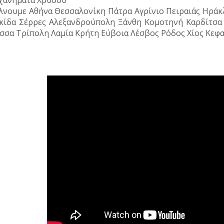
λνουμε Αθήνα Θεσσαλονίκη Πάτρα Αγρίνιο Πειραιάς Ηράκλ
κίδα Σέρρες Αλεξανδρούπολη Ξάνθη Κομοτηνή Καρδίτσα
σσα Τρίπολη Λαμία Κρήτη Εύβοια Λέσβος Ρόδος Χίος Κεφα