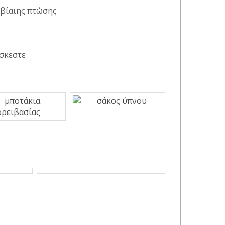
 βίαιης πτώσης
ίσκεστε