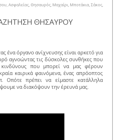
υσου
,
Ασφαλείας
,
Θησαυρός
,
Μαχαίρι
,
Μποτάκια
,
Σάκος
,
ΝΑΖΗΤΗΣΗ ΘΗΣΑΥΡΟΥ
ς ένα όργανο ανίχνευσης είναι αρκετό για
υρό αγνοώντας τις δύσκολες συνθήκες που
 κινδύνους που μπορεί να μας φέρουν
κραία καιρικά φαινόμενα, ένας απρόοπτος
π. Οπότε πρέπει να είμαστε κατάλληλα
έψουμε να διακόψουν την έρευνά μας.