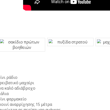
ίνι ράδιο
ρειβατικό μαχαίρι
να καλό αδιάβροχο
ιάλια
ίνι φαρμακείο
κοινί αναρρίχησης 15 μέτρα
φυρίχτρα σε περίπτωση ανάγκης