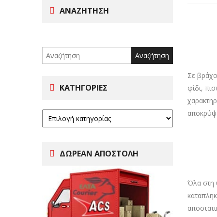
ΑΝΑΖΉΤΗΣΗ
Search
for:
Σε βράχο
ΚΑΤΗΓΟΡΊΕΣ
φίδι, πι
χαρακτηρ
αποκρύψε
ΔΩΡΕΑΝ ΑΠΟΣΤΟΛΗ
Όλα στη 
καταπληκ
αποστατι