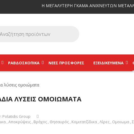
Η ΜΕΓΑΛΥΤΕΡΗ ΓΚΑΜΑ ΑΝΙΧΝΕΥΤΩΝ ΜΕΤΑΛΛ
ΡΑΒΔΟΣΚΟΠΙΚΆ
ΝΕΕΣ ΠΡΟΣΦΟΡΕΣ
ΕΞΕΙΔΙΚΕΥΜΈΝΑ
ΔΙΑ ΛΥΣΕΙΣ ΟΜΟΙΩΜΑΤΑ
y:
Polatidis Group
ικα
,
Αποκρύψεις
,
Βράχος
,
Θησαυρός
,
Κομιτατζίδικα
,
Λίρες
,
Ομοιωμα
,