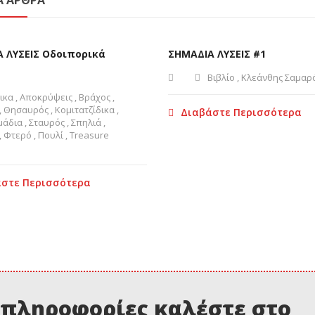
Ά ΆΡΘΡΑ
 ΛΥΣΕΙΣ Οδοιπορικά
ΣΗΜΑΔΙΑ ΛΥΣΕΙΣ #1
Βιβλίο
,
Κλεάνθης Σαμαρ
ικα
,
Αποκρύψεις
,
Βράχος
,
,
Θησαυρός
,
Κομιτατζίδικα
,
Διαβάστε Περισσότερα
μάδια
,
Σταυρός
,
Σπηλιά
,
,
Φτερό
,
Πουλί
,
Treasure
στε Περισσότερα
 πληροφορίες καλέστε στο