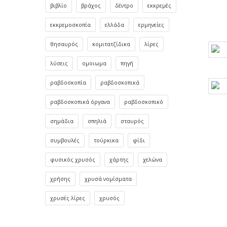
βιβλίο
βράχος
δέντρο
εκκρεμές
εκκρεμοσκοπία
ελλάδα
ερμηνείες
θησαυρός
κομιτατζίδικα
λίρες
λύσεις
ομοιωμα
πηγή
ραβδοσκοπία
ραβδοσκοπικά
ραβδοσκοπικά όργανα
ραβδοσκοπικό
σημάδια
σπηλιά
σταυρός
συμβουλές
τούρκικα
φίδι
φυσικός χρυσός
χάρτης
χελώνα
χρήσης
χρυσά νομίσματα
χρυσές λίρες
χρυσός