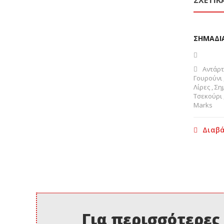
ΣΧΕΤΙΚ
ΣΗΜΑΔΙΑ
Αντάρτ
Γουρούνι
Λίρες
,
Ση
Τσεκούρι
Marks
Διαβά
Για περισσότερες