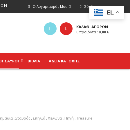
ΩΝ
Ο Λογαριασμός Μου
Σύνδεση
EL
ΚΑΛΑΘΙ ΑΓΟΡΩΝ
0
προϊόντα :
0,00
€
ΘΗΣΑΥΡΟΊ
ΒΙΒΛΊΑ
ΑΔΕΙΑ ΚΑΤΟΧΗΣ
Σημάδια
,
Σταυρός
,
Σπηλιά
,
Χελώνα
,
Πηγή
,
Treasure