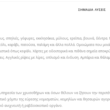
ΣΗΜΑΔΙΑ ΛΥΣΕΙΣ
υς, σπηλιές, γέφυρες, εκκλησάκια, μύλους, ερείπια, βουνά, δέντρα.
στόλι, καράβι, πατούσα, παλάμη και άλλα πολλά. Ομοιώματα που μο
ιστικά όπως κεφάλι. Χάρτες με οδοιπορικά και πιθάνα σημεία αποκρύ
ις. Αγγλικές ρίψεις με λίρες, οπλισμό και ένδυση. Αμπάρια και θά
υπηρεσία των χρυσοθήρων και όσων θέλουν να ζήσουν την περιπέτ
τικό χόμπυ της εύρεσης νομισματών, κειμηλίων και θησαυρών αγορ
κό ανιχνευτή ή ραβδοσκοπικό οργάνο.