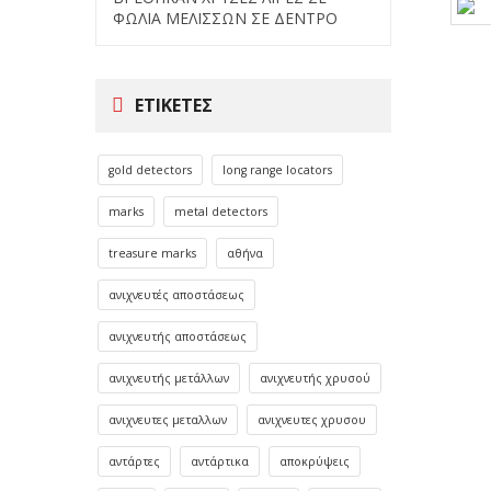
ΦΩΛΙΑ ΜΕΛΙΣΣΩΝ ΣΕ ΔΕΝΤΡΟ
ΕΤΙΚΈΤΕΣ
gold detectors
long range locators
marks
metal detectors
treasure marks
αθήνα
ανιχνευτές αποστάσεως
ανιχνευτής αποστάσεως
ανιχνευτής μετάλλων
ανιχνευτής χρυσού
ανιχνευτες μεταλλων
ανιχνευτες χρυσου
αντάρτες
αντάρτικα
αποκρύψεις