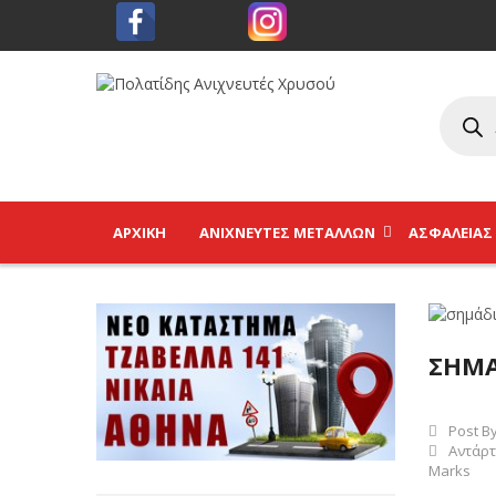
ΑΡΧΙΚΉ
ΑΝΙΧΝΕΥΤΈΣ ΜΕΤΆΛΛΩΝ
ΑΣΦΑΛΕΊΑΣ
ΣΗΜΑ
Post B
Αντάρτ
Marks