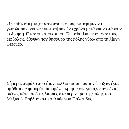
Ο Cortés και μια χούφτα ανδρών του, κατάφεραν να
γλυτώσουν, για να επιστρέψουν ένα χρόνο μετά για να πάρουν
εκδίκηση. Όταν οι κάτοικοι του Tenochtitlán εντόπισαν τους
εισβολείς, έθαψαν τον θησαυρό της πόλης γύρω από τη λίμνη
Tezcuco.
Σήμερα, παρόλο που ήταν πολλοί αυτοί που τον έψαξαν, ένας
αμύθητος θησαυρός παραμένει κρυμμένος για σχεδόν πέντε
αιώνες κάτω από τις λάσπες στα περίχωρα της πόλης του
Μεξικού. Ραβδοσκοπικά Anderson Πολατίδης.