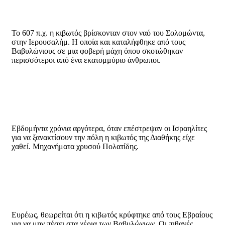
Το 607 π.χ. η κιβωτός βρίσκονταν στον ναό του Σολομώντα,
στην Ιερουσαλήμ. Η οποία και καταλήφθηκε από τους
Βαβυλώνιους σε μια φοβερή μάχη όπου σκοτώθηκαν
περισσότεροι από ένα εκατομμύριο άνθρωποι.
Εβδομήντα χρόνια αργότερα, όταν επέστρεψαν οι Ισραηλίτες
για να ξανακτίσουν την πόλη η κιβωτός της Διαθήκης είχε
χαθεί. Μηχανήματα χρυσού Πολατίδης.
Ευρέως, θεωρείται ότι η κιβωτός κρύφτηκε από τους Εβραίους
για να μην πέσει στα χέρια των Βαβυλώνιων. Οι πιθανές