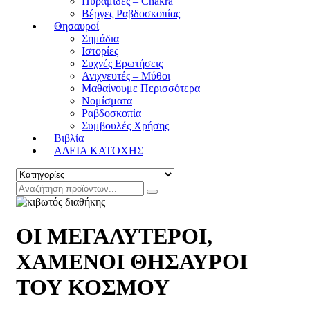
Πυραμίδες – Chakra
Βέργες Ραβδοσκοπίας
Θησαυροί
Σημάδια
Ιστορίες
Συχνές Ερωτήσεις
Ανιχνευτές – Μύθοι
Μαθαίνουμε Περισσότερα
Νομίσματα
Ραβδοσκοπία
Συμβουλές Χρήσης
Βιβλία
ΑΔΕΙΑ ΚΑΤΟΧΗΣ
ΟΙ ΜΕΓΑΛΥΤΕΡΟΙ,
ΧΑΜΕΝΟΙ ΘΗΣΑΥΡΟΙ
ΤΟΥ ΚΟΣΜΟΥ