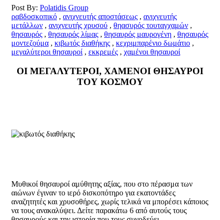
Post By:
Polatidis Group
ραβδοσκοπικό
,
ανιχνευτής αποστάσεως
,
ανιχνευτής
μετάλλων
,
ανιχνευτής χρυσού
,
θηασυρός τουταγχαμών
,
θησαυρός
,
θησαυρός λίμας
,
θησαυρός μαυρογένη
,
θησαυρός
μοντεζούμα
,
κιβωτός διαθήκης
,
κεχριμπαρένιο δωμάτιο
,
μεγαλύτεροι θησαυροί
,
εκκρεμές
,
χαμένοι θησαυροί
ΟΙ ΜΕΓΑΛΥΤΕΡΟΙ, ΧΑΜΕΝΟΙ ΘΗΣΑΥΡΟΙ
ΤΟΥ ΚΟΣΜΟΥ
Μυθικοί θησαυροί αμύθητης αξίας, που στο πέρασμα των
αιώνων έγιναν το ιερό δισκοπότηρο για εκατοντάδες
αναζητητές και χρυσοθήρες, χωρίς τελικά να μπορέσει κάποιος
να τους ανακαλύψει. Δείτε παρακάτω 6 από αυτούς τους
θησαυρούς και την ιστορία που τους συνοδεύει.