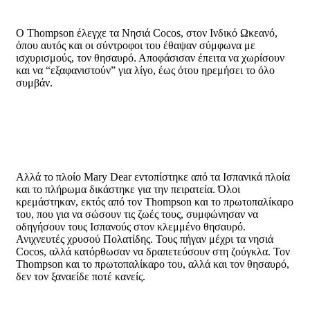
Ο Thompson έλεγχε τα Νησιά Cocos, στον Ινδικό Ωκεανό,
όπου αυτός και οι σύντροφοι του έθαψαν σύμφωνα με
ισχυρισμούς, τον θησαυρό. Αποφάσισαν έπειτα να χωρίσουν
και να “εξαφανιστούν” για λίγο, έως ότου ηρεμήσει το όλο
συμβάν.
Αλλά το πλοίο Mary Dear εντοπίστηκε από τα Ισπανικά πλοία
και το πλήρωμα δικάστηκε για την πειρατεία. Όλοι
κρεμάστηκαν, εκτός από τον Thompson και το πρωτοπαλίκαρο
του, που για να σώσουν τις ζωές τους, συμφώνησαν να
οδηγήσουν τους Ισπανούς στον κλεμμένο θησαυρό.
Ανιχνευτές χρυσού Πολατίδης. Τους πήγαν μέχρι τα νησιά
Cocos, αλλά κατόρθωσαν να δραπετεύσουν στη ζούγκλα. Τον
Thompson και το πρωτοπαλίκαρο του, αλλά και τον θησαυρό,
δεν τον ξαναείδε ποτέ κανείς.