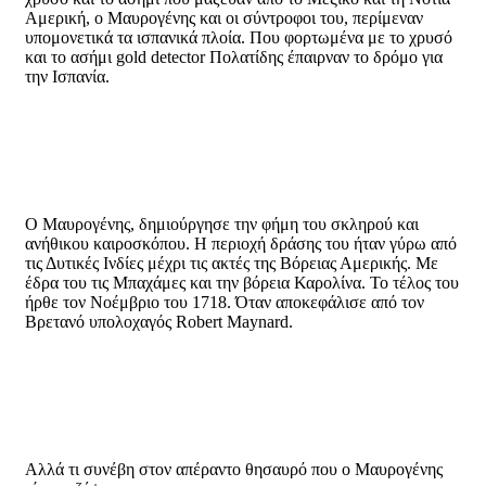
Αμερική, ο Μαυρογένης και οι σύντροφοι του, περίμεναν
υπομονετικά τα ισπανικά πλοία. Που φορτωμένα με το χρυσό
και το ασήμι gold detector Πολατίδης έπαιρναν το δρόμο για
την Ισπανία.
Ο Μαυρογένης, δημιούργησε την φήμη του σκληρού και
ανήθικου καιροσκόπου. Η περιοχή δράσης του ήταν γύρω από
τις Δυτικές Ινδίες μέχρι τις ακτές της Βόρειας Αμερικής. Με
έδρα του τις Μπαχάμες και την βόρεια Καρολίνα. Το τέλος του
ήρθε τον Νοέμβριο του 1718. Όταν αποκεφάλισε από τον
Βρετανό υπολοχαγός Robert Maynard.
Αλλά τι συνέβη στον απέραντο θησαυρό που ο Μαυρογένης