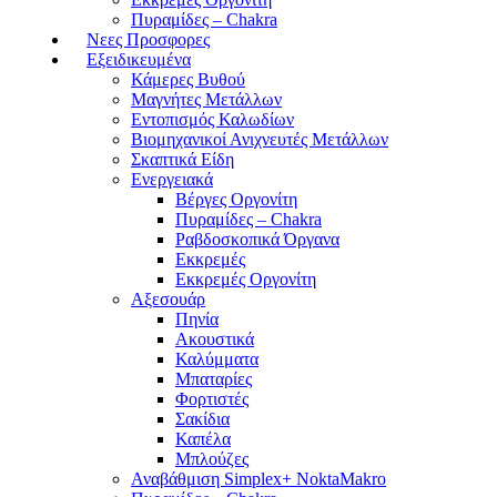
Πυραμίδες – Chakra
Νεες Προσφορες
Εξειδικευμένα
Κάμερες Βυθού
Μαγνήτες Μετάλλων
Εντοπισμός Καλωδίων
Βιομηχανικοί Ανιχνευτές Μετάλλων
Σκαπτικά Είδη
Ενεργειακά
Βέργες Οργονίτη
Πυραμίδες – Chakra
Ραβδοσκοπικά Όργανα
Εκκρεμές
Εκκρεμές Οργονίτη
Αξεσουάρ
Πηνία
Ακουστικά
Καλύμματα
Μπαταρίες
Φορτιστές
Σακίδια
Καπέλα
Μπλούζες
Αναβάθμιση Simplex+ NoktaMakro