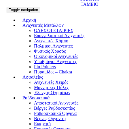
ΤΑΜΕΙΟ
Toggle navigation
Αρχική
Ανιχνευτές Μετάλλων
ΟΛΕΣ ΟΙ ΕΤΑΙΡΙΕΣ
Επαγγελματικοί Ανιχνευτές
Ανιχνευτές Χόμπυ
Παλμικοί Ανιχνευτές
Φυσικός Χρυσός
Οικονομικοί Ανιχνευτές
Υποβρύχιοι Ανιχνευτές
Pin Pointers
Πυραμίδες – Chakra
Ασφαλείας
Ανιχνευτές Χειρός
Μαγνητικές Πύλες
Έλεγχος Οχημάτων
Ραβδοσκοπικά
Αποστατικοί Ανιχνευτές
Βέργες Ραβδοσκοπίας
Ραβδοσκοπικά Όργανα
Βέργες Οργονίτη
Εκκρεμή
Εκκρεμές Οργονίτη