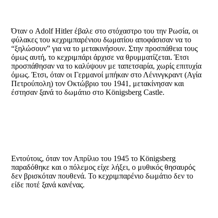
Όταν ο Adolf Hitler έβαλε στο στόχαστρο του την Ρωσία, οι
φύλακες του κεχριμπαρένιου δωματίου αποφάσισαν να το
“ξηλώσουν” για να το μετακινήσουν. Στην προσπάθεια τους
όμως αυτή, το κεχριμπάρι άρχισε να θρυμματίζεται. Έτσι
προσπάθησαν να το καλύψουν με ταπετσαρία, χωρίς επιτυχία
όμως. Έτσι, όταν οι Γερμανοί μπήκαν στο Λένινγκραντ (Αγία
Πετρούπολη) τον Οκτώβριο του 1941, μετακίνησαν και
έστησαν ξανά το δωμάτιο στο Königsberg Castle.
Εντούτοις, όταν τον Απρίλιο του 1945 το Königsberg
παραδόθηκε και ο πόλεμος είχε λήξει, ο μυθικός θησαυρός
δεν βρισκόταν πουθενά. Το κεχριμπαρένιο δωμάτιο δεν το
είδε ποτέ ξανά κανένας.