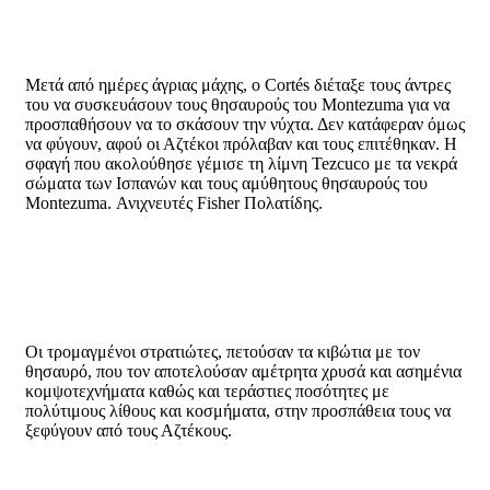
Μετά από ημέρες άγριας μάχης, ο Cortés διέταξε τους άντρες
του να συσκευάσουν τους θησαυρούς του Montezuma για να
προσπαθήσουν να το σκάσουν την νύχτα. Δεν κατάφεραν όμως
να φύγουν, αφού οι Αζτέκοι πρόλαβαν και τους επιτέθηκαν. Η
σφαγή που ακολούθησε γέμισε τη λίμνη Tezcuco με τα νεκρά
σώματα των Ισπανών και τους αμύθητους θησαυρούς του
Montezuma. Ανιχνευτές Fisher Πολατίδης.
Οι τρομαγμένοι στρατιώτες, πετούσαν τα κιβώτια με τον
θησαυρό, που τον αποτελούσαν αμέτρητα χρυσά και ασημένια
κομψοτεχνήματα καθώς και τεράστιες ποσότητες με
πολύτιμους λίθους και κοσμήματα, στην προσπάθεια τους να
ξεφύγουν από τους Αζτέκους.