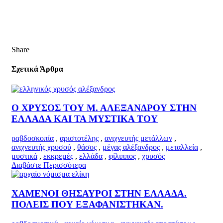
Share
Σχετικά Άρθρα
Ο ΧΡΥΣΟΣ ΤΟΥ Μ. ΑΛΕΞΑΝΔΡΟΥ ΣΤΗΝ
ΕΛΛΑΔΑ ΚΑΙ ΤΑ ΜΥΣΤΙΚΑ ΤΟΥ
ραβδοσκοπία
,
αριστοτέλης
,
ανιχνευτής μετάλλων
,
ανιχνευτής χρυσού
,
θάσος
,
μέγας αλέξανδρος
,
μεταλλεία
,
μυστικά
,
εκκρεμές
,
ελλάδα
,
φίλιππος
,
χρυσός
Διαβάστε Περισσότερα
ΧΑΜΕΝΟΙ ΘΗΣΑΥΡΟΙ ΣΤΗΝ ΕΛΛΑΔΑ.
ΠΟΛΕΙΣ ΠΟΥ ΕΞΑΦΑΝΙΣΤΗΚΑΝ.