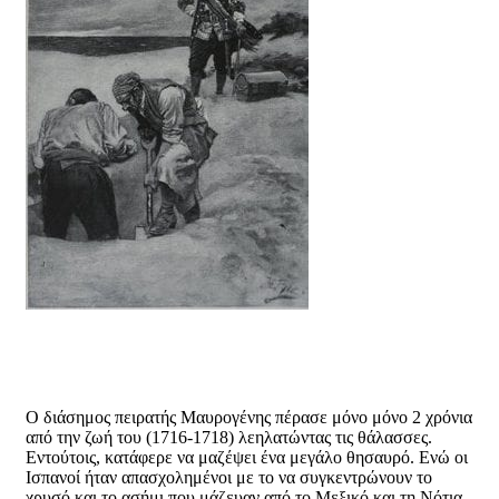
Ο διάσημος πειρατής Μαυρογένης πέρασε μόνο μόνο 2 χρόνια
από την ζωή του (1716-1718) λεηλατώντας τις θάλασσες.
Εντούτοις, κατάφερε να μαζέψει ένα μεγάλο θησαυρό. Ενώ οι
Ισπανοί ήταν απασχολημένοι με το να συγκεντρώνουν το
χρυσό και το ασήμι που μάζευαν από το Μεξικό και τη Νότια