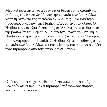
Μερικοί μελετητές πιστεύουν ότι οι θησαυροί ιδιοποιήθηκαν
από τους ιερείς που διεύθυναν την κοιλάδα των βασιλιάδων
κατά τη διάρκεια της περιόδου 425-343 π.χ. Ένα ιδιαίτερο
πρόσωπο, ο κυβερνήτης Herihor, ίσως να είναι το κλειδί. Ο
Herihor ήταν υψηλός δικαστικός υπάλληλος κατά τη διάρκεια
της βασιλείας του Ραμσή ΧΙ. Μετά τον θάνατο του Ραμσή, ο
Herihor σφετερίστηκε το θρόνο, μοιράζοντας το βασίλειο μαζί
με τον γαμπρός του, Piankh. Ο Herihor Έγινε υπεύθυνος στην
κοιλάδα των βασιλιάδων και έτσι είχε την ευκαιρία να αρπάξει
τους θησαυρούς από τους τάφους των Φαραώ.
Ο τάφος του δεν έχει βρεθεί ποτέ και πολλοί μελετητές
θεωρούν ότι οι κλεμμένοι θησαυροί από πολλούς Φαραώ,
είναι κρυμμένοι εκεί.