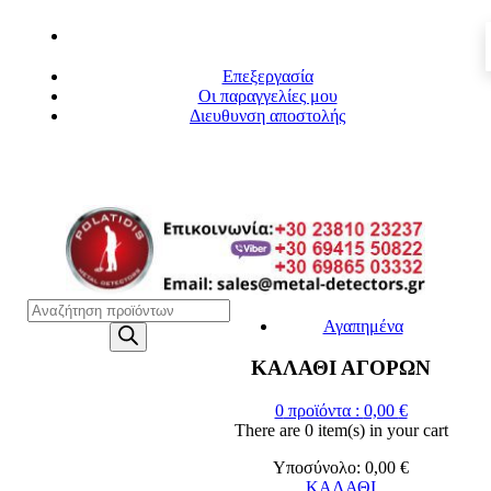
Επεξεργασία
Οι παραγγελίες μου
Διευθυνση αποστολής
Η
ΜΕΓΑΛΥΤΕΡΗ ΓΚΑΜΑ ΑΝΙΧΝΕΥΤΩΝ ΜΕΤΑΛΛΩΝ
Products
Αγαπημένα
search
ΚΑΛΑΘΙ ΑΓΟΡΩΝ
0
προϊόντα :
0,00
€
There are
0 item(s)
in your cart
Υποσύνολο:
0,00
€
ΚΑΛΑΘΙ