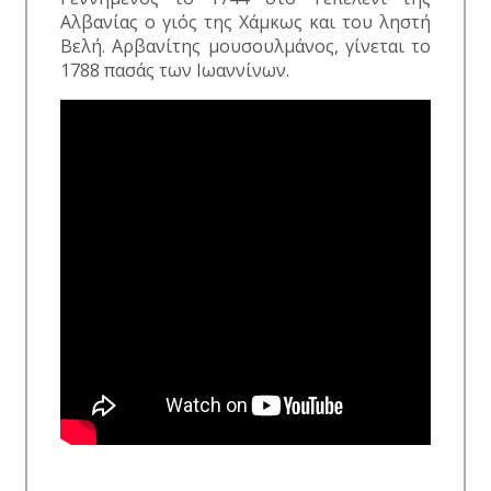
Αλβανίας ο γιός της Χάμκως και του ληστή
Βελή. Αρβανίτης μουσουλμάνος, γίνεται το
1788 πασάς των Ιωαννίνων.