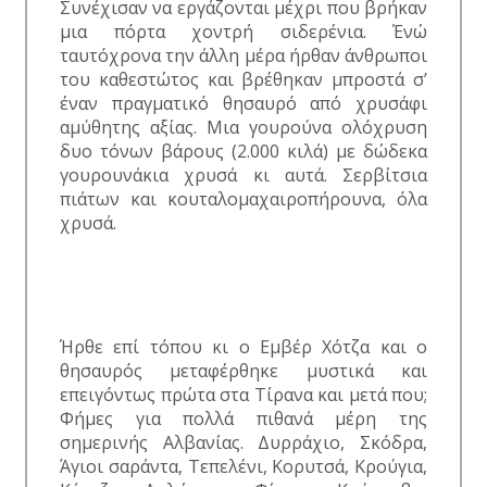
Συνέχισαν να εργάζονται μέχρι που βρήκαν
μια πόρτα χοντρή σιδερένια. Ένώ
ταυτόχρονα την άλλη μέρα ήρθαν άνθρωποι
του καθεστώτος και βρέθηκαν μπροστά σ’
έναν πραγματικό θησαυρό από χρυσάφι
αμύθητης αξίας. Μια γουρούνα ολόχρυση
δυο τόνων βάρους (2.000 κιλά) με δώδεκα
γουρουνάκια χρυσά κι αυτά. Σερβίτσια
πιάτων και κουταλομαχαιροπήρουνα, όλα
χρυσά.
Ήρθε επί τόπου κι ο Εμβέρ Χότζα και ο
θησαυρός μεταφέρθηκε μυστικά και
επειγόντως πρώτα στα Τίρανα και μετά που;
Φήμες για πολλά πιθανά μέρη της
σημερινής Αλβανίας. Δυρράχιο, Σκόδρα,
Άγιοι σαράντα, Τεπελένι, Κορυτσά, Κρούγια,