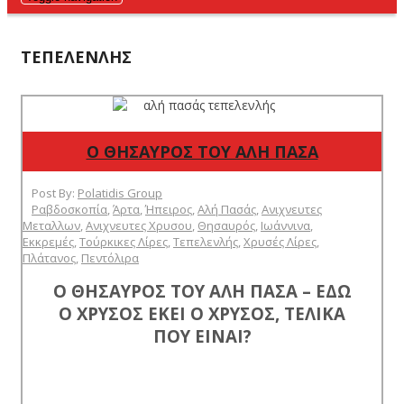
ΤΕΠΕΛΕΝΛΉΣ
Ο ΘΗΣΑΥΡΟΣ ΤΟΥ ΑΛΗ ΠΑΣΑ
Post By:
Polatidis Group
Ραβδοσκοπία
,
Άρτα
,
Ήπειρος
,
Αλή Πασάς
,
Ανιχνευτες
Μεταλλων
,
Ανιχνευτες Χρυσου
,
Θησαυρός
,
Ιωάννινα
,
Εκκρεμές
,
Τούρκικες Λίρες
,
Τεπελενλής
,
Χρυσές Λίρες
,
Πλάτανος
,
Πεντόλιρα
Ο ΘΗΣΑΥΡΟΣ ΤΟΥ ΑΛΗ ΠΑΣΑ – ΕΔΩ
Ο ΧΡΥΣΟΣ ΕΚΕΙ Ο ΧΡΥΣΟΣ, ΤΕΛΙΚΑ
ΠΟΥ ΕΙΝΑΙ?