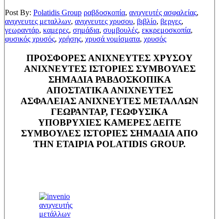
Post By:
Polatidis Group
ραβδοσκοπία
,
ανιχνευτές ασφαλείας
,
ανιχνευτες μεταλλων
,
ανιχνευτες χρυσου
,
βιβλίο
,
βεργες
,
γεωραντάρ
,
καμερες
,
σημάδια
,
συμβουλές
,
εκκρεμοσκοπία
,
φυσικός χρυσός
,
χρήσης
,
χρυσά νομίσματα
,
χρυσός
ΠΡΟΣΦΟΡΕΣ ΑΝΙΧΝΕΥΤΕΣ ΧΡΥΣΟΥ
ΑΝΙΧΝΕΥΤΕΣ ΙΣΤΟΡΙΕΣ ΣΥΜΒΟΥΛΕΣ
ΣΗΜΑΔΙΑ ΡΑΒΔΟΣΚΟΠΙΚΑ
ΑΠΟΣΤΑΤΙΚΑ ΑΝΙΧΝΕΥΤΕΣ
ΑΣΦΑΛΕΙΑΣ ΑΝΙΧΝΕΥΤΕΣ ΜΕΤΑΛΛΩΝ
ΓΕΩΡΑΝΤΑΡ, ΓΕΩΦΥΣΙΚΑ
ΥΠΟΒΡΥΧΙΕΣ ΚΑΜΕΡΕΣ ΔΕΙΤΕ
ΣΥΜΒΟΥΛΕΣ ΙΣΤΟΡΙΕΣ ΣΗΜΑΔΙΑ ΑΠΟ
ΤΗΝ ΕΤΑΙΡΙΑ POLATIDIS GROUP.