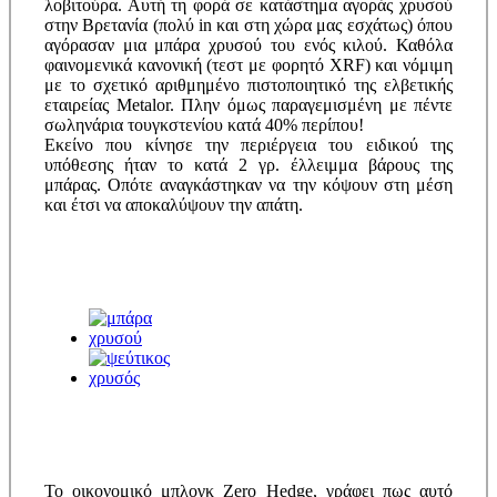
λοβιτούρα. Αυτή τη φορά σε κατάστημα αγοράς χρυσού
στην Βρετανία (πολύ in και στη χώρα μας εσχάτως) όπου
αγόρασαν μια μπάρα χρυσού του ενός κιλού. Καθόλα
φαινομενικά κανονική (τεστ με φορητό XRF) και νόμιμη
με το σχετικό αριθμημένο πιστοποιητικό της ελβετικής
εταιρείας Metalor. Πλην όμως παραγεμισμένη με πέντε
σωληνάρια τουγκστενίου κατά 40% περίπου!
Εκείνο που κίνησε την περιέργεια του ειδικού της
υπόθεσης ήταν το κατά 2 γρ. έλλειμμα βάρους της
μπάρας. Οπότε αναγκάστηκαν να την κόψουν στη μέση
και έτσι να αποκαλύψουν την απάτη.
Το οικονομικό μπλογκ Zero Hedge, γράφει πως αυτό