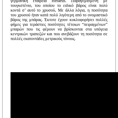
γερμανική εταιρεία Heraeus. Παραγεμισμένη με
τουγκστένιο, του οποίου το ειδικό βάρος είναι πολύ
κοντά σ’ αυτό το χρυσού, Με άλλα λόγια, η ποσότητα
του χρυσού ήταν κατά πολύ λιγότερη από το ονομαστικό
βάρος της μπάρας. Έκτοτε έχουν κυκλοφορήσει πολλές
φήμες για τεράστιες ποσότητες τέτοιων “πειραγμένων”
μπαρών που τις φέρουν να βρίσκονται στα υπόγεια
κεντρικών τραπεζών και που ανεβάζουν τη ποσότητα σε
πολλές εκατοντάδες μετρικούς τόνους.