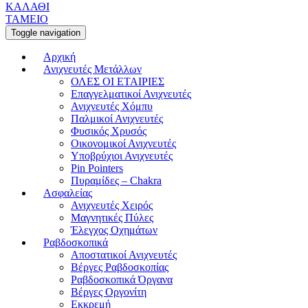
ΚΑΛΑΘΙ
ΤΑΜΕΙΟ
Toggle navigation
Αρχική
Ανιχνευτές Μετάλλων
ΟΛΕΣ ΟΙ ΕΤΑΙΡΙΕΣ
Επαγγελματικοί Ανιχνευτές
Ανιχνευτές Χόμπυ
Παλμικοί Ανιχνευτές
Φυσικός Χρυσός
Οικονομικοί Ανιχνευτές
Υποβρύχιοι Ανιχνευτές
Pin Pointers
Πυραμίδες – Chakra
Ασφαλείας
Ανιχνευτές Χειρός
Μαγνητικές Πύλες
Έλεγχος Οχημάτων
Ραβδοσκοπικά
Αποστατικοί Ανιχνευτές
Βέργες Ραβδοσκοπίας
Ραβδοσκοπικά Όργανα
Βέργες Οργονίτη
Εκκρεμή