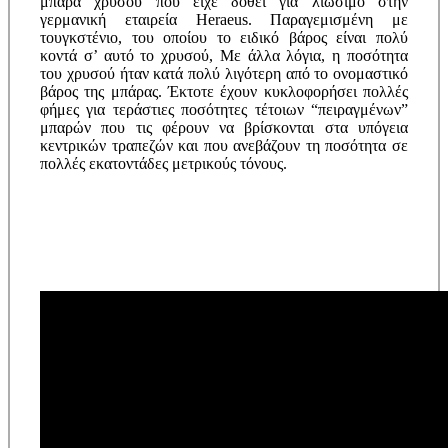
μπάρα χρυσού που είχε δοθεί για λιώσιμο στην
γερμανική εταιρεία Heraeus. Παραγεμισμένη με
τουγκστένιο, του οποίου το ειδικό βάρος είναι πολύ
κοντά σ’ αυτό το χρυσού, Με άλλα λόγια, η ποσότητα
του χρυσού ήταν κατά πολύ λιγότερη από το ονομαστικό
βάρος της μπάρας. Έκτοτε έχουν κυκλοφορήσει πολλές
φήμες για τεράστιες ποσότητες τέτοιων “πειραγμένων”
μπαρών που τις φέρουν να βρίσκονται στα υπόγεια
κεντρικών τραπεζών και που ανεβάζουν τη ποσότητα σε
πολλές εκατοντάδες μετρικούς τόνους.