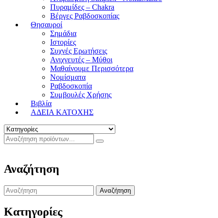
Πυραμίδες – Chakra
Βέργες Ραβδοσκοπίας
Θησαυροί
Σημάδια
Ιστορίες
Συχνές Ερωτήσεις
Ανιχνευτές – Μύθοι
Μαθαίνουμε Περισσότερα
Νομίσματα
Ραβδοσκοπία
Συμβουλές Χρήσης
Βιβλία
ΑΔΕΙΑ ΚΑΤΟΧΗΣ
Αναζήτηση
Search
for:
Κατηγορίες