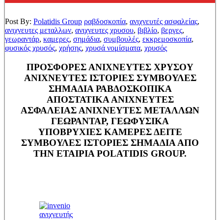
Post By:
Polatidis Group
ραβδοσκοπία
,
ανιχνευτές ασφαλείας
,
ανιχνευτες μεταλλων
,
ανιχνευτες χρυσου
,
βιβλίο
,
βεργες
,
γεωραντάρ
,
καμερες
,
σημάδια
,
συμβουλές
,
εκκρεμοσκοπία
,
φυσικός χρυσός
,
χρήσης
,
χρυσά νομίσματα
,
χρυσός
ΠΡΟΣΦΟΡΕΣ ΑΝΙΧΝΕΥΤΕΣ ΧΡΥΣΟΥ
ΑΝΙΧΝΕΥΤΕΣ ΙΣΤΟΡΙΕΣ ΣΥΜΒΟΥΛΕΣ
ΣΗΜΑΔΙΑ ΡΑΒΔΟΣΚΟΠΙΚΑ
ΑΠΟΣΤΑΤΙΚΑ ΑΝΙΧΝΕΥΤΕΣ
ΑΣΦΑΛΕΙΑΣ ΑΝΙΧΝΕΥΤΕΣ ΜΕΤΑΛΛΩΝ
ΓΕΩΡΑΝΤΑΡ, ΓΕΩΦΥΣΙΚΑ
ΥΠΟΒΡΥΧΙΕΣ ΚΑΜΕΡΕΣ ΔΕΙΤΕ
ΣΥΜΒΟΥΛΕΣ ΙΣΤΟΡΙΕΣ ΣΗΜΑΔΙΑ ΑΠΟ
ΤΗΝ ΕΤΑΙΡΙΑ POLATIDIS GROUP.