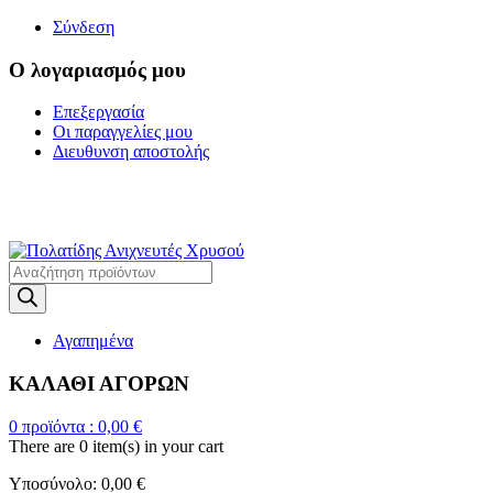
Σύνδεση
Ο λογαριασμός μου
Επεξεργασία
Οι παραγγελίες μου
Διευθυνση αποστολής
Η ΜΕΓΑΛΥΤΕΡΗ
ΓΚΑΜΑ ΑΝΙΧΝΕΥΤΩΝ ΜΕΤΑΛΛΩΝ
Products
search
Αγαπημένα
ΚΑΛΑΘΙ ΑΓΟΡΩΝ
0
προϊόντα :
0,00
€
There are
0 item(s)
in your cart
Υποσύνολο:
0,00
€