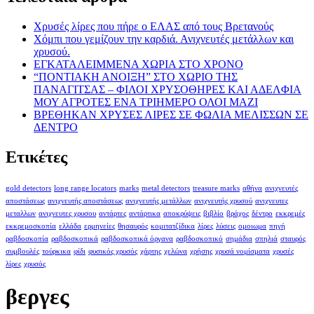
Χρυσές λίρες που πήρε ο ΕΛΑΣ από τους Βρετανούς
Χόμπι που γεμίζουν την καρδιά. Ανιχνευτές μετάλλων και
χρυσού.
ΕΓΚΑΤΑΛΕΙΜΜΕΝΑ ΧΩΡΙΑ ΣΤΟ ΧΡΟΝΟ
“ΠΟΝΤΙΑΚΗ ΑΝΟΙΞΗ” ΣΤΟ ΧΩΡΙΟ ΤΗΣ
ΠΑΝΑΓΙΤΣΑΣ – ΦΙΛΟΙ ΧΡΥΣΟΘΗΡΕΣ ΚΑΙ ΑΔΕΛΦΙΑ
ΜΟΥ ΑΓΡΟΤΕΣ ΕΝΑ ΤΡΙΗΜΕΡΟ ΟΛΟΙ ΜΑΖΙ
ΒΡΕΘΗΚΑΝ ΧΡΥΣΕΣ ΛΙΡΕΣ ΣΕ ΦΩΛΙΑ ΜΕΛΙΣΣΩΝ ΣΕ
ΔΕΝΤΡΟ
Ετικέτες
gold detectors
long range locators
marks
metal detectors
treasure marks
αθήνα
ανιχνευτές
αποστάσεως
ανιχνευτής αποστάσεως
ανιχνευτής μετάλλων
ανιχνευτής χρυσού
ανιχνευτες
μεταλλων
ανιχνευτες χρυσου
αντάρτες
αντάρτικα
αποκρύψεις
βιβλίο
βράχος
δέντρο
εκκρεμές
εκκρεμοσκοπία
ελλάδα
ερμηνείες
θησαυρός
κομιτατζίδικα
λίρες
λύσεις
ομοιωμα
πηγή
ραβδοσκοπία
ραβδοσκοπικά
ραβδοσκοπικά όργανα
ραβδοσκοπικό
σημάδια
σπηλιά
σταυρός
συμβουλές
τούρκικα
φίδι
φυσικός χρυσός
χάρτης
χελώνα
χρήσης
χρυσά νομίσματα
χρυσές
λίρες
χρυσός
βεργες