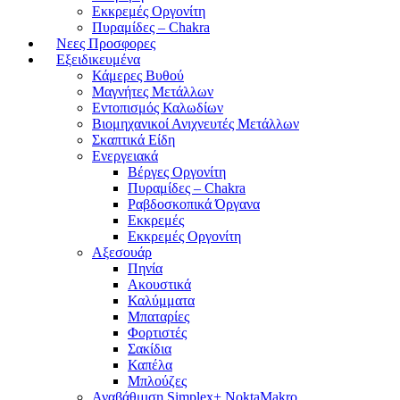
Εκκρεμές Οργονίτη
Πυραμίδες – Chakra
Νεες Προσφορες
Εξειδικευμένα
Κάμερες Βυθού
Μαγνήτες Μετάλλων
Εντοπισμός Καλωδίων
Βιομηχανικοί Ανιχνευτές Μετάλλων
Σκαπτικά Είδη
Ενεργειακά
Βέργες Οργονίτη
Πυραμίδες – Chakra
Ραβδοσκοπικά Όργανα
Εκκρεμές
Εκκρεμές Οργονίτη
Αξεσουάρ
Πηνία
Ακουστικά
Καλύμματα
Μπαταρίες
Φορτιστές
Σακίδια
Καπέλα
Μπλούζες
Αναβάθμιση Simplex+ NoktaMakro