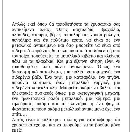
Απλώς εκεί όπου θα τοποθετήσετε τα χρυσαφικά σας
αντικείμενα αξίας. Όπως δαχτυλίδια, βραχιόλια,
αλυσίδες, σταυροί, βέρες, σκουλαρίκια, χρυσά ρολόγια,
πεντόλιρα και ότι πολύτιμο έχετε, να είναι σε ένα
μεταλλικό αντικείμενο και όσο μπορείτε να είναι από
σίδερο. Αφαιρώντας δυο πλακάκια από το δάπεδο ή από
τον τοίχο, τοποθετείτε το μεταλλικό κιβώτιο και κλείνετε
πάλι με τα πλακάκια. Και μια έξυπνη κίνηση είναι να
τοποθετήσετε από πάνω αντικείμενα. Όπως ένα
διακοσμητικό αυτοκίνητο, μια παλιά ραπτομηχανή, ένα
σιδερένιο βάζο. Ένα ταψί, μια κατσαρόλα, ένα τηγάνι,
πιρούνια κουτάλια, έναν μεταλλικό ναργιλέ, μια
σιδερένια καρέκλα κλπ. Μπορείτε ακόμα να βάλετε και
ηλεκτρικές συσκευές όπως: μια φωτογραφική μηχανή,
ένα ηλεκτρονικό ρολόι μεταλλικό, μια κάμερα, μια
τηλεόραση, ακόμα και το πλυντήριο ή ένα ψυγείο.
Φανταστείτε πόσα ακόμα μεταλλικά αντικείμενα έχει ένα
σπίτι….
Αυτός είναι ο καλύτερος τρόπος για να κρύψουμε ότι
χρυσαφικά έχουμε και να μπορούμε να τα βρούμε μόνο
εμείς.