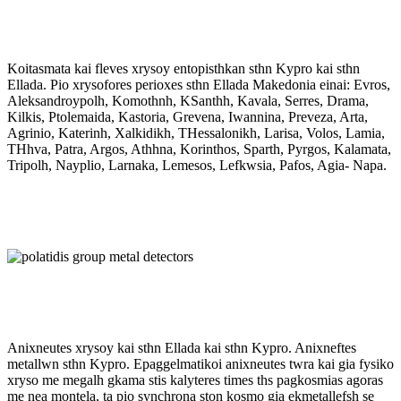
Koitasmata kai fleves xrysoy entopisthkan sthn Kypro kai sthn
Ellada. Pio xrysofores perioxes sthn Ellada Makedonia einai: Evros,
Aleksandroypolh, Komothnh, KSanthh, Kavala, Serres, Drama,
Kilkis, Ptolemaida, Kastoria, Grevena, Iwannina, Preveza, Arta,
Agrinio, Katerinh, Xalkidikh, THessalonikh, Larisa, Volos, Lamia,
THhva, Patra, Argos, Athhna, Korinthos, Sparth, Pyrgos, Kalamata,
Tripolh, Nayplio, Larnaka, Lemesos, Lefkwsia, Pafos, Agia- Napa.
Anixneutes xrysoy kai sthn Ellada kai sthn Kypro. Anixneftes
metallwn sthn Kypro. Epaggelmatikoi anixneutes twra kai gia fysiko
xryso me megalh gkama stis kalyteres times ths pagkosmias agoras
me nea montela, ta pio synchrona ston kosmo gia ekmetallefsh se