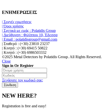
ΕΝΗΜΕΡΩΣΕΙΣ
| Συχνές ερωτήσεις
| Όροι χρήσης
| Σχετικά με εμάς : Polatidis Group
| Διεύθυνση : Φιλίππου 10, Έδεσσα
| Email : polatidisgroup@gmail.com
| Σταθερό : (+30) 23810 23237
| Κινητό : (+30) 69415 50822
| Κινητό : (+30) 6986503332
©2025 Metal Detectors by Polatidis Group. All Rights Reserved.
Close
Sign in Or Register
Ξεχάσατε τον κωδικό σας;
NEW HERE?
Registration is free and easy!