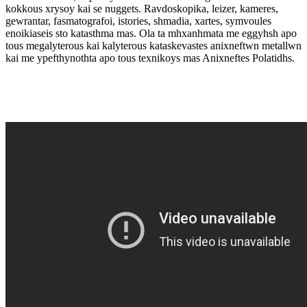
kokkous xrysoy kai se nuggets. Ravdoskopika, leizer, kameres,
gewrantar, fasmatografoi, istories, shmadia, xartes, symvoules
enoikiaseis sto katasthma mas. Ola ta mhxanhmata me eggyhsh apo
tous megalyterous kai kalyterous kataskevastes anixneftwn metallwn
kai me ypefthynothta apo tous texnikoys mas Anixneftes Polatidhs.