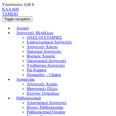
Υποσύνολο:
0,00
€
ΚΑΛΑΘΙ
ΤΑΜΕΙΟ
Toggle navigation
Αρχική
Ανιχνευτές Μετάλλων
ΟΛΕΣ ΟΙ ΕΤΑΙΡΙΕΣ
Επαγγελματικοί Ανιχνευτές
Ανιχνευτές Χόμπυ
Παλμικοί Ανιχνευτές
Φυσικός Χρυσός
Οικονομικοί Ανιχνευτές
Υποβρύχιοι Ανιχνευτές
Pin Pointers
Πυραμίδες – Chakra
Ασφαλείας
Ανιχνευτές Χειρός
Μαγνητικές Πύλες
Έλεγχος Οχημάτων
Ραβδοσκοπικά
Αποστατικοί Ανιχνευτές
Βέργες Ραβδοσκοπίας
Ραβδοσκοπικά Όργανα