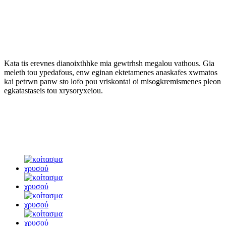
Kata tis erevnes dianoixthhke mia gewtrhsh megalou vathous. Gia
meleth tou ypedafous, enw eginan ektetamenes anaskafes xwmatos
kai petrwn panw sto lofo pou vriskontai oi misogkremismenes pleon
egkatastaseis tou xrysoryxeiou.