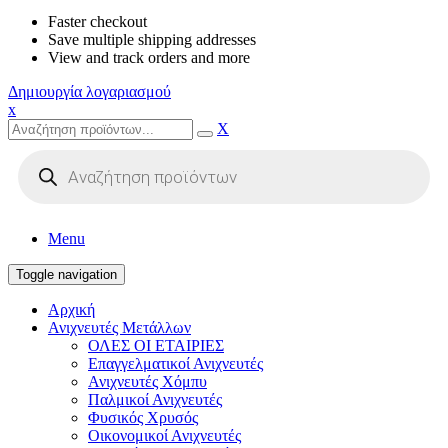
Faster checkout
Save multiple shipping addresses
View and track orders and more
Δημιουργία λογαριασμού
x
X
Products
search
Menu
Toggle navigation
Αρχική
Ανιχνευτές Μετάλλων
ΟΛΕΣ ΟΙ ΕΤΑΙΡΙΕΣ
Επαγγελματικοί Ανιχνευτές
Ανιχνευτές Χόμπυ
Παλμικοί Ανιχνευτές
Φυσικός Χρυσός
Οικονομικοί Ανιχνευτές