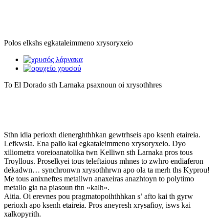
Polos elkshs egkataleimmeno xrysoryxeio
To El Dorado sth Larnaka psaxnoun oi xrysothhres
Sthn idia perioxh dienerghthhkan gewtrhseis apo ksenh etaireia.
Lefkwsia. Ena palio kai egkataleimmeno xrysoryxeio. Dyo
xiliometra voreioanatolika twn Kelliwn sth Larnaka pros tous
Troyllous. Proselkyei tous teleftaious mhnes to zwhro endiaferon
dekadwn… synchronwn xrysothhrwn apo ola ta merh ths Kyprou!
Me tous anixneftes metallwn anaxeiras anazhtoyn to polytimo
metallo gia na piasoun thn «kalh».
Aitia. Oi erevnes pou pragmatopoihthhkan s’ afto kai th gyrw
perioxh apo ksenh etaireia. Pros aneyresh xrysafioy, isws kai
xalkopyrith.