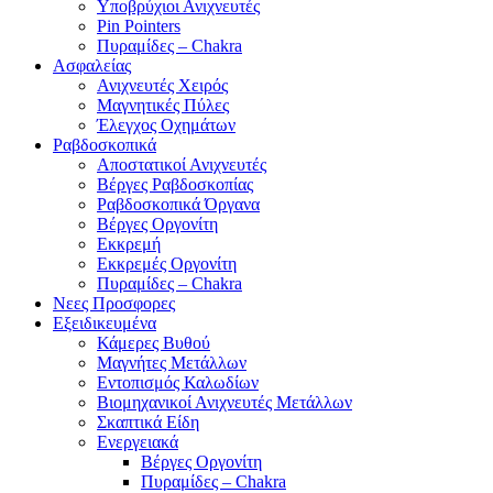
Υποβρύχιοι Ανιχνευτές
Pin Pointers
Πυραμίδες – Chakra
Ασφαλείας
Ανιχνευτές Χειρός
Μαγνητικές Πύλες
Έλεγχος Οχημάτων
Ραβδοσκοπικά
Αποστατικοί Ανιχνευτές
Βέργες Ραβδοσκοπίας
Ραβδοσκοπικά Όργανα
Βέργες Οργονίτη
Εκκρεμή
Εκκρεμές Οργονίτη
Πυραμίδες – Chakra
Νεες Προσφορες
Εξειδικευμένα
Κάμερες Βυθού
Μαγνήτες Μετάλλων
Εντοπισμός Καλωδίων
Βιομηχανικοί Ανιχνευτές Μετάλλων
Σκαπτικά Είδη
Ενεργειακά
Βέργες Οργονίτη
Πυραμίδες – Chakra