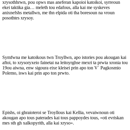
xrysothhrwn, pou opws mas aneferan kapoioi katoikoi, syrreoun
ekei taktika gia… meleth tou edafous, alla kai me syskeves
anixnefshs metallwn, me thn elpida oti tha boresoun na vroun
posothtes xrysoy.
Symfwna me katoikous twn Troyllwn, apo istories pou akougan kai
aftoi, to xrysoryxeio fainetai na leitoyrghse mexri ta prwta xronia tou
19ou aiwna, enw sigoura eixe kleisei prin apo ton V΄ Pagkosmio
Polemo, isws kai prin apo ton prwto.
Epishs, oi ghraioteroi se Troyllous kai Kellia, vevaiwnoun oti
akougan apo tous paterades kai tous pappoydes tous, «oti evriskan
mes sth gh xalkopyrith, alla kai xryso».