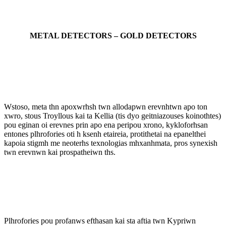
METAL DETECTORS – GOLD DETECTORS
Wstoso, meta thn apoxwrhsh twn allodapwn erevnhtwn apo ton
xwro, stous Troyllous kai ta Kellia (tis dyo geitniazouses koinothtes)
pou eginan oi erevnes prin apo ena peripou xrono, kykloforhsan
entones plhrofories oti h ksenh etaireia, protithetai na epanelthei
kapoia stigmh me neoterhs texnologias mhxanhmata, pros synexish
twn erevnwn kai prospatheiwn ths.
Plhrofories pou profanws efthasan kai sta aftia twn Kypriwn