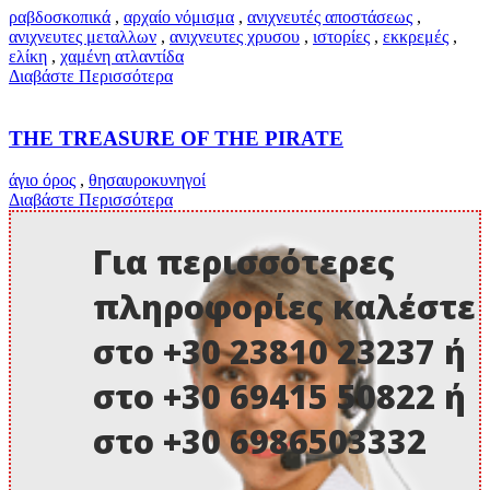
ραβδοσκοπικά
,
αρχαίο νόμισμα
,
ανιχνευτές αποστάσεως
,
ανιχνευτες μεταλλων
,
ανιχνευτες χρυσου
,
ιστορίες
,
εκκρεμές
,
ελίκη
,
χαμένη ατλαντίδα
Διαβάστε Περισσότερα
THE TREASURE OF THE PIRATE
άγιο όρος
,
θησαυροκυνηγοί
Διαβάστε Περισσότερα
Για περισσότερες
πληροφορίες καλέστε
στο +30 23810 23237 ή
στο +30 69415 50822 ή
στο +30 6986503332