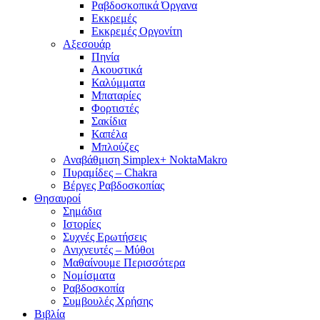
Ραβδοσκοπικά Όργανα
Εκκρεμές
Εκκρεμές Οργονίτη
Αξεσουάρ
Πηνία
Ακουστικά
Καλύμματα
Μπαταρίες
Φορτιστές
Σακίδια
Καπέλα
Μπλούζες
Αναβάθμιση Simplex+ NoktaMakro
Πυραμίδες – Chakra
Βέργες Ραβδοσκοπίας
Θησαυροί
Σημάδια
Ιστορίες
Συχνές Ερωτήσεις
Ανιχνευτές – Μύθοι
Μαθαίνουμε Περισσότερα
Νομίσματα
Ραβδοσκοπία
Συμβουλές Χρήσης
Βιβλία