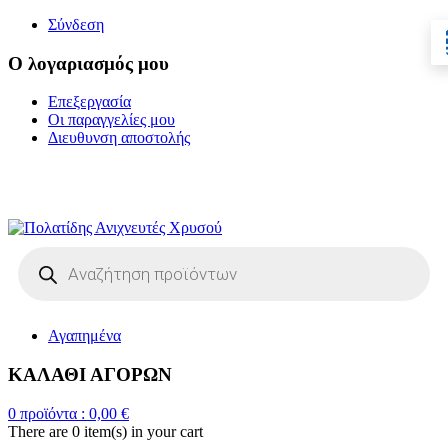
Σύνδεση
Ο λογαριασμός μου
Επεξεργασία
Οι παραγγελίες μου
Διευθυνση αποστολής
Η ΜΕΓΑΛΥΤΕΡΗ
ΓΚΑΜΑ ΑΝΙΧΝΕΥΤΩΝ ΜΕΤΑΛΛΩΝ
Products
search
Αγαπημένα
ΚΑΛΑΘΙ ΑΓΟΡΩΝ
0
προϊόντα :
0,00
€
There are
0 item(s)
in your cart