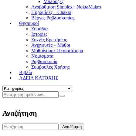
Μπλούζες
Αναβάθμιση Simplex+ NoktaMakro
Πυραμίδες – Chakra
Βέργες Ραβδοσκοπίας
Θησαυροί
Σημάδια
Ιστορίες
Συχνές Ερωτήσεις
Ανιχνευτές – Μύθοι
Μαθαίνουμε Περισσότερα
Νομίσματα
Ραβδοσκοπία
Συμβουλές Χρήσης
Βιβλία
ΑΔΕΙΑ ΚΑΤΟΧΗΣ
Αναζήτηση
Search
for: