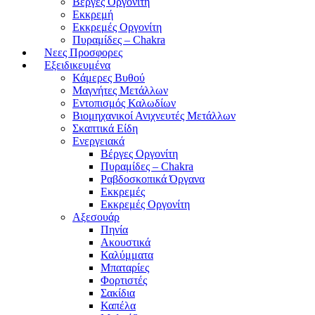
Βέργες Οργονίτη
Εκκρεμή
Εκκρεμές Οργονίτη
Πυραμίδες – Chakra
Νεες Προσφορες
Εξειδικευμένα
Κάμερες Βυθού
Μαγνήτες Μετάλλων
Εντοπισμός Καλωδίων
Βιομηχανικοί Ανιχνευτές Μετάλλων
Σκαπτικά Είδη
Ενεργειακά
Βέργες Οργονίτη
Πυραμίδες – Chakra
Ραβδοσκοπικά Όργανα
Εκκρεμές
Εκκρεμές Οργονίτη
Αξεσουάρ
Πηνία
Ακουστικά
Καλύμματα
Μπαταρίες
Φορτιστές
Σακίδια
Καπέλα