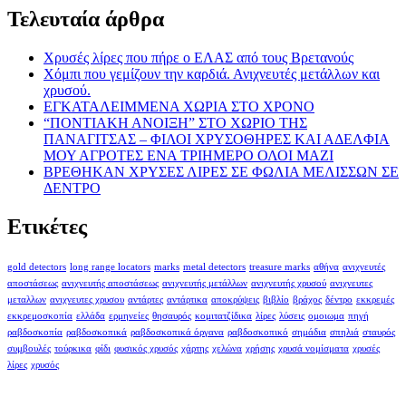
Τελευταία άρθρα
Χρυσές λίρες που πήρε ο ΕΛΑΣ από τους Βρετανούς
Χόμπι που γεμίζουν την καρδιά. Ανιχνευτές μετάλλων και
χρυσού.
ΕΓΚΑΤΑΛΕΙΜΜΕΝΑ ΧΩΡΙΑ ΣΤΟ ΧΡΟΝΟ
“ΠΟΝΤΙΑΚΗ ΑΝΟΙΞΗ” ΣΤΟ ΧΩΡΙΟ ΤΗΣ
ΠΑΝΑΓΙΤΣΑΣ – ΦΙΛΟΙ ΧΡΥΣΟΘΗΡΕΣ ΚΑΙ ΑΔΕΛΦΙΑ
ΜΟΥ ΑΓΡΟΤΕΣ ΕΝΑ ΤΡΙΗΜΕΡΟ ΟΛΟΙ ΜΑΖΙ
ΒΡΕΘΗΚΑΝ ΧΡΥΣΕΣ ΛΙΡΕΣ ΣΕ ΦΩΛΙΑ ΜΕΛΙΣΣΩΝ ΣΕ
ΔΕΝΤΡΟ
Ετικέτες
gold detectors
long range locators
marks
metal detectors
treasure marks
αθήνα
ανιχνευτές
αποστάσεως
ανιχνευτής αποστάσεως
ανιχνευτής μετάλλων
ανιχνευτής χρυσού
ανιχνευτες
μεταλλων
ανιχνευτες χρυσου
αντάρτες
αντάρτικα
αποκρύψεις
βιβλίο
βράχος
δέντρο
εκκρεμές
εκκρεμοσκοπία
ελλάδα
ερμηνείες
θησαυρός
κομιτατζίδικα
λίρες
λύσεις
ομοιωμα
πηγή
ραβδοσκοπία
ραβδοσκοπικά
ραβδοσκοπικά όργανα
ραβδοσκοπικό
σημάδια
σπηλιά
σταυρός
συμβουλές
τούρκικα
φίδι
φυσικός χρυσός
χάρτης
χελώνα
χρήσης
χρυσά νομίσματα
χρυσές
λίρες
χρυσός