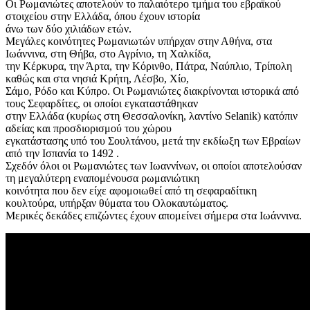
Οι Ρωμανιώτες αποτελούν το παλαιότερο τμήμα του εβραϊκού
στοιχείου στην Ελλάδα, όπου έχουν ιστορία
άνω των δύο χιλιάδων ετών.
Μεγάλες κοινότητες Ρωμανιωτών υπήρχαν στην Αθήνα, στα
Ιωάννινα, στη Θήβα, στο Αγρίνιο, τη Χαλκίδα,
την Κέρκυρα, την Άρτα, την Κόρινθο, Πάτρα, Ναύπλιο, Τρίπολη
καθώς και στα νησιά Κρήτη, Λέσβο, Χίο,
Σάμο, Ρόδο και Κύπρο. Οι Ρωμανιώτες διακρίνονται ιστορικά από
τους Σεφαρδίτες, οι οποίοι εγκαταστάθηκαν
στην Ελλάδα (κυρίως στη Θεσσαλονίκη, λαντίνο Selanik) κατόπιν
αδείας και προσδιορισμού του χώρου
εγκατάστασης υπό του Σουλτάνου, μετά την εκδίωξη των Εβραίων
από την Ισπανία το 1492 .
Σχεδόν όλοι οι Ρωμανιώτες των Ιωαννίνων, οι οποίοι αποτελούσαν
τη μεγαλύτερη εναπομένουσα ρωμανιώτικη
κοινότητα που δεν είχε αφομοιωθεί από τη σεφαραδίτικη
κουλτούρα, υπήρξαν θύματα του Ολοκαυτώματος.
Μερικές δεκάδες επιζώντες έχουν απομείνει σήμερα στα Ιωάννινα.