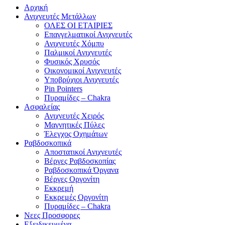
Αρχική
Ανιχνευτές Μετάλλων
ΟΛΕΣ ΟΙ ΕΤΑΙΡΙΕΣ
Επαγγελματικοί Ανιχνευτές
Ανιχνευτές Χόμπυ
Παλμικοί Ανιχνευτές
Φυσικός Χρυσός
Οικονομικοί Ανιχνευτές
Υποβρύχιοι Ανιχνευτές
Pin Pointers
Πυραμίδες – Chakra
Ασφαλείας
Ανιχνευτές Χειρός
Μαγνητικές Πύλες
Έλεγχος Οχημάτων
Ραβδοσκοπικά
Αποστατικοί Ανιχνευτές
Βέργες Ραβδοσκοπίας
Ραβδοσκοπικά Όργανα
Βέργες Οργονίτη
Εκκρεμή
Εκκρεμές Οργονίτη
Πυραμίδες – Chakra
Νεες Προσφορες
Εξειδικευμένα