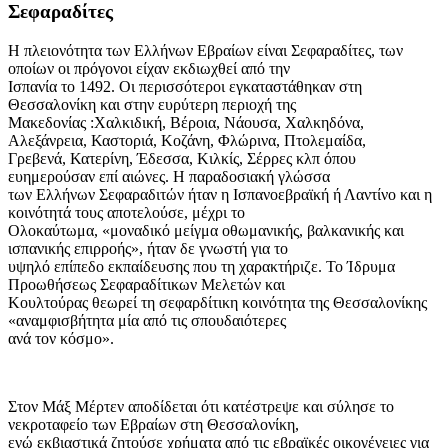
Σεφαραδίτες
Η πλειονότητα των Ελλήνων Εβραίων είναι Σεφαραδίτες, των
οποίων οι πρόγονοι είχαν εκδιωχθεί από την
Ισπανία το 1492. Οι περισσότεροι εγκαταστάθηκαν στη
Θεσσαλονίκη και στην ευρύτερη περιοχή της
Μακεδονίας :Χαλκιδική, Βέροια, Νάουσα, Χαλκηδόνα,
Αλεξάνρεια, Καστοριά, Κοζάνη, Φλώρινα, Πτολεμαίδα,
Γρεβενά, Κατερίνη, Έδεσσα, Κιλκίς, Σέρρες κλπ όπου
ευημερούσαν επί αιώνες. Η παραδοσιακή γλώσσα
των Ελλήνων Σεφαραδιτών ήταν η Ισπανοεβραϊκή ή Λαντίνο και η
κοινότητά τους αποτελούσε, μέχρι το
Ολοκαύτωμα, «μοναδικό μείγμα οθωμανικής, βαλκανικής και
ισπανικής επιρροής», ήταν δε γνωστή για το
υψηλό επίπεδο εκπαίδευσης που τη χαρακτήριζε. Το Ίδρυμα
Προωθήσεως Σεφαραδίτικων Μελετών και
Κουλτούρας θεωρεί τη σεφαρδίτικη κοινότητα της Θεσσαλονίκης
«αναμφισβήτητα μία από τις σπουδαιότερες
ανά τον κόσμο».
Στον Μάξ Μέρτεν αποδίδεται ότι κατέστρεψε και σύλησε το
νεκροταφείο των Εβραίων στη Θεσσαλονίκη,
ενώ εκβιαστικά ζητούσε χρήματα από τις εβραϊκές οικογένειες για