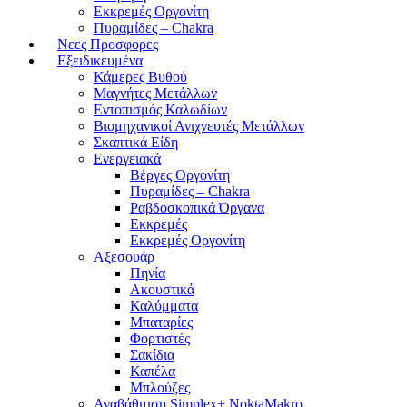
Εκκρεμές Οργονίτη
Πυραμίδες – Chakra
Νεες Προσφορες
Εξειδικευμένα
Κάμερες Βυθού
Μαγνήτες Μετάλλων
Εντοπισμός Καλωδίων
Βιομηχανικοί Ανιχνευτές Μετάλλων
Σκαπτικά Είδη
Ενεργειακά
Βέργες Οργονίτη
Πυραμίδες – Chakra
Ραβδοσκοπικά Όργανα
Εκκρεμές
Εκκρεμές Οργονίτη
Αξεσουάρ
Πηνία
Ακουστικά
Καλύμματα
Μπαταρίες
Φορτιστές
Σακίδια
Καπέλα
Μπλούζες
Αναβάθμιση Simplex+ NoktaMakro