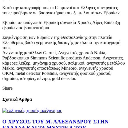
Κατά την καταγραφή τους οι Γερμανοί και Έλληνες συνεργάτες
τους προέβησαν σε βασανιστήρια και εξευτελισμό των Εβραίων.
Εβραίοι σε απόγνωση Εβραϊκή συνοικία Χρυσές Λίρες Επίδειξη
εβραίων σε βασανιστήρια
Συγκέντρωση των Εβραίων της Θεσσαλονίκης στην πλατεία
Ελευθερίας βάσει γερμανικής διαταγής με σκοπό την καταγραφή
τους.
Ανιχνευτής μετάλλων Garrett, Ανιχνευτές χρυσού Nokta,
Ραβδοσκοπικά Simmons Scientific products Anderson, Ανιχνευτές,
κάμερες λέιζερ, μηχάνημα χρυσού, παλμικοί, ανιχνευτής μετάλλου
Makro, ανιχνευτής αποστάσεως Mineoro, ανιχνευτής χρυσού
OKM, metal detector Polatidis, ανιχνευτής φυσικού χρυσού,
σημάδια, ιστορίες, δέντρα, gold detector.
Share
Σχετικά Άρθρα
Ο ΧΡΥΣΟΣ ΤΟΥ Μ. ΑΛΕΞΑΝΔΡΟΥ ΣΤΗΝ
ΕΛΛΑΔΑ ΚΑΙ ΤΑ ΜΥΣΤΙΚΑ ΤΟΥ