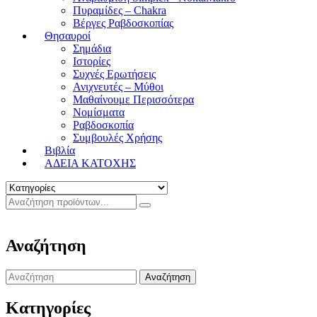
Πυραμίδες – Chakra
Βέργες Ραβδοσκοπίας
Θησαυροί
Σημάδια
Ιστορίες
Συχνές Ερωτήσεις
Ανιχνευτές – Μύθοι
Μαθαίνουμε Περισσότερα
Νομίσματα
Ραβδοσκοπία
Συμβουλές Χρήσης
Βιβλία
ΑΔΕΙΑ ΚΑΤΟΧΗΣ
Αναζήτηση
Search
for:
Κατηγορίες