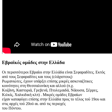
Εβραϊκές ομάδες στην Ελλάδα
Οι περισσότεροι Εβραίοι στην Ελλάδα είναι Σεφαραδίτες. Εκτός
από τους Σεφαραδίτες και τους (ελάχιστους)
Ρωμανιώτες, έχουν υπάρξει επίσης μικρές ασκεναζίτικες
κοινότητες στη Θεσσαλονίκη και αλλού (π.χ.
Κοζάνη, Καστοριά, Γρεβενά, Πτολεμαιδά, Νάουσα, Σέρρες,
Κιλκίς, Χαλκιδική κλπ) . Μικρές ομάδες Εβραίων
είχαν καταφύγει επίσης στην Ελλάδα προς το τέλος τού 19ου και
στις αρχές τού 20ού αι. από τις περιοχές
του Πόντου.