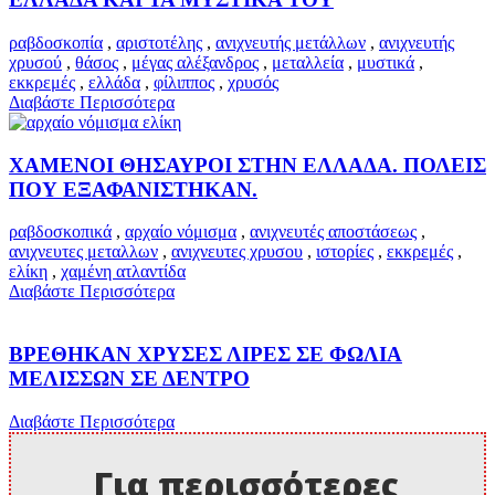
ραβδοσκοπία
,
αριστοτέλης
,
ανιχνευτής μετάλλων
,
ανιχνευτής
χρυσού
,
θάσος
,
μέγας αλέξανδρος
,
μεταλλεία
,
μυστικά
,
εκκρεμές
,
ελλάδα
,
φίλιππος
,
χρυσός
Διαβάστε Περισσότερα
ΧΑΜΕΝΟΙ ΘΗΣΑΥΡΟΙ ΣΤΗΝ ΕΛΛΑΔΑ. ΠΟΛΕΙΣ
ΠΟΥ ΕΞΑΦΑΝΙΣΤΗΚΑΝ.
ραβδοσκοπικά
,
αρχαίο νόμισμα
,
ανιχνευτές αποστάσεως
,
ανιχνευτες μεταλλων
,
ανιχνευτες χρυσου
,
ιστορίες
,
εκκρεμές
,
ελίκη
,
χαμένη ατλαντίδα
Διαβάστε Περισσότερα
ΒΡΕΘΗΚΑΝ ΧΡΥΣΕΣ ΛΙΡΕΣ ΣΕ ΦΩΛΙΑ
ΜΕΛΙΣΣΩΝ ΣΕ ΔΕΝΤΡΟ
Διαβάστε Περισσότερα
Για περισσότερες