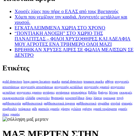
Χρυσές λίρες που πήρε ο ΕΛΑΣ από τους Βρετανούς
Χόμπι που γεμίζουν την καρδιά. Ανιχνευτές μετάλλων και
χρυσού.
ΕΓΚΑΤΑΛΕΙΜΜΕΝΑ ΧΩΡΙΑ ΣΤΟ ΧΡΟΝΟ
“ΠΟΝΤΙΑΚΗ ΑΝΟΙΞΗ” ΣΤΟ ΧΩΡΙΟ ΤΗΣ
ΠΑΝΑΓΙΤΣΑΣ – ΦΙΛΟΙ ΧΡΥΣΟΘΗΡΕΣ ΚΑΙ ΑΔΕΛΦΙΑ
ΜΟΥ ΑΓΡΟΤΕΣ ΕΝΑ ΤΡΙΗΜΕΡΟ ΟΛΟΙ ΜΑΖΙ
ΒΡΕΘΗΚΑΝ ΧΡΥΣΕΣ ΛΙΡΕΣ ΣΕ ΦΩΛΙΑ ΜΕΛΙΣΣΩΝ ΣΕ
ΔΕΝΤΡΟ
Ετικέτες
gold detectors
long range locators
marks
metal detectors
treasure marks
αθήνα
ανιχνευτές
αποστάσεως
ανιχνευτής αποστάσεως
ανιχνευτής μετάλλων
ανιχνευτής χρυσού
ανιχνευτες
μεταλλων
ανιχνευτες χρυσου
αντάρτες
αντάρτικα
αποκρύψεις
βιβλίο
βράχος
δέντρο
εκκρεμές
εκκρεμοσκοπία
ελλάδα
ερμηνείες
θησαυρός
κομιτατζίδικα
λίρες
λύσεις
ομοιωμα
πηγή
ραβδοσκοπία
ραβδοσκοπικά
ραβδοσκοπικά όργανα
ραβδοσκοπικό
σημάδια
σπηλιά
σταυρός
συμβουλές
τούρκικα
φίδι
φυσικός χρυσός
χάρτης
χελώνα
χρήσης
χρυσά νομίσματα
χρυσές
λίρες
χρυσός
ΜΑΞ ΜΕΡΤΕΝ ΣΤΗΝ