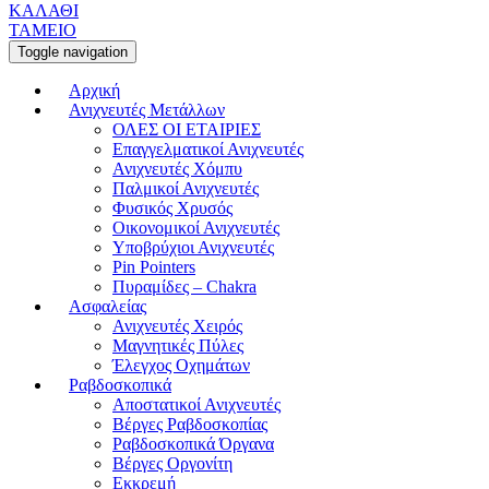
ΚΑΛΑΘΙ
ΤΑΜΕΙΟ
Toggle navigation
Αρχική
Ανιχνευτές Μετάλλων
ΟΛΕΣ ΟΙ ΕΤΑΙΡΙΕΣ
Επαγγελματικοί Ανιχνευτές
Ανιχνευτές Χόμπυ
Παλμικοί Ανιχνευτές
Φυσικός Χρυσός
Οικονομικοί Ανιχνευτές
Υποβρύχιοι Ανιχνευτές
Pin Pointers
Πυραμίδες – Chakra
Ασφαλείας
Ανιχνευτές Χειρός
Μαγνητικές Πύλες
Έλεγχος Οχημάτων
Ραβδοσκοπικά
Αποστατικοί Ανιχνευτές
Βέργες Ραβδοσκοπίας
Ραβδοσκοπικά Όργανα
Βέργες Οργονίτη
Εκκρεμή