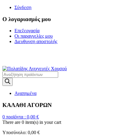
Σύνδεση
Ο λογαριασμός μου
Επεξεργασία
Οι παραγγελίες μου
Διευθυνση αποστολής
Η ΜΕΓΑΛΥΤΕΡΗ
ΓΚΑΜΑ ΑΝΙΧΝΕΥΤΩΝ ΜΕΤΑΛΛΩΝ
Products
search
Αγαπημένα
ΚΑΛΑΘΙ ΑΓΟΡΩΝ
0
προϊόντα :
0,00
€
There are
0 item(s)
in your cart
Υποσύνολο:
0,00
€