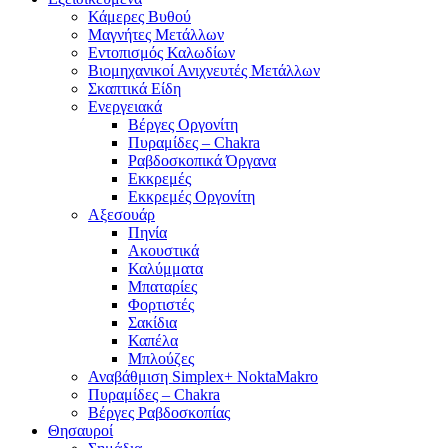
Κάμερες Βυθού
Μαγνήτες Μετάλλων
Εντοπισμός Καλωδίων
Βιομηχανικοί Ανιχνευτές Μετάλλων
Σκαπτικά Είδη
Ενεργειακά
Βέργες Οργονίτη
Πυραμίδες – Chakra
Ραβδοσκοπικά Όργανα
Εκκρεμές
Εκκρεμές Οργονίτη
Αξεσουάρ
Πηνία
Ακουστικά
Καλύμματα
Μπαταρίες
Φορτιστές
Σακίδια
Καπέλα
Μπλούζες
Αναβάθμιση Simplex+ NoktaMakro
Πυραμίδες – Chakra
Βέργες Ραβδοσκοπίας
Θησαυροί