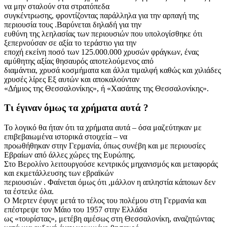
να μην σταλούν στα στρατόπεδα
συγκέντρωσης, φροντίζοντας παράλληλα για την αρπαγή της
περιουσία τους .Βαρύνεται δηλαδή για την
ευθύνη της λεηλασίας των περιουσιών που υπολογίσθηκε ότι
ξεπερνούσαν σε αξία το τεράστιο για την
εποχή εκείνη ποσό των 125.000.000 χρυσών φράγκων, ένας
αμύθητης αξίας θησαυρός αποτελούμενος από
διαμάντια, χρυσά κοσμήματα και άλλα τιμαλφή καθώς και χιλιάδες
χρυσές λίρες Εξ αυτών και αποκαλούνταν
«Δήμιος της Θεσσαλονίκης», ή «Χασάπης της Θεσσαλονίκης».
Τι έγιναν όμως τα χρήματα αυτά ?
Το λογικό θα ήταν ότι τα χρήματα αυτά – όσα μαζεύτηκαν με
επιβεβαιωμένα ιστορικά στοιχεία – να
προωθήθηκαν στην Γερμανία, όπως συνέβη και με περιουσίες
Εβραίων από άλλες χώρες της Ευρώπης.
Στο Βερολίνο λειτουργούσε κεντρικός μηχανισμός και μεταφοράς
και εκμετάλλευσης των εβραϊκών
περιουσιών . Φαίνεται όμως ότι ,μάλλον η απληστία κάποιων δεν
τα έστειλε όλα.
Ο Μερτεν έφυγε μετά το τέλος του πολέμου στη Γερμανία και
επέστρεψε τον Μάιο του 1957 στην Ελλάδα
ως «τουρίστας», μετέβη αμέσως στη Θεσσαλονίκη, αναζητώντας