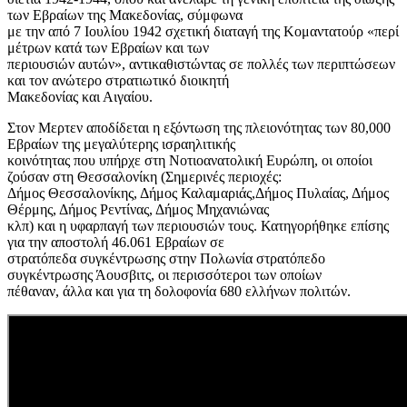
των Εβραίων της Μακεδονίας, σύμφωνα
με την από 7 Ιουλίου 1942 σχετική διαταγή της Κομαντατούρ «περί
μέτρων κατά των Εβραίων και των
περιουσιών αυτών», αντικαθιστώντας σε πολλές των περιπτώσεων
και τον ανώτερο στρατιωτικό διοικητή
Μακεδονίας και Αιγαίου.
Στον Μερτεν αποδίδεται η εξόντωση της πλειονότητας των 80,000
Εβραίων της μεγαλύτερης ισραηλιτικής
κοινότητας που υπήρχε στη Νοτιοανατολική Ευρώπη, οι οποίοι
ζούσαν στη Θεσσαλονίκη (Σημερινές περιοχές:
Δήμος Θεσσαλονίκης, Δήμος Καλαμαριάς,Δήμος Πυλαίας, Δήμος
Θέρμης, Δήμος Ρεντίνας, Δήμος Μηχανιώνας
κλπ) και η υφαρπαγή των περιουσιών τους. Κατηγορήθηκε επίσης
για την αποστολή 46.061 Εβραίων σε
στρατόπεδα συγκέντρωσης στην Πολωνία στρατόπεδο
συγκέντρωσης Άουσβιτς, οι περισσότεροι των οποίων
πέθαναν, άλλα και για τη δολοφονία 680 ελλήνων πολιτών.