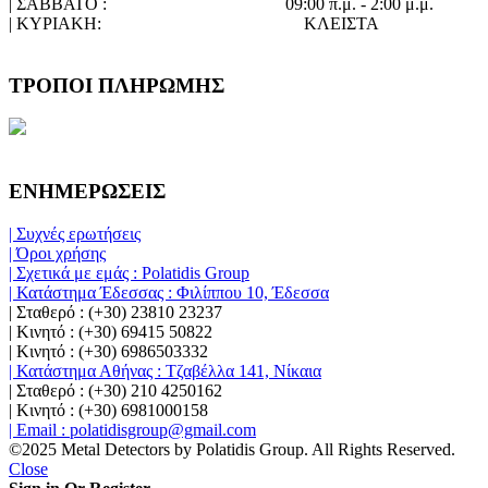
| ΣΑΒΒΑΤΟ :
09:00 π.μ. - 2:00 μ.μ.
| ΚΥΡΙΑΚΗ:
ΚΛΕΙΣΤΑ
ΤΡΟΠΟΙ ΠΛΗΡΩΜΗΣ
ΕΝΗΜΕΡΩΣΕΙΣ
| Συχνές ερωτήσεις
| Όροι χρήσης
| Σχετικά με εμάς : Polatidis Group
| Κατάστημα Έδεσσας : Φιλίππου 10, Έδεσσα
| Σταθερό : (+30) 23810 23237
| Κινητό : (+30) 69415 50822
| Κινητό : (+30) 6986503332
| Κατάστημα Αθήνας : Τζαβέλλα 141, Νίκαια
| Σταθερό : (+30) 210 4250162
| Κινητό : (+30) 6981000158
| Email : polatidisgroup@gmail.com
©2025 Metal Detectors by Polatidis Group. All Rights Reserved.
Close