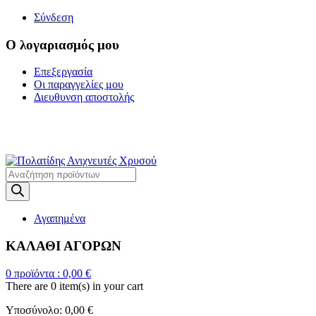
Σύνδεση
Ο λογαριασμός μου
Επεξεργασία
Οι παραγγελίες μου
Διευθυνση αποστολής
Η ΜΕΓΑΛΥΤΕΡΗ
ΓΚΑΜΑ ΑΝΙΧΝΕΥΤΩΝ ΜΕΤΑΛΛΩΝ
Products
search
Αγαπημένα
ΚΑΛΑΘΙ ΑΓΟΡΩΝ
0
προϊόντα :
0,00
€
There are
0 item(s)
in your cart
Υποσύνολο:
0,00
€