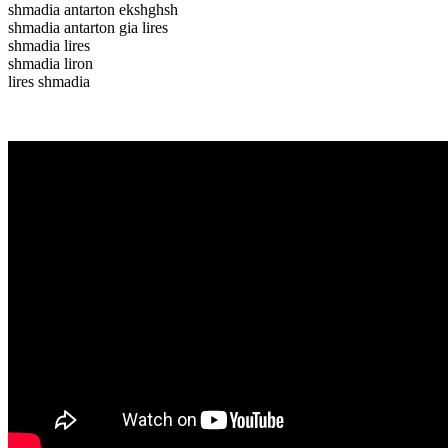
shmadia antarton ekshghsh
shmadia antarton gia lires
shmadia lires
shmadia liron
lires shmadia