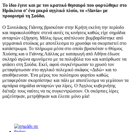
Το ίδιο έγινε και με τον κρατικό θησαυρό που φορτώθηκε στο
Ηράκλειο σ’ ένα μικρό αγγλικό πλοίο, το «Slavia» με
προορισμό τη Σούδα.
Ο Συνολάκης Γιάννης βρισκόταν στην Κρήτη εκείνη την περίοδο
και παρακολούθησε στενά αυτές τις κινήσεις καθώς είχε σημάδια
ανταρτών εξήγηση. Μόλις όμως απέπλευσε βομβαρδίστηκε από
γερμανικά στούκας με αποτέλεσμα το χρυσάφι να σκορπιστεί στο
κατάστρωμα. Το πλήρωμα μέσα στο οποίο βρισκόταν ο Θύμιος
Χούσης και ο Γιάννης Λάλλας με καταγωγή από Αθήνα έδωσε
σκληρό αγώνα αμυνόμενο με τα πολυβόλα του και κατόρθωσε να
φτάσει στη Σούδα. Εκεί, αφού συγκέντρωσαν το χρυσό τον
μεταφόρτωσαν στο αγγλικό πολεμικό σκάφος «Διδώ» και το
αποθήκευσαν. Ένα μέρος του πολύτιμου φορτίου καθώς
μεταφερόταν σκορπίστηκε και πάλι με αποτέλεσμα να γεμίσουν τα
αμπάρια σημάδια ανταρτών για λίρες. Ο Άγγλος κυβερνήτης
διέταξε τους ναύτες να τις συγκεντρώσουν. Οι σκόρπιες λίρες
μαζεύτηκαν, μετρήθηκαν και έλειπε μόνο μία!