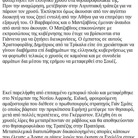
φιλοξενήσει τον ελληνικό χρυσό στα θησαυροφυλάκια της.
Πριν την αναχώρηση, μετέβησαν στην Αιγυπτιακή τράπεζα για να
πάρουν τον χρυσό. Έκπληκτοι όμως άκουσαν από τον αιγύπτιο
διοικητή να τους ζητεί εντολή από την Αθήνα για να επιτρέψει την
εξαγωγή του. Ο Βαρβαρέσος και ο Μαντζαβίνος έμειναν άναυδοι
από αυτά που άκουγαν. Ο Ματζαβίνος επικοινώνησε με
εκπροσώπους της κυβέρνησης που έτυχε να βρίσκονται στα
Γιάννενα για να ζητήσει διευκρινίσεις. Ο έμπιστος σε αυτούς
Χριστοφορίδης Δημήτριος από τα Τρίκαλα είπε ότι χρειάστηκαν να
γίνουν διαβήματα επί διαβημάτων της ελληνικής κυβερνήσεως για
να φορτωθεί τελικώς ο χρυσός σε καμιόνια και με συνοδεία
αρμάτων δια μέσου της ερήμου να μεταφερθεί στο Σουέζ.
Εκεί παρελήφθη από επιταγμένο εμπορικό πλοίο και μεταφέρθηκε
στο Ντέρμπαν της Νοτίου Αφρικής. Ειδική, φρουρούμενη
αμαξοστοιχία που διέθεσε ο πρωθυπουργός στρατηγός Γιάν Σμάτς
(ο οποίος βάφτισε την πριγκίπισσα Ειρήνη) μετέφερε τον θησαυρό,
μετά από πολλές περιπέτειες, στο Γκέρμιστον. Ελέχθη ότι οι
χρυσές λίρες θα μετατρέπονταν σε ράβδους και θα αποθηκεύονταν
στο θησαυροφυλάκιο της Τραπέζης στην Πραιτόρια.
Μεταπολεμικά διατυπώθηκαν δικαιολογημένες απορίες κάποιων
που έλεγαν: « Άραγε οι ρίψεις λιρών που έκαναν οι Εγγλέζοι στους