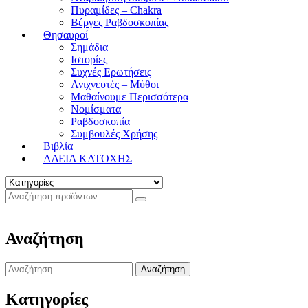
Πυραμίδες – Chakra
Βέργες Ραβδοσκοπίας
Θησαυροί
Σημάδια
Ιστορίες
Συχνές Ερωτήσεις
Ανιχνευτές – Μύθοι
Μαθαίνουμε Περισσότερα
Νομίσματα
Ραβδοσκοπία
Συμβουλές Χρήσης
Βιβλία
ΑΔΕΙΑ ΚΑΤΟΧΗΣ
Αναζήτηση
Search
for:
Κατηγορίες