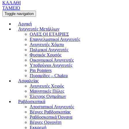
ΚΑΛΑΘΙ
ΤΑΜΕΙΟ
Toggle navigation
Αρχική
Ανιχνευτές Μετάλλων
ΟΛΕΣ ΟΙ ΕΤΑΙΡΙΕΣ
Επαγγελματικοί Ανιχνευτές
Ανιχνευτές Χόμπυ
Παλμικοί Ανιχνευτές
Φυσικός Χρυσός
Οικονομικοί Ανιχνευτές
Υποβρύχιοι Ανιχνευτές
Pin Pointers
Πυραμίδες – Chakra
Ασφαλείας
Ανιχνευτές Χειρός
Μαγνητικές Πύλες
Έλεγχος Οχημάτων
Ραβδοσκοπικά
Αποστατικοί Ανιχνευτές
Βέργες Ραβδοσκοπίας
Ραβδοσκοπικά Όργανα
Βέργες Οργονίτη
Εκκρεμή