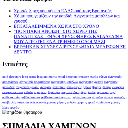
Χρυσές λίρες που πήρε ο ΕΛΑΣ από τους Βρετανούς
Χόμπι που γεμίζουν την καρδιά. Ανιχνευτές μετάλλων και
χρυσού.
ΕΓΚΑΤΑΛΕΙΜΜΕΝΑ ΧΩΡΙΑ ΣΤΟ ΧΡΟΝΟ
“ΠΟΝΤΙΑΚΗ ΑΝΟΙΞΗ” ΣΤΟ ΧΩΡΙΟ ΤΗΣ
ΠΑΝΑΓΙΤΣΑΣ – ΦΙΛΟΙ ΧΡΥΣΟΘΗΡΕΣ ΚΑΙ ΑΔΕΛΦΙΑ
ΜΟΥ ΑΓΡΟΤΕΣ ΕΝΑ ΤΡΙΗΜΕΡΟ ΟΛΟΙ ΜΑΖΙ
ΒΡΕΘΗΚΑΝ ΧΡΥΣΕΣ ΛΙΡΕΣ ΣΕ ΦΩΛΙΑ ΜΕΛΙΣΣΩΝ ΣΕ
ΔΕΝΤΡΟ
Ετικέτες
gold detectors
long range locators
marks
metal detectors
treasure marks
αθήνα
ανιχνευτές
αποστάσεως
ανιχνευτής αποστάσεως
ανιχνευτής μετάλλων
ανιχνευτής χρυσού
ανιχνευτες
μεταλλων
ανιχνευτες χρυσου
αντάρτες
αντάρτικα
αποκρύψεις
βιβλίο
βράχος
δέντρο
εκκρεμές
εκκρεμοσκοπία
ελλάδα
ερμηνείες
θησαυρός
κομιτατζίδικα
λίρες
λύσεις
ομοιωμα
πηγή
ραβδοσκοπία
ραβδοσκοπικά
ραβδοσκοπικά όργανα
ραβδοσκοπικό
σημάδια
σπηλιά
σταυρός
συμβουλές
τούρκικα
φίδι
φυσικός χρυσός
χάρτης
χελώνα
χρήσης
χρυσά νομίσματα
χρυσές
λίρες
χρυσός
ΣΗΜΑΔΙΑ ΧΑΜΕΝΩΝ