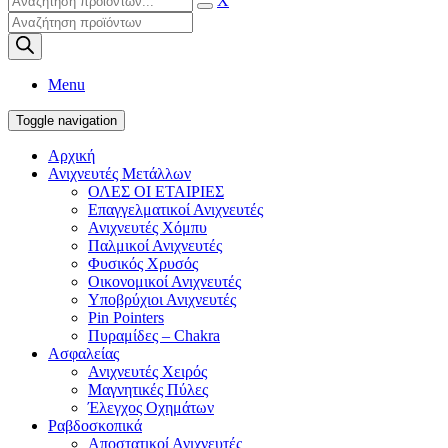
X
Products
search
Menu
Toggle navigation
Αρχική
Ανιχνευτές Μετάλλων
ΟΛΕΣ ΟΙ ΕΤΑΙΡΙΕΣ
Επαγγελματικοί Ανιχνευτές
Ανιχνευτές Χόμπυ
Παλμικοί Ανιχνευτές
Φυσικός Χρυσός
Οικονομικοί Ανιχνευτές
Υποβρύχιοι Ανιχνευτές
Pin Pointers
Πυραμίδες – Chakra
Ασφαλείας
Ανιχνευτές Χειρός
Μαγνητικές Πύλες
Έλεγχος Οχημάτων
Ραβδοσκοπικά
Αποστατικοί Ανιχνευτές