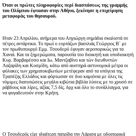
Όταν οι πρώτες πληροφορίες περί διασπάσεως της γραμμής
του Ολύμπου έφτασαν στην Αθήνα, ξεκίνησε η επιχείρηση
μεταφοράς του θησαυρού.
Ηταν 23 Απριλίου, ανήμερα του Αηγιώργη σημάδια σκαλιστά σε
πέτρες αντάρτικα. Το πρωί ο εορτάζων βασιλιάς Γεώργιος Β΄ με
τον πρωθυπουργό Εμμ. Τσουδερό έφυγαν αεροπορικώς για τα
Χανιά. Και τα ξημερώματα, παρουσία του διοικητή και υποδιοικητή
Κυρ. Βαρβαρέσσο και Ιω. Μαντζαβίνο και τών διευθυντών
Λαζαρίδη και Κοσμίδη, κάτω από αυστηρά αστυνομικά μέτρα οι
φύλακες των χρηματοκιβωτίων μετέφεραν από τα υπόγεια της
Τραπέζης Ελλάδος και φόρτωσαν σε δυο καμιόνια με όλες τις
νόμιμες διατυπώσεις μεγάλα κιβώτια βιβλία λύσεις με το χρυσό σε
ράβδους και λίρες, αξίας 7,5 δίς. δρχ και όλο το συνάλλαγμα, για
να φυγαδευτούν στην Κρήτη.
Ο Τσουδερός είχε ιδιαίτερη πατρίδα την Λάρισα με οδοιπορικά