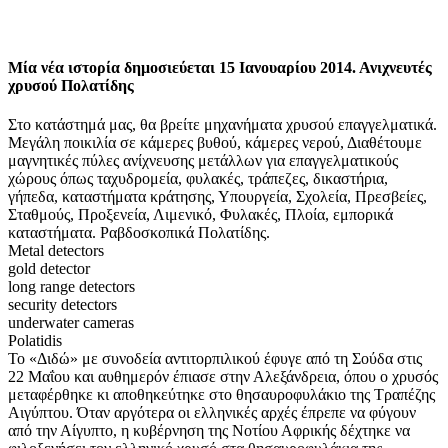
Μία νέα ιστορία δημοσιεύεται 15 Ιανουαρίου 2014. Ανιχνευτές
χρυσού Πολατίδης
Στο κατάστημά μας, θα βρείτε μηχανήματα χρυσού επαγγελματικά.
Μεγάλη ποικιλία σε κάμερες βυθού, κάμερες νερού, Διαθέτουμε
μαγνητικές πύλες ανίχνευσης μετάλλων για επαγγελματικούς
χώρους όπως ταχυδρομεία, φυλακές, τράπεζες, δικαστήρια,
γήπεδα, καταστήματα κράτησης, Υπουργεία, Σχολεία, Πρεσβείες,
Σταθμούς, Προξενεία, Λιμενικό, Φυλακές, Πλοία, εμπορικά
καταστήματα. Ραβδοσκοπικά Πολατίδης.
Metal detectors
gold detector
long range detectors
security detectors
underwater cameras
Polatidis
Το «Διδώ» με συνοδεία αντιτορπιλικού έφυγε από τη Σούδα στις
22 Μαΐου και αυθημερόν έπιασε στην Αλεξάνδρεια, όπου ο χρυσός
μεταφέρθηκε κι αποθηκεύτηκε στο θησαυροφυλάκιο της Τραπέζης
Αιγύπτου. Όταν αργότερα οι ελληνικές αρχές έπρεπε να φύγουν
από την Αίγυπτο, η κυβέρνηση της Νοτίου Αφρικής δέχτηκε να