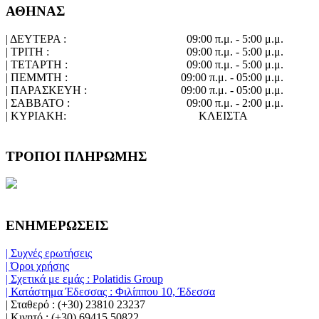
ΑΘΗΝΑΣ
| ΔΕΥΤΕΡΑ :
09:00 π.μ. - 5:00 μ.μ.
| ΤΡΙΤΗ :
09:00 π.μ. - 5:00 μ.μ.
| ΤΕΤΑΡΤΗ :
09:00 π.μ. - 5:00 μ.μ.
| ΠΕΜΜΤΗ :
09:00 π.μ. - 05:00 μ.μ.
| ΠΑΡΑΣΚΕΥΗ :
09:00 π.μ. - 05:00 μ.μ.
| ΣΑΒΒΑΤΟ :
09:00 π.μ. - 2:00 μ.μ.
| ΚΥΡΙΑΚΗ:
ΚΛΕΙΣΤΑ
ΤΡΟΠΟΙ ΠΛΗΡΩΜΗΣ
ΕΝΗΜΕΡΩΣΕΙΣ
| Συχνές ερωτήσεις
| Όροι χρήσης
| Σχετικά με εμάς : Polatidis Group
| Κατάστημα Έδεσσας : Φιλίππου 10, Έδεσσα
| Σταθερό : (+30) 23810 23237
| Κινητό : (+30) 69415 50822