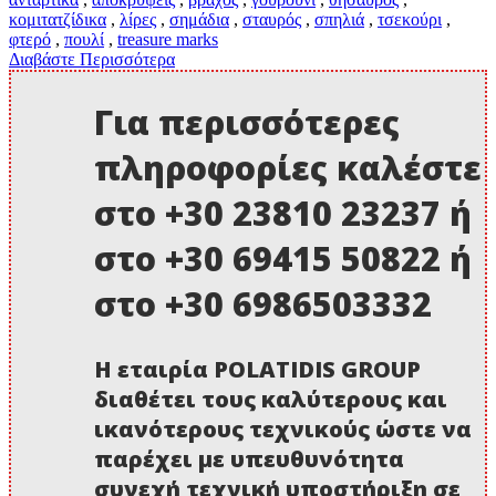
κομιτατζίδικα
,
λίρες
,
σημάδια
,
σταυρός
,
σπηλιά
,
τσεκούρι
,
φτερό
,
πουλί
,
treasure marks
Διαβάστε Περισσότερα
Για περισσότερες
πληροφορίες καλέστε
στο +30 23810 23237 ή
στο +30 69415 50822 ή
στο +30 6986503332
Η εταιρία POLATIDIS GROUP
διαθέτει τους καλύτερους και
ικανότερους τεχνικούς ώστε να
παρέχει με υπευθυνότητα
συνεχή τεχνική υποστήριξη σε