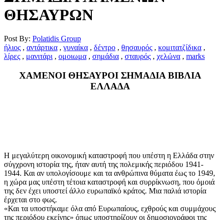
ΘΗΣΑΥΡΩΝ
Post By:
Polatidis Group
ήλιος
,
αντάρτικα
,
γυναίκα
,
δέντρο
,
θησαυρός
,
κομιτατζίδικα
,
λίρες
,
μανιτάρι
,
ομοιωμα
,
σημάδια
,
σταυρός
,
χελώνα
,
marks
ΧΑΜΕΝΟΙ ΘΗΣΑΥΡΟΙ ΣΗΜΑΔΙΑ ΒΙΒΛΙΑ
ΕΛΛΑΔΑ
Η μεγαλύτερη οικονομική καταστροφή που υπέστη η Ελλάδα στην
σύγχρονη ιστορία της, ήταν αυτή της πολεμικής περιόδου 1941-
1944. Και αν υπολογίσουμε και τα ανθρώπινα θύματα έως το 1949,
η χώρα μας υπέστη τέτοια καταστροφή και συρρίκνωση, που όμοιά
της δεν έχει υποστεί άλλο ευρωπαϊκό κράτος. Μια παλιά ιστορία
έρχεται στο φως.
«Και τα υποστήκαμε όλα από Ευρωπαίους, εχθρούς και συμμάχους
της περιόδου εκείνης» όπως υποστηρίζουν οι δημοσιογράφοι της