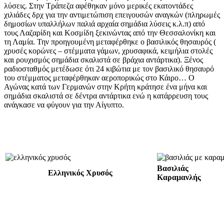
λύσεις. Στην Τράπεζα αφέθηκαν μόνο μερικές εκατοντάδες
χιλιάδες δρχ για την αντιμετώπιση επειγουσών αναγκών (πληρωμές
δημοσίων υπαλλήλων παλιά αρχαία σημάδια λύσεις κ.λ.π) από
τους Λαζαρίδη και Κοσμίδη ξεκινώντας από την Θεσσαλονίκη και
τη Λαμία. Την προηγουμένη μεταφέρθηκε ο βασιλικός θησαυρός (
χρυσές κορώνες – στέμματα γάμων, χρυσαφικά, κειμήλια στολές
και ρουχισμός σημάδια σκαλιστά σε βράχια αντάρτικα). Ξένος
ραδιοσταθμός μετέδωσε ότι 24 κιβώτια με τον βασιλικό θησαυρό
του στέμματος μεταφέρθηκαν αεροπορικώς στο Κάιρο… Ο
Αγώνας κατά των Γερμανών στην Κρήτη κράτησε ένα μήνα και
σημάδια σκαλιστά σε δέντρα αντάρτικα ενώ η κατάρρευση τους
ανάγκασε να φύγουν για την Αίγυπτο.
Βασ
Ελληνικός Χρυσός
Καραμανλής