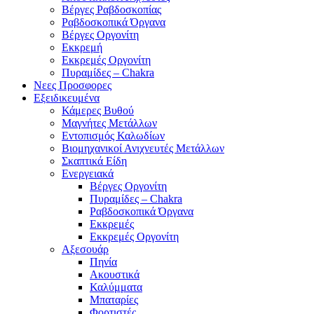
Βέργες Ραβδοσκοπίας
Ραβδοσκοπικά Όργανα
Βέργες Οργονίτη
Εκκρεμή
Εκκρεμές Οργονίτη
Πυραμίδες – Chakra
Νεες Προσφορες
Εξειδικευμένα
Κάμερες Βυθού
Μαγνήτες Μετάλλων
Εντοπισμός Καλωδίων
Βιομηχανικοί Ανιχνευτές Μετάλλων
Σκαπτικά Είδη
Ενεργειακά
Βέργες Οργονίτη
Πυραμίδες – Chakra
Ραβδοσκοπικά Όργανα
Εκκρεμές
Εκκρεμές Οργονίτη
Αξεσουάρ
Πηνία
Ακουστικά
Καλύμματα
Μπαταρίες
Φορτιστές