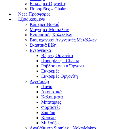
Εκκρεμές Οργονίτη
Πυραμίδες – Chakra
Νεες Προσφορες
Εξειδικευμένα
Κάμερες Βυθού
Μαγνήτες Μετάλλων
Εντοπισμός Καλωδίων
Βιομηχανικοί Ανιχνευτές Μετάλλων
Σκαπτικά Είδη
Ενεργειακά
Βέργες Οργονίτη
Πυραμίδες – Chakra
Ραβδοσκοπικά Όργανα
Εκκρεμές
Εκκρεμές Οργονίτη
Αξεσουάρ
Πηνία
Ακουστικά
Καλύμματα
Μπαταρίες
Φορτιστές
Σακίδια
Καπέλα
Μπλούζες
Αναβάθμιση Simplex+ NoktaMakro