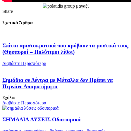
Share
Σχετικά Άρθρα
Σπίτια αριστοκρατικά που κρύβουν τα μυστικά τους
(Θησαυροί – Πολύτιμοι λίθοι)
Διαβάστε Περισσότερα
Σημάδια σε Δέντρα με Μέταλλα δεν Πρέπει να
Περνάνε Απαρατήρητα
Σχόλιο
Διαβάστε Περισσότερα
ΣΗΜΑΔΙΑ ΛΥΣΕΙΣ Οδοιπορικά
αντάρτικα
,
αποκρύψεις
,
βράχος
,
γουρούνι
,
θησαυρός
,