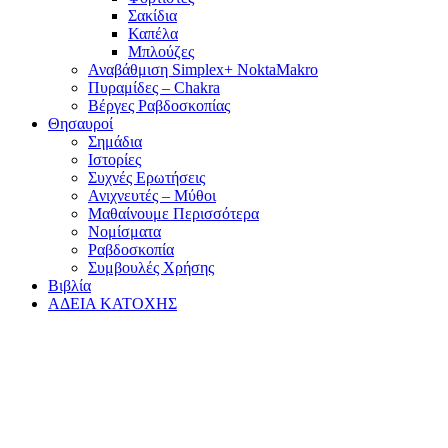
Σακίδια
Καπέλα
Μπλούζες
Αναβάθμιση Simplex+ NoktaMakro
Πυραμίδες – Chakra
Βέργες Ραβδοσκοπίας
Θησαυροί
Σημάδια
Ιστορίες
Συχνές Ερωτήσεις
Ανιχνευτές – Μύθοι
Μαθαίνουμε Περισσότερα
Νομίσματα
Ραβδοσκοπία
Συμβουλές Χρήσης
Βιβλία
ΑΔΕΙΑ ΚΑΤΟΧΗΣ