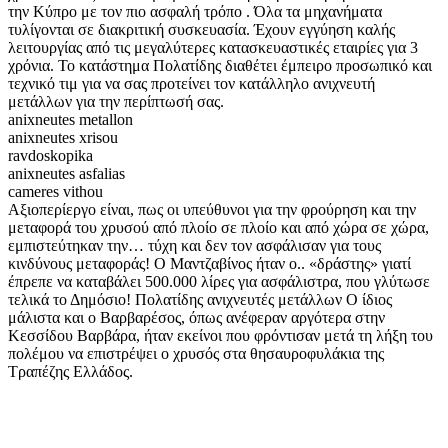
την Κύπρο με τον πιο ασφαλή τρόπο . Όλα τα μηχανήματα
τυλίγονται σε διακριτική συσκευασία. Έχουν εγγύηση καλής
λειτουργίας από τις μεγαλύτερες κατασκευαστικές εταιρίες για 3
χρόνια. Το κατάστημα Πολατίδης διαθέτει έμπειρο προσωπικό και
τεχνικό τιμ για να σας προτείνει τον κατάλληλο ανιχνευτή
μετάλλων για την περίπτωσή σας.
anixneutes metallon
anixneutes xrisou
ravdoskopika
anixneutes asfalias
cameres vithou
Αξιοπερίεργο είναι, πως οι υπεύθυνοι για την φρούρηση και την
μεταφορά του χρυσού από πλοίο σε πλοίο και από χώρα σε χώρα,
εμπιστεύτηκαν την… τύχη και δεν τον ασφάλισαν για τους
κινδύνους μεταφοράς! Ο Μαντζαβίνος ήταν ο.. «δράστης» γιατί
έπρεπε να καταβάλει 500.000 λίρες για ασφάλιστρα, που γλύτωσε
τελικά το Δημόσιο! Πολατίδης ανιχνευτές μετάλλων Ο ίδιος
μάλιστα και ο Βαρβαρέσος, όπως ανέφεραν αργότερα στην
Κεσσίδου Βαρβάρα, ήταν εκείνοι που φρόντισαν μετά τη λήξη του
πολέμου να επιστρέψει ο χρυσός στα θησαυροφυλάκια της
Τραπέζης Ελλάδος.