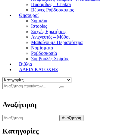
Πυραμίδες – Chakra
Βέργες Ραβδοσκοπίας
Θησαυροί
Σημάδια
Ιστορίες
Συχνές Ερωτήσεις
Ανιχνευτές – Μύθοι
Μαθαίνουμε Περισσότερα
Νομίσματα
Ραβδοσκοπία
Συμβουλές Χρήσης
Βιβλία
ΑΔΕΙΑ ΚΑΤΟΧΗΣ
Αναζήτηση
Search
for:
Κατηγορίες