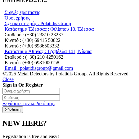
ΕΝΗΜΕΡΩΣΕΙΣ
| Συχνές ερωτήσεις
| Όροι χρήσης
| Σχετικά με εμάς : Polatidis Group
| Κατάστημα Έδεσσας : Φιλίππου 10, Έδεσσα
| Σταθερό : (+30) 23810 23237
| Κινητό : (+30) 69415 50822
| Κινητό : (+30) 6986503332
| Κατάστημα Αθήνας : Τζαβέλλα 141, Νίκαια
| Σταθερό : (+30) 210 4250162
| Κινητό : (+30) 6981000158
| Email : polatidisgroup@gmail.com
©2025 Metal Detectors by Polatidis Group. All Rights Reserved.
Close
Sign in Or Register
Ξεχάσατε τον κωδικό σας;
NEW HERE?
Registration is free and easy!