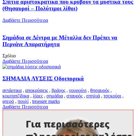
Σπίτια αριστοκρατικά που κρύβουν τα μυστικά τους
(Θησαυροί – Πολύτιμοι λίθοι)
Διαβάστε Περισσότερα
Σημάδια σε Δέντρα με Μέταλλα δεν Πρέπει να
Περνάνε Απαρατήρητα
Σχόλιο
Διαβάστε Περισσότερα
ΣΗΜΑΔΙΑ ΛΥΣΕΙΣ Οδοιπορικά
αντάρτικα
,
αποκρύψεις
,
βράχος
,
γουρούνι
,
θησαυρός
,
κομιτατζίδικα
,
λίρες
,
σημάδια
,
σταυρός
,
σπηλιά
,
τσεκούρι
,
φτερό
,
πουλί
,
treasure marks
Διαβάστε Περισσότερα
Για περισσότερες