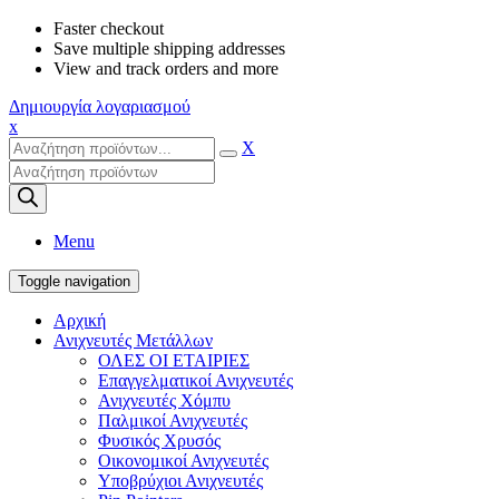
Faster checkout
Save multiple shipping addresses
View and track orders and more
Δημιουργία λογαριασμού
x
X
Products
search
Menu
Toggle navigation
Αρχική
Ανιχνευτές Μετάλλων
ΟΛΕΣ ΟΙ ΕΤΑΙΡΙΕΣ
Επαγγελματικοί Ανιχνευτές
Ανιχνευτές Χόμπυ
Παλμικοί Ανιχνευτές
Φυσικός Χρυσός
Οικονομικοί Ανιχνευτές
Υποβρύχιοι Ανιχνευτές