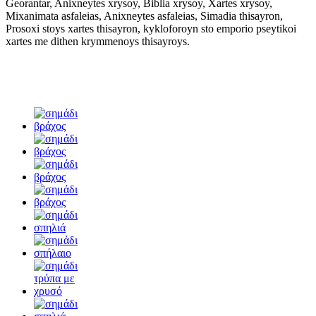
Georantar, Anixneytes xrysoy, Biblia xrysoy, Xartes xrysoy,
Mixanimata asfaleias, Anixneytes asfaleias, Simadia thisayron,
Prosoxi stoys xartes thisayron, kykloforoyn sto emporio pseytikoi
xartes me dithen krymmenoys thisayroys.