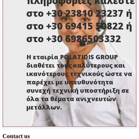
πληροφορίες καλέστε
στο +30 23810 23237 ή
στο +30 69415 50822 ή
στο +30 6986503332
Η εταιρία POLATIDIS GROUP
διαθέτει τους καλύτερους και
ικανότερους τεχνικούς ώστε να
παρέχει με υπευθυνότητα
συνεχή τεχνική υποστήριξη σε
όλα τα θέματα ανιχνευτών
μετάλλων.
Contact us