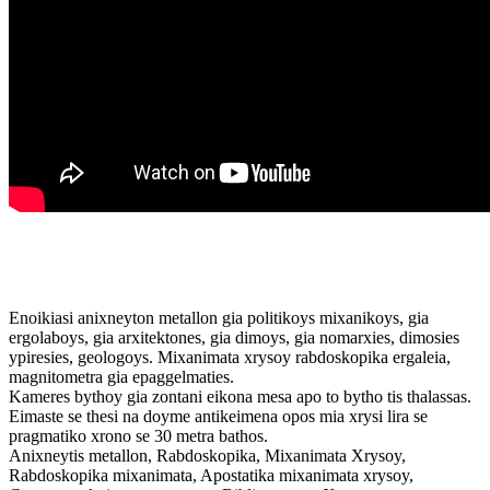
Enoikiasi anixneyton metallon gia politikoys mixanikoys, gia
ergolaboys, gia arxitektones, gia dimoys, gia nomarxies, dimosies
ypiresies, geologoys. Mixanimata xrysoy rabdoskopika ergaleia,
magnitometra gia epaggelmaties.
Kameres bythoy gia zontani eikona mesa apo to bytho tis thalassas.
Eimaste se thesi na doyme antikeimena opos mia xrysi lira se
pragmatiko xrono se 30 metra bathos.
Anixneytis metallon, Rabdoskopika, Mixanimata Xrysoy,
Rabdoskopika mixanimata, Apostatika mixanimata xrysoy,