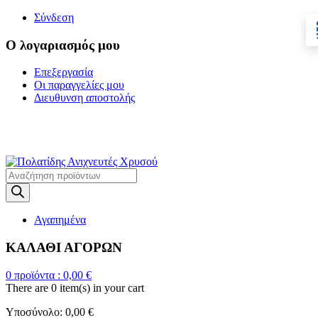
Σύνδεση
Ο λογαριασμός μου
Επεξεργασία
Οι παραγγελίες μου
Διευθυνση αποστολής
Η ΜΕΓΑΛΥΤΕΡΗ
ΓΚΑΜΑ ΑΝΙΧΝΕΥΤΩΝ ΜΕΤΑΛΛΩΝ
Products
search
Αγαπημένα
ΚΑΛΑΘΙ ΑΓΟΡΩΝ
0
προϊόντα :
0,00
€
There are
0 item(s)
in your cart
Υποσύνολο:
0,00
€