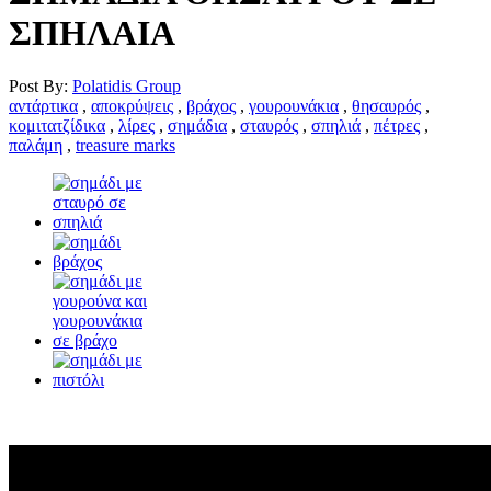
ΣΠΗΛΑΙΑ
Post By:
Polatidis Group
αντάρτικα
,
αποκρύψεις
,
βράχος
,
γουρουνάκια
,
θησαυρός
,
κομιτατζίδικα
,
λίρες
,
σημάδια
,
σταυρός
,
σπηλιά
,
πέτρες
,
παλάμη
,
treasure marks