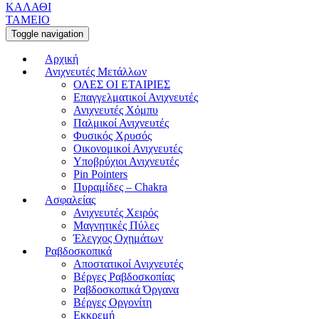
ΚΑΛΑΘΙ
ΤΑΜΕΙΟ
Toggle navigation
Αρχική
Ανιχνευτές Μετάλλων
ΟΛΕΣ ΟΙ ΕΤΑΙΡΙΕΣ
Επαγγελματικοί Ανιχνευτές
Ανιχνευτές Χόμπυ
Παλμικοί Ανιχνευτές
Φυσικός Χρυσός
Οικονομικοί Ανιχνευτές
Υποβρύχιοι Ανιχνευτές
Pin Pointers
Πυραμίδες – Chakra
Ασφαλείας
Ανιχνευτές Χειρός
Μαγνητικές Πύλες
Έλεγχος Οχημάτων
Ραβδοσκοπικά
Αποστατικοί Ανιχνευτές
Βέργες Ραβδοσκοπίας
Ραβδοσκοπικά Όργανα
Βέργες Οργονίτη
Εκκρεμή