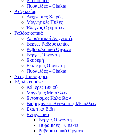
Pin Pointers
Πυραμίδες – Chakra
Ασφαλείας
Ανιχνευτές Χειρός
Μαγνητικές Πύλες
Έλεγχος Οχημάτων
Ραβδοσκοπικά
Αποστατικοί Ανιχνευτές
Βέργες Ραβδοσκοπίας
Ραβδοσκοπικά Όργανα
Βέργες Οργονίτη
Εκκρεμή
Εκκρεμές Οργονίτη
Πυραμίδες – Chakra
Νεες Προσφορες
Εξειδικευμένα
Κάμερες Βυθού
Μαγνήτες Μετάλλων
Εντοπισμός Καλωδίων
Βιομηχανικοί Ανιχνευτές Μετάλλων
Σκαπτικά Είδη
Ενεργειακά
Βέργες Οργονίτη
Πυραμίδες – Chakra
Ραβδοσκοπικά Όργανα