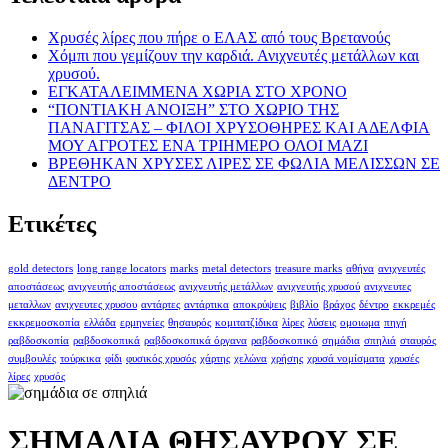
Χρυσές λίρες που πήρε ο ΕΛΑΣ από τους Βρετανούς
Χόμπι που γεμίζουν την καρδιά. Ανιχνευτές μετάλλων και
χρυσού.
ΕΓΚΑΤΑΛΕΙΜΜΕΝΑ ΧΩΡΙΑ ΣΤΟ ΧΡΟΝΟ
“ΠΟΝΤΙΑΚΗ ΑΝΟΙΞΗ” ΣΤΟ ΧΩΡΙΟ ΤΗΣ
ΠΑΝΑΓΙΤΣΑΣ – ΦΙΛΟΙ ΧΡΥΣΟΘΗΡΕΣ ΚΑΙ ΑΔΕΛΦΙΑ
ΜΟΥ ΑΓΡΟΤΕΣ ΕΝΑ ΤΡΙΗΜΕΡΟ ΟΛΟΙ ΜΑΖΙ
ΒΡΕΘΗΚΑΝ ΧΡΥΣΕΣ ΛΙΡΕΣ ΣΕ ΦΩΛΙΑ ΜΕΛΙΣΣΩΝ ΣΕ
ΔΕΝΤΡΟ
Ετικέτες
gold detectors
long range locators
marks
metal detectors
treasure marks
αθήνα
ανιχνευτές
αποστάσεως
ανιχνευτής αποστάσεως
ανιχνευτής μετάλλων
ανιχνευτής χρυσού
ανιχνευτες
μεταλλων
ανιχνευτες χρυσου
αντάρτες
αντάρτικα
αποκρύψεις
βιβλίο
βράχος
δέντρο
εκκρεμές
εκκρεμοσκοπία
ελλάδα
ερμηνείες
θησαυρός
κομιτατζίδικα
λίρες
λύσεις
ομοιωμα
πηγή
ραβδοσκοπία
ραβδοσκοπικά
ραβδοσκοπικά όργανα
ραβδοσκοπικό
σημάδια
σπηλιά
σταυρός
συμβουλές
τούρκικα
φίδι
φυσικός χρυσός
χάρτης
χελώνα
χρήσης
χρυσά νομίσματα
χρυσές
λίρες
χρυσός
ΣΗΜΑΔΙΑ ΘΗΣΑΥΡΟΥ ΣΕ