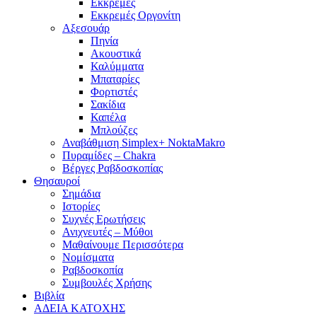
Εκκρεμές
Εκκρεμές Οργονίτη
Αξεσουάρ
Πηνία
Ακουστικά
Καλύμματα
Μπαταρίες
Φορτιστές
Σακίδια
Καπέλα
Μπλούζες
Αναβάθμιση Simplex+ NoktaMakro
Πυραμίδες – Chakra
Βέργες Ραβδοσκοπίας
Θησαυροί
Σημάδια
Ιστορίες
Συχνές Ερωτήσεις
Ανιχνευτές – Μύθοι
Μαθαίνουμε Περισσότερα
Νομίσματα
Ραβδοσκοπία
Συμβουλές Χρήσης
Βιβλία
ΑΔΕΙΑ ΚΑΤΟΧΗΣ