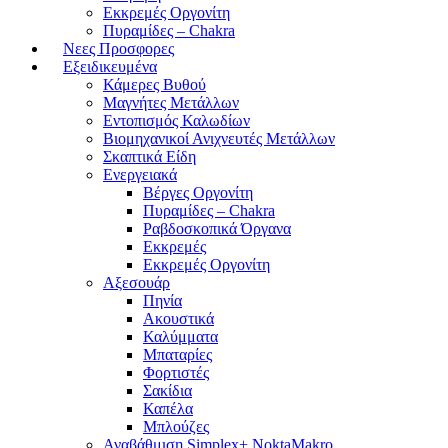
Εκκρεμές Οργονίτη
Πυραμίδες – Chakra
Νεες Προσφορες
Εξειδικευμένα
Κάμερες Βυθού
Μαγνήτες Μετάλλων
Εντοπισμός Καλωδίων
Βιομηχανικοί Ανιχνευτές Μετάλλων
Σκαπτικά Είδη
Ενεργειακά
Βέργες Οργονίτη
Πυραμίδες – Chakra
Ραβδοσκοπικά Όργανα
Εκκρεμές
Εκκρεμές Οργονίτη
Αξεσουάρ
Πηνία
Ακουστικά
Καλύμματα
Μπαταρίες
Φορτιστές
Σακίδια
Καπέλα
Μπλούζες
Αναβάθμιση Simplex+ NoktaMakro