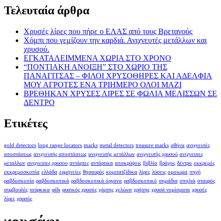
Τελευταία άρθρα
Χρυσές λίρες που πήρε ο ΕΛΑΣ από τους Βρετανούς
Χόμπι που γεμίζουν την καρδιά. Ανιχνευτές μετάλλων και
χρυσού.
ΕΓΚΑΤΑΛΕΙΜΜΕΝΑ ΧΩΡΙΑ ΣΤΟ ΧΡΟΝΟ
“ΠΟΝΤΙΑΚΗ ΑΝΟΙΞΗ” ΣΤΟ ΧΩΡΙΟ ΤΗΣ
ΠΑΝΑΓΙΤΣΑΣ – ΦΙΛΟΙ ΧΡΥΣΟΘΗΡΕΣ ΚΑΙ ΑΔΕΛΦΙΑ
ΜΟΥ ΑΓΡΟΤΕΣ ΕΝΑ ΤΡΙΗΜΕΡΟ ΟΛΟΙ ΜΑΖΙ
ΒΡΕΘΗΚΑΝ ΧΡΥΣΕΣ ΛΙΡΕΣ ΣΕ ΦΩΛΙΑ ΜΕΛΙΣΣΩΝ ΣΕ
ΔΕΝΤΡΟ
Ετικέτες
gold detectors
long range locators
marks
metal detectors
treasure marks
αθήνα
ανιχνευτές
αποστάσεως
ανιχνευτής αποστάσεως
ανιχνευτής μετάλλων
ανιχνευτής χρυσού
ανιχνευτες
μεταλλων
ανιχνευτες χρυσου
αντάρτες
αντάρτικα
αποκρύψεις
βιβλίο
βράχος
δέντρο
εκκρεμές
εκκρεμοσκοπία
ελλάδα
ερμηνείες
θησαυρός
κομιτατζίδικα
λίρες
λύσεις
ομοιωμα
πηγή
ραβδοσκοπία
ραβδοσκοπικά
ραβδοσκοπικά όργανα
ραβδοσκοπικό
σημάδια
σπηλιά
σταυρός
συμβουλές
τούρκικα
φίδι
φυσικός χρυσός
χάρτης
χελώνα
χρήσης
χρυσά νομίσματα
χρυσές
λίρες
χρυσός