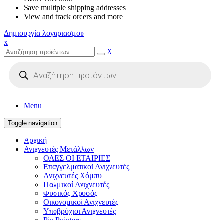
Save multiple shipping addresses
View and track orders and more
Δημιουργία λογαριασμού
x
X
Products
search
Menu
Toggle navigation
Αρχική
Ανιχνευτές Μετάλλων
ΟΛΕΣ ΟΙ ΕΤΑΙΡΙΕΣ
Επαγγελματικοί Ανιχνευτές
Ανιχνευτές Χόμπυ
Παλμικοί Ανιχνευτές
Φυσικός Χρυσός
Οικονομικοί Ανιχνευτές
Υποβρύχιοι Ανιχνευτές
Pin Pointers