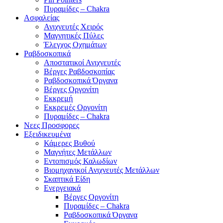
Πυραμίδες – Chakra
Ασφαλείας
Ανιχνευτές Χειρός
Μαγνητικές Πύλες
Έλεγχος Οχημάτων
Ραβδοσκοπικά
Αποστατικοί Ανιχνευτές
Βέργες Ραβδοσκοπίας
Ραβδοσκοπικά Όργανα
Βέργες Οργονίτη
Εκκρεμή
Εκκρεμές Οργονίτη
Πυραμίδες – Chakra
Νεες Προσφορες
Εξειδικευμένα
Κάμερες Βυθού
Μαγνήτες Μετάλλων
Εντοπισμός Καλωδίων
Βιομηχανικοί Ανιχνευτές Μετάλλων
Σκαπτικά Είδη
Ενεργειακά
Βέργες Οργονίτη
Πυραμίδες – Chakra
Ραβδοσκοπικά Όργανα