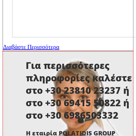
Διαβάστε Περισσότερα
Για περισσότερες
πληροφορίες καλέστε
στο +30 23810 23237 ή
στο +30 69415 50822 ή
στο +30 6986503332
Η εταιρία POLATIDIS GROUP