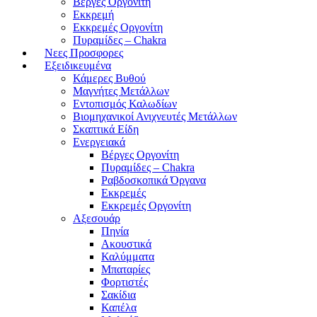
Βέργες Οργονίτη
Εκκρεμή
Εκκρεμές Οργονίτη
Πυραμίδες – Chakra
Νεες Προσφορες
Εξειδικευμένα
Κάμερες Βυθού
Μαγνήτες Μετάλλων
Εντοπισμός Καλωδίων
Βιομηχανικοί Ανιχνευτές Μετάλλων
Σκαπτικά Είδη
Ενεργειακά
Βέργες Οργονίτη
Πυραμίδες – Chakra
Ραβδοσκοπικά Όργανα
Εκκρεμές
Εκκρεμές Οργονίτη
Αξεσουάρ
Πηνία
Ακουστικά
Καλύμματα
Μπαταρίες
Φορτιστές
Σακίδια
Καπέλα