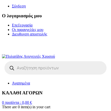
Σύνδεση
Ο λογαριασμός μου
Επεξεργασία
Οι παραγγελίες μου
Διευθυνση αποστολής
Η ΜΕΓΑΛΥΤΕΡΗ
ΓΚΑΜΑ ΑΝΙΧΝΕΥΤΩΝ ΜΕΤΑΛΛΩΝ
Products
search
Αγαπημένα
ΚΑΛΑΘΙ ΑΓΟΡΩΝ
0
προϊόντα :
0,00
€
There are
0 item(s)
in your cart