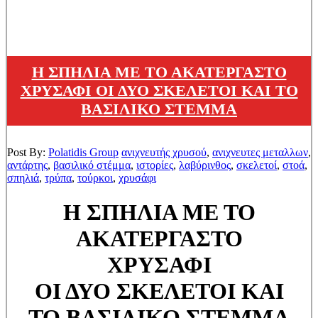
Η ΣΠΗΛΙΑ ΜΕ ΤΟ ΑΚΑΤΕΡΓΑΣΤΟ
ΧΡΥΣΑΦΙ ΟΙ ΔΥΟ ΣΚΕΛΕΤΟΙ ΚΑΙ ΤΟ
ΒΑΣΙΛΙΚΟ ΣΤΕΜΜΑ
Post By:
Polatidis Group
ανιχνευτής χρυσού
,
ανιχνευτες μεταλλων
,
αντάρτης
,
βασιλικό στέμμα
,
ιστορίες
,
λαβύρινθος
,
σκελετοί
,
στοά
,
σπηλιά
,
τρύπα
,
τούρκοι
,
χρυσάφι
Η ΣΠΗΛΙΑ ΜΕ ΤΟ
ΑΚΑΤΕΡΓΑΣΤΟ
ΧΡΥΣΑΦΙ
ΟΙ ΔΥΟ ΣΚΕΛΕΤΟΙ ΚΑΙ
ΤΟ ΒΑΣΙΛΙΚΟ ΣΤΕΜΜΑ