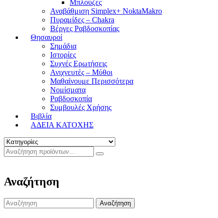
Μπλούζες
Αναβάθμιση Simplex+ NoktaMakro
Πυραμίδες – Chakra
Βέργες Ραβδοσκοπίας
Θησαυροί
Σημάδια
Ιστορίες
Συχνές Ερωτήσεις
Ανιχνευτές – Μύθοι
Μαθαίνουμε Περισσότερα
Νομίσματα
Ραβδοσκοπία
Συμβουλές Χρήσης
Βιβλία
ΑΔΕΙΑ ΚΑΤΟΧΗΣ
Αναζήτηση
Search
for: