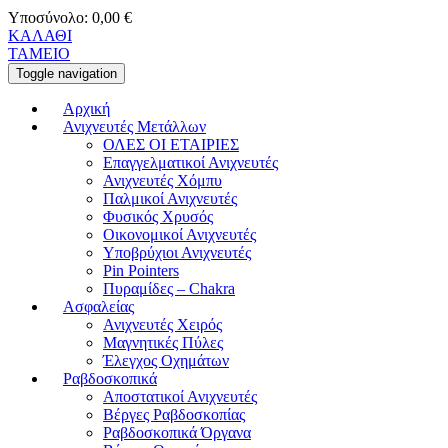
Υποσύνολο:
0,00
€
ΚΑΛΑΘΙ
ΤΑΜΕΙΟ
Toggle navigation
Αρχική
Ανιχνευτές Μετάλλων
ΟΛΕΣ ΟΙ ΕΤΑΙΡΙΕΣ
Επαγγελματικοί Ανιχνευτές
Ανιχνευτές Χόμπυ
Παλμικοί Ανιχνευτές
Φυσικός Χρυσός
Οικονομικοί Ανιχνευτές
Υποβρύχιοι Ανιχνευτές
Pin Pointers
Πυραμίδες – Chakra
Ασφαλείας
Ανιχνευτές Χειρός
Μαγνητικές Πύλες
Έλεγχος Οχημάτων
Ραβδοσκοπικά
Αποστατικοί Ανιχνευτές
Βέργες Ραβδοσκοπίας
Ραβδοσκοπικά Όργανα