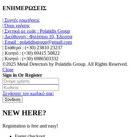
ΕΝΗΜΕΡΩΣΕΙΣ
| Συχνές ερωτήσεις
| Όροι χρήσης
| Σχετικά με εμάς : Polatidis Group
| Διεύθυνση : Φιλίππου 10, Έδεσσα
| Email : polatidisgroup@gmail.com
| Σταθερό : (+30) 23810 23237
| Κινητό : (+30) 69415 50822
| Κινητό : (+30) 6986503332
©2025 Metal Detectors by Polatidis Group. All Rights Reserved.
Close
Sign in Or Register
Ξεχάσατε τον κωδικό σας;
NEW HERE?
Registration is free and easy!
Faster checkout