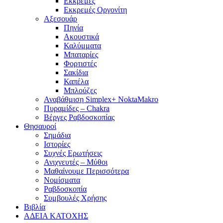
Εκκρεμές
Εκκρεμές Οργονίτη
Αξεσουάρ
Πηνία
Ακουστικά
Καλύμματα
Μπαταρίες
Φορτιστές
Σακίδια
Καπέλα
Μπλούζες
Αναβάθμιση Simplex+ NoktaMakro
Πυραμίδες – Chakra
Βέργες Ραβδοσκοπίας
Θησαυροί
Σημάδια
Ιστορίες
Συχνές Ερωτήσεις
Ανιχνευτές – Μύθοι
Μαθαίνουμε Περισσότερα
Νομίσματα
Ραβδοσκοπία
Συμβουλές Χρήσης
Βιβλία
ΑΔΕΙΑ ΚΑΤΟΧΗΣ